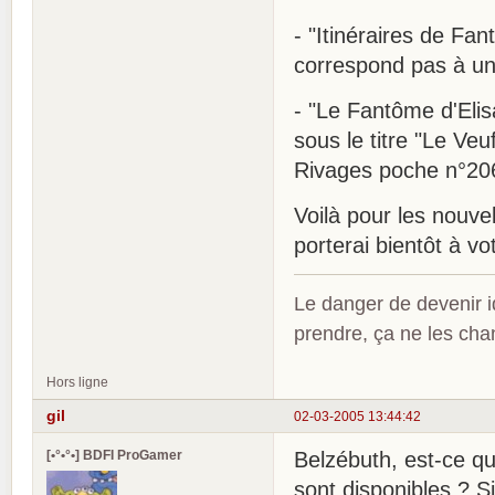
- "Itinéraires de Fa
correspond pas à un 
- "Le Fantôme d'Elis
sous le titre "Le Veu
Rivages poche n°20
Voilà pour les nouvell
porterai bientôt à v
Le danger de devenir id
prendre, ça ne les ch
Hors ligne
gil
02-03-2005 13:44:42
[•°•°•] BDFI ProGamer
Belzébuth, est-ce q
sont disponibles ? Si