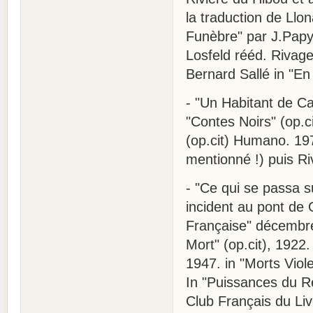
la traduction de Llon
Funèbre" par J.Papy 
Losfeld rééd. Rivages
Bernard Sallé in "En 
- "Un Habitant de Car
"Contes Noirs" (op.ci
(op.cit) Humano. 197
mentionné !) puis Ri
- "Ce qui se passa su
incident au pont de 
Française" décembre
Mort" (op.cit), 1922.
1947. in "Morts Viol
In "Puissances du Rè
Club Français du Liv