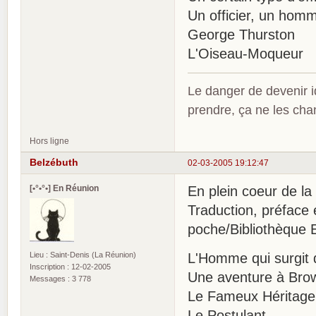
Un officier, un hom
George Thurston
L'Oiseau-Moqueur
Le danger de devenir id
prendre, ça ne les ch
Hors ligne
Belzébuth
02-03-2005 19:12:47
[•°•°•] En Réunion
En plein coeur de la v
Traduction, préface 
poche/Bibliothèque 
Lieu : Saint-Denis (La Réunion)
L'Homme qui surgit 
Inscription : 12-02-2005
Une aventure à Brow
Messages : 3 778
Le Fameux Héritage
Le Postulant