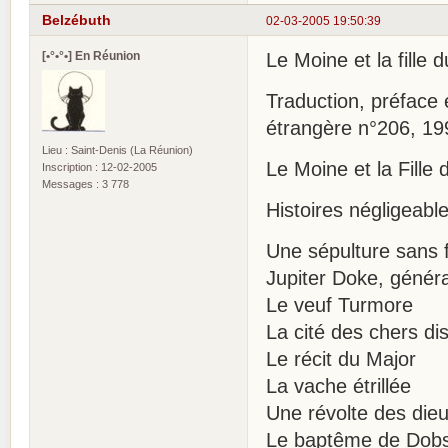
Belzébuth
02-03-2005 19:50:39
[•°•°•] En Réunion
Le Moine et la fille 
Traduction, préface 
étrangère n°206, 19
Lieu : Saint-Denis (La Réunion)
Le Moine et la Fille
Inscription : 12-02-2005
Messages : 3 778
Histoires négligeable
Une sépulture sans 
Jupiter Doke, généra
Le veuf Turmore
La cité des chers di
Le récit du Major
La vache étrillée
Une révolte des die
Le baptême de Dob