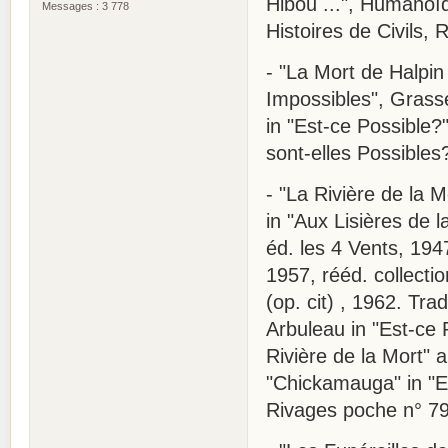
Hibou ...", Humanoïd
Messages : 3 778
Histoires de Civils,
- "La Mort de Halpin 
Impossibles", Grass
in "Est-ce Possible?"
sont-elles Possibles
- "La Rivière de la M
in "Aux Lisières de l
éd. les 4 Vents, 194
1957, rééd. collecti
(op. cit) , 1962. Tra
Arbuleau in "Est-ce P
Rivière de la Mort" a
"Chickamauga" in "En
Rivages poche n° 79