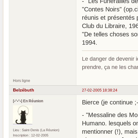
- "Les Funérailles d
"Contes Noirs" (op.cit
réunis et présentés
Club du Libraire, 19
"De telles choses so
1994.
Le danger de devenir id
prendre, ça ne les ch
Hors ligne
Belzébuth
27-02-2005 18:38:24
[•°•°•] En Réunion
Bierce (je continue ;-
- "Messaline des Mon
Humano. lesquels ont
Lieu : Saint-Denis (La Réunion)
mentionner (!), mais i
Inscription : 12-02-2005