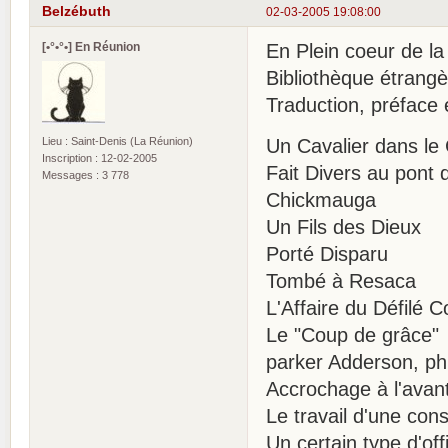
Belzébuth
02-03-2005 19:08:00
[•°•°•] En Réunion
En Plein coeur de la
Bibliothèque étrangè
Traduction, préface 
Lieu : Saint-Denis (La Réunion)
Un Cavalier dans le 
Inscription : 12-02-2005
Fait Divers au pont d
Messages : 3 778
Chickmauga
Un Fils des Dieux
Porté Disparu
Tombé à Resaca
L'Affaire du Défilé C
Le "Coup de grâce"
parker Adderson, ph
Accrochage à l'avan
Le travail d'une con
Un certain type d'offi