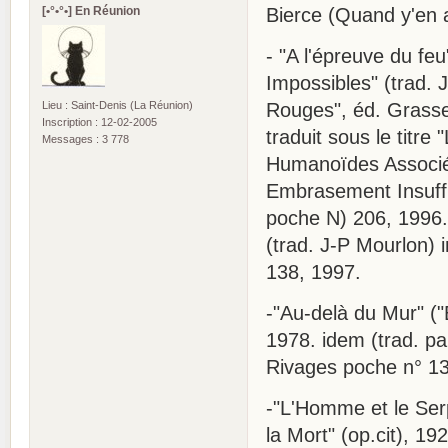
[•°•°•] En Réunion
Bierce (Quand y'en a
- "A l'épreuve du feu
Impossibles" (trad. 
Lieu : Saint-Denis (La Réunion)
Rouges", éd. Grasse
Inscription : 12-02-2005
traduit sous le titre 
Messages : 3 778
Humanoïdes Associés
Embrasement Insuffis
poche N) 206, 1996. 
(trad. J-P Mourlon) i
138, 1997.
-"Au-delà du Mur" ("
1978. idem (trad. pa
Rivages poche n° 13
-"L'Homme et le Ser
la Mort" (op.cit), 19