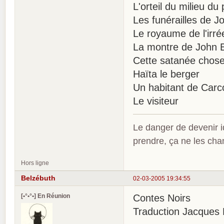
L'orteil du milieu du 
Les funérailles de 
Le royaume de l'irré
La montre de John B
Cette satanée chos
Haïta le berger
Un habitant de Carc
Le visiteur
Le danger de devenir id
prendre, ça ne les ch
Hors ligne
Belzébuth
02-03-2005 19:34:55
[•°•°•] En Réunion
Contes Noirs
Traduction Jacques