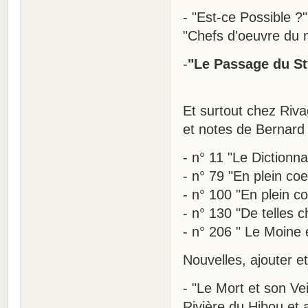
- "Est-ce Possible ?"
"Chefs d'oeuvre du m
-
"Le Passage du Sty
Et surtout chez Riva
et notes de Bernard 
- n° 11 "Le Dictionna
- n° 79 "En plein coe
- n° 100 "En plein coe
- n° 130 "De telles 
- n° 206 " Le Moine e
Nouvelles, ajouter et
- "Le Mort et son Veil
Rivière du Hibou et