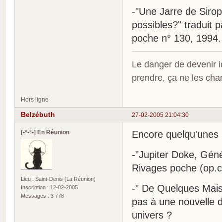
-"Une Jarre de Sirop"
possibles?" traduit 
poche n° 130, 1994.
Le danger de devenir id
prendre, ça ne les ch
Hors ligne
Belzébuth
27-02-2005 21:04:30
[•°•°•] En Réunion
Encore quelqu'unes 
-"Jupiter Doke, Génér
Rivages poche (op.ci
Lieu : Saint-Denis (La Réunion)
-" De Quelques Mais
Inscription : 12-02-2005
Messages : 3 778
pas à une nouvelle d
univers ?