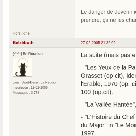
Le danger de devenir id
prendre, ça ne les ch
Hors ligne
Belzébuth
27-02-2005 21:32:02
[•°•°•] En Réunion
La suite (mais pas en
- "Les Yeux de la Pa
Grasset (op cit), id
Lieu : Saint-Denis (La Réunion)
l'Erable, 1970 (op. c
Inscription : 12-02-2005
100 (op.cit).
Messages : 3 778
- "La Vallée Hantée",
- "L'Histoire du Chef 
du Major" in "Le Moi
1997.