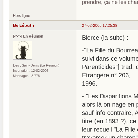
prendre, ça ne les ch
Hors ligne
Belzébuth
27-02-2005 17:25:38
[•°•°•] En Réunion
Bierce (la suite) :
-"La Fille du Bourre
suivi dans ce volume
Lieu : Saint-Denis (La Réunion)
Parenticides"] trad.
Inscription : 12-02-2005
Etrangère n° 206,
Messages : 3 778
1996.
- "Les Disparitions
alors là on nage en p
sauf info contraire,
titre (en 1893 ?), ce
leur recueil "La Fille
traverser un champ" .