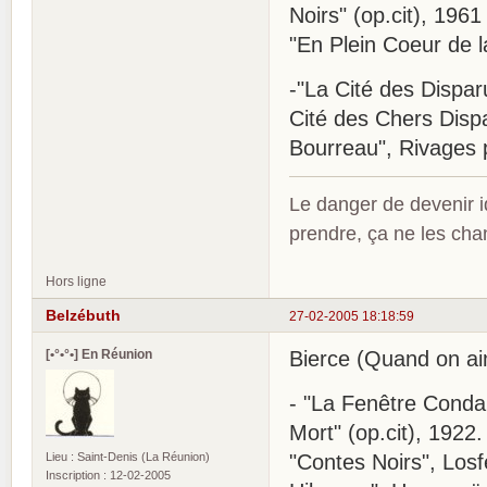
Noirs" (op.cit), 1961
"En Plein Coeur de la 
-"La Cité des Dispar
Cité des Chers Dispar
Bourreau", Rivages 
Le danger de devenir id
prendre, ça ne les ch
Hors ligne
Belzébuth
27-02-2005 18:18:59
[•°•°•] En Réunion
Bierce (Quand on ai
- "La Fenêtre Conda
Mort" (op.cit), 1922.
Lieu : Saint-Denis (La Réunion)
"Contes Noirs", Losf
Inscription : 12-02-2005