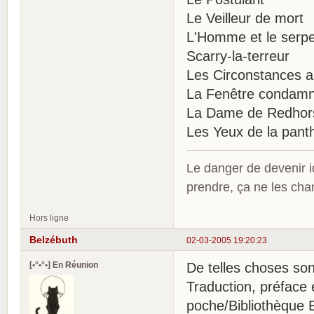
Le Veilleur de mort
L'Homme et le serp
Scarry-la-terreur
Les Circonstances a
La Fenêtre condam
La Dame de Redhor
Les Yeux de la pant
Le danger de devenir id
prendre, ça ne les ch
Hors ligne
Belzébuth
02-03-2005 19:20:23
[•°•°•] En Réunion
De telles choses son
Traduction, préface 
poche/Bibliothèque 