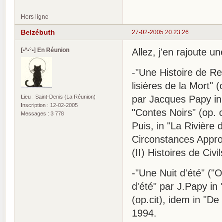
Hors ligne
Belzébuth
27-02-2005 20:23:26
[•°•°•] En Réunion
Allez, j'en rajoute u
-"Une Histoire de Re
lisières de la Mort" 
Lieu : Saint-Denis (La Réunion)
par Jacques Papy in 
Inscription : 12-02-2005
"Contes Noirs" (op. 
Messages : 3 778
Puis, in "La Rivière
Circonstances Approp
(II) Histoires de Ci
-"Une Nuit d'été" ("
d'été" par J.Papy in 
(op.cit), idem in "D
1994.