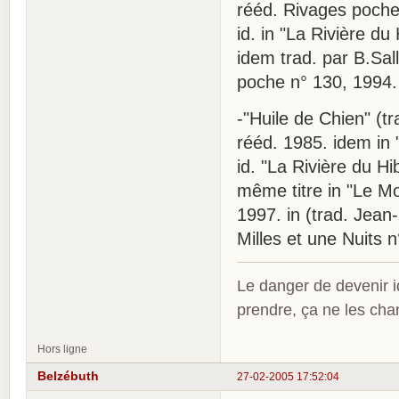
rééd. Rivages poche
id. in "La Rivière d
idem trad. par B.Sal
poche n° 130, 1994.
-"Huile de Chien" (t
rééd. 1985. idem in 
id. "La Rivière du H
même titre in "Le Mo
1997. in (trad. Jean
Milles et une Nuits 
Le danger de devenir id
prendre, ça ne les ch
Hors ligne
Belzébuth
27-02-2005 17:52:04