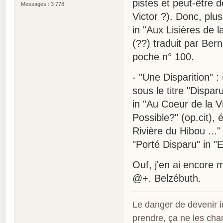
pistes et peut-être 
Messages : 3 778
Victor ?). Donc, plus
in "Aux Lisières de la
(??) traduit par Bern
poche n° 100.
- "Une Disparition" :
sous le titre "Dispar
in "Au Coeur de la Vi
Possible?" (op.cit), é
Rivière du Hibou ..." 
"Porté Disparu" in "
Ouf, j'en ai encore m
@+. Belzébuth.
Le danger de devenir id
prendre, ça ne les ch