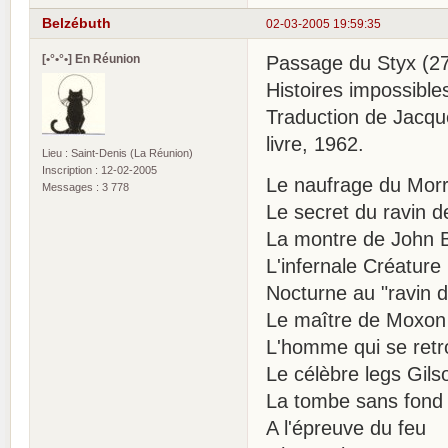
Belzébuth
02-03-2005 19:59:35
[•°•°•] En Réunion
Passage du Styx (27
Histoires impossible
Traduction de Jacque
livre, 1962.
Lieu : Saint-Denis (La Réunion)
Inscription : 12-02-2005
Le naufrage du Mor
Messages : 3 778
Le secret du ravin 
La montre de John B
L'infernale Créature
Nocturne au "ravin d
Le maître de Moxon
L'homme qui se ret
Le célèbre legs Gils
La tombe sans fond
A l'épreuve du feu