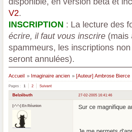
disponible, en version bêta et inc
V2
.
INSCRIPTION
: La lecture des 
écrire, il faut vous inscrire
(mais a
spammeurs, les inscriptions non
seront annulées).
Accueil
»
Imaginaire ancien
»
[Auteur] Ambrose Bierce
Pages :
1
2
Suivant
Belzébuth
27-02-2005 16:41:46
[•°•°•] En Réunion
Sur ce magnifique au
Je me permets d'appo