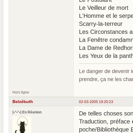
Le Veilleur de mort
L'Homme et le serp
Scarry-la-terreur
Les Circonstances a
La Fenêtre condam
La Dame de Redhor
Les Yeux de la pant
Le danger de devenir id
prendre, ça ne les ch
Hors ligne
Belzébuth
02-03-2005 19:20:23
[•°•°•] En Réunion
De telles choses son
Traduction, préface 
poche/Bibliothèque 