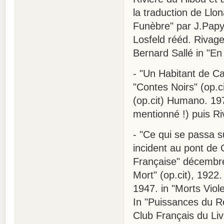
la traduction de Llon
Funèbre" par J.Papy 
Losfeld rééd. Rivages
Bernard Sallé in "En 
- "Un Habitant de Car
"Contes Noirs" (op.ci
(op.cit) Humano. 197
mentionné !) puis Ri
- "Ce qui se passa su
incident au pont de 
Française" décembre
Mort" (op.cit), 1922.
1947. in "Morts Viol
In "Puissances du Rè
Club Français du Liv