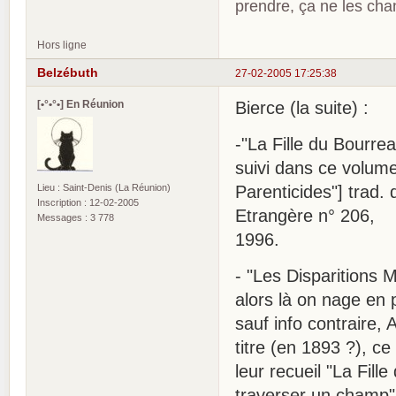
prendre, ça ne les ch
Hors ligne
Belzébuth
27-02-2005 17:25:38
[•°•°•] En Réunion
Bierce (la suite) :
-"La Fille du Bourre
suivi dans ce volume
Lieu : Saint-Denis (La Réunion)
Parenticides"] trad.
Inscription : 12-02-2005
Etrangère n° 206,
Messages : 3 778
1996.
- "Les Disparitions
alors là on nage en p
sauf info contraire,
titre (en 1893 ?), ce
leur recueil "La Fille
traverser un champ" .