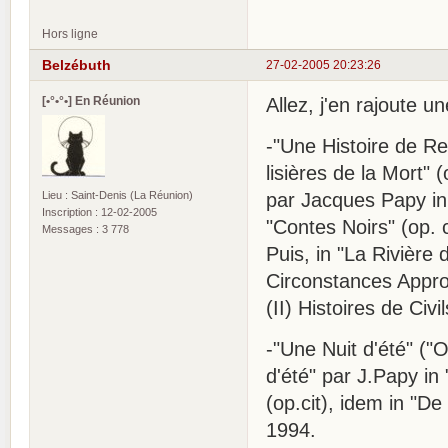
Hors ligne
Belzébuth
27-02-2005 20:23:26
[•°•°•] En Réunion
Allez, j'en rajoute u
-"Une Histoire de Re
lisières de la Mort" 
Lieu : Saint-Denis (La Réunion)
par Jacques Papy in 
Inscription : 12-02-2005
"Contes Noirs" (op. 
Messages : 3 778
Puis, in "La Rivière
Circonstances Approp
(II) Histoires de Ci
-"Une Nuit d'été" ("
d'été" par J.Papy in 
(op.cit), idem in "D
1994.