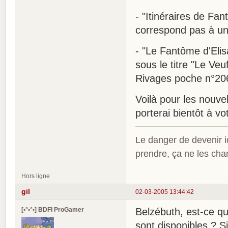
- "Itinéraires de Fa
correspond pas à un 
- "Le Fantôme d'Elis
sous le titre "Le Veu
Rivages poche n°20
Voilà pour les nouvell
porterai bientôt à v
Le danger de devenir id
prendre, ça ne les ch
Hors ligne
gil
02-03-2005 13:44:42
[•°•°•] BDFI ProGamer
Belzébuth, est-ce q
sont disponibles ? Si