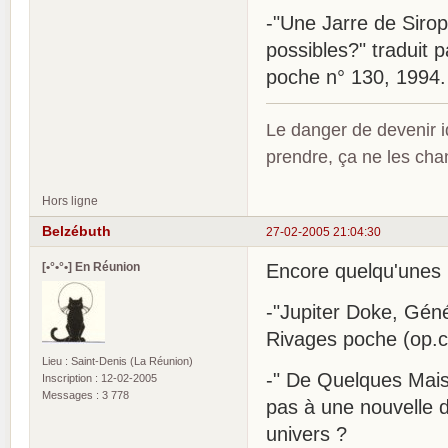
-"Une Jarre de Sirop"
possibles?" traduit 
poche n° 130, 1994.
Le danger de devenir id
prendre, ça ne les ch
Hors ligne
Belzébuth
27-02-2005 21:04:30
[•°•°•] En Réunion
Encore quelqu'unes 
-"Jupiter Doke, Génér
Rivages poche (op.ci
Lieu : Saint-Denis (La Réunion)
-" De Quelques Mais
Inscription : 12-02-2005
Messages : 3 778
pas à une nouvelle d
univers ?