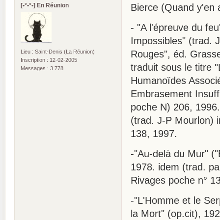
[•°•°•] En Réunion
Bierce (Quand y'en a
- "A l'épreuve du feu
Impossibles" (trad. 
Lieu : Saint-Denis (La Réunion)
Rouges", éd. Grasse
Inscription : 12-02-2005
traduit sous le titre 
Messages : 3 778
Humanoïdes Associés
Embrasement Insuffis
poche N) 206, 1996. 
(trad. J-P Mourlon) i
138, 1997.
-"Au-delà du Mur" ("
1978. idem (trad. pa
Rivages poche n° 13
-"L'Homme et le Ser
la Mort" (op.cit), 19