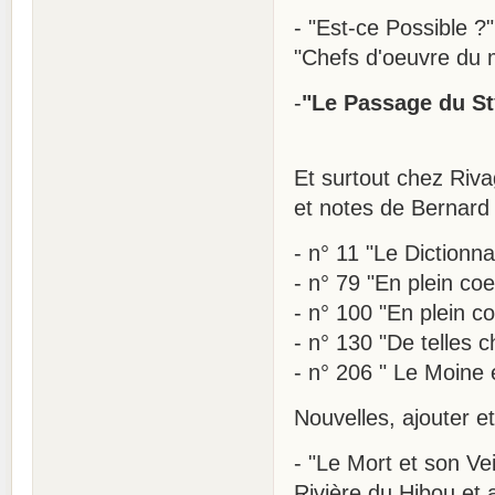
- "Est-ce Possible ?"
"Chefs d'oeuvre du m
-
"Le Passage du Sty
Et surtout chez Riva
et notes de Bernard 
- n° 11 "Le Dictionna
- n° 79 "En plein coe
- n° 100 "En plein coe
- n° 130 "De telles 
- n° 206 " Le Moine e
Nouvelles, ajouter et
- "Le Mort et son Veil
Rivière du Hibou et