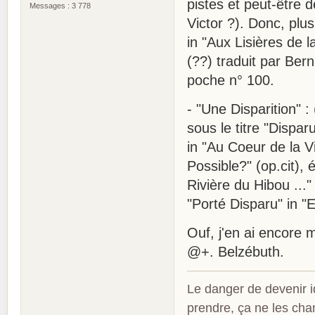
pistes et peut-être 
Messages : 3 778
Victor ?). Donc, plus
in "Aux Lisières de la
(??) traduit par Bern
poche n° 100.
- "Une Disparition" :
sous le titre "Dispar
in "Au Coeur de la Vi
Possible?" (op.cit), é
Rivière du Hibou ..." 
"Porté Disparu" in "
Ouf, j'en ai encore m
@+. Belzébuth.
Le danger de devenir id
prendre, ça ne les ch