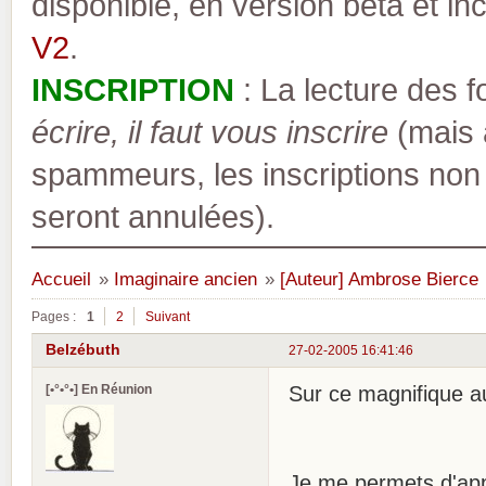
disponible, en version bêta et inc
V2
.
INSCRIPTION
: La lecture des 
écrire, il faut vous inscrire
(mais a
spammeurs, les inscriptions non
seront annulées).
Accueil
»
Imaginaire ancien
»
[Auteur] Ambrose Bierce
Pages :
1
2
Suivant
Belzébuth
27-02-2005 16:41:46
[•°•°•] En Réunion
Sur ce magnifique au
Je me permets d'appo