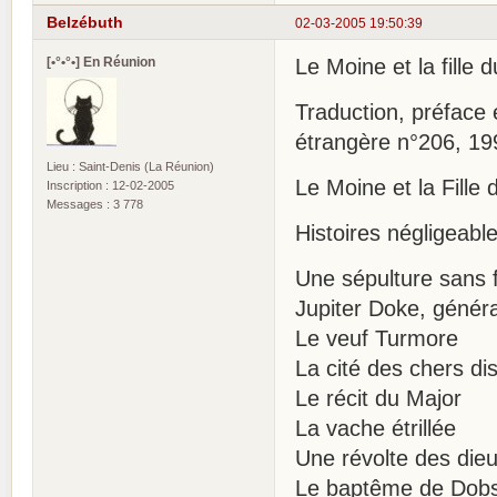
Belzébuth
02-03-2005 19:50:39
[•°•°•] En Réunion
Le Moine et la fille 
Traduction, préface 
étrangère n°206, 19
Lieu : Saint-Denis (La Réunion)
Le Moine et la Fille
Inscription : 12-02-2005
Messages : 3 778
Histoires négligeable
Une sépulture sans 
Jupiter Doke, généra
Le veuf Turmore
La cité des chers di
Le récit du Major
La vache étrillée
Une révolte des die
Le baptême de Dob