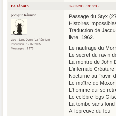
Belzébuth
02-03-2005 19:59:35
[•°•°•] En Réunion
Passage du Styx (27
Histoires impossible
Traduction de Jacque
livre, 1962.
Lieu : Saint-Denis (La Réunion)
Inscription : 12-02-2005
Le naufrage du Mor
Messages : 3 778
Le secret du ravin 
La montre de John B
L'infernale Créature
Nocturne au "ravin d
Le maître de Moxon
L'homme qui se ret
Le célèbre legs Gils
La tombe sans fond
A l'épreuve du feu