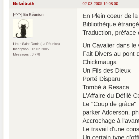
Belzébuth
02-03-2005 19:08:00
[•°•°•] En Réunion
En Plein coeur de la
Bibliothèque étrangè
Traduction, préface 
Lieu : Saint-Denis (La Réunion)
Un Cavalier dans le 
Inscription : 12-02-2005
Fait Divers au pont d
Messages : 3 778
Chickmauga
Un Fils des Dieux
Porté Disparu
Tombé à Resaca
L'Affaire du Défilé C
Le "Coup de grâce"
parker Adderson, ph
Accrochage à l'avan
Le travail d'une con
Un certain type d'offi