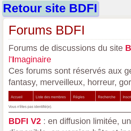
Retour site BDFI
Forums BDFI
Forums de discussions du site
l'
I
maginaire
Ces forums sont réservés aux gen
fantasy, merveilleux, horreur, go
Accueil
Liste des membres
Règles
Recherche
Inscr
Vous n'êtes pas identifié(e).
BDFI V2
: en diffusion limitée, u