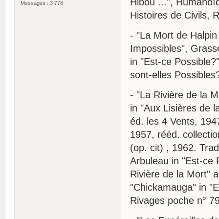
Hibou ...", Humanoïd
Messages : 3 778
Histoires de Civils,
- "La Mort de Halpin 
Impossibles", Grass
in "Est-ce Possible?"
sont-elles Possibles
- "La Rivière de la M
in "Aux Lisières de l
éd. les 4 Vents, 194
1957, rééd. collecti
(op. cit) , 1962. Tra
Arbuleau in "Est-ce P
Rivière de la Mort" a
"Chickamauga" in "En
Rivages poche n° 79