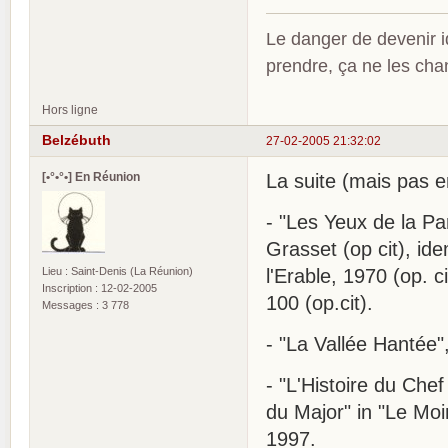
Le danger de devenir id
prendre, ça ne les ch
Hors ligne
Belzébuth
27-02-2005 21:32:02
[•°•°•] En Réunion
La suite (mais pas en
- "Les Yeux de la Pa
Grasset (op cit), id
Lieu : Saint-Denis (La Réunion)
l'Erable, 1970 (op. c
Inscription : 12-02-2005
100 (op.cit).
Messages : 3 778
- "La Vallée Hantée",
- "L'Histoire du Chef 
du Major" in "Le Moi
1997.