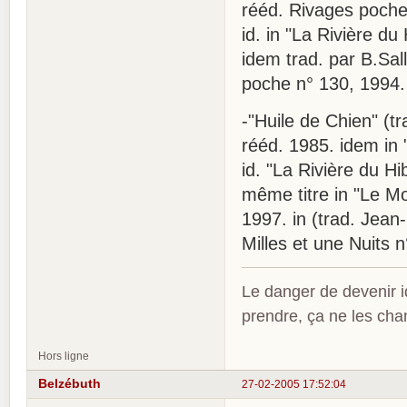
rééd. Rivages poche
id. in "La Rivière d
idem trad. par B.Sal
poche n° 130, 1994.
-"Huile de Chien" (t
rééd. 1985. idem in 
id. "La Rivière du H
même titre in "Le Mo
1997. in (trad. Jean
Milles et une Nuits 
Le danger de devenir id
prendre, ça ne les ch
Hors ligne
Belzébuth
27-02-2005 17:52:04