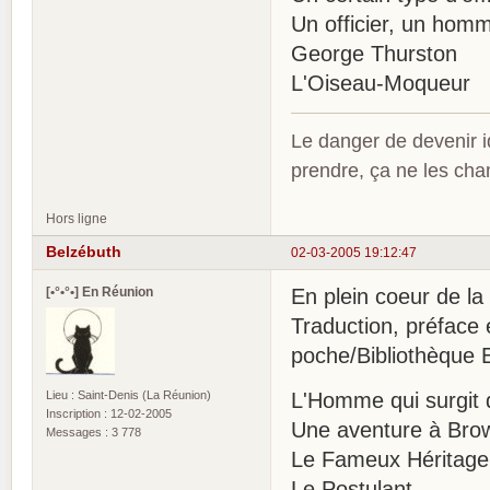
Un officier, un hom
George Thurston
L'Oiseau-Moqueur
Le danger de devenir id
prendre, ça ne les ch
Hors ligne
Belzébuth
02-03-2005 19:12:47
[•°•°•] En Réunion
En plein coeur de la v
Traduction, préface 
poche/Bibliothèque 
Lieu : Saint-Denis (La Réunion)
L'Homme qui surgit 
Inscription : 12-02-2005
Une aventure à Brow
Messages : 3 778
Le Fameux Héritage
Le Postulant