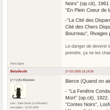
Noirs" (op.cit), 1961
"En Plein Coeur de la 
-"La Cité des Dispar
Cité des Chers Dispar
Bourreau", Rivages 
Le danger de devenir id
prendre, ça ne les ch
Hors ligne
Belzébuth
27-02-2005 18:18:59
[•°•°•] En Réunion
Bierce (Quand on ai
- "La Fenêtre Conda
Mort" (op.cit), 1922.
Lieu : Saint-Denis (La Réunion)
"Contes Noirs", Losf
Inscription : 12-02-2005