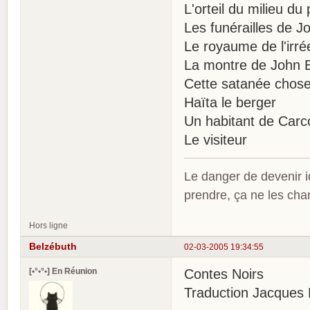
L'orteil du milieu du 
Les funérailles de 
Le royaume de l'irré
La montre de John B
Cette satanée chos
Haïta le berger
Un habitant de Carc
Le visiteur
Le danger de devenir id
prendre, ça ne les ch
Hors ligne
Belzébuth
02-03-2005 19:34:55
[•°•°•] En Réunion
Contes Noirs
Traduction Jacques