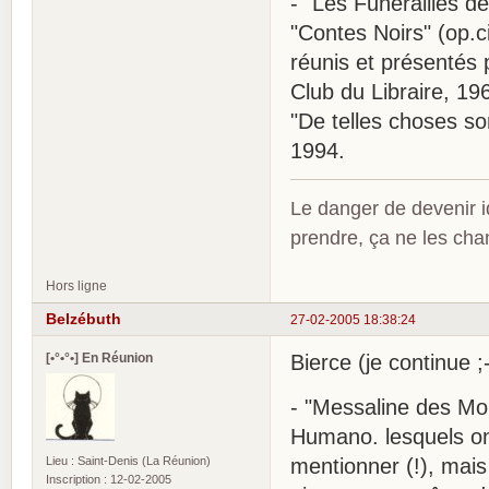
- "Les Funérailles d
"Contes Noirs" (op.cit
réunis et présentés
Club du Libraire, 19
"De telles choses so
1994.
Le danger de devenir id
prendre, ça ne les ch
Hors ligne
Belzébuth
27-02-2005 18:38:24
[•°•°•] En Réunion
Bierce (je continue ;-
- "Messaline des Mon
Humano. lesquels ont
Lieu : Saint-Denis (La Réunion)
mentionner (!), mais i
Inscription : 12-02-2005