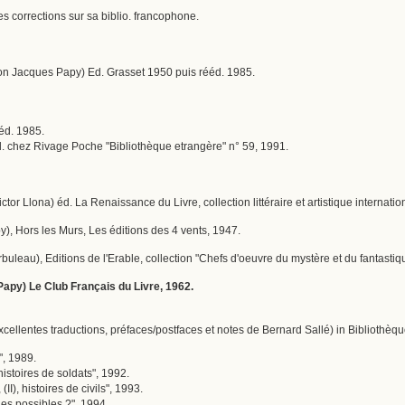
 corrections sur sa biblio. francophone.
on Jacques Papy) Ed. Grasset 1950 puis rééd. 1985.
ééd. 1985.
éd. chez Rivage Poche "Bibliothèque etrangère" n° 59, 1991.
Victor Llona) éd. La Renaissance du Livre, collection littéraire et artistique internati
py), Hors les Murs, Les éditions des 4 vents, 1947.
Arbuleau), Editions de l'Erable, collection "Chefs d'oeuvre du mystère et du fantastiq
Papy) Le Club Français du Livre, 1962.
cellentes traductions, préfaces/postfaces et notes de Bernard Sallé) in Bibliothèq
", 1989.
histoires de soldats", 1992.
(II), histoires de civils", 1993.
les possibles ?", 1994.