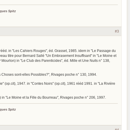
ques Spitz
#3
uis rééd. in "Les Cahiers Rouges", éd. Grasset, 1985. idem in "Le Passage du
uveau titre pour Bernard Sallé "Un Embrasement Insuffisant" in "Le Moine et
-P Mourlon) in "Le Club des Parenticides", éd. Mille et Une Nuits n° 138,
les Choses sont-elles Possibles?", Rivages poche n° 130, 1994.
" (op.cit), 1947. in "Contes Noirs" (op.cit), 1961 rééd 1991. in "La Rivière
é) in "Le Moine et la Fille du Bourreau", Rivages poche n° 206, 1997.
ques Spitz
#4