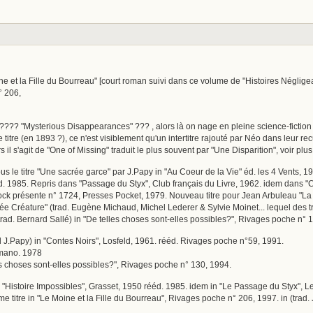
ine et la Fille du Bourreau" [court roman suivi dans ce volume de "Histoires Néglige
° 206,
???? "Mysterious Disappearances" ??? , alors là on nage en pleine science-fiction ! 
 titre (en 1893 ?), ce n'est visiblement qu'un intertitre rajouté par Néo dans leur recu
 il s'agit de "One of Missing" traduit le plus souvent par "Une Disparition", voir plus l
us le titre "Une sacrée garce" par J.Papy in "Au Coeur de la Vie" éd. les 4 Vents, 19
d. 1985. Repris dans "Passage du Styx", Club français du Livre, 1962. idem dans "
ck présente n° 1724, Presses Pocket, 1979. Nouveau titre pour Jean Arbuleau "La C
ée Créature" (trad. Eugène Michaud, Michel Lederer & Sylvie Moinet... lequel des tro
trad. Bernard Sallé) in "De telles choses sont-elles possibles?", Rivages poche n° 
d J.Papy) in "Contes Noirs", Losfeld, 1961. rééd. Rivages poche n°59, 1991.
Humano. 1978
les choses sont-elles possibles?", Rivages poche n° 130, 1994.
in "Histoire Impossibles", Grasset, 1950 rééd. 1985. idem in "Le Passage du Styx", L
e titre in "Le Moine et la Fille du Bourreau", Rivages poche n° 206, 1997. in (trad.