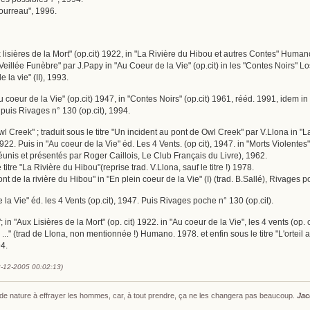
Bourreau", 1996.
Aux lisières de la Mort" (op.cit) 1922, in "La Rivière du Hibou et autres Contes" Hum
 "Veillée Funèbre" par J.Papy in "Au Coeur de la Vie" (op.cit) in les "Contes Noirs" L
 la vie" (II), 1993.
u coeur de la Vie" (op.cit) 1947, in "Contes Noirs" (op.cit) 1961, rééd. 1991, idem in
 puis Rivages n° 130 (op.cit), 1994.
Owl Creek" ; traduit sous le titre "Un incident au pont de Owl Creek" par V.Llona 
 1922. Puis in "Au coeur de la Vie" éd. Les 4 Vents. (op cit), 1947. in "Morts Violente
éunis et présentés par Roger Caillois, Le Club Français du Livre), 1962.
 titre "La Rivière du Hibou"(reprise trad. V.Llona, sauf le titre !) 1978.
pont de la rivière du Hibou" in "En plein coeur de la Vie" (I) (trad. B.Sallé), Rivages 
e la Vie" éd. les 4 Vents (op.cit), 1947. Puis Rivages poche n° 130 (op.cit).
t"; in "Aux Lisières de la Mort" (op. cit) 1922. in "Au coeur de la Vie", les 4 vents (o
..." (trad de Llona, non mentionnée !) Humano. 1978. et enfin sous le titre "L'orteil 
4.
2-12-2005 00:02:13)
s de nature à effrayer les hommes, car, à tout prendre, ça ne les changera pas beaucoup.
Jac