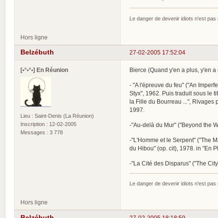
Le danger de devenir idiots n'est pa
Hors ligne
Belzébuth
27-02-2005 17:52:04
[•°•°•] En Réunion
Bierce (Quand y'en a plus, y'en a e
- "A l'épreuve du feu" ("An Imperf
Styx", 1962. Puis traduit sous le
la Fille du Bourreau ...", Rivages
1997.
Lieu : Saint-Denis (La Réunion)
Inscription : 12-02-2005
-"Au-delà du Mur" ("Beyond the Wa
Messages : 3 778
-"L'Homme et le Serpent" ("The Man
du Hibou" (op. cit), 1978. in "En Pl
-"La Cité des Disparus" ("The City
Le danger de devenir idiots n'est pa
Hors ligne
Belzébuth
27-02-2005 18:18:59