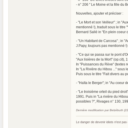
- n° 206 " Le Moine et la fille du 
Nouvelles, ajouter et préciser :
- "Le Mort et son Veilleur" ; in "
mentionné !), traduit sous le titre
Bernard Sallé in "En plein coeur de
- "Un Habitant de Carcosa" ; in "A
J.Papy, toujours pas mentionné !)
- "Ce qui se passa sur le pont d'
"Aux lisières de la Mort" (op.cit),
In "Puissances du Rève" (textes r
In "La Rivière du Hibou ..." sous le
Puis sous le titre "Fait divers au 
- "Haïta le Berger"; in "Au coeur d
- "Le troisième orteil du pied droi
1991. Puis in "La rivière du Hibou 
possibles ?", Rivages n° 130, 199
Dernière modification par Belzébuth (2
Le danger de devenir idiots n'est pa