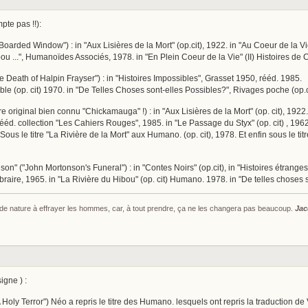
te pas !!):
arded Window") : in "Aux Lisières de la Mort" (op.cit), 1922. in "Au Coeur de la Vie
ou ...", Humanoïdes Associés, 1978. in "En Plein Coeur de la Vie" (II) Histoires de 
e Death of Halpin Frayser") : in "Histoires Impossibles", Grasset 1950, rééd. 1985.
rable (op. cit) 1970. in "De Telles Choses sont-elles Possibles?", Rivages poche (op.c
itre original bien connu "Chickamauga" !) : in "Aux Lisières de la Mort" (op. cit), 1922
rééd. collection "Les Cahiers Rouges", 1985. in "Le Passage du Styx" (op. cit) , 1962.
 Sous le titre "La Rivière de la Mort" aux Humano. (op. cit), 1978. Et enfin sous le ti
on" ("John Mortonson's Funeral") : in "Contes Noirs" (op.cit), in "Histoires étranges 
raire, 1965. in "La Rivière du Hibou" (op. cit) Humano. 1978. in "De telles choses 
s de nature à effrayer les hommes, car, à tout prendre, ça ne les changera pas beaucoup.
Jac
igne ) :
Holy Terror") Néo a repris le titre des Humano. lesquels ont repris la traduction de V