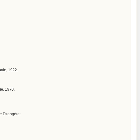
onale, 1922.
ue, 1970.
ue Etrangère: