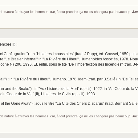
s de nature à effrayer les hommes, car, à tout prendre, ça ne les changera pas beaucoup.
Jac
ncore !!) :
ect Conflagration") : in "Histoires Impossibles" (trad. J.Papy), éd. Grasset, 1950 p
 titre "Le Brasier Infernal" in "La Rivière du Hibou", Humanoïdes Associés, 1978. No
 poche N) 206, 1996. Et, enfin, sous le tite "De l'Imperfection des Incendies" (trad. J
ll") : in "La Rivière du Hibou", Humano. 1978. idem (trad. par B.Sallé) in "De Tel
 and the Snake") : in "Aux Lisières de la Mort" (op.cit), 1922. in "Au Coeur de la Vie
ein Coeur de la Vie" (II), Histoires de Civils (op. cit), 1993.
 of the Gone Away") : sous le titre "La Cité des Chers Disparus" (trad. Bernard Sall
s de nature à effrayer les hommes, car, à tout prendre, ça ne les changera pas beaucoup.
Jac