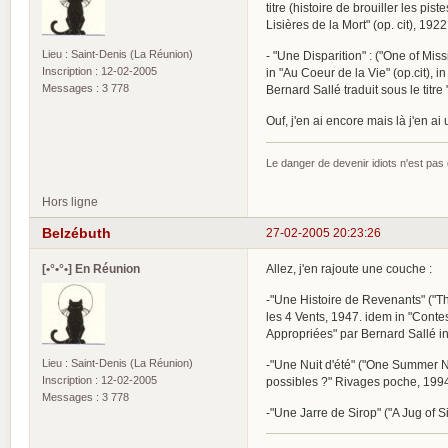
titre (histoire de brouiller les pi
Lisières de la Mort" (op. cit), 192
Lieu : Saint-Denis (La Réunion)
- "Une Disparition" : ("One of Missi
Inscription : 12-02-2005
in "Au Coeur de la Vie" (op.cit), in
Messages : 3 778
Bernard Sallé traduit sous le titr
Ouf, j'en ai encore mais là j'en a
Le danger de devenir idiots n'est pa
Hors ligne
Belzébuth
27-02-2005 20:23:26
[•°•°•] En Réunion
Allez, j'en rajoute une couche :
-"Une Histoire de Revenants" ("The
les 4 Vents, 1947. idem in "Conte
Appropriées" par Bernard Sallé in
Lieu : Saint-Denis (La Réunion)
-"Une Nuit d'été" ("One Summer Nigh
Inscription : 12-02-2005
possibles ?" Rivages poche, 199
Messages : 3 778
-"Une Jarre de Sirop" ("A Jug of S