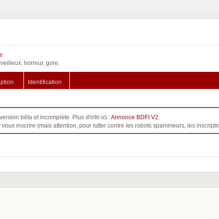
e
veilleux, horreur, gore.
iption
Identification
version bêta et incomplète. Plus d'info ici :
Annonce BDFI V2
.
t vous inscrire
(mais attention, pour lutter contre les robots spammeurs, les inscri