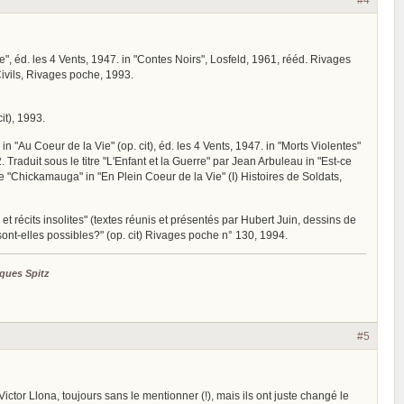
", éd. les 4 Vents, 1947. in "Contes Noirs", Losfeld, 1961, rééd. Rivages
Civils, Rivages poche, 1993.
it), 1993.
. in "Au Coeur de la Vie" (op. cit), éd. les 4 Vents, 1947. in "Morts Violentes"
 Traduit sous le titre "L'Enfant et la Guerre" par Jean Arbuleau in "Est-ce
tre "Chickamauga" in "En Plein Coeur de la Vie" (I) Histoires de Soldats,
et récits insolites" (textes réunis et présentés par Hubert Juin, dessins de
sont-elles possibles?" (op. cit) Rivages poche n° 130, 1994.
ques Spitz
#5
ictor Llona, toujours sans le mentionner (!), mais ils ont juste changé le