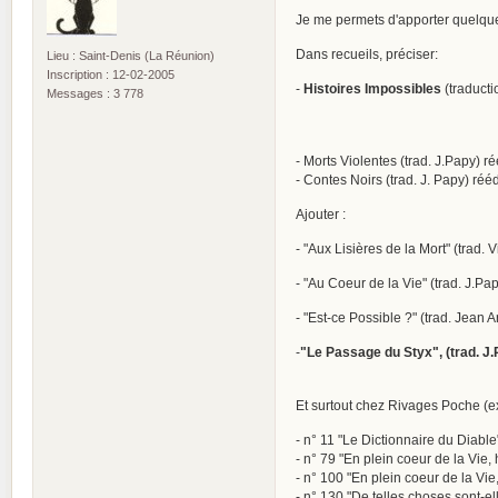
Je me permets d'apporter quelques
Dans recueils, préciser:
Lieu : Saint-Denis (La Réunion)
Inscription : 12-02-2005
-
Histoires Impossibles
(traducti
Messages : 3 778
- Morts Violentes (trad. J.Papy) r
- Contes Noirs (trad. J. Papy) ré
Ajouter :
- "Aux Lisières de la Mort" (trad. 
- "Au Coeur de la Vie" (trad. J.Pa
- "Est-ce Possible ?" (trad. Jean 
-
"Le Passage du Styx", (trad. J.
Et surtout chez Rivages Poche (ex
- n° 11 "Le Dictionnaire du Diable
- n° 79 "En plein coeur de la Vie, 
- n° 100 "En plein coeur de la Vie, 
- n° 130 "De telles choses sont-el