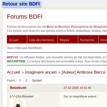
Retour site BDFI
Forums BDFI
Forums de discussions du site
B
ase de
D
onnées
F
rancophone de l'
I
maginair
Ces forums sont réservés aux genres science-fiction, fantastique, fantasy, mer
Accueil
Liste des membres
Règles
Recherche
Inscr
Vous n'êtes pas identifié(e).
BDFI V2
: en diffusion limitée, une nouvelle version du site est disponible, en 
INSCRIPTION
: La lecture des forums est accessible à tous.
Pour écrire, il fau
Accueil
»
Imaginaire ancien
»
[Auteur] Ambrose Bierce
Pages :
1
2
Suivant
Belzébuth
27-02-2005 16:41:46
[•°•°•] En Réunion
Sur ce magnifique auteur :