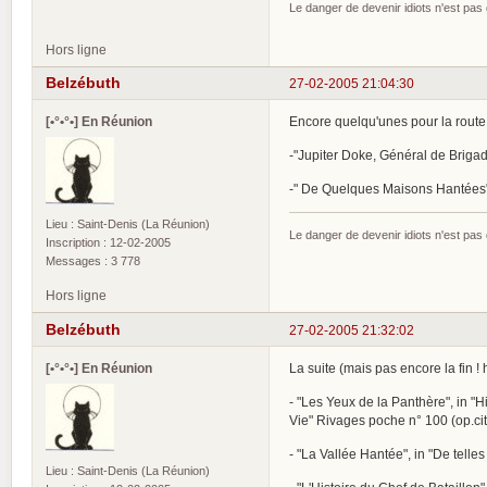
Le danger de devenir idiots n'est pa
Hors ligne
Belzébuth
27-02-2005 21:04:30
[•°•°•] En Réunion
Encore quelqu'unes pour la route
-"Jupiter Doke, Général de Brigade
-" De Quelques Maisons Hantées" 
Lieu : Saint-Denis (La Réunion)
Le danger de devenir idiots n'est pa
Inscription : 12-02-2005
Messages : 3 778
Hors ligne
Belzébuth
27-02-2005 21:32:02
[•°•°•] En Réunion
La suite (mais pas encore la fin ! h
- "Les Yeux de la Panthère", in "Hi
Vie" Rivages poche n° 100 (op.cit
- "La Vallée Hantée", in "De telles
Lieu : Saint-Denis (La Réunion)