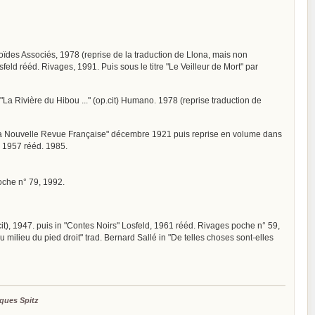
anoïdes Associés, 1978 (reprise de la traduction de Llona, mais non
osfeld rééd. Rivages, 1991. Puis sous le titre "Le Veilleur de Mort" par
 "La Rivière du Hibou ..." (op.cit) Humano. 1978 (reprise traduction de
in "La Nouvelle Revue Française" décembre 1921 puis reprise en volume dans
s" 1957 rééd. 1985.
poche n° 79, 1992.
p. cit), 1947. puis in "Contes Noirs" Losfeld, 1961 rééd. Rivages poche n° 59,
au milieu du pied droit" trad. Bernard Sallé in "De telles choses sont-elles
ques Spitz