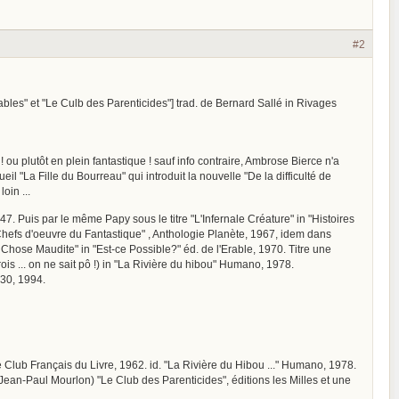
#2
ables" et "Le Culb des Parenticides"] trad. de Bernard Sallé in Rivages
ou plutôt en plein fantastique ! sauf info contraire, Ambrose Bierce n'a
eil "La Fille du Bourreau" qui introduit la nouvelle "De la difficulté de
oin ...
47. Puis par le même Papy sous le titre "L'Infernale Créature" in "Histoires
Chefs d'oeuvre du Fantastique" , Anthologie Planète, 1967, idem dans
hose Maudite" in "Est-ce Possible?" éd. de l'Erable, 1970. Titre une
is ... on ne sait pô !) in "La Rivière du hibou" Humano, 1978.
130, 1994.
e Club Français du Livre, 1962. id. "La Rivière du Hibou ..." Humano, 1978.
 Jean-Paul Mourlon) "Le Club des Parenticides", éditions les Milles et une