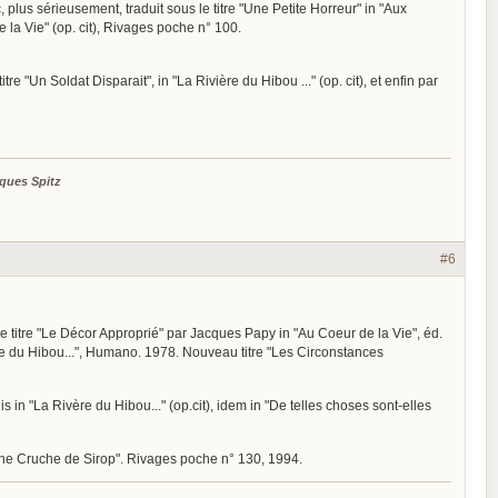
c, plus sérieusement, traduit sous le titre "Une Petite Horreur" in "Aux
de la Vie" (op. cit), Rivages poche n° 100.
itre "Un Soldat Disparait", in "La Rivière du Hibou ..." (op. cit), et enfin par
ques Spitz
#6
 le titre "Le Décor Approprié" par Jacques Papy in "Au Coeur de la Vie", éd.
ière du Hibou...", Humano. 1978. Nouveau titre "Les Circonstances
is in "La Rivère du Hibou..." (op.cit), idem in "De telles choses sont-elles
e "Une Cruche de Sirop". Rivages poche n° 130, 1994.