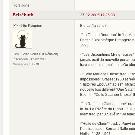
Hors ligne
Belzébuth
27-02-2005 17:25:38
[•°•°•] En Réunion
Bierce (la suite) :
-"La Fille du Bourreau" in "Le Mo
Poche / Bibliothèque Etrangère n
1996.
Lieu : Saint-Denis (La Réunion)
- "Les Disparitions Mystèrieuses" 
Inscription : 12-02-2005
jamais écrit de nouvelle portant ce
Messages : 3 778
traverser un champ" ...etc. Ou alors
- "Cette Maudite Chose" traduit so
Impossibles" Grasset 1950 et réé
"Histoires Epouvantables" Hitchco
nouvelle fois différent "Une Satan
Et enfin, "Cette Satanée Chose" (
-"La Route au Clair de Lune" (tra
id. in "La Rivière du Hibou ..." 
idem trad. par B.Sallé in "De tel
-"Huile de Chien" (trad. J.Papy) 
Puis traduction Bernard Sallé mêm
Nuits n° 138, 1997.