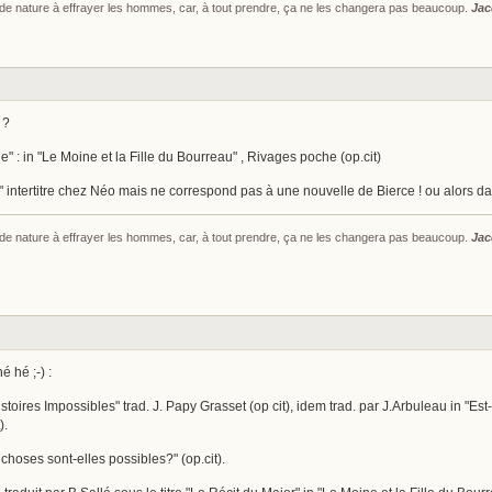
s de nature à effrayer les hommes, car, à tout prendre, ça ne les changera pas beaucoup.
Jac
 ?
" : in "Le Moine et la Fille du Bourreau" , Rivages poche (op.cit)
intertitre chez Néo mais ne correspond pas à une nouvelle de Bierce ! ou alors da
s de nature à effrayer les hommes, car, à tout prendre, ça ne les changera pas beaucoup.
Jac
é hé ;-) :
stoires Impossibles" trad. J. Papy Grasset (op cit), idem trad. par J.Arbuleau in "Est-
).
 choses sont-elles possibles?" (op.cit).