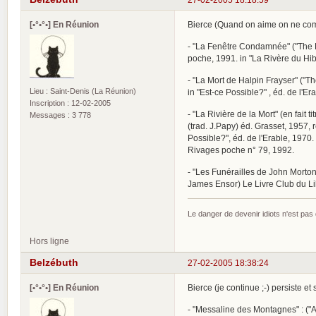
[•°•°•] En Réunion
Bierce (Quand on aime on ne comp
- "La Fenêtre Condamnée" ("The Bo
poche, 1991. in "La Rivère du Hib
- "La Mort de Halpin Frayser" ("Th
Lieu : Saint-Denis (La Réunion)
in "Est-ce Possible?" , éd. de l'E
Inscription : 12-02-2005
- "La Rivière de la Mort" (en fait t
Messages : 3 778
(trad. J.Papy) éd. Grasset, 1957, 
Possible?", éd. de l'Erable, 1970.
Rivages poche n° 79, 1992.
- "Les Funérailles de John Mortons
James Ensor) Le Livre Club du Lib
Le danger de devenir idiots n'est pa
Hors ligne
Belzébuth
27-02-2005 18:38:24
[•°•°•] En Réunion
Bierce (je continue ;-) persiste et s
- "Messaline des Montagnes" : ("A 