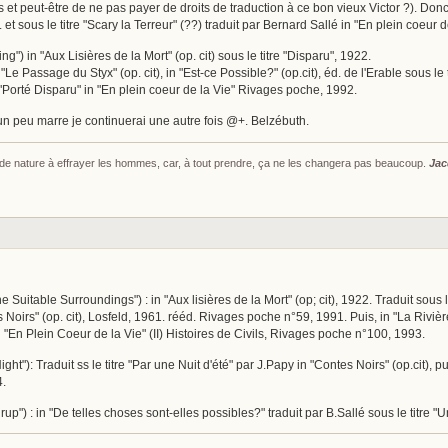
stes et peut-être de ne pas payer de droits de traduction à ce bon vieux Victor ?). Don
2. et sous le titre "Scary la Terreur" (??) traduit par Bernard Sallé in "En plein coeur 
ng") in "Aux Lisières de la Mort" (op. cit) sous le titre "Disparu", 1922.
 "Le Passage du Styx" (op. cit), in "Est-ce Possible?" (op.cit), éd. de l'Erable sous le t
e "Porté Disparu" in "En plein coeur de la Vie" Rivages poche, 1992.
i un peu marre je continuerai une autre fois @+. Belzébuth.
s de nature à effrayer les hommes, car, à tout prendre, ça ne les changera pas beaucoup.
Jac
 Suitable Surroundings") : in "Aux lisières de la Mort" (op; cit), 1922. Traduit sous
s Noirs" (op. cit), Losfeld, 1961. rééd. Rivages poche n°59, 1991. Puis, in "La Riv
 "En Plein Coeur de la Vie" (II) Histoires de Civils, Rivages poche n°100, 1993.
t"): Traduit ss le titre "Par une Nuit d'été" par J.Papy in "Contes Noirs" (op.cit), pu
4.
irup") : in "De telles choses sont-elles possibles?" traduit par B.Sallé sous le titr