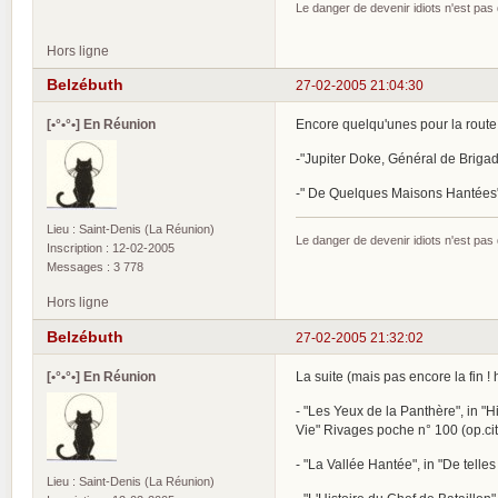
Le danger de devenir idiots n'est pa
Hors ligne
Belzébuth
27-02-2005 21:04:30
[•°•°•] En Réunion
Encore quelqu'unes pour la route
-"Jupiter Doke, Général de Brigade
-" De Quelques Maisons Hantées" 
Lieu : Saint-Denis (La Réunion)
Le danger de devenir idiots n'est pa
Inscription : 12-02-2005
Messages : 3 778
Hors ligne
Belzébuth
27-02-2005 21:32:02
[•°•°•] En Réunion
La suite (mais pas encore la fin ! h
- "Les Yeux de la Panthère", in "Hi
Vie" Rivages poche n° 100 (op.cit
- "La Vallée Hantée", in "De telles
Lieu : Saint-Denis (La Réunion)