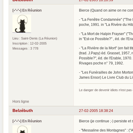
[•°•°•] En Réunion
Bierce (Quand on aime on ne comp
- "La Fenêtre Condamnée" ("The Bo
poche, 1991. in "La Rivère du Hib
- "La Mort de Halpin Frayser" ("Th
Lieu : Saint-Denis (La Réunion)
in "Est-ce Possible?" , éd. de l'E
Inscription : 12-02-2005
- "La Rivière de la Mort" (en fait t
Messages : 3 778
(trad. J.Papy) éd. Grasset, 1957, 
Possible?", éd. de l'Erable, 1970.
Rivages poche n° 79, 1992.
- "Les Funérailles de John Mortons
James Ensor) Le Livre Club du Lib
Le danger de devenir idiots n'est pa
Hors ligne
Belzébuth
27-02-2005 18:38:24
[•°•°•] En Réunion
Bierce (je continue ;-) persiste et s
- "Messaline des Montagnes" : ("A 