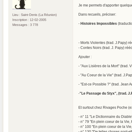
Je me permets d'apporter quelques
Dans recueils, préciser:
Lieu : Saint-Denis (La Réunion)
Inscription : 12-02-2005
-
Histoires Impossibles
(traducti
Messages : 3 778
- Morts Violentes (trad. J.Papy) r
- Contes Noirs (trad. J. Papy) ré
Ajouter :
- "Aux Lisières de la Mort" (trad. 
- "Au Coeur de la Vie" (trad. J.Pa
- "Est-ce Possible ?" (trad. Jean 
-
"Le Passage du Styx", (trad. J.
Et surtout chez Rivages Poche (ex
- n° 11 "Le Dictionnaire du Diable
- n° 79 "En plein coeur de la Vie, 
- n° 100 "En plein coeur de la Vie, 
- n° 130 "De telles choses sont-el