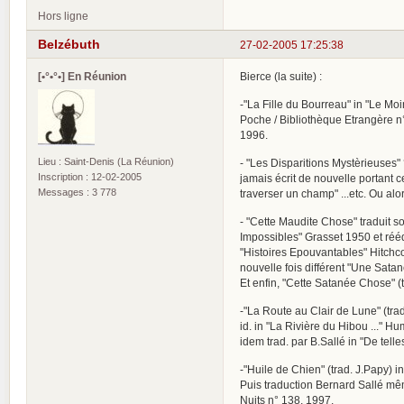
Hors ligne
Belzébuth
27-02-2005 17:25:38
[•°•°•] En Réunion
Bierce (la suite) :
-"La Fille du Bourreau" in "Le Mo
Poche / Bibliothèque Etrangère n
1996.
Lieu : Saint-Denis (La Réunion)
- "Les Disparitions Mystèrieuses" 
Inscription : 12-02-2005
jamais écrit de nouvelle portant ce
Messages : 3 778
traverser un champ" ...etc. Ou alors
- "Cette Maudite Chose" traduit so
Impossibles" Grasset 1950 et réé
"Histoires Epouvantables" Hitchco
nouvelle fois différent "Une Satan
Et enfin, "Cette Satanée Chose" (
-"La Route au Clair de Lune" (tra
id. in "La Rivière du Hibou ..." 
idem trad. par B.Sallé in "De tel
-"Huile de Chien" (trad. J.Papy) 
Puis traduction Bernard Sallé mêm
Nuits n° 138, 1997.