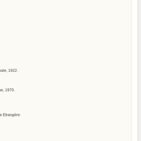
onale, 1922.
ue, 1970.
ue Etrangère: