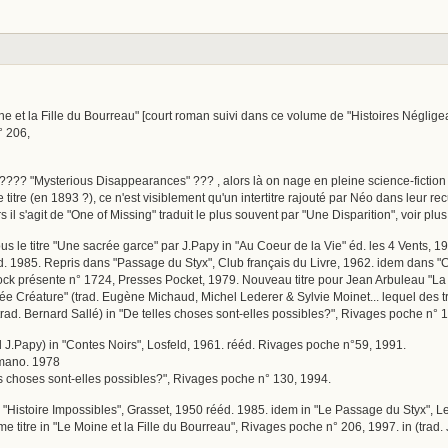
ine et la Fille du Bourreau" [court roman suivi dans ce volume de "Histoires Néglige
° 206,
???? "Mysterious Disappearances" ??? , alors là on nage en pleine science-fiction ! 
 titre (en 1893 ?), ce n'est visiblement qu'un intertitre rajouté par Néo dans leur recu
 il s'agit de "One of Missing" traduit le plus souvent par "Une Disparition", voir plus l
us le titre "Une sacrée garce" par J.Papy in "Au Coeur de la Vie" éd. les 4 Vents, 19
d. 1985. Repris dans "Passage du Styx", Club français du Livre, 1962. idem dans "
ck présente n° 1724, Presses Pocket, 1979. Nouveau titre pour Jean Arbuleau "La C
ée Créature" (trad. Eugène Michaud, Michel Lederer & Sylvie Moinet... lequel des tro
trad. Bernard Sallé) in "De telles choses sont-elles possibles?", Rivages poche n° 
d J.Papy) in "Contes Noirs", Losfeld, 1961. rééd. Rivages poche n°59, 1991.
Humano. 1978
les choses sont-elles possibles?", Rivages poche n° 130, 1994.
in "Histoire Impossibles", Grasset, 1950 rééd. 1985. idem in "Le Passage du Styx", L
e titre in "Le Moine et la Fille du Bourreau", Rivages poche n° 206, 1997. in (trad.