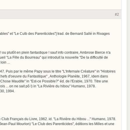
#2
ables" et "Le Culb des Parenticides"] trad. de Bernard Sallé in Rivages
ou plutôt en plein fantastique ! sauf info contraire, Ambrose Bierce n'a
eil "La Fille du Bourreau" qui introduit la nouvelle "De la difficulté de
oin ...
47. Puis par le même Papy sous le titre "L'Infernale Créature" in "Histoires
Chefs d'oeuvre du Fantastique" , Anthologie Planète, 1967, idem dans
hose Maudite" in "Est-ce Possible?" éd. de l'Erable, 1970. Titre une
is ... on ne sait pô !) in "La Rivière du hibou" Humano, 1978.
130, 1994.
e Club Français du Livre, 1962. id. "La Rivière du Hibou ..." Humano, 1978.
 Jean-Paul Mourlon) "Le Club des Parenticides", éditions les Milles et une