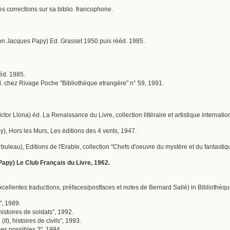
 corrections sur sa biblio. francophone.
on Jacques Papy) Ed. Grasset 1950 puis rééd. 1985.
ééd. 1985.
éd. chez Rivage Poche "Bibliothèque etrangère" n° 59, 1991.
Victor Llona) éd. La Renaissance du Livre, collection littéraire et artistique internati
py), Hors les Murs, Les éditions des 4 vents, 1947.
Arbuleau), Editions de l'Erable, collection "Chefs d'oeuvre du mystère et du fantastiq
Papy) Le Club Français du Livre, 1962.
cellentes traductions, préfaces/postfaces et notes de Bernard Sallé) in Bibliothèq
", 1989.
histoires de soldats", 1992.
(II), histoires de civils", 1993.
les possibles ?", 1994.