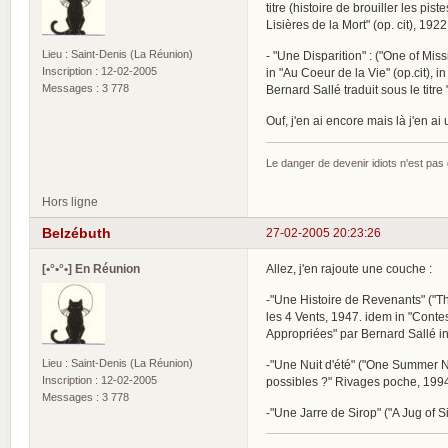
titre (histoire de brouiller les pi
Lisières de la Mort" (op. cit), 192
Lieu : Saint-Denis (La Réunion)
- "Une Disparition" : ("One of Missi
Inscription : 12-02-2005
in "Au Coeur de la Vie" (op.cit), in
Messages : 3 778
Bernard Sallé traduit sous le titr
Ouf, j'en ai encore mais là j'en a
Le danger de devenir idiots n'est pa
Hors ligne
Belzébuth
27-02-2005 20:23:26
[•°•°•] En Réunion
Allez, j'en rajoute une couche :
-"Une Histoire de Revenants" ("The
les 4 Vents, 1947. idem in "Conte
Appropriées" par Bernard Sallé in
Lieu : Saint-Denis (La Réunion)
-"Une Nuit d'été" ("One Summer Nigh
Inscription : 12-02-2005
possibles ?" Rivages poche, 199
Messages : 3 778
-"Une Jarre de Sirop" ("A Jug of S