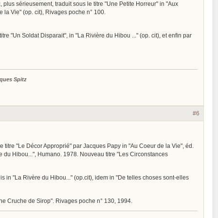
c, plus sérieusement, traduit sous le titre "Une Petite Horreur" in "Aux
de la Vie" (op. cit), Rivages poche n° 100.
itre "Un Soldat Disparait", in "La Rivière du Hibou ..." (op. cit), et enfin par
ques Spitz
#6
 le titre "Le Décor Approprié" par Jacques Papy in "Au Coeur de la Vie", éd.
ière du Hibou...", Humano. 1978. Nouveau titre "Les Circonstances
is in "La Rivère du Hibou..." (op.cit), idem in "De telles choses sont-elles
e "Une Cruche de Sirop". Rivages poche n° 130, 1994.