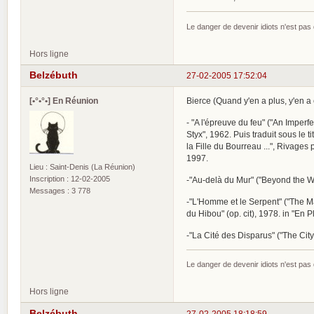
Le danger de devenir idiots n'est pa
Hors ligne
Belzébuth
27-02-2005 17:52:04
[•°•°•] En Réunion
Bierce (Quand y'en a plus, y'en a e
- "A l'épreuve du feu" ("An Imperf
Styx", 1962. Puis traduit sous le
la Fille du Bourreau ...", Rivages
1997.
Lieu : Saint-Denis (La Réunion)
Inscription : 12-02-2005
-"Au-delà du Mur" ("Beyond the Wa
Messages : 3 778
-"L'Homme et le Serpent" ("The Man
du Hibou" (op. cit), 1978. in "En Pl
-"La Cité des Disparus" ("The City
Le danger de devenir idiots n'est pa
Hors ligne
Belzébuth
27-02-2005 18:18:59