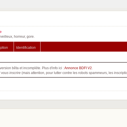
e
veilleux, horreur, gore.
iption
Identification
version bêta et incomplète. Plus d'info ici :
Annonce BDFI V2
.
t vous inscrire
(mais attention, pour lutter contre les robots spammeurs, les inscri