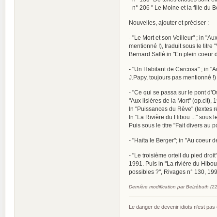
- n° 206 " Le Moine et la fille du 
Nouvelles, ajouter et préciser :
- "Le Mort et son Veilleur" ; in "
mentionné !), traduit sous le titre
Bernard Sallé in "En plein coeur de
- "Un Habitant de Carcosa" ; in "A
J.Papy, toujours pas mentionné !)
- "Ce qui se passa sur le pont d'
"Aux lisières de la Mort" (op.cit),
In "Puissances du Rève" (textes r
In "La Rivière du Hibou ..." sous le
Puis sous le titre "Fait divers au 
- "Haïta le Berger"; in "Au coeur d
- "Le troisième orteil du pied droi
1991. Puis in "La rivière du Hibou 
possibles ?", Rivages n° 130, 199
Dernière modification par Belzébuth (2
Le danger de devenir idiots n'est pa