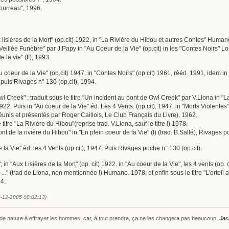
Bourreau", 1996.
Aux lisières de la Mort" (op.cit) 1922, in "La Rivière du Hibou et autres Contes" Hum
 "Veillée Funèbre" par J.Papy in "Au Coeur de la Vie" (op.cit) in les "Contes Noirs" L
 la vie" (II), 1993.
u coeur de la Vie" (op.cit) 1947, in "Contes Noirs" (op.cit) 1961, rééd. 1991, idem in
 puis Rivages n° 130 (op.cit), 1994.
Owl Creek" ; traduit sous le titre "Un incident au pont de Owl Creek" par V.Llona 
 1922. Puis in "Au coeur de la Vie" éd. Les 4 Vents. (op cit), 1947. in "Morts Violente
éunis et présentés par Roger Caillois, Le Club Français du Livre), 1962.
 titre "La Rivière du Hibou"(reprise trad. V.Llona, sauf le titre !) 1978.
pont de la rivière du Hibou" in "En plein coeur de la Vie" (I) (trad. B.Sallé), Rivages 
e la Vie" éd. les 4 Vents (op.cit), 1947. Puis Rivages poche n° 130 (op.cit).
t"; in "Aux Lisières de la Mort" (op. cit) 1922. in "Au coeur de la Vie", les 4 vents (o
..." (trad de Llona, non mentionnée !) Humano. 1978. et enfin sous le titre "L'orteil 
4.
2-12-2005 00:02:13)
s de nature à effrayer les hommes, car, à tout prendre, ça ne les changera pas beaucoup.
Jac