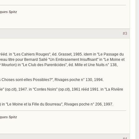
ques Spitz
#3
uis rééd. in "Les Cahiers Rouges", éd. Grasset, 1985. idem in "Le Passage du
uveau titre pour Bernard Sallé "Un Embrasement Insuffisant" in "Le Moine et
-P Mourlon) in "Le Club des Parenticides", éd. Mille et Une Nuits n° 138,
les Choses sont-elles Possibles?", Rivages poche n° 130, 1994.
" (op.cit), 1947. in "Contes Noirs" (op.cit), 1961 rééd 1991. in "La Rivière
é) in "Le Moine et la Fille du Bourreau", Rivages poche n° 206, 1997.
ques Spitz
#4