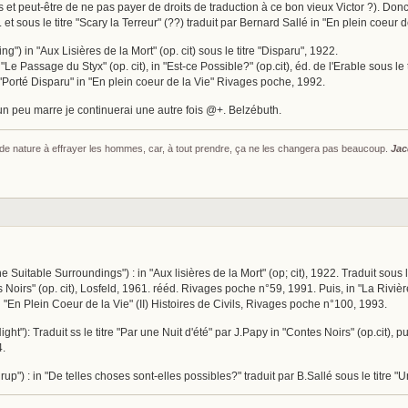
stes et peut-être de ne pas payer de droits de traduction à ce bon vieux Victor ?). Don
2. et sous le titre "Scary la Terreur" (??) traduit par Bernard Sallé in "En plein coeur 
ng") in "Aux Lisières de la Mort" (op. cit) sous le titre "Disparu", 1922.
 "Le Passage du Styx" (op. cit), in "Est-ce Possible?" (op.cit), éd. de l'Erable sous le t
e "Porté Disparu" in "En plein coeur de la Vie" Rivages poche, 1992.
i un peu marre je continuerai une autre fois @+. Belzébuth.
s de nature à effrayer les hommes, car, à tout prendre, ça ne les changera pas beaucoup.
Jac
 Suitable Surroundings") : in "Aux lisières de la Mort" (op; cit), 1922. Traduit sous
s Noirs" (op. cit), Losfeld, 1961. rééd. Rivages poche n°59, 1991. Puis, in "La Riv
 "En Plein Coeur de la Vie" (II) Histoires de Civils, Rivages poche n°100, 1993.
t"): Traduit ss le titre "Par une Nuit d'été" par J.Papy in "Contes Noirs" (op.cit), pu
4.
irup") : in "De telles choses sont-elles possibles?" traduit par B.Sallé sous le titr