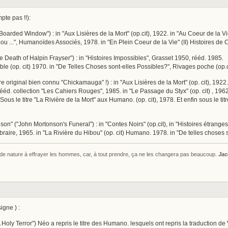
te pas !!):
arded Window") : in "Aux Lisières de la Mort" (op.cit), 1922. in "Au Coeur de la Vie
ou ...", Humanoïdes Associés, 1978. in "En Plein Coeur de la Vie" (II) Histoires de 
e Death of Halpin Frayser") : in "Histoires Impossibles", Grasset 1950, rééd. 1985.
rable (op. cit) 1970. in "De Telles Choses sont-elles Possibles?", Rivages poche (op.c
itre original bien connu "Chickamauga" !) : in "Aux Lisières de la Mort" (op. cit), 1922
rééd. collection "Les Cahiers Rouges", 1985. in "Le Passage du Styx" (op. cit) , 1962.
 Sous le titre "La Rivière de la Mort" aux Humano. (op. cit), 1978. Et enfin sous le ti
on" ("John Mortonson's Funeral") : in "Contes Noirs" (op.cit), in "Histoires étranges 
raire, 1965. in "La Rivière du Hibou" (op. cit) Humano. 1978. in "De telles choses 
s de nature à effrayer les hommes, car, à tout prendre, ça ne les changera pas beaucoup.
Jac
igne ) :
Holy Terror") Néo a repris le titre des Humano. lesquels ont repris la traduction de V