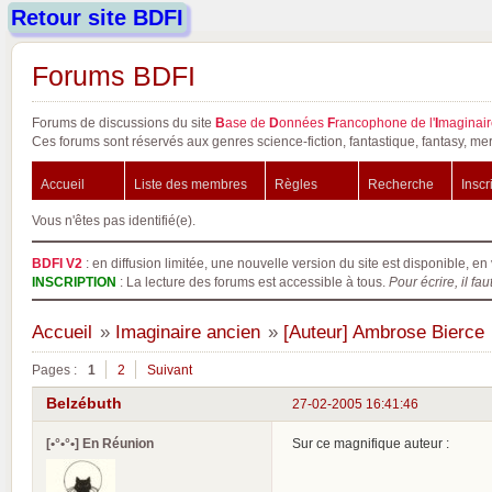
Retour site BDFI
Forums BDFI
Forums de discussions du site
B
ase de
D
onnées
F
rancophone de l'
I
maginair
Ces forums sont réservés aux genres science-fiction, fantastique, fantasy, mer
Accueil
Liste des membres
Règles
Recherche
Inscr
Vous n'êtes pas identifié(e).
BDFI V2
: en diffusion limitée, une nouvelle version du site est disponible, en 
INSCRIPTION
: La lecture des forums est accessible à tous.
Pour écrire, il fau
Accueil
»
Imaginaire ancien
»
[Auteur] Ambrose Bierce
Pages :
1
2
Suivant
Belzébuth
27-02-2005 16:41:46
[•°•°•] En Réunion
Sur ce magnifique auteur :