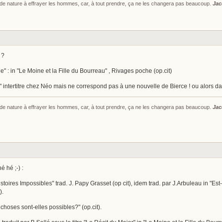
s de nature à effrayer les hommes, car, à tout prendre, ça ne les changera pas beaucoup.
Jac
 ?
" : in "Le Moine et la Fille du Bourreau" , Rivages poche (op.cit)
intertitre chez Néo mais ne correspond pas à une nouvelle de Bierce ! ou alors da
s de nature à effrayer les hommes, car, à tout prendre, ça ne les changera pas beaucoup.
Jac
é hé ;-) :
stoires Impossibles" trad. J. Papy Grasset (op cit), idem trad. par J.Arbuleau in "Est-
).
 choses sont-elles possibles?" (op.cit).