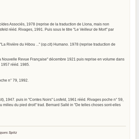
anoïdes Associés, 1978 (reprise de la traduction de Llona, mais non
osfeld rééd. Rivages, 1991. Puis sous le titre "Le Veilleur de Mort" par
 "La Rivière du Hibou ..." (op.cit) Humano. 1978 (reprise traduction de
in "La Nouvelle Revue Française" décembre 1921 puis reprise en volume dans
s" 1957 rééd. 1985.
poche n° 79, 1992.
p. cit), 1947. puis in "Contes Noirs" Losfeld, 1961 rééd. Rivages poche n° 59,
au milieu du pied droit" trad. Bernard Sallé in "De telles choses sont-elles
ques Spitz