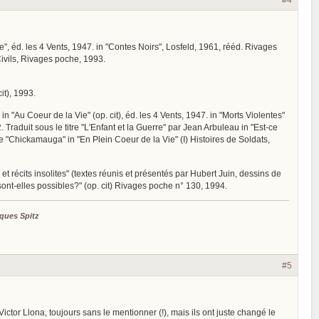
", éd. les 4 Vents, 1947. in "Contes Noirs", Losfeld, 1961, rééd. Rivages
Civils, Rivages poche, 1993.
it), 1993.
. in "Au Coeur de la Vie" (op. cit), éd. les 4 Vents, 1947. in "Morts Violentes"
 Traduit sous le titre "L'Enfant et la Guerre" par Jean Arbuleau in "Est-ce
tre "Chickamauga" in "En Plein Coeur de la Vie" (I) Histoires de Soldats,
et récits insolites" (textes réunis et présentés par Hubert Juin, dessins de
sont-elles possibles?" (op. cit) Rivages poche n° 130, 1994.
ques Spitz
#5
ictor Llona, toujours sans le mentionner (!), mais ils ont juste changé le