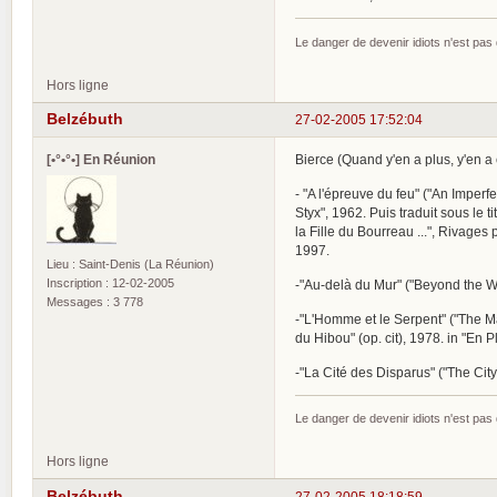
Le danger de devenir idiots n'est pa
Hors ligne
Belzébuth
27-02-2005 17:52:04
[•°•°•] En Réunion
Bierce (Quand y'en a plus, y'en a e
- "A l'épreuve du feu" ("An Imperf
Styx", 1962. Puis traduit sous le
la Fille du Bourreau ...", Rivages
1997.
Lieu : Saint-Denis (La Réunion)
Inscription : 12-02-2005
-"Au-delà du Mur" ("Beyond the Wa
Messages : 3 778
-"L'Homme et le Serpent" ("The Man
du Hibou" (op. cit), 1978. in "En Pl
-"La Cité des Disparus" ("The City
Le danger de devenir idiots n'est pa
Hors ligne
Belzébuth
27-02-2005 18:18:59