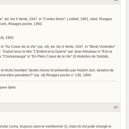
", éd. les 4 Vents, 1947. in "Contes Noirs", Losfeld, 1961, rééd. Rivages
Civils, Rivages poche, 1993.
it), 1993.
. in "Au Coeur de la Vie" (op. cit), éd. les 4 Vents, 1947. in "Morts Violentes"
 Traduit sous le titre "L'Enfant et la Guerre" par Jean Arbuleau in "Est-ce
tre "Chickamauga" in "En Plein Coeur de la Vie" (I) Histoires de Soldats,
et récits insolites" (textes réunis et présentés par Hubert Juin, dessins de
sont-elles possibles?" (op. cit) Rivages poche n° 130, 1994.
ques Spitz
#5
ictor Llona, toujours sans le mentionner (!), mais ils ont juste changé le