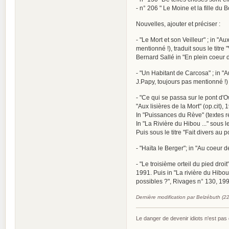
- n° 206 " Le Moine et la fille du 
Nouvelles, ajouter et préciser :
- "Le Mort et son Veilleur" ; in "
mentionné !), traduit sous le titre
Bernard Sallé in "En plein coeur de
- "Un Habitant de Carcosa" ; in "A
J.Papy, toujours pas mentionné !)
- "Ce qui se passa sur le pont d'
"Aux lisières de la Mort" (op.cit),
In "Puissances du Rève" (textes r
In "La Rivière du Hibou ..." sous le
Puis sous le titre "Fait divers au 
- "Haïta le Berger"; in "Au coeur d
- "Le troisième orteil du pied droi
1991. Puis in "La rivière du Hibou 
possibles ?", Rivages n° 130, 199
Dernière modification par Belzébuth (2
Le danger de devenir idiots n'est pa