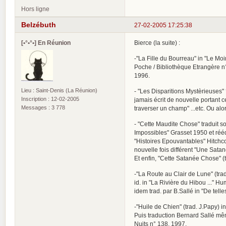
Hors ligne
Belzébuth
27-02-2005 17:25:38
[•°•°•] En Réunion
Bierce (la suite) :
-"La Fille du Bourreau" in "Le Mo
Poche / Bibliothèque Etrangère n
1996.
Lieu : Saint-Denis (La Réunion)
- "Les Disparitions Mystèrieuses" 
Inscription : 12-02-2005
jamais écrit de nouvelle portant ce
Messages : 3 778
traverser un champ" ...etc. Ou alors
- "Cette Maudite Chose" traduit so
Impossibles" Grasset 1950 et réé
"Histoires Epouvantables" Hitchco
nouvelle fois différent "Une Satan
Et enfin, "Cette Satanée Chose" (
-"La Route au Clair de Lune" (tra
id. in "La Rivière du Hibou ..." 
idem trad. par B.Sallé in "De tel
-"Huile de Chien" (trad. J.Papy) 
Puis traduction Bernard Sallé mêm
Nuits n° 138, 1997.