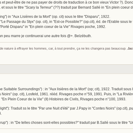
stes et peut-être de ne pas payer de droits de traduction à ce bon vieux Victor ?). Don
2. et sous le titre "Scary la Terreur" (??) traduit par Bernard Sallé in "En plein coeur 
ng") in "Aux Lisières de la Mort" (op. cit) sous le titre "Disparu", 1922.
 "Le Passage du Styx" (op. cit), in "Est-ce Possible?" (op.cit), éd. de l'Erable sous le t
e "Porté Disparu" in "En plein coeur de la Vie" Rivages poche, 1992.
i un peu marre je continuerai une autre fois @+. Belzébuth.
s de nature à effrayer les hommes, car, à tout prendre, ça ne les changera pas beaucoup.
Jac
 Suitable Surroundings") : in "Aux lisières de la Mort" (op; cit), 1922. Traduit sous
s Noirs" (op. cit), Losfeld, 1961. rééd. Rivages poche n°59, 1991. Puis, in "La Riv
 "En Plein Coeur de la Vie" (II) Histoires de Civils, Rivages poche n°100, 1993.
t"): Traduit ss le titre "Par une Nuit d'été" par J.Papy in "Contes Noirs" (op.cit), pu
4.
irup") : in "De telles choses sont-elles possibles?" traduit par B.Sallé sous le titr