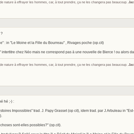
s de nature à effrayer les hommes, car, à tout prendre, ça ne les changera pas beaucoup.
Jac
 ?
" : in "Le Moine et la Fille du Bourreau" , Rivages poche (op.cit)
intertitre chez Néo mais ne correspond pas à une nouvelle de Bierce ! ou alors da
s de nature à effrayer les hommes, car, à tout prendre, ça ne les changera pas beaucoup.
Jac
é hé ;-) :
stoires Impossibles" trad. J. Papy Grasset (op cit), idem trad. par J.Arbuleau in "Est-
).
 choses sont-elles possibles?" (op.cit).