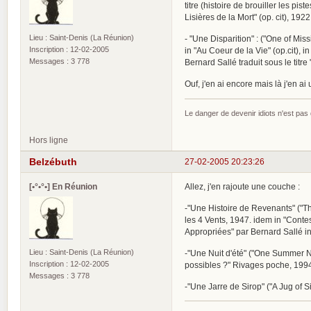
titre (histoire de brouiller les pi
Lisières de la Mort" (op. cit), 192
Lieu : Saint-Denis (La Réunion)
- "Une Disparition" : ("One of Missi
Inscription : 12-02-2005
in "Au Coeur de la Vie" (op.cit), in
Messages : 3 778
Bernard Sallé traduit sous le titr
Ouf, j'en ai encore mais là j'en a
Le danger de devenir idiots n'est pa
Hors ligne
Belzébuth
27-02-2005 20:23:26
[•°•°•] En Réunion
Allez, j'en rajoute une couche :
-"Une Histoire de Revenants" ("The
les 4 Vents, 1947. idem in "Conte
Appropriées" par Bernard Sallé in
Lieu : Saint-Denis (La Réunion)
-"Une Nuit d'été" ("One Summer Nigh
Inscription : 12-02-2005
possibles ?" Rivages poche, 199
Messages : 3 778
-"Une Jarre de Sirop" ("A Jug of S