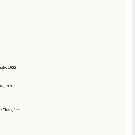
onale, 1922.
ue, 1970.
ue Etrangère: