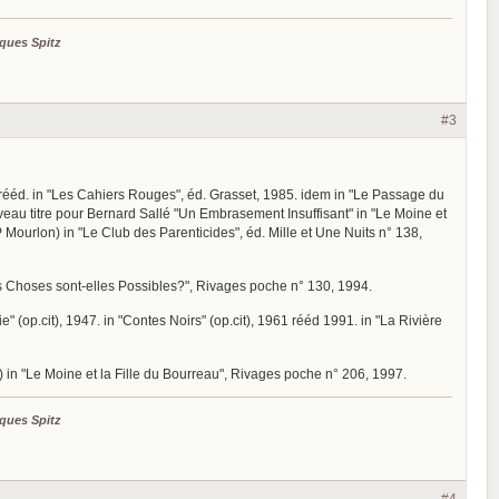
ques Spitz
#3
uis rééd. in "Les Cahiers Rouges", éd. Grasset, 1985. idem in "Le Passage du
uveau titre pour Bernard Sallé "Un Embrasement Insuffisant" in "Le Moine et
-P Mourlon) in "Le Club des Parenticides", éd. Mille et Une Nuits n° 138,
les Choses sont-elles Possibles?", Rivages poche n° 130, 1994.
" (op.cit), 1947. in "Contes Noirs" (op.cit), 1961 rééd 1991. in "La Rivière
é) in "Le Moine et la Fille du Bourreau", Rivages poche n° 206, 1997.
ques Spitz
#4