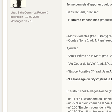
Je me permets d'apporter quelques
Dans recueils, préciser:
Lieu : Saint-Denis (La Réunion)
Inscription : 12-02-2005
-
Histoires Impossibles
(traducti
Messages : 3 778
- Morts Violentes (trad. J.Papy) r
- Contes Noirs (trad. J. Papy) ré
Ajouter :
- "Aux Lisières de la Mort" (trad. 
- "Au Coeur de la Vie" (trad. J.Pa
- "Est-ce Possible ?" (trad. Jean 
-
"Le Passage du Styx", (trad. J.
Et surtout chez Rivages Poche (ex
- n° 11 "Le Dictionnaire du Diable
- n° 79 "En plein coeur de la Vie, 
- n° 100 "En plein coeur de la Vie, 
- n° 130 "De telles choses sont-el