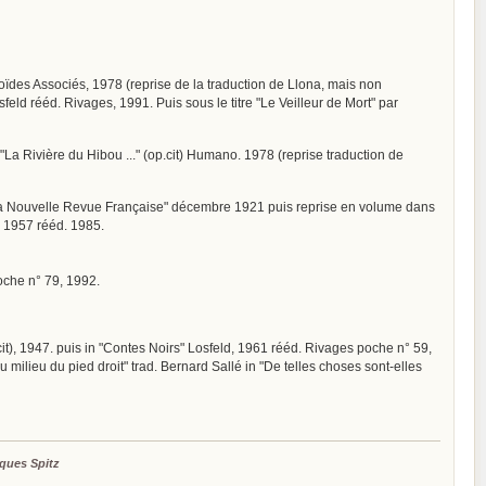
anoïdes Associés, 1978 (reprise de la traduction de Llona, mais non
osfeld rééd. Rivages, 1991. Puis sous le titre "Le Veilleur de Mort" par
 "La Rivière du Hibou ..." (op.cit) Humano. 1978 (reprise traduction de
in "La Nouvelle Revue Française" décembre 1921 puis reprise en volume dans
s" 1957 rééd. 1985.
poche n° 79, 1992.
p. cit), 1947. puis in "Contes Noirs" Losfeld, 1961 rééd. Rivages poche n° 59,
au milieu du pied droit" trad. Bernard Sallé in "De telles choses sont-elles
ques Spitz