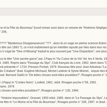
ine et la Fille du Bourreau" [court roman suivi dans ce volume de "Histoires Néglige
° 206,
???? "Mysterious Disappearances" ??? , alors là on nage en pleine science-fiction ! 
 titre (en 1893 ?), ce n'est visiblement qu'un intertitre rajouté par Néo dans leur recu
 il s'agit de "One of Missing" traduit le plus souvent par "Une Disparition", voir plus l
us le titre "Une sacrée garce" par J.Papy in "Au Coeur de la Vie" éd. les 4 Vents, 19
d. 1985. Repris dans "Passage du Styx", Club français du Livre, 1962. idem dans "
ck présente n° 1724, Presses Pocket, 1979. Nouveau titre pour Jean Arbuleau "La C
ée Créature" (trad. Eugène Michaud, Michel Lederer & Sylvie Moinet... lequel des tro
trad. Bernard Sallé) in "De telles choses sont-elles possibles?", Rivages poche n° 
d J.Papy) in "Contes Noirs", Losfeld, 1961. rééd. Rivages poche n°59, 1991.
Humano. 1978
les choses sont-elles possibles?", Rivages poche n° 130, 1994.
in "Histoire Impossibles", Grasset, 1950 rééd. 1985. idem in "Le Passage du Styx", L
e titre in "Le Moine et la Fille du Bourreau", Rivages poche n° 206, 1997. in (trad.