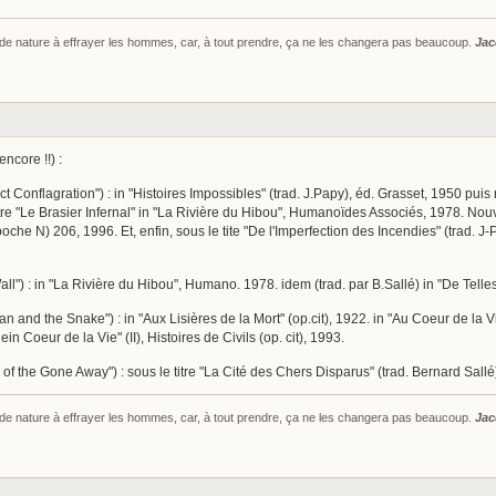
s de nature à effrayer les hommes, car, à tout prendre, ça ne les changera pas beaucoup.
Jac
ncore !!) :
ect Conflagration") : in "Histoires Impossibles" (trad. J.Papy), éd. Grasset, 1950 p
 titre "Le Brasier Infernal" in "La Rivière du Hibou", Humanoïdes Associés, 1978. No
 poche N) 206, 1996. Et, enfin, sous le tite "De l'Imperfection des Incendies" (trad. J
ll") : in "La Rivière du Hibou", Humano. 1978. idem (trad. par B.Sallé) in "De Tel
 and the Snake") : in "Aux Lisières de la Mort" (op.cit), 1922. in "Au Coeur de la Vie
ein Coeur de la Vie" (II), Histoires de Civils (op. cit), 1993.
 of the Gone Away") : sous le titre "La Cité des Chers Disparus" (trad. Bernard Sall
s de nature à effrayer les hommes, car, à tout prendre, ça ne les changera pas beaucoup.
Jac