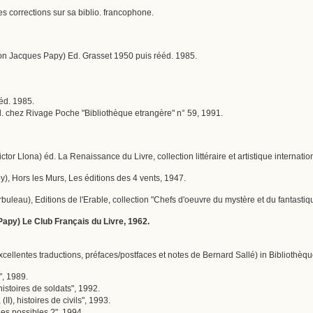
 corrections sur sa biblio. francophone.
on Jacques Papy) Ed. Grasset 1950 puis rééd. 1985.
ééd. 1985.
éd. chez Rivage Poche "Bibliothèque etrangère" n° 59, 1991.
Victor Llona) éd. La Renaissance du Livre, collection littéraire et artistique internati
py), Hors les Murs, Les éditions des 4 vents, 1947.
Arbuleau), Editions de l'Erable, collection "Chefs d'oeuvre du mystère et du fantastiq
Papy) Le Club Français du Livre, 1962.
cellentes traductions, préfaces/postfaces et notes de Bernard Sallé) in Bibliothèq
", 1989.
histoires de soldats", 1992.
(II), histoires de civils", 1993.
les possibles ?", 1994.