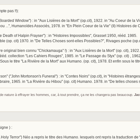
te pas !!):
arded Window") : in "Aux Lisières de la Mort" (op.cit), 1922. in "Au Coeur de la Vie
ou ...", Humanoïdes Associés, 1978. in "En Plein Coeur de la Vie" (II) Histoires de 
e Death of Halpin Frayser") : in "Histoires Impossibles", Grasset 1950, rééd. 1985.
rable (op. cit) 1970. in "De Telles Choses sont-elles Possibles?", Rivages poche (op.c
itre original bien connu "Chickamauga" !) : in "Aux Lisières de la Mort" (op. cit), 1922
rééd. collection "Les Cahiers Rouges", 1985. in "Le Passage du Styx" (op. cit) , 1962.
 Sous le titre "La Rivière de la Mort" aux Humano. (op. cit), 1978. Et enfin sous le ti
on" ("John Mortonson's Funeral") : in "Contes Noirs" (op.cit), in "Histoires étranges 
raire, 1965. in "La Rivière du Hibou" (op. cit) Humano. 1978. in "De telles choses 
s de nature à effrayer les hommes, car, à tout prendre, ça ne les changera pas beaucoup.
Jac
igne ) :
Holy Terror") Néo a repris le titre des Humano. lesquels ont repris la traduction de V