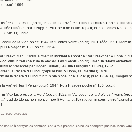
Bourreau", 1996.
Aux lisières de la Mort" (op.cit) 1922, in "La Rivière du Hibou et autres Contes" Hum
 "Veillée Funèbre" par J.Papy in "Au Coeur de la Vie" (op.cit) in les "Contes Noirs" L
 la vie" (II), 1993.
u coeur de la Vie" (op.cit) 1947, in "Contes Noirs" (op.cit) 1961, rééd. 1991, idem in
 puis Rivages n° 130 (op.cit), 1994.
Owl Creek" ; traduit sous le titre "Un incident au pont de Owl Creek" par V.Llona 
 1922. Puis in "Au coeur de la Vie" éd. Les 4 Vents. (op cit), 1947. in "Morts Violente
éunis et présentés par Roger Caillois, Le Club Français du Livre), 1962.
 titre "La Rivière du Hibou"(reprise trad. V.Llona, sauf le titre !) 1978.
pont de la rivière du Hibou" in "En plein coeur de la Vie" (I) (trad. B.Sallé), Rivages 
e la Vie" éd. les 4 Vents (op.cit), 1947. Puis Rivages poche n° 130 (op.cit).
t"; in "Aux Lisières de la Mort" (op. cit) 1922. in "Au coeur de la Vie", les 4 vents (o
..." (trad de Llona, non mentionnée !) Humano. 1978. et enfin sous le titre "L'orteil 
4.
2-12-2005 00:02:13)
s de nature à effrayer les hommes, car, à tout prendre, ça ne les changera pas beaucoup.
Jac