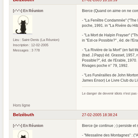
[•°•°•] En Réunion
Bierce (Quand on aime on ne comp
- "La Fenêtre Condamnée" ("The Bo
poche, 1991. in "La Rivère du Hib
- "La Mort de Halpin Frayser" ("Th
Lieu : Saint-Denis (La Réunion)
in "Est-ce Possible?" , éd. de l'E
Inscription : 12-02-2005
- "La Rivière de la Mort" (en fait t
Messages : 3 778
(trad. J.Papy) éd. Grasset, 1957, 
Possible?", éd. de l'Erable, 1970.
Rivages poche n° 79, 1992.
- "Les Funérailles de John Mortons
James Ensor) Le Livre Club du Lib
Le danger de devenir idiots n'est pa
Hors ligne
Belzébuth
27-02-2005 18:38:24
[•°•°•] En Réunion
Bierce (je continue ;-) persiste et s
- "Messaline des Montagnes" : ("A 