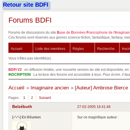
Retour site BDFI
Forums BDFI
Forums de discussions du site
B
ase de
D
onnées
F
rancophone de l'
I
maginair
Ces forums sont réservés aux genres science-fiction, fantastique, fantasy, mer
Accueil
Liste des membres
Règles
Recherche
Inscr
Vous n'êtes pas identifié(e).
BDFI V2
: en diffusion limitée, une nouvelle version du site est disponible, en 
INSCRIPTION
: La lecture des forums est accessible à tous.
Pour écrire, il fau
Accueil
»
Imaginaire ancien
»
[Auteur] Ambrose Bierce
Pages :
1
2
Suivant
Belzébuth
27-02-2005 16:41:46
[•°•°•] En Réunion
Sur ce magnifique auteur :