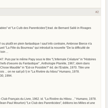
#2
ables" et "Le Culb des Parenticides"] trad. de Bernard Sallé in Rivages
ou plutôt en plein fantastique ! sauf info contraire, Ambrose Bierce n'a
eil "La Fille du Bourreau" qui introduit la nouvelle "De la difficulté de
oin ...
47. Puis par le même Papy sous le titre "L'Infernale Créature" in "Histoires
Chefs d'oeuvre du Fantastique" , Anthologie Planète, 1967, idem dans
hose Maudite" in "Est-ce Possible?" éd. de l'Erable, 1970. Titre une
is ... on ne sait pô !) in "La Rivière du hibou" Humano, 1978.
130, 1994.
e Club Français du Livre, 1962. id. "La Rivière du Hibou ..." Humano, 1978.
 Jean-Paul Mourlon) "Le Club des Parenticides", éditions les Milles et une