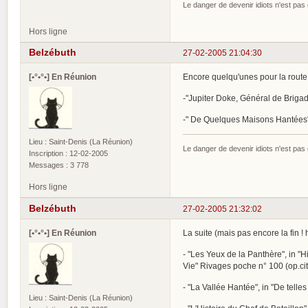
Le danger de devenir idiots n'est pa
Hors ligne
Belzébuth
27-02-2005 21:04:30
[•°•°•] En Réunion
Encore quelqu'unes pour la route
-"Jupiter Doke, Général de Brigade
-" De Quelques Maisons Hantées" 
Lieu : Saint-Denis (La Réunion)
Le danger de devenir idiots n'est pa
Inscription : 12-02-2005
Messages : 3 778
Hors ligne
Belzébuth
27-02-2005 21:32:02
[•°•°•] En Réunion
La suite (mais pas encore la fin ! h
- "Les Yeux de la Panthère", in "Hi
Vie" Rivages poche n° 100 (op.cit
- "La Vallée Hantée", in "De telles
Lieu : Saint-Denis (La Réunion)