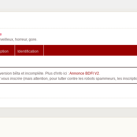
e
veilleux, horreur, gore.
iption
Identification
version bêta et incomplète. Plus d'info ici :
Annonce BDFI V2
.
t vous inscrire
(mais attention, pour lutter contre les robots spammeurs, les inscri