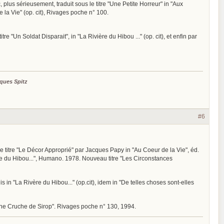
c, plus sérieusement, traduit sous le titre "Une Petite Horreur" in "Aux
de la Vie" (op. cit), Rivages poche n° 100.
itre "Un Soldat Disparait", in "La Rivière du Hibou ..." (op. cit), et enfin par
ques Spitz
#6
 le titre "Le Décor Approprié" par Jacques Papy in "Au Coeur de la Vie", éd.
ière du Hibou...", Humano. 1978. Nouveau titre "Les Circonstances
is in "La Rivère du Hibou..." (op.cit), idem in "De telles choses sont-elles
e "Une Cruche de Sirop". Rivages poche n° 130, 1994.