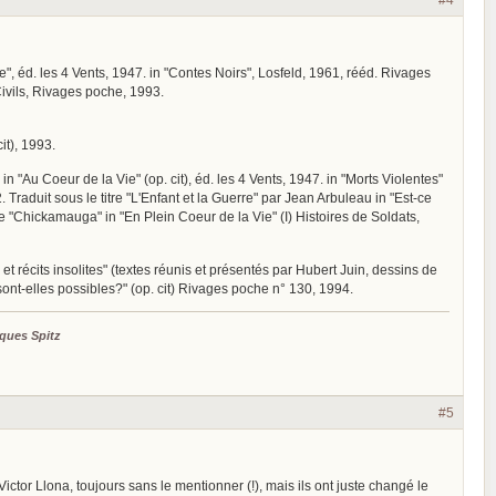
", éd. les 4 Vents, 1947. in "Contes Noirs", Losfeld, 1961, rééd. Rivages
Civils, Rivages poche, 1993.
it), 1993.
. in "Au Coeur de la Vie" (op. cit), éd. les 4 Vents, 1947. in "Morts Violentes"
 Traduit sous le titre "L'Enfant et la Guerre" par Jean Arbuleau in "Est-ce
tre "Chickamauga" in "En Plein Coeur de la Vie" (I) Histoires de Soldats,
et récits insolites" (textes réunis et présentés par Hubert Juin, dessins de
sont-elles possibles?" (op. cit) Rivages poche n° 130, 1994.
ques Spitz
#5
ictor Llona, toujours sans le mentionner (!), mais ils ont juste changé le