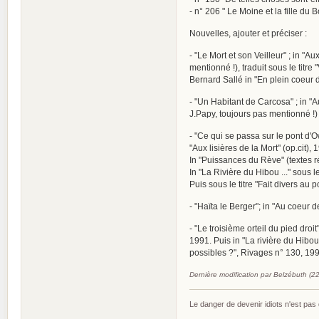
- n° 206 " Le Moine et la fille du 
Nouvelles, ajouter et préciser :
- "Le Mort et son Veilleur" ; in "
mentionné !), traduit sous le titre
Bernard Sallé in "En plein coeur de
- "Un Habitant de Carcosa" ; in "A
J.Papy, toujours pas mentionné !)
- "Ce qui se passa sur le pont d'
"Aux lisières de la Mort" (op.cit),
In "Puissances du Rève" (textes r
In "La Rivière du Hibou ..." sous le
Puis sous le titre "Fait divers au 
- "Haïta le Berger"; in "Au coeur d
- "Le troisième orteil du pied droi
1991. Puis in "La rivière du Hibou 
possibles ?", Rivages n° 130, 199
Dernière modification par Belzébuth (2
Le danger de devenir idiots n'est pa