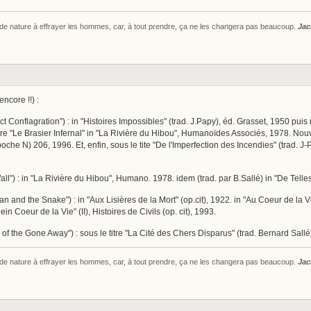
s de nature à effrayer les hommes, car, à tout prendre, ça ne les changera pas beaucoup.
Jac
ncore !!) :
ect Conflagration") : in "Histoires Impossibles" (trad. J.Papy), éd. Grasset, 1950 p
 titre "Le Brasier Infernal" in "La Rivière du Hibou", Humanoïdes Associés, 1978. No
 poche N) 206, 1996. Et, enfin, sous le tite "De l'Imperfection des Incendies" (trad. J
ll") : in "La Rivière du Hibou", Humano. 1978. idem (trad. par B.Sallé) in "De Tel
 and the Snake") : in "Aux Lisières de la Mort" (op.cit), 1922. in "Au Coeur de la Vie
ein Coeur de la Vie" (II), Histoires de Civils (op. cit), 1993.
 of the Gone Away") : sous le titre "La Cité des Chers Disparus" (trad. Bernard Sall
s de nature à effrayer les hommes, car, à tout prendre, ça ne les changera pas beaucoup.
Jac