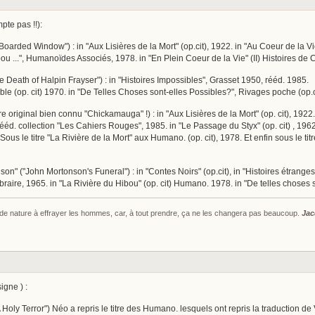
te pas !!):
arded Window") : in "Aux Lisières de la Mort" (op.cit), 1922. in "Au Coeur de la Vie
ou ...", Humanoïdes Associés, 1978. in "En Plein Coeur de la Vie" (II) Histoires de 
e Death of Halpin Frayser") : in "Histoires Impossibles", Grasset 1950, rééd. 1985.
rable (op. cit) 1970. in "De Telles Choses sont-elles Possibles?", Rivages poche (op.c
itre original bien connu "Chickamauga" !) : in "Aux Lisières de la Mort" (op. cit), 1922
rééd. collection "Les Cahiers Rouges", 1985. in "Le Passage du Styx" (op. cit) , 1962.
 Sous le titre "La Rivière de la Mort" aux Humano. (op. cit), 1978. Et enfin sous le ti
on" ("John Mortonson's Funeral") : in "Contes Noirs" (op.cit), in "Histoires étranges 
raire, 1965. in "La Rivière du Hibou" (op. cit) Humano. 1978. in "De telles choses 
s de nature à effrayer les hommes, car, à tout prendre, ça ne les changera pas beaucoup.
Jac
igne ) :
Holy Terror") Néo a repris le titre des Humano. lesquels ont repris la traduction de V