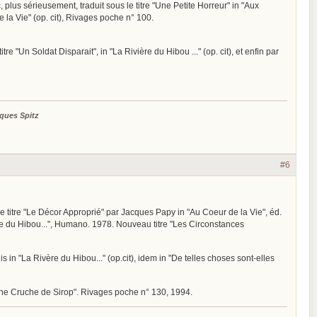
c, plus sérieusement, traduit sous le titre "Une Petite Horreur" in "Aux
de la Vie" (op. cit), Rivages poche n° 100.
itre "Un Soldat Disparait", in "La Rivière du Hibou ..." (op. cit), et enfin par
ques Spitz
#6
 le titre "Le Décor Approprié" par Jacques Papy in "Au Coeur de la Vie", éd.
ière du Hibou...", Humano. 1978. Nouveau titre "Les Circonstances
is in "La Rivère du Hibou..." (op.cit), idem in "De telles choses sont-elles
e "Une Cruche de Sirop". Rivages poche n° 130, 1994.