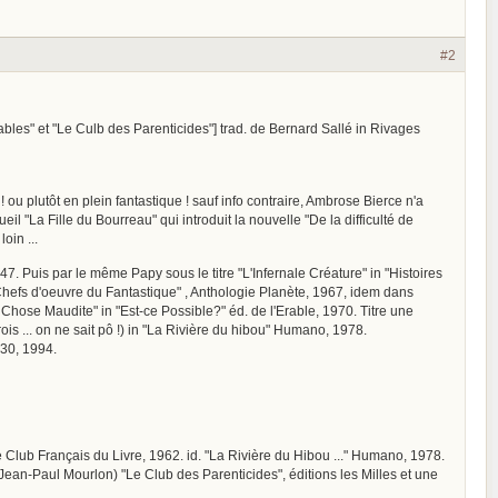
#2
ables" et "Le Culb des Parenticides"] trad. de Bernard Sallé in Rivages
ou plutôt en plein fantastique ! sauf info contraire, Ambrose Bierce n'a
eil "La Fille du Bourreau" qui introduit la nouvelle "De la difficulté de
oin ...
47. Puis par le même Papy sous le titre "L'Infernale Créature" in "Histoires
Chefs d'oeuvre du Fantastique" , Anthologie Planète, 1967, idem dans
hose Maudite" in "Est-ce Possible?" éd. de l'Erable, 1970. Titre une
is ... on ne sait pô !) in "La Rivière du hibou" Humano, 1978.
130, 1994.
e Club Français du Livre, 1962. id. "La Rivière du Hibou ..." Humano, 1978.
 Jean-Paul Mourlon) "Le Club des Parenticides", éditions les Milles et une