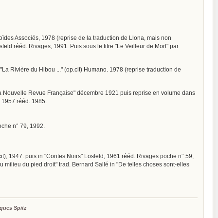
anoïdes Associés, 1978 (reprise de la traduction de Llona, mais non
osfeld rééd. Rivages, 1991. Puis sous le titre "Le Veilleur de Mort" par
 "La Rivière du Hibou ..." (op.cit) Humano. 1978 (reprise traduction de
in "La Nouvelle Revue Française" décembre 1921 puis reprise en volume dans
s" 1957 rééd. 1985.
poche n° 79, 1992.
p. cit), 1947. puis in "Contes Noirs" Losfeld, 1961 rééd. Rivages poche n° 59,
au milieu du pied droit" trad. Bernard Sallé in "De telles choses sont-elles
ques Spitz