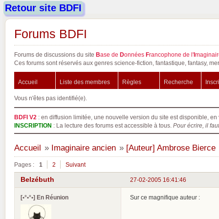
Retour site BDFI
Forums BDFI
Forums de discussions du site
B
ase de
D
onnées
F
rancophone de l'
I
maginair
Ces forums sont réservés aux genres science-fiction, fantastique, fantasy, mer
Accueil
Liste des membres
Règles
Recherche
Inscr
Vous n'êtes pas identifié(e).
BDFI V2
: en diffusion limitée, une nouvelle version du site est disponible, en 
INSCRIPTION
: La lecture des forums est accessible à tous.
Pour écrire, il fau
Accueil
»
Imaginaire ancien
»
[Auteur] Ambrose Bierce
Pages :
1
2
Suivant
Belzébuth
27-02-2005 16:41:46
[•°•°•] En Réunion
Sur ce magnifique auteur :