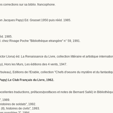
 corrections sur sa biblio. francophone.
on Jacques Papy) Ed. Grasset 1950 puis rééd. 1985.
ééd. 1985.
éd. chez Rivage Poche "Bibliothèque etrangère" n° 59, 1991.
Victor Llona) éd. La Renaissance du Livre, collection littéraire et artistique internati
py), Hors les Murs, Les éditions des 4 vents, 1947.
Arbuleau), Editions de l'Erable, collection "Chefs d'oeuvre du mystère et du fantastiq
Papy) Le Club Français du Livre, 1962.
cellentes traductions, préfaces/postfaces et notes de Bernard Sallé) in Bibliothèq
", 1989.
histoires de soldats", 1992.
(II), histoires de civils", 1993.
les possibles ?", 1994.