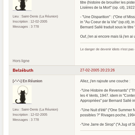
titre (histoire de brouiller les pi
Lisières de la Mort" (op. cit), 192
Lieu : Saint-Denis (La Réunion)
- "Une Disparition" : ("One of Missi
Inscription : 12-02-2005
in "Au Coeur de la Vie" (op.cit), in
Messages : 3 778
Bernard Sallé traduit sous le titr
Ouf, j'en ai encore mais là j'en a
Le danger de devenir idiots n'est pa
Hors ligne
Belzébuth
27-02-2005 20:23:26
[•°•°•] En Réunion
Allez, j'en rajoute une couche :
-"Une Histoire de Revenants" ("The
les 4 Vents, 1947. idem in "Conte
Appropriées" par Bernard Sallé in
Lieu : Saint-Denis (La Réunion)
-"Une Nuit d'été" ("One Summer Nigh
Inscription : 12-02-2005
possibles ?" Rivages poche, 199
Messages : 3 778
-"Une Jarre de Sirop" ("A Jug of S