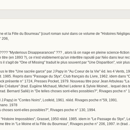
ine et la Fille du Bourreau" [court roman suivi dans ce volume de "Histoires Néglige
° 206,
???? "Mysterious Disappearances" ??? , alors là on nage en pleine science-fiction ! 
 titre (en 1893 ?), ce n'est visiblement qu'un intertitre rajouté par Néo dans leur recu
 il s'agit de "One of Missing" traduit le plus souvent par "Une Disparition", voir plus l
us le titre "Une sacrée garce" par J.Papy in "Au Coeur de la Vie" éd. les 4 Vents, 19
d. 1985. Repris dans "Passage du Styx", Club français du Livre, 1962. idem dans "
ck présente n° 1724, Presses Pocket, 1979. Nouveau titre pour Jean Arbuleau "La C
ée Créature" (trad. Eugène Michaud, Michel Lederer & Sylvie Moinet... lequel des tro
trad. Bernard Sallé) in "De telles choses sont-elles possibles?", Rivages poche n° 
d J.Papy) in "Contes Noirs", Losfeld, 1961. rééd. Rivages poche n°59, 1991.
Humano. 1978
les choses sont-elles possibles?", Rivages poche n° 130, 1994.
in "Histoire Impossibles", Grasset, 1950 rééd. 1985. idem in "Le Passage du Styx", L
e titre in "Le Moine et la Fille du Bourreau", Rivages poche n° 206, 1997. in (trad.