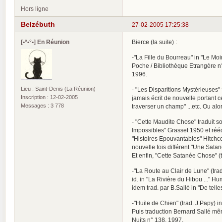
Hors ligne
Belzébuth
27-02-2005 17:25:38
[•°•°•] En Réunion
Bierce (la suite) :
-"La Fille du Bourreau" in "Le Mo
Poche / Bibliothèque Etrangère n
1996.
Lieu : Saint-Denis (La Réunion)
- "Les Disparitions Mystèrieuses" 
Inscription : 12-02-2005
jamais écrit de nouvelle portant ce
Messages : 3 778
traverser un champ" ...etc. Ou alors
- "Cette Maudite Chose" traduit so
Impossibles" Grasset 1950 et réé
"Histoires Epouvantables" Hitchco
nouvelle fois différent "Une Satan
Et enfin, "Cette Satanée Chose" (
-"La Route au Clair de Lune" (tra
id. in "La Rivière du Hibou ..." 
idem trad. par B.Sallé in "De tel
-"Huile de Chien" (trad. J.Papy) 
Puis traduction Bernard Sallé mêm
Nuits n° 138, 1997.