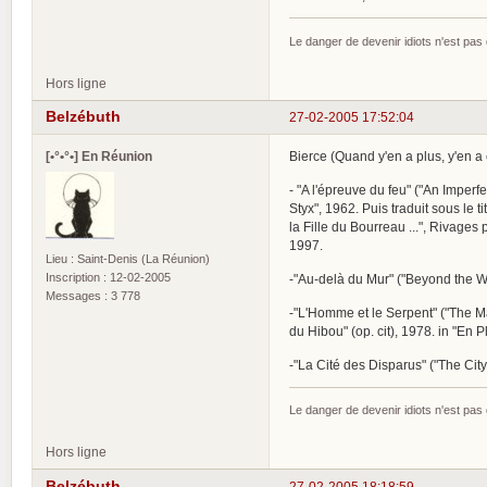
Le danger de devenir idiots n'est pa
Hors ligne
Belzébuth
27-02-2005 17:52:04
[•°•°•] En Réunion
Bierce (Quand y'en a plus, y'en a e
- "A l'épreuve du feu" ("An Imperf
Styx", 1962. Puis traduit sous le
la Fille du Bourreau ...", Rivages
1997.
Lieu : Saint-Denis (La Réunion)
Inscription : 12-02-2005
-"Au-delà du Mur" ("Beyond the Wa
Messages : 3 778
-"L'Homme et le Serpent" ("The Man
du Hibou" (op. cit), 1978. in "En Pl
-"La Cité des Disparus" ("The City
Le danger de devenir idiots n'est pa
Hors ligne
Belzébuth
27-02-2005 18:18:59