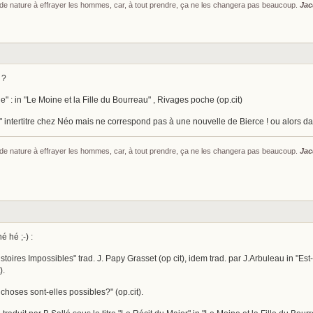
s de nature à effrayer les hommes, car, à tout prendre, ça ne les changera pas beaucoup.
Jac
 ?
" : in "Le Moine et la Fille du Bourreau" , Rivages poche (op.cit)
intertitre chez Néo mais ne correspond pas à une nouvelle de Bierce ! ou alors da
s de nature à effrayer les hommes, car, à tout prendre, ça ne les changera pas beaucoup.
Jac
é hé ;-) :
stoires Impossibles" trad. J. Papy Grasset (op cit), idem trad. par J.Arbuleau in "Est-
).
 choses sont-elles possibles?" (op.cit).