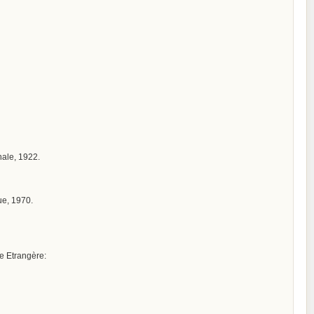
onale, 1922.
ue, 1970.
ue Etrangère: