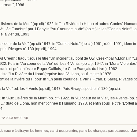
Bourreau", 1996.
Aux lisières de la Mort" (op.cit) 1922, in "La Rivière du Hibou et autres Contes" Hum
 "Veillée Funèbre" par J.Papy in "Au Coeur de la Vie" (op.cit) in les "Contes Noirs" L
 la vie" (II), 1993.
u coeur de la Vie" (op.cit) 1947, in "Contes Noirs" (op.cit) 1961, rééd. 1991, idem in
 puis Rivages n° 130 (op.cit), 1994.
Owl Creek" ; traduit sous le titre "Un incident au pont de Owl Creek" par V.Llona 
 1922. Puis in "Au coeur de la Vie" éd. Les 4 Vents. (op cit), 1947. in "Morts Violente
éunis et présentés par Roger Caillois, Le Club Français du Livre), 1962.
 titre "La Rivière du Hibou"(reprise trad. V.Llona, sauf le titre !) 1978.
pont de la rivière du Hibou" in "En plein coeur de la Vie" (I) (trad. B.Sallé), Rivages 
e la Vie" éd. les 4 Vents (op.cit), 1947. Puis Rivages poche n° 130 (op.cit).
t"; in "Aux Lisières de la Mort" (op. cit) 1922. in "Au coeur de la Vie", les 4 vents (o
..." (trad de Llona, non mentionnée !) Humano. 1978. et enfin sous le titre "L'orteil 
4.
2-12-2005 00:02:13)
s de nature à effrayer les hommes, car, à tout prendre, ça ne les changera pas beaucoup.
Jac