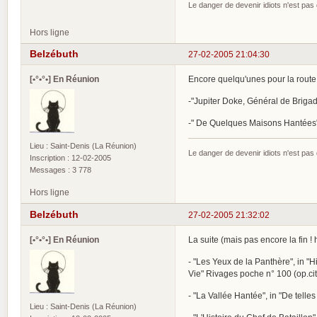
Le danger de devenir idiots n'est pa
Hors ligne
Belzébuth
27-02-2005 21:04:30
[•°•°•] En Réunion
Encore quelqu'unes pour la route
-"Jupiter Doke, Général de Brigade
-" De Quelques Maisons Hantées" 
Lieu : Saint-Denis (La Réunion)
Le danger de devenir idiots n'est pa
Inscription : 12-02-2005
Messages : 3 778
Hors ligne
Belzébuth
27-02-2005 21:32:02
[•°•°•] En Réunion
La suite (mais pas encore la fin ! h
- "Les Yeux de la Panthère", in "Hi
Vie" Rivages poche n° 100 (op.cit
- "La Vallée Hantée", in "De telles
Lieu : Saint-Denis (La Réunion)