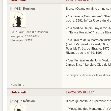
[•°•°•] En Réunion
Bierce (Quand on aime on ne comp
- "La Fenêtre Condamnée" ("The Bo
poche, 1991. in "La Rivère du Hib
- "La Mort de Halpin Frayser" ("Th
Lieu : Saint-Denis (La Réunion)
in "Est-ce Possible?" , éd. de l'E
Inscription : 12-02-2005
- "La Rivière de la Mort" (en fait t
Messages : 3 778
(trad. J.Papy) éd. Grasset, 1957, 
Possible?", éd. de l'Erable, 1970.
Rivages poche n° 79, 1992.
- "Les Funérailles de John Mortons
James Ensor) Le Livre Club du Lib
Le danger de devenir idiots n'est pa
Hors ligne
Belzébuth
27-02-2005 18:38:24
[•°•°•] En Réunion
Bierce (je continue ;-) persiste et s
- "Messaline des Montagnes" : ("A 