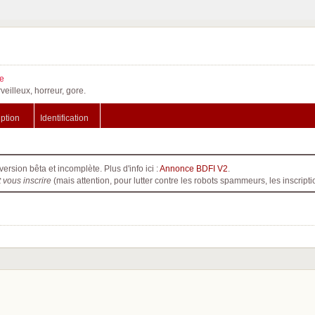
e
veilleux, horreur, gore.
iption
Identification
version bêta et incomplète. Plus d'info ici :
Annonce BDFI V2
.
t vous inscrire
(mais attention, pour lutter contre les robots spammeurs, les inscri