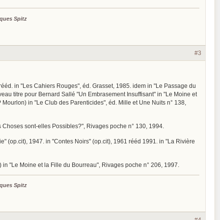
ques Spitz
#3
uis rééd. in "Les Cahiers Rouges", éd. Grasset, 1985. idem in "Le Passage du
uveau titre pour Bernard Sallé "Un Embrasement Insuffisant" in "Le Moine et
-P Mourlon) in "Le Club des Parenticides", éd. Mille et Une Nuits n° 138,
les Choses sont-elles Possibles?", Rivages poche n° 130, 1994.
" (op.cit), 1947. in "Contes Noirs" (op.cit), 1961 rééd 1991. in "La Rivière
é) in "Le Moine et la Fille du Bourreau", Rivages poche n° 206, 1997.
ques Spitz
#4