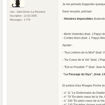
Je me permets d'apporter quelques
Dans recueils, préciser:
Lieu : Saint-Denis (La Réunion)
Inscription : 12-02-2005
-
Histoires Impossibles
(traducti
Messages : 3 778
- Morts Violentes (trad. J.Papy) r
- Contes Noirs (trad. J. Papy) ré
Ajouter :
- "Aux Lisières de la Mort" (trad. 
- "Au Coeur de la Vie" (trad. J.Pa
- "Est-ce Possible ?" (trad. Jean 
-
"Le Passage du Styx", (trad. J.
Et surtout chez Rivages Poche (ex
- n° 11 "Le Dictionnaire du Diable
- n° 79 "En plein coeur de la Vie, 
- n° 100 "En plein coeur de la Vie, 
- n° 130 "De telles choses sont-el