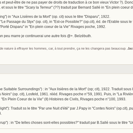
stes et peut-être de ne pas payer de droits de traduction à ce bon vieux Victor ?). Don
2. et sous le titre "Scary la Terreur" (??) traduit par Bernard Sallé in "En plein coeur 
ng") in "Aux Lisières de la Mort" (op. cit) sous le titre "Disparu", 1922.
 "Le Passage du Styx" (op. cit), in "Est-ce Possible?" (op.cit), éd. de l'Erable sous le t
e "Porté Disparu" in "En plein coeur de la Vie" Rivages poche, 1992.
i un peu marre je continuerai une autre fois @+. Belzébuth.
s de nature à effrayer les hommes, car, à tout prendre, ça ne les changera pas beaucoup.
Jac
 Suitable Surroundings") : in "Aux lisières de la Mort" (op; cit), 1922. Traduit sous
s Noirs" (op. cit), Losfeld, 1961. rééd. Rivages poche n°59, 1991. Puis, in "La Riv
 "En Plein Coeur de la Vie" (II) Histoires de Civils, Rivages poche n°100, 1993.
t"): Traduit ss le titre "Par une Nuit d'été" par J.Papy in "Contes Noirs" (op.cit), pu
4.
irup") : in "De telles choses sont-elles possibles?" traduit par B.Sallé sous le titr