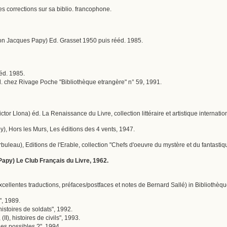
 corrections sur sa biblio. francophone.
on Jacques Papy) Ed. Grasset 1950 puis rééd. 1985.
ééd. 1985.
éd. chez Rivage Poche "Bibliothèque etrangère" n° 59, 1991.
Victor Llona) éd. La Renaissance du Livre, collection littéraire et artistique internati
py), Hors les Murs, Les éditions des 4 vents, 1947.
Arbuleau), Editions de l'Erable, collection "Chefs d'oeuvre du mystère et du fantastiq
Papy) Le Club Français du Livre, 1962.
cellentes traductions, préfaces/postfaces et notes de Bernard Sallé) in Bibliothèq
", 1989.
histoires de soldats", 1992.
(II), histoires de civils", 1993.
les possibles ?", 1994.