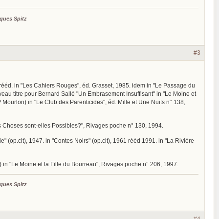
ques Spitz
#3
uis rééd. in "Les Cahiers Rouges", éd. Grasset, 1985. idem in "Le Passage du
uveau titre pour Bernard Sallé "Un Embrasement Insuffisant" in "Le Moine et
-P Mourlon) in "Le Club des Parenticides", éd. Mille et Une Nuits n° 138,
les Choses sont-elles Possibles?", Rivages poche n° 130, 1994.
" (op.cit), 1947. in "Contes Noirs" (op.cit), 1961 rééd 1991. in "La Rivière
é) in "Le Moine et la Fille du Bourreau", Rivages poche n° 206, 1997.
ques Spitz
#4