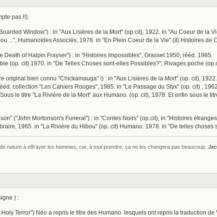
te pas !!):
arded Window") : in "Aux Lisières de la Mort" (op.cit), 1922. in "Au Coeur de la Vie
ou ...", Humanoïdes Associés, 1978. in "En Plein Coeur de la Vie" (II) Histoires de 
e Death of Halpin Frayser") : in "Histoires Impossibles", Grasset 1950, rééd. 1985.
rable (op. cit) 1970. in "De Telles Choses sont-elles Possibles?", Rivages poche (op.c
itre original bien connu "Chickamauga" !) : in "Aux Lisières de la Mort" (op. cit), 1922
rééd. collection "Les Cahiers Rouges", 1985. in "Le Passage du Styx" (op. cit) , 1962.
 Sous le titre "La Rivière de la Mort" aux Humano. (op. cit), 1978. Et enfin sous le ti
on" ("John Mortonson's Funeral") : in "Contes Noirs" (op.cit), in "Histoires étranges 
raire, 1965. in "La Rivière du Hibou" (op. cit) Humano. 1978. in "De telles choses 
s de nature à effrayer les hommes, car, à tout prendre, ça ne les changera pas beaucoup.
Jac
igne ) :
Holy Terror") Néo a repris le titre des Humano. lesquels ont repris la traduction de V