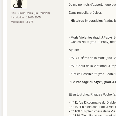
Je me permets d'apporter quelques
Dans recueils, préciser:
Lieu : Saint-Denis (La Réunion)
Inscription : 12-02-2005
-
Histoires Impossibles
(traducti
Messages : 3 778
- Morts Violentes (trad. J.Papy) r
- Contes Noirs (trad. J. Papy) ré
Ajouter :
- "Aux Lisières de la Mort" (trad. 
- "Au Coeur de la Vie" (trad. J.Pa
- "Est-ce Possible ?" (trad. Jean 
-
"Le Passage du Styx", (trad. J.
Et surtout chez Rivages Poche (ex
- n° 11 "Le Dictionnaire du Diable
- n° 79 "En plein coeur de la Vie, 
- n° 100 "En plein coeur de la Vie, 
- n° 130 "De telles choses sont-el