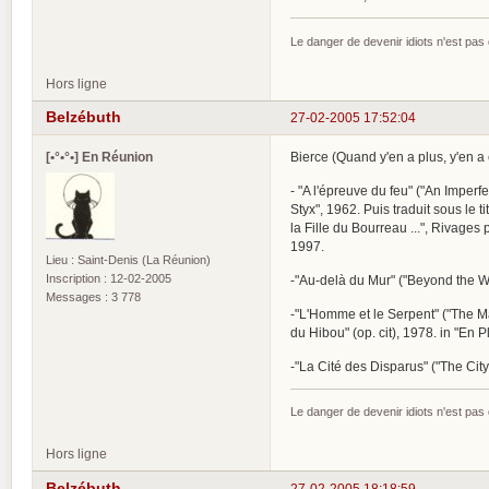
Le danger de devenir idiots n'est pa
Hors ligne
Belzébuth
27-02-2005 17:52:04
[•°•°•] En Réunion
Bierce (Quand y'en a plus, y'en a e
- "A l'épreuve du feu" ("An Imperf
Styx", 1962. Puis traduit sous le
la Fille du Bourreau ...", Rivages
1997.
Lieu : Saint-Denis (La Réunion)
Inscription : 12-02-2005
-"Au-delà du Mur" ("Beyond the Wa
Messages : 3 778
-"L'Homme et le Serpent" ("The Man
du Hibou" (op. cit), 1978. in "En Pl
-"La Cité des Disparus" ("The City
Le danger de devenir idiots n'est pa
Hors ligne
Belzébuth
27-02-2005 18:18:59