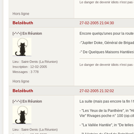
Le danger de devenir idiots n'est pa
Hors ligne
Belzébuth
27-02-2005 21:04:30
[•°•°•] En Réunion
Encore quelqu'unes pour la route
-"Jupiter Doke, Général de Brigade
-" De Quelques Maisons Hantées" 
Lieu : Saint-Denis (La Réunion)
Le danger de devenir idiots n'est pa
Inscription : 12-02-2005
Messages : 3 778
Hors ligne
Belzébuth
27-02-2005 21:32:02
[•°•°•] En Réunion
La suite (mais pas encore la fin ! h
- "Les Yeux de la Panthère", in "Hi
Vie" Rivages poche n° 100 (op.cit
- "La Vallée Hantée", in "De telles
Lieu : Saint-Denis (La Réunion)