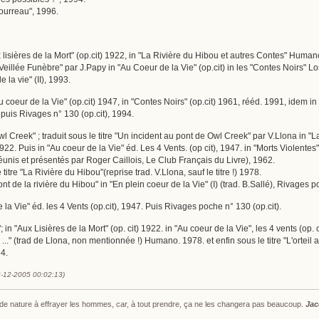
Bourreau", 1996.
Aux lisières de la Mort" (op.cit) 1922, in "La Rivière du Hibou et autres Contes" Hum
 "Veillée Funèbre" par J.Papy in "Au Coeur de la Vie" (op.cit) in les "Contes Noirs" L
 la vie" (II), 1993.
u coeur de la Vie" (op.cit) 1947, in "Contes Noirs" (op.cit) 1961, rééd. 1991, idem in
 puis Rivages n° 130 (op.cit), 1994.
Owl Creek" ; traduit sous le titre "Un incident au pont de Owl Creek" par V.Llona 
 1922. Puis in "Au coeur de la Vie" éd. Les 4 Vents. (op cit), 1947. in "Morts Violente
éunis et présentés par Roger Caillois, Le Club Français du Livre), 1962.
 titre "La Rivière du Hibou"(reprise trad. V.Llona, sauf le titre !) 1978.
pont de la rivière du Hibou" in "En plein coeur de la Vie" (I) (trad. B.Sallé), Rivages 
e la Vie" éd. les 4 Vents (op.cit), 1947. Puis Rivages poche n° 130 (op.cit).
t"; in "Aux Lisières de la Mort" (op. cit) 1922. in "Au coeur de la Vie", les 4 vents (o
..." (trad de Llona, non mentionnée !) Humano. 1978. et enfin sous le titre "L'orteil 
4.
2-12-2005 00:02:13)
s de nature à effrayer les hommes, car, à tout prendre, ça ne les changera pas beaucoup.
Jac