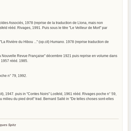
anoïdes Associés, 1978 (reprise de la traduction de Llona, mais non
osfeld rééd. Rivages, 1991. Puis sous le titre "Le Veilleur de Mort" par
 "La Rivière du Hibou ..." (op.cit) Humano. 1978 (reprise traduction de
in "La Nouvelle Revue Française" décembre 1921 puis reprise en volume dans
s" 1957 rééd. 1985.
poche n° 79, 1992.
p. cit), 1947. puis in "Contes Noirs" Losfeld, 1961 rééd. Rivages poche n° 59,
au milieu du pied droit" trad. Bernard Sallé in "De telles choses sont-elles
ques Spitz