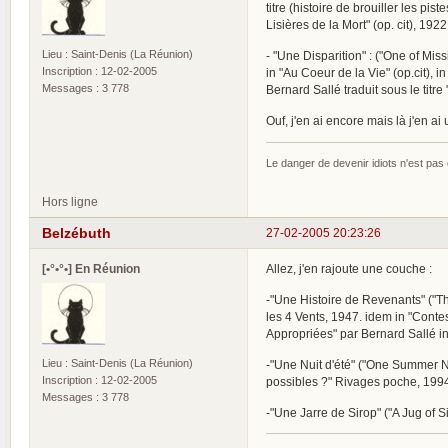
titre (histoire de brouiller les pi
Lisières de la Mort" (op. cit), 192
Lieu : Saint-Denis (La Réunion)
- "Une Disparition" : ("One of Missi
Inscription : 12-02-2005
in "Au Coeur de la Vie" (op.cit), in
Messages : 3 778
Bernard Sallé traduit sous le titr
Ouf, j'en ai encore mais là j'en a
Le danger de devenir idiots n'est pa
Hors ligne
Belzébuth
27-02-2005 20:23:26
[•°•°•] En Réunion
Allez, j'en rajoute une couche :
-"Une Histoire de Revenants" ("The
les 4 Vents, 1947. idem in "Conte
Appropriées" par Bernard Sallé in
Lieu : Saint-Denis (La Réunion)
-"Une Nuit d'été" ("One Summer Nigh
Inscription : 12-02-2005
possibles ?" Rivages poche, 199
Messages : 3 778
-"Une Jarre de Sirop" ("A Jug of S