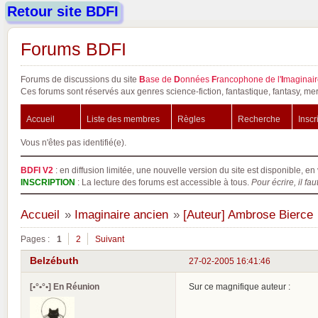
Retour site BDFI
Forums BDFI
Forums de discussions du site
B
ase de
D
onnées
F
rancophone de l'
I
maginair
Ces forums sont réservés aux genres science-fiction, fantastique, fantasy, mer
Accueil
Liste des membres
Règles
Recherche
Inscr
Vous n'êtes pas identifié(e).
BDFI V2
: en diffusion limitée, une nouvelle version du site est disponible, en 
INSCRIPTION
: La lecture des forums est accessible à tous.
Pour écrire, il fau
Accueil
»
Imaginaire ancien
»
[Auteur] Ambrose Bierce
Pages :
1
2
Suivant
Belzébuth
27-02-2005 16:41:46
[•°•°•] En Réunion
Sur ce magnifique auteur :