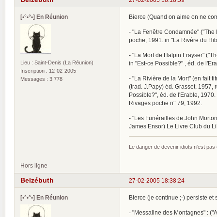
[•°•°•] En Réunion
Bierce (Quand on aime on ne comp
- "La Fenêtre Condamnée" ("The Bo
poche, 1991. in "La Rivère du Hib
- "La Mort de Halpin Frayser" ("Th
Lieu : Saint-Denis (La Réunion)
in "Est-ce Possible?" , éd. de l'E
Inscription : 12-02-2005
- "La Rivière de la Mort" (en fait t
Messages : 3 778
(trad. J.Papy) éd. Grasset, 1957, 
Possible?", éd. de l'Erable, 1970.
Rivages poche n° 79, 1992.
- "Les Funérailles de John Mortons
James Ensor) Le Livre Club du Lib
Le danger de devenir idiots n'est pa
Hors ligne
Belzébuth
27-02-2005 18:38:24
[•°•°•] En Réunion
Bierce (je continue ;-) persiste et s
- "Messaline des Montagnes" : ("A 