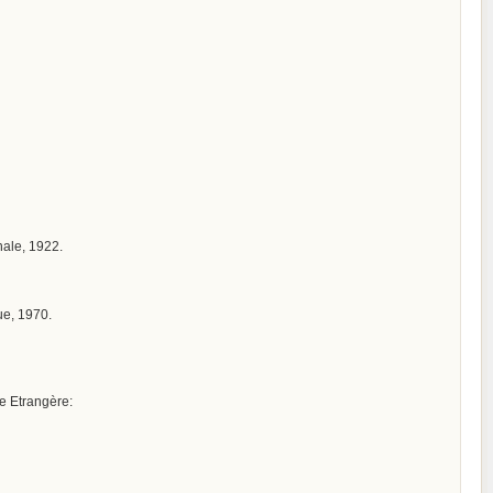
onale, 1922.
ue, 1970.
ue Etrangère: