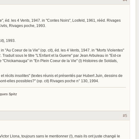
", éd. les 4 Vents, 1947. in "Contes Noirs", Losfeld, 1961, rééd. Rivages
Civils, Rivages poche, 1993.
it), 1993.
. in "Au Coeur de la Vie" (op. cit), éd. les 4 Vents, 1947. in "Morts Violentes"
 Traduit sous le titre "L'Enfant et la Guerre" par Jean Arbuleau in "Est-ce
tre "Chickamauga" in "En Plein Coeur de la Vie" (I) Histoires de Soldats,
et récits insolites" (textes réunis et présentés par Hubert Juin, dessins de
sont-elles possibles?" (op. cit) Rivages poche n° 130, 1994.
ques Spitz
#5
ictor Llona, toujours sans le mentionner (!), mais ils ont juste changé le