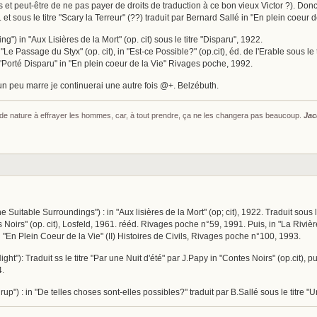
stes et peut-être de ne pas payer de droits de traduction à ce bon vieux Victor ?). Don
2. et sous le titre "Scary la Terreur" (??) traduit par Bernard Sallé in "En plein coeur 
ng") in "Aux Lisières de la Mort" (op. cit) sous le titre "Disparu", 1922.
 "Le Passage du Styx" (op. cit), in "Est-ce Possible?" (op.cit), éd. de l'Erable sous le t
e "Porté Disparu" in "En plein coeur de la Vie" Rivages poche, 1992.
i un peu marre je continuerai une autre fois @+. Belzébuth.
s de nature à effrayer les hommes, car, à tout prendre, ça ne les changera pas beaucoup.
Jac
 Suitable Surroundings") : in "Aux lisières de la Mort" (op; cit), 1922. Traduit sous
s Noirs" (op. cit), Losfeld, 1961. rééd. Rivages poche n°59, 1991. Puis, in "La Riv
 "En Plein Coeur de la Vie" (II) Histoires de Civils, Rivages poche n°100, 1993.
t"): Traduit ss le titre "Par une Nuit d'été" par J.Papy in "Contes Noirs" (op.cit), pu
4.
irup") : in "De telles choses sont-elles possibles?" traduit par B.Sallé sous le titr