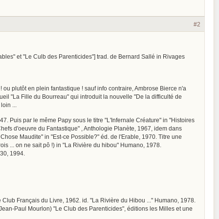
#2
ables" et "Le Culb des Parenticides"] trad. de Bernard Sallé in Rivages
ou plutôt en plein fantastique ! sauf info contraire, Ambrose Bierce n'a
eil "La Fille du Bourreau" qui introduit la nouvelle "De la difficulté de
oin ...
47. Puis par le même Papy sous le titre "L'Infernale Créature" in "Histoires
Chefs d'oeuvre du Fantastique" , Anthologie Planète, 1967, idem dans
hose Maudite" in "Est-ce Possible?" éd. de l'Erable, 1970. Titre une
is ... on ne sait pô !) in "La Rivière du hibou" Humano, 1978.
130, 1994.
e Club Français du Livre, 1962. id. "La Rivière du Hibou ..." Humano, 1978.
 Jean-Paul Mourlon) "Le Club des Parenticides", éditions les Milles et une