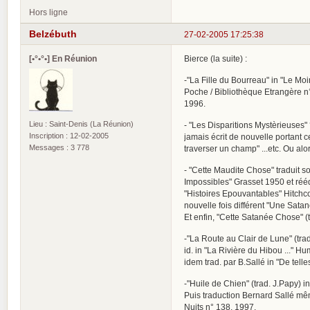
Hors ligne
Belzébuth
27-02-2005 17:25:38
[•°•°•] En Réunion
Bierce (la suite) :
-"La Fille du Bourreau" in "Le Mo
Poche / Bibliothèque Etrangère n
1996.
Lieu : Saint-Denis (La Réunion)
- "Les Disparitions Mystèrieuses" 
Inscription : 12-02-2005
jamais écrit de nouvelle portant ce
Messages : 3 778
traverser un champ" ...etc. Ou alors
- "Cette Maudite Chose" traduit so
Impossibles" Grasset 1950 et réé
"Histoires Epouvantables" Hitchco
nouvelle fois différent "Une Satan
Et enfin, "Cette Satanée Chose" (
-"La Route au Clair de Lune" (tra
id. in "La Rivière du Hibou ..." 
idem trad. par B.Sallé in "De tel
-"Huile de Chien" (trad. J.Papy) 
Puis traduction Bernard Sallé mêm
Nuits n° 138, 1997.