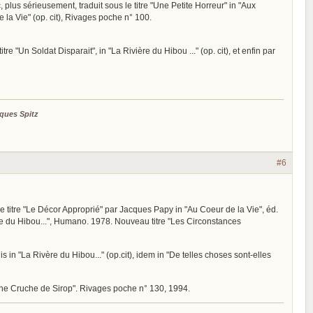
c, plus sérieusement, traduit sous le titre "Une Petite Horreur" in "Aux
de la Vie" (op. cit), Rivages poche n° 100.
itre "Un Soldat Disparait", in "La Rivière du Hibou ..." (op. cit), et enfin par
ques Spitz
#6
 le titre "Le Décor Approprié" par Jacques Papy in "Au Coeur de la Vie", éd.
ière du Hibou...", Humano. 1978. Nouveau titre "Les Circonstances
is in "La Rivère du Hibou..." (op.cit), idem in "De telles choses sont-elles
e "Une Cruche de Sirop". Rivages poche n° 130, 1994.