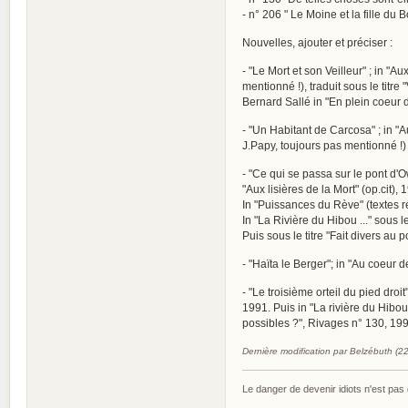
- n° 206 " Le Moine et la fille du 
Nouvelles, ajouter et préciser :
- "Le Mort et son Veilleur" ; in "
mentionné !), traduit sous le titre
Bernard Sallé in "En plein coeur de
- "Un Habitant de Carcosa" ; in "A
J.Papy, toujours pas mentionné !)
- "Ce qui se passa sur le pont d'
"Aux lisières de la Mort" (op.cit),
In "Puissances du Rève" (textes r
In "La Rivière du Hibou ..." sous le
Puis sous le titre "Fait divers au 
- "Haïta le Berger"; in "Au coeur d
- "Le troisième orteil du pied droi
1991. Puis in "La rivière du Hibou 
possibles ?", Rivages n° 130, 199
Dernière modification par Belzébuth (2
Le danger de devenir idiots n'est pa