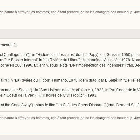
s de nature à effrayer les hommes, car, à tout prendre, ça ne les changera pas beaucoup.
Jac
ncore !!) :
ect Conflagration") : in "Histoires Impossibles" (trad. J.Papy), éd. Grasset, 1950 p
 titre "Le Brasier Infernal" in "La Rivière du Hibou", Humanoïdes Associés, 1978. No
 poche N) 206, 1996. Et, enfin, sous le tite "De l'Imperfection des Incendies" (trad. J
ll") : in "La Rivière du Hibou", Humano. 1978. idem (trad. par B.Sallé) in "De Tel
 and the Snake") : in "Aux Lisières de la Mort" (op.cit), 1922. in "Au Coeur de la Vie
ein Coeur de la Vie" (II), Histoires de Civils (op. cit), 1993.
 of the Gone Away") : sous le titre "La Cité des Chers Disparus" (trad. Bernard Sall
s de nature à effrayer les hommes, car, à tout prendre, ça ne les changera pas beaucoup.
Jac