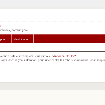
e
veilleux, horreur, gore.
iption
Identification
version bêta et incomplète. Plus d'info ici :
Annonce BDFI V2
.
t vous inscrire
(mais attention, pour lutter contre les robots spammeurs, les inscri