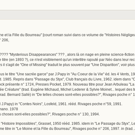
ine et la Fille du Bourreau" [court roman suivi dans ce volume de "Histoires Néglige
° 206,
???? "Mysterious Disappearances" ??? , alors là on nage en pleine science-fiction ! 
 titre (en 1893 ?), ce n'est visiblement qu'un intertitre rajouté par Néo dans leur recu
 il s'agit de "One of Missing" traduit le plus souvent par "Une Disparition", voir plus l
us le titre "Une sacrée garce" par J.Papy in "Au Coeur de la Vie" éd. les 4 Vents, 19
d. 1985. Repris dans "Passage du Styx", Club français du Livre, 1962. idem dans "
ck présente n° 1724, Presses Pocket, 1979. Nouveau titre pour Jean Arbuleau "La C
ée Créature" (trad. Eugène Michaud, Michel Lederer & Sylvie Moinet... lequel des tro
trad. Bernard Sallé) in "De telles choses sont-elles possibles?", Rivages poche n° 
d J.Papy) in "Contes Noirs", Losfeld, 1961. rééd. Rivages poche n°59, 1991.
Humano. 1978
les choses sont-elles possibles?", Rivages poche n° 130, 1994.
in "Histoire Impossibles", Grasset, 1950 rééd. 1985. idem in "Le Passage du Styx", L
e titre in "Le Moine et la Fille du Bourreau", Rivages poche n° 206, 1997. in (trad.