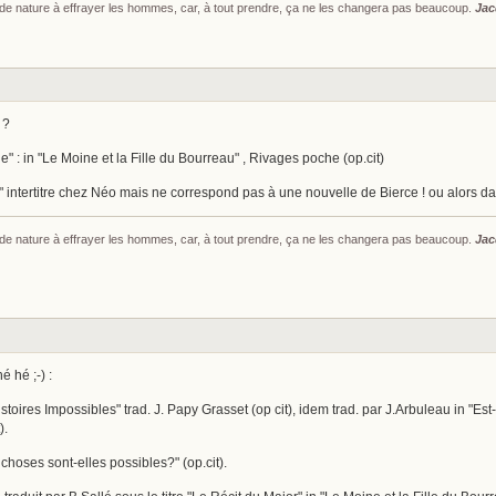
s de nature à effrayer les hommes, car, à tout prendre, ça ne les changera pas beaucoup.
Jac
 ?
" : in "Le Moine et la Fille du Bourreau" , Rivages poche (op.cit)
intertitre chez Néo mais ne correspond pas à une nouvelle de Bierce ! ou alors da
s de nature à effrayer les hommes, car, à tout prendre, ça ne les changera pas beaucoup.
Jac
é hé ;-) :
stoires Impossibles" trad. J. Papy Grasset (op cit), idem trad. par J.Arbuleau in "Est-
).
 choses sont-elles possibles?" (op.cit).