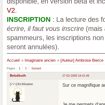
disponible, en version bêta et inc
V2
.
INSCRIPTION
: La lecture des 
écrire, il faut vous inscrire
(mais a
spammeurs, les inscriptions non
seront annulées).
Accueil
»
Imaginaire ancien
»
[Auteur] Ambrose Bierce
Pages :
1
2
Suivant
Belzébuth
27-02-2005 16:41:46
[•°•°•] En Réunion
Sur ce magnifique au
Je me permets d'appo