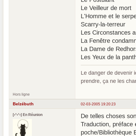
Le Veilleur de mort
L'Homme et le serp
Scarry-la-terreur
Les Circonstances a
La Fenêtre condam
La Dame de Redhor
Les Yeux de la pant
Le danger de devenir id
prendre, ça ne les ch
Hors ligne
Belzébuth
02-03-2005 19:20:23
[•°•°•] En Réunion
De telles choses son
Traduction, préface 
poche/Bibliothèque 