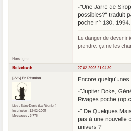
-"Une Jarre de Sirop"
possibles?" traduit 
poche n° 130, 1994.
Le danger de devenir id
prendre, ça ne les ch
Hors ligne
Belzébuth
27-02-2005 21:04:30
[•°•°•] En Réunion
Encore quelqu'unes 
-"Jupiter Doke, Génér
Rivages poche (op.ci
Lieu : Saint-Denis (La Réunion)
-" De Quelques Mais
Inscription : 12-02-2005
Messages : 3 778
pas à une nouvelle d
univers ?