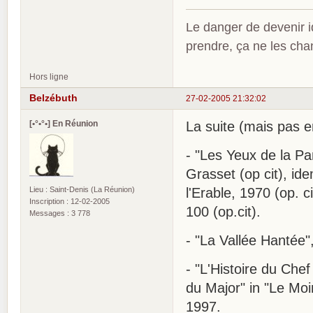
Le danger de devenir id
prendre, ça ne les ch
Hors ligne
Belzébuth
27-02-2005 21:32:02
[•°•°•] En Réunion
La suite (mais pas en
- "Les Yeux de la Pa
Grasset (op cit), id
Lieu : Saint-Denis (La Réunion)
l'Erable, 1970 (op. c
Inscription : 12-02-2005
100 (op.cit).
Messages : 3 778
- "La Vallée Hantée",
- "L'Histoire du Chef 
du Major" in "Le Moi
1997.