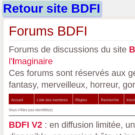
Retour site BDFI
Forums BDFI
Forums de discussions du site
l'
I
maginaire
Ces forums sont réservés aux gen
fantasy, merveilleux, horreur, go
Accueil
Liste des membres
Règles
Recherche
Inscr
Vous n'êtes pas identifié(e).
BDFI V2
: en diffusion limitée, u