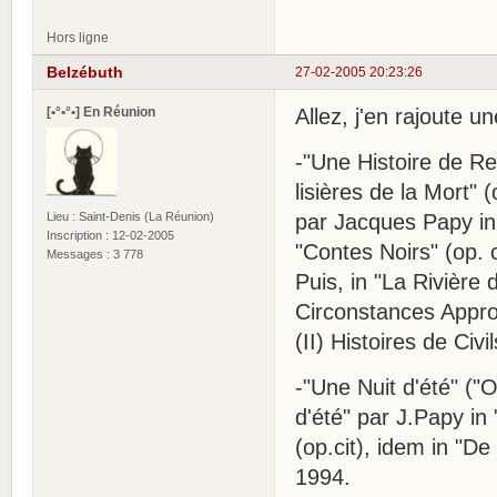
Hors ligne
Belzébuth
27-02-2005 20:23:26
[•°•°•] En Réunion
Allez, j'en rajoute u
-"Une Histoire de Re
lisières de la Mort" 
Lieu : Saint-Denis (La Réunion)
par Jacques Papy in 
Inscription : 12-02-2005
"Contes Noirs" (op. 
Messages : 3 778
Puis, in "La Rivière
Circonstances Approp
(II) Histoires de Ci
-"Une Nuit d'été" ("
d'été" par J.Papy in 
(op.cit), idem in "D
1994.