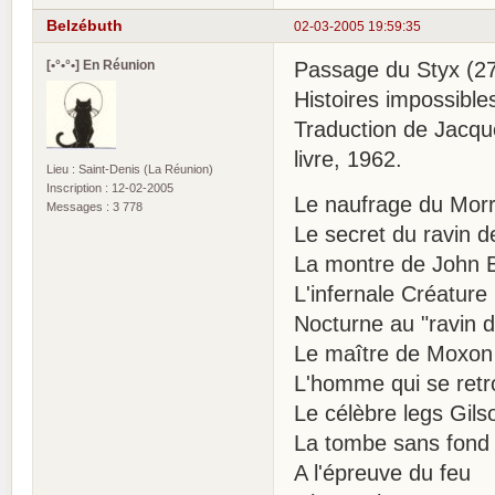
Belzébuth
02-03-2005 19:59:35
[•°•°•] En Réunion
Passage du Styx (27
Histoires impossible
Traduction de Jacque
livre, 1962.
Lieu : Saint-Denis (La Réunion)
Inscription : 12-02-2005
Le naufrage du Mor
Messages : 3 778
Le secret du ravin 
La montre de John B
L'infernale Créature
Nocturne au "ravin d
Le maître de Moxon
L'homme qui se ret
Le célèbre legs Gils
La tombe sans fond
A l'épreuve du feu