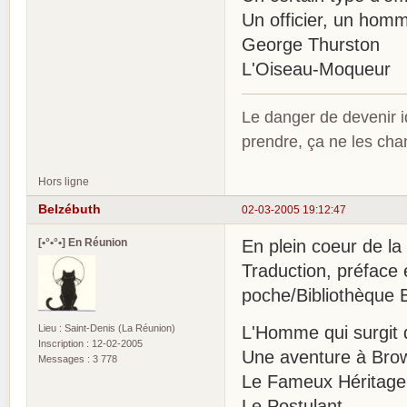
Un officier, un hom
George Thurston
L'Oiseau-Moqueur
Le danger de devenir id
prendre, ça ne les ch
Hors ligne
Belzébuth
02-03-2005 19:12:47
[•°•°•] En Réunion
En plein coeur de la v
Traduction, préface 
poche/Bibliothèque 
Lieu : Saint-Denis (La Réunion)
L'Homme qui surgit 
Inscription : 12-02-2005
Une aventure à Brow
Messages : 3 778
Le Fameux Héritage
Le Postulant