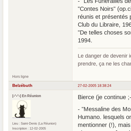
- "Les Funérailles d
"Contes Noirs" (op.cit
réunis et présentés
Club du Libraire, 19
"De telles choses so
1994.
Le danger de devenir id
prendre, ça ne les ch
Hors ligne
Belzébuth
27-02-2005 18:38:24
[•°•°•] En Réunion
Bierce (je continue ;-
- "Messaline des Mon
Humano. lesquels ont
Lieu : Saint-Denis (La Réunion)
mentionner (!), mais i
Inscription : 12-02-2005