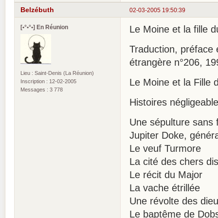
Belzébuth
02-03-2005 19:50:39
[•°•°•] En Réunion
Le Moine et la fille 
Traduction, préface 
étrangère n°206, 19
Lieu : Saint-Denis (La Réunion)
Le Moine et la Fille
Inscription : 12-02-2005
Messages : 3 778
Histoires négligeable
Une sépulture sans 
Jupiter Doke, généra
Le veuf Turmore
La cité des chers di
Le récit du Major
La vache étrillée
Une révolte des die
Le baptême de Dob