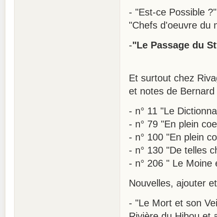
- "Est-ce Possible ?"
"Chefs d'oeuvre du m
-
"Le Passage du Sty
Et surtout chez Riva
et notes de Bernard 
- n° 11 "Le Dictionna
- n° 79 "En plein coe
- n° 100 "En plein coe
- n° 130 "De telles 
- n° 206 " Le Moine e
Nouvelles, ajouter et
- "Le Mort et son Veil
Rivière du Hibou et