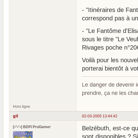
- "Itinéraires de Fa
correspond pas à un 
- "Le Fantôme d'Elis
sous le titre "Le Veu
Rivages poche n°20
Voilà pour les nouvell
porterai bientôt à v
Le danger de devenir id
prendre, ça ne les ch
Hors ligne
gil
02-03-2005 13:44:42
[•°•°•] BDFI ProGamer
Belzébuth, est-ce q
sont disponibles ? Si