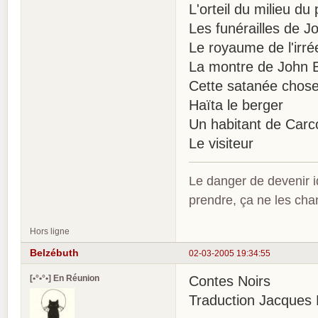
L'orteil du milieu du 
Les funérailles de 
Le royaume de l'irré
La montre de John B
Cette satanée chos
Haïta le berger
Un habitant de Carc
Le visiteur
Le danger de devenir id
prendre, ça ne les ch
Hors ligne
Belzébuth
02-03-2005 19:34:55
[•°•°•] En Réunion
Contes Noirs
Traduction Jacques