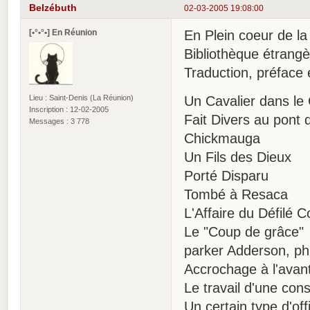
Belzébuth
02-03-2005 19:08:00
[•°•°•] En Réunion
En Plein coeur de la
Bibliothèque étrangè
Traduction, préface 
Lieu : Saint-Denis (La Réunion)
Un Cavalier dans le 
Inscription : 12-02-2005
Fait Divers au pont d
Messages : 3 778
Chickmauga
Un Fils des Dieux
Porté Disparu
Tombé à Resaca
L'Affaire du Défilé C
Le "Coup de grâce"
parker Adderson, ph
Accrochage à l'avan
Le travail d'une con
Un certain type d'offi