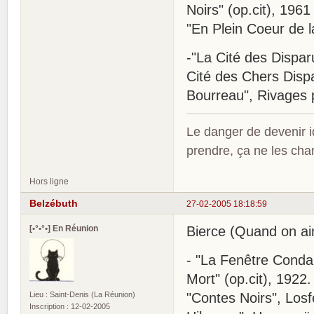
Noirs" (op.cit), 1961
"En Plein Coeur de la 
-"La Cité des Dispar
Cité des Chers Dispar
Bourreau", Rivages 
Le danger de devenir id
prendre, ça ne les ch
Hors ligne
Belzébuth
27-02-2005 18:18:59
[•°•°•] En Réunion
Bierce (Quand on ai
- "La Fenêtre Conda
Mort" (op.cit), 1922.
Lieu : Saint-Denis (La Réunion)
"Contes Noirs", Losf
Inscription : 12-02-2005