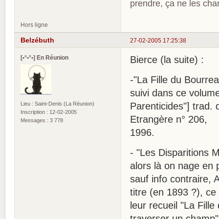
prendre, ça ne les ch
Hors ligne
Belzébuth
27-02-2005 17:25:38
[•°•°•] En Réunion
Bierce (la suite) :
-"La Fille du Bourre
suivi dans ce volume
Lieu : Saint-Denis (La Réunion)
Parenticides"] trad.
Inscription : 12-02-2005
Etrangère n° 206,
Messages : 3 778
1996.
- "Les Disparitions
alors là on nage en p
sauf info contraire,
titre (en 1893 ?), ce
leur recueil "La Fille
traverser un champ" .