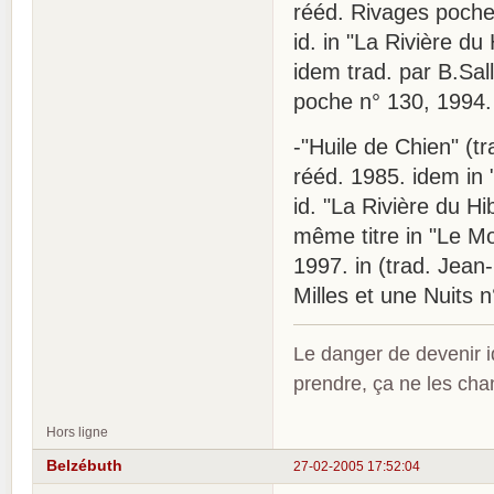
rééd. Rivages poche
id. in "La Rivière d
idem trad. par B.Sal
poche n° 130, 1994.
-"Huile de Chien" (t
rééd. 1985. idem in 
id. "La Rivière du H
même titre in "Le Mo
1997. in (trad. Jean
Milles et une Nuits 
Le danger de devenir id
prendre, ça ne les ch
Hors ligne
Belzébuth
27-02-2005 17:52:04