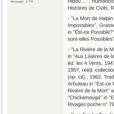
Hibou ...", Humanoïd
Messages : 3 778
Histoires de Civils,
- "La Mort de Halpin 
Impossibles", Grass
in "Est-ce Possible?"
sont-elles Possibles
- "La Rivière de la M
in "Aux Lisières de l
éd. les 4 Vents, 194
1957, rééd. collecti
(op. cit) , 1962. Tra
Arbuleau in "Est-ce P
Rivière de la Mort" a
"Chickamauga" in "En
Rivages poche n° 79