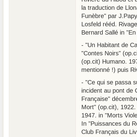
la traduction de Llon
Funèbre" par J.Papy 
Losfeld rééd. Rivages
Bernard Sallé in "En 
- "Un Habitant de Car
"Contes Noirs" (op.ci
(op.cit) Humano. 197
mentionné !) puis Ri
- "Ce qui se passa su
incident au pont de 
Française" décembre
Mort" (op.cit), 1922.
1947. in "Morts Viol
In "Puissances du Rè
Club Français du Liv