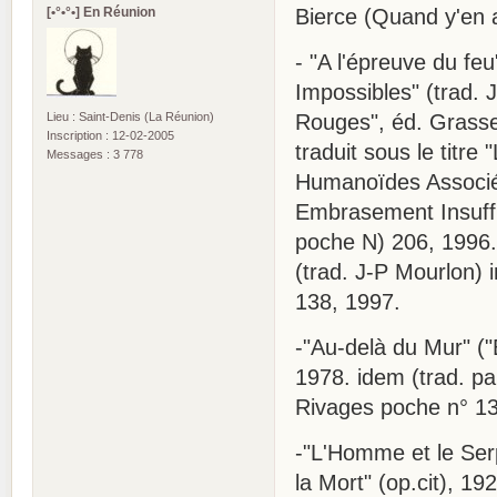
[•°•°•] En Réunion
Bierce (Quand y'en a
- "A l'épreuve du feu
Impossibles" (trad. 
Lieu : Saint-Denis (La Réunion)
Rouges", éd. Grasse
Inscription : 12-02-2005
traduit sous le titre 
Messages : 3 778
Humanoïdes Associés
Embrasement Insuffis
poche N) 206, 1996. 
(trad. J-P Mourlon) i
138, 1997.
-"Au-delà du Mur" ("
1978. idem (trad. pa
Rivages poche n° 13
-"L'Homme et le Ser
la Mort" (op.cit), 19