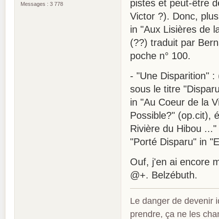
pistes et peut-être 
Messages : 3 778
Victor ?). Donc, plus
in "Aux Lisières de la
(??) traduit par Bern
poche n° 100.
- "Une Disparition" :
sous le titre "Dispar
in "Au Coeur de la Vi
Possible?" (op.cit), é
Rivière du Hibou ..." 
"Porté Disparu" in "
Ouf, j'en ai encore m
@+. Belzébuth.
Le danger de devenir id
prendre, ça ne les ch