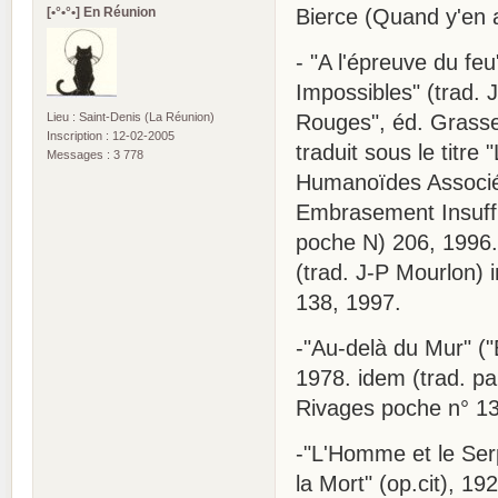
[•°•°•] En Réunion
Bierce (Quand y'en a
- "A l'épreuve du feu
Impossibles" (trad. 
Lieu : Saint-Denis (La Réunion)
Rouges", éd. Grasse
Inscription : 12-02-2005
traduit sous le titre 
Messages : 3 778
Humanoïdes Associés
Embrasement Insuffis
poche N) 206, 1996. 
(trad. J-P Mourlon) i
138, 1997.
-"Au-delà du Mur" ("
1978. idem (trad. pa
Rivages poche n° 13
-"L'Homme et le Ser
la Mort" (op.cit), 19