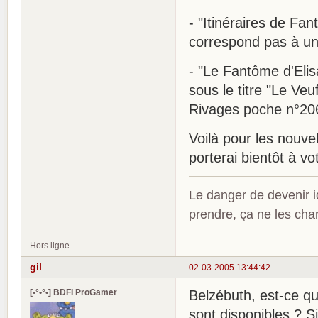
- "Itinéraires de Fa
correspond pas à un 
- "Le Fantôme d'Elis
sous le titre "Le Veu
Rivages poche n°20
Voilà pour les nouvell
porterai bientôt à v
Le danger de devenir id
prendre, ça ne les ch
Hors ligne
gil
02-03-2005 13:44:42
[•°•°•] BDFI ProGamer
Belzébuth, est-ce q
sont disponibles ? Si