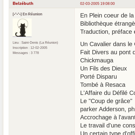
Belzébuth
02-03-2005 19:08:00
[•°•°•] En Réunion
En Plein coeur de la
Bibliothèque étrangè
Traduction, préface 
Lieu : Saint-Denis (La Réunion)
Un Cavalier dans le 
Inscription : 12-02-2005
Fait Divers au pont d
Messages : 3 778
Chickmauga
Un Fils des Dieux
Porté Disparu
Tombé à Resaca
L'Affaire du Défilé C
Le "Coup de grâce"
parker Adderson, ph
Accrochage à l'avan
Le travail d'une con
Un certain type d'offi