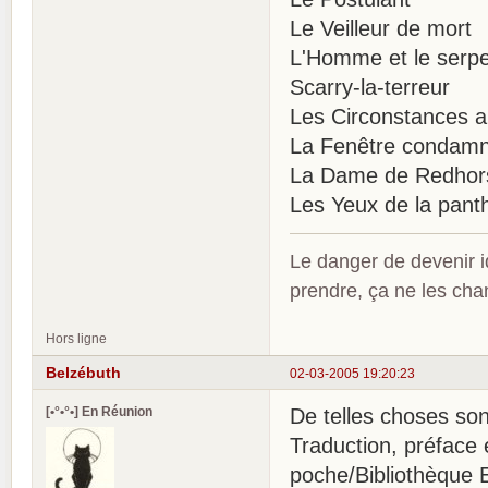
Le Veilleur de mort
L'Homme et le serp
Scarry-la-terreur
Les Circonstances a
La Fenêtre condam
La Dame de Redhor
Les Yeux de la pant
Le danger de devenir id
prendre, ça ne les ch
Hors ligne
Belzébuth
02-03-2005 19:20:23
[•°•°•] En Réunion
De telles choses son
Traduction, préface 
poche/Bibliothèque 