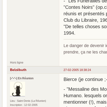
- "Les Funérailles d
"Contes Noirs" (op.cit
réunis et présentés
Club du Libraire, 19
"De telles choses so
1994.
Le danger de devenir id
prendre, ça ne les ch
Hors ligne
Belzébuth
27-02-2005 18:38:24
[•°•°•] En Réunion
Bierce (je continue ;-
- "Messaline des Mon
Humano. lesquels ont
Lieu : Saint-Denis (La Réunion)
mentionner (!), mais i
Inscription : 12-02-2005