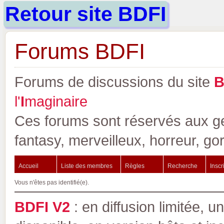
Retour site BDFI
Forums BDFI
Forums de discussions du site
l'
I
maginaire
Ces forums sont réservés aux gen
fantasy, merveilleux, horreur, go
Accueil
Liste des membres
Règles
Recherche
Inscr
Vous n'êtes pas identifié(e).
BDFI V2
: en diffusion limitée, u