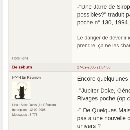
-"Une Jarre de Sirop"
possibles?" traduit 
poche n° 130, 1994.
Le danger de devenir id
prendre, ça ne les ch
Hors ligne
Belzébuth
27-02-2005 21:04:30
[•°•°•] En Réunion
Encore quelqu'unes 
-"Jupiter Doke, Génér
Rivages poche (op.ci
Lieu : Saint-Denis (La Réunion)
-" De Quelques Mais
Inscription : 12-02-2005
Messages : 3 778
pas à une nouvelle d
univers ?