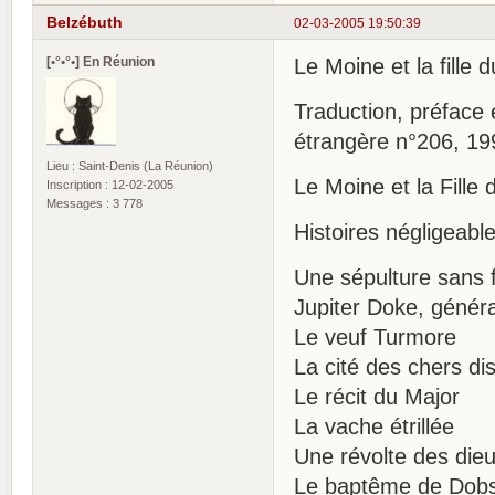
Belzébuth
02-03-2005 19:50:39
[•°•°•] En Réunion
Le Moine et la fille 
Traduction, préface 
étrangère n°206, 19
Lieu : Saint-Denis (La Réunion)
Le Moine et la Fille
Inscription : 12-02-2005
Messages : 3 778
Histoires négligeable
Une sépulture sans 
Jupiter Doke, généra
Le veuf Turmore
La cité des chers di
Le récit du Major
La vache étrillée
Une révolte des die
Le baptême de Dob