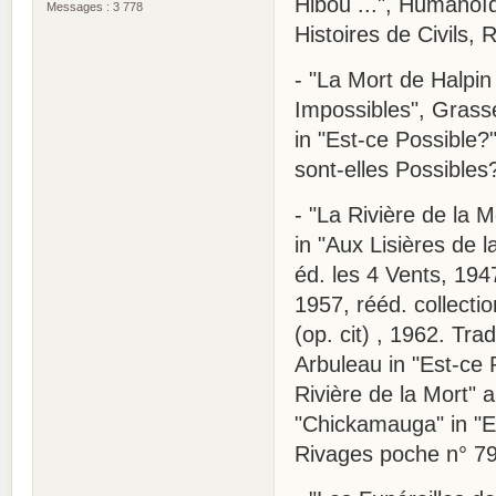
Hibou ...", Humanoïd
Messages : 3 778
Histoires de Civils,
- "La Mort de Halpin 
Impossibles", Grass
in "Est-ce Possible?"
sont-elles Possibles
- "La Rivière de la M
in "Aux Lisières de l
éd. les 4 Vents, 194
1957, rééd. collecti
(op. cit) , 1962. Tra
Arbuleau in "Est-ce P
Rivière de la Mort" a
"Chickamauga" in "En
Rivages poche n° 79