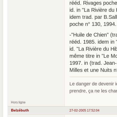
rééd. Rivages poche
id. in "La Rivière d
idem trad. par B.Sal
poche n° 130, 1994.
-"Huile de Chien" (t
rééd. 1985. idem in 
id. "La Rivière du H
même titre in "Le Mo
1997. in (trad. Jean
Milles et une Nuits 
Le danger de devenir id
prendre, ça ne les ch
Hors ligne
Belzébuth
27-02-2005 17:52:04