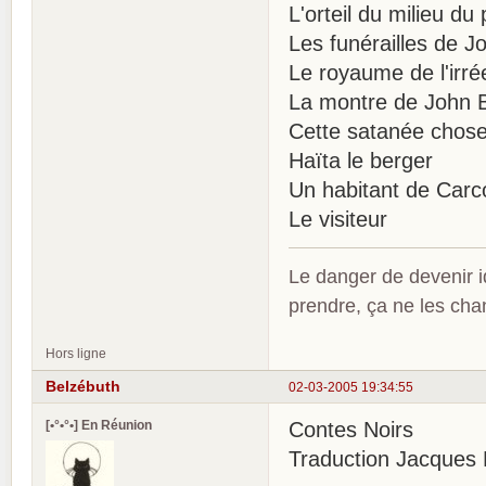
L'orteil du milieu du 
Les funérailles de 
Le royaume de l'irré
La montre de John B
Cette satanée chos
Haïta le berger
Un habitant de Carc
Le visiteur
Le danger de devenir id
prendre, ça ne les ch
Hors ligne
Belzébuth
02-03-2005 19:34:55
[•°•°•] En Réunion
Contes Noirs
Traduction Jacques