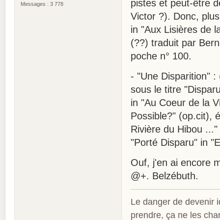
pistes et peut-être 
Messages : 3 778
Victor ?). Donc, plus
in "Aux Lisières de la
(??) traduit par Bern
poche n° 100.
- "Une Disparition" :
sous le titre "Dispar
in "Au Coeur de la Vi
Possible?" (op.cit), é
Rivière du Hibou ..." 
"Porté Disparu" in "
Ouf, j'en ai encore m
@+. Belzébuth.
Le danger de devenir id
prendre, ça ne les ch