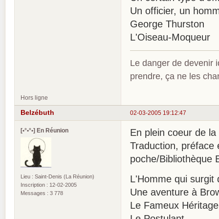
Un officier, un hom
George Thurston
L'Oiseau-Moqueur
Le danger de devenir id
prendre, ça ne les ch
Hors ligne
Belzébuth
02-03-2005 19:12:47
[•°•°•] En Réunion
En plein coeur de la v
Traduction, préface 
poche/Bibliothèque 
Lieu : Saint-Denis (La Réunion)
L'Homme qui surgit 
Inscription : 12-02-2005
Une aventure à Brow
Messages : 3 778
Le Fameux Héritage
Le Postulant