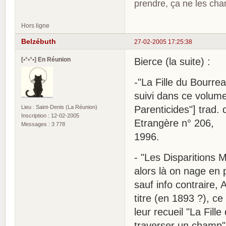
prendre, ça ne les ch
Hors ligne
Belzébuth
27-02-2005 17:25:38
[•°•°•] En Réunion
Bierce (la suite) :
-"La Fille du Bourre
suivi dans ce volume
Lieu : Saint-Denis (La Réunion)
Parenticides"] trad.
Inscription : 12-02-2005
Etrangère n° 206,
Messages : 3 778
1996.
- "Les Disparitions
alors là on nage en p
sauf info contraire,
titre (en 1893 ?), ce
leur recueil "La Fille
traverser un champ" .