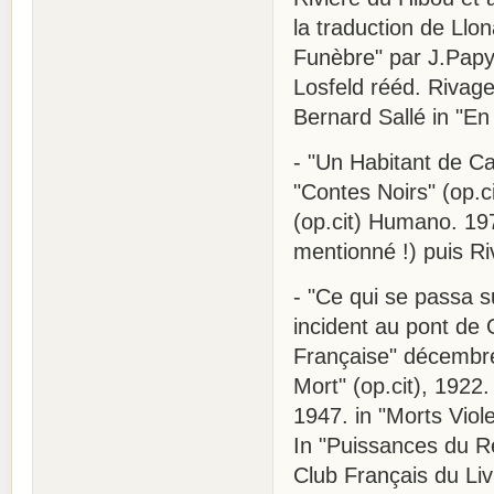
la traduction de Llon
Funèbre" par J.Papy 
Losfeld rééd. Rivages
Bernard Sallé in "En 
- "Un Habitant de Car
"Contes Noirs" (op.ci
(op.cit) Humano. 197
mentionné !) puis Ri
- "Ce qui se passa su
incident au pont de 
Française" décembre
Mort" (op.cit), 1922.
1947. in "Morts Viol
In "Puissances du Rè
Club Français du Liv