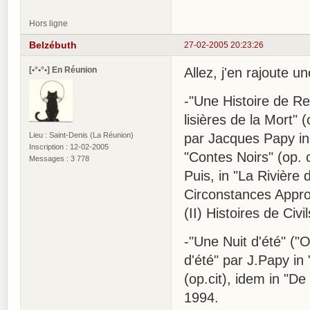
Hors ligne
Belzébuth
27-02-2005 20:23:26
[•°•°•] En Réunion
Allez, j'en rajoute u
-"Une Histoire de Re
lisières de la Mort" 
Lieu : Saint-Denis (La Réunion)
par Jacques Papy in 
Inscription : 12-02-2005
"Contes Noirs" (op. 
Messages : 3 778
Puis, in "La Rivière
Circonstances Approp
(II) Histoires de Ci
-"Une Nuit d'été" ("
d'été" par J.Papy in 
(op.cit), idem in "D
1994.