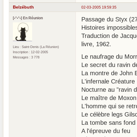
Belzébuth
02-03-2005 19:59:35
[•°•°•] En Réunion
Passage du Styx (27
Histoires impossible
Traduction de Jacque
livre, 1962.
Lieu : Saint-Denis (La Réunion)
Inscription : 12-02-2005
Le naufrage du Mor
Messages : 3 778
Le secret du ravin 
La montre de John B
L'infernale Créature
Nocturne au "ravin d
Le maître de Moxon
L'homme qui se ret
Le célèbre legs Gils
La tombe sans fond
A l'épreuve du feu