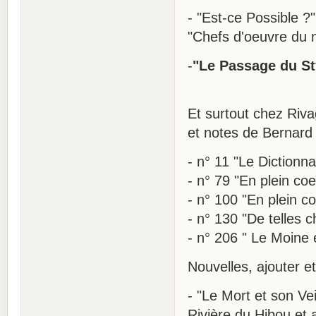
- "Est-ce Possible ?"
"Chefs d'oeuvre du m
-
"Le Passage du Sty
Et surtout chez Riva
et notes de Bernard 
- n° 11 "Le Dictionna
- n° 79 "En plein coe
- n° 100 "En plein coe
- n° 130 "De telles 
- n° 206 " Le Moine e
Nouvelles, ajouter et
- "Le Mort et son Veil
Rivière du Hibou et