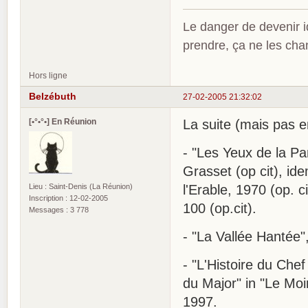
Le danger de devenir id
prendre, ça ne les ch
Hors ligne
Belzébuth
27-02-2005 21:32:02
[•°•°•] En Réunion
La suite (mais pas en
- "Les Yeux de la Pa
Grasset (op cit), id
Lieu : Saint-Denis (La Réunion)
l'Erable, 1970 (op. c
Inscription : 12-02-2005
100 (op.cit).
Messages : 3 778
- "La Vallée Hantée",
- "L'Histoire du Chef 
du Major" in "Le Moi
1997.