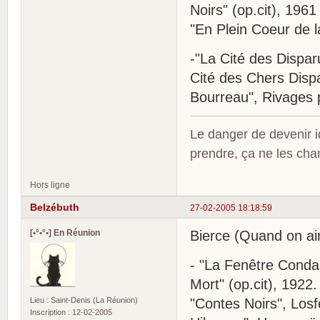
Noirs" (op.cit), 1961
"En Plein Coeur de la 
-"La Cité des Dispar
Cité des Chers Dispar
Bourreau", Rivages 
Le danger de devenir id
prendre, ça ne les ch
Hors ligne
Belzébuth
27-02-2005 18:18:59
[•°•°•] En Réunion
Bierce (Quand on ai
- "La Fenêtre Conda
Mort" (op.cit), 1922.
Lieu : Saint-Denis (La Réunion)
"Contes Noirs", Losf
Inscription : 12-02-2005