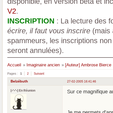
disponible, en version bêta et inc
V2
.
INSCRIPTION
: La lecture des 
écrire, il faut vous inscrire
(mais a
spammeurs, les inscriptions non
seront annulées).
Accueil
»
Imaginaire ancien
»
[Auteur] Ambrose Bierce
Pages :
1
2
Suivant
Belzébuth
27-02-2005 16:41:46
[•°•°•] En Réunion
Sur ce magnifique au
Je me permets d'appo