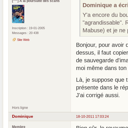
[°*°] A la poursuite des scans
Dominique a écri
Y'a encore du boul
"agrandissable". R
Inscription : 19-01-2005
Mabuse) et je ne 
Messages : 20 438
Site Web
Bonjour, pour avoir 
dessus, il faut copier
de sauvegarde d'imag
moi même dans ton 
Là, je suppose que t
présente dans le rép
J'ai corrigé aussi.
Hors ligne
Dominique
18-10-2011 17:03:24
Membre
Bien sûr, le royaum