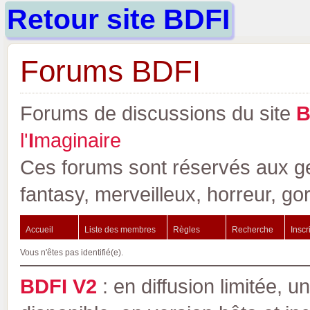
Retour site BDFI
Forums BDFI
Forums de discussions du site
l'
I
maginaire
Ces forums sont réservés aux gen
fantasy, merveilleux, horreur, go
Accueil
Liste des membres
Règles
Recherche
Inscr
Vous n'êtes pas identifié(e).
BDFI V2
: en diffusion limitée, u