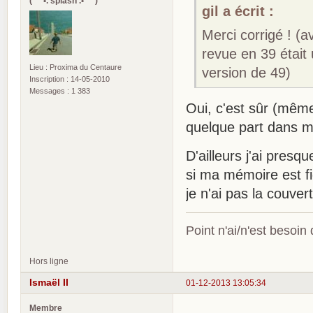
(¯`*•. splash .•*´¯)
gil a écrit :
Merci corrigé ! (a
revue en 39 était
Lieu : Proxima du Centaure
version de 49)
Inscription : 14-05-2010
Messages : 1 383
Oui, c'est sûr (même
quelque part dans m
D'ailleurs j'ai pres
si ma mémoire est f
je n'ai pas la couver
Point n'ai/n'est besoin
Hors ligne
Ismaël II
01-12-2013 13:05:34
Membre
.