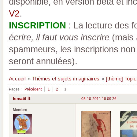
disponible, en version bêta et inc
V2
.
INSCRIPTION
: La lecture des 
écrire, il faut vous inscrire
(mais a
spammeurs, les inscriptions non
seront annulées).
Accueil
»
Thèmes et sujets imaginaires
»
[thème] Topic
Pages :
Précédent
1
2
3
Ismaël II
08-10-2011 18:09:26
Membre