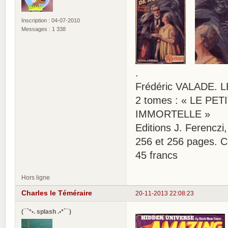
Inscription : 04-07-2010
Messages : 1 338
.
Frédéric VALADE.
2 tomes : « LE PE
IMMORTELLE »
Editions J. Ferenczi
256 et 256 pages. C
45 francs
Hors ligne
Charles le Téméraire
20-11-2013 22:08:23
(¯`*•. splash .•*´¯)