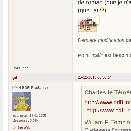
de roman (que je n'a
(que j'ai
).
Dernière modification p
Point n'ai/n'est besoin
Hors ligne
gil
25-11-2013 00:50:24
[•°•°•] BDFI ProGamer
Charles le Téméra
http://www.bdfi.i
http://www.bdfi.i
Inscription : 18-01-2005
Messages : 5 540
William F. Temple
Site Web
Ci-dessus l'origi