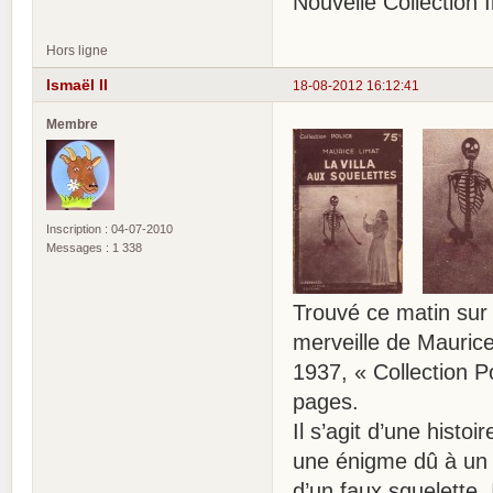
Nouvelle Collection Il
Hors ligne
Ismaël II
18-08-2012 16:12:41
Membre
Inscription : 04-07-2010
Messages : 1 338
Trouvé ce matin sur 
merveille de Mauri
1937, « Collection Po
pages.
Il s’agit d’une hist
une énigme dû à un hé
d’un faux squelette.