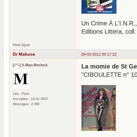
Un Crime À L'I.N.R.,
Editions Littera, co
Hors ligne
Dr Mabuse
09-03-2012 00:17:22
[•°°•] X-Man Morlock
La momie de St Ge
"CIBOULETTE n° 1
Lieu : Paris
Inscription : 10-01-2007
Messages : 2 288