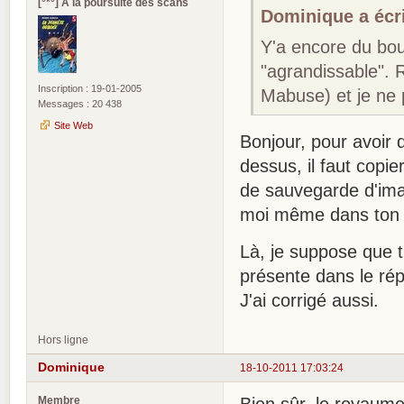
[°*°] A la poursuite des scans
Dominique a écri
Y'a encore du boul
"agrandissable". R
Inscription : 19-01-2005
Mabuse) et je ne 
Messages : 20 438
Site Web
Bonjour, pour avoir 
dessus, il faut copier
de sauvegarde d'imag
moi même dans ton 
Là, je suppose que t
présente dans le rép
J'ai corrigé aussi.
Hors ligne
Dominique
18-10-2011 17:03:24
Membre
Bien sûr, le royaum