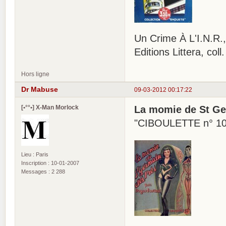
Un Crime À L'I.N.R.,
Editions Littera, co
Hors ligne
Dr Mabuse
09-03-2012 00:17:22
[•°°•] X-Man Morlock
La momie de St Ge
"CIBOULETTE n° 1
Lieu : Paris
Inscription : 10-01-2007
Messages : 2 288