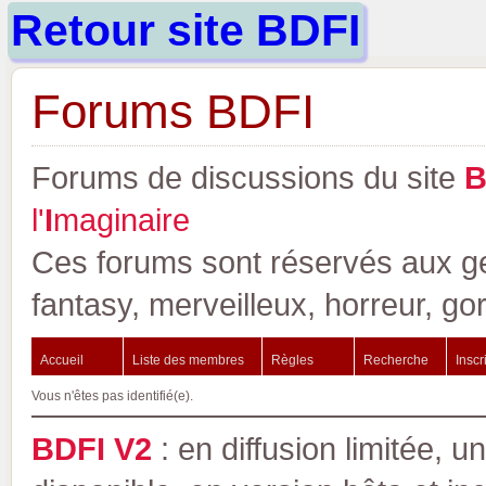
Retour site BDFI
Forums BDFI
Forums de discussions du site
l'
I
maginaire
Ces forums sont réservés aux gen
fantasy, merveilleux, horreur, go
Accueil
Liste des membres
Règles
Recherche
Inscr
Vous n'êtes pas identifié(e).
BDFI V2
: en diffusion limitée, u