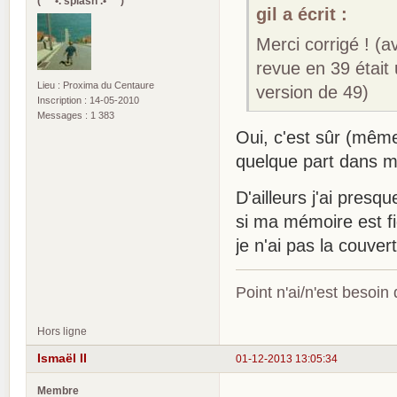
(¯`*•. splash .•*´¯)
gil a écrit :
Merci corrigé ! (a
revue en 39 était
Lieu : Proxima du Centaure
version de 49)
Inscription : 14-05-2010
Messages : 1 383
Oui, c'est sûr (même
quelque part dans m
D'ailleurs j'ai pres
si ma mémoire est f
je n'ai pas la couver
Point n'ai/n'est besoin
Hors ligne
Ismaël II
01-12-2013 13:05:34
Membre
.