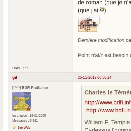
de roman (que je n'a
(que j'ai
).
Dernière modification p
Point n'ai/n'est besoin
Hors ligne
gil
25-11-2013 00:50:24
[•°•°•] BDFI ProGamer
Charles le Téméra
http://www.bdfi.i
http://www.bdfi.i
Inscription : 18-01-2005
Messages : 5 541
William F. Temple
Site Web
Ci-dessus l'origi