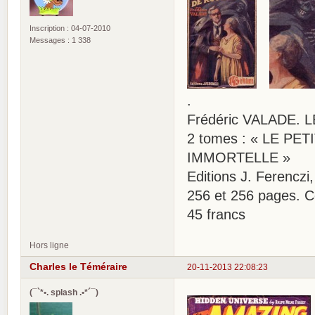
Inscription : 04-07-2010
Messages : 1 338
.
Frédéric VALADE.
2 tomes : « LE PE
IMMORTELLE »
Editions J. Ferenczi
256 et 256 pages. C
45 francs
Hors ligne
Charles le Téméraire
20-11-2013 22:08:23
(¯`*•. splash .•*´¯)