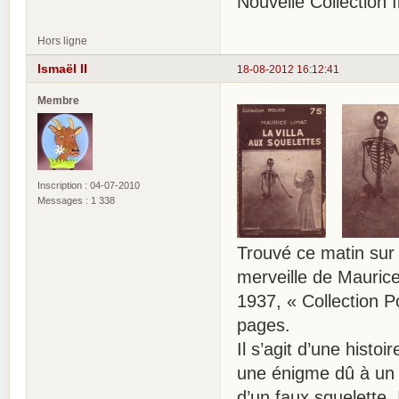
Nouvelle Collection Il
Hors ligne
Ismaël II
18-08-2012 16:12:41
Membre
Inscription : 04-07-2010
Messages : 1 338
Trouvé ce matin sur 
merveille de Mauri
1937, « Collection Po
pages.
Il s’agit d’une hist
une énigme dû à un hé
d’un faux squelette.