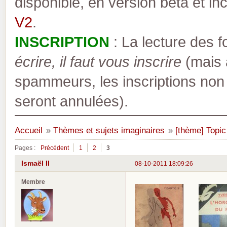
disponible, en version bêta et inc
V2
.
INSCRIPTION
: La lecture des 
écrire, il faut vous inscrire
(mais a
spammeurs, les inscriptions non
seront annulées).
Accueil
»
Thèmes et sujets imaginaires
»
[thème] Topic
Pages :
Précédent
1
2
3
Ismaël II
08-10-2011 18:09:26
Membre