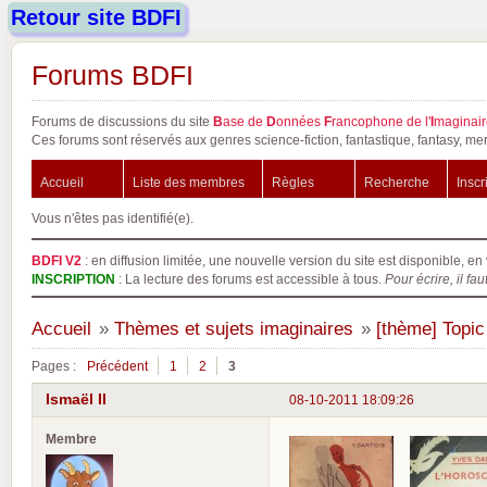
Retour site BDFI
Forums BDFI
Forums de discussions du site
B
ase de
D
onnées
F
rancophone de l'
I
maginair
Ces forums sont réservés aux genres science-fiction, fantastique, fantasy, mer
Accueil
Liste des membres
Règles
Recherche
Inscr
Vous n'êtes pas identifié(e).
BDFI V2
: en diffusion limitée, une nouvelle version du site est disponible, en 
INSCRIPTION
: La lecture des forums est accessible à tous.
Pour écrire, il fau
Accueil
»
Thèmes et sujets imaginaires
»
[thème] Topic
Pages :
Précédent
1
2
3
Ismaël II
08-10-2011 18:09:26
Membre