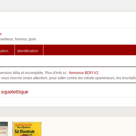
e
veilleux, horreur, gore.
iption
Identification
version bêta et incomplète. Plus d'info ici :
Annonce BDFI V2
.
t vous inscrire
(mais attention, pour lutter contre les robots spammeurs, les inscri
 squelettique