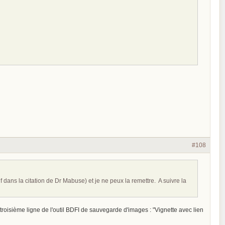
#108
uf dans la citation de Dr Mabuse) et je ne peux la remettre. A suivre la
a troisième ligne de l'outil BDFI de sauvegarde d'images : "Vignette avec lien