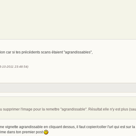
ion car si tes précédents scans étaient "agrandissables",
13-10-2011 23:48:54)
lu supprimer l'image pour la remettre "agrandissable". Résultat elle n'y est plus (sa
ne vignette agrandissable en cliquant dessus, il faut copier/coller l'url qui est sur l
même dans ton premier post