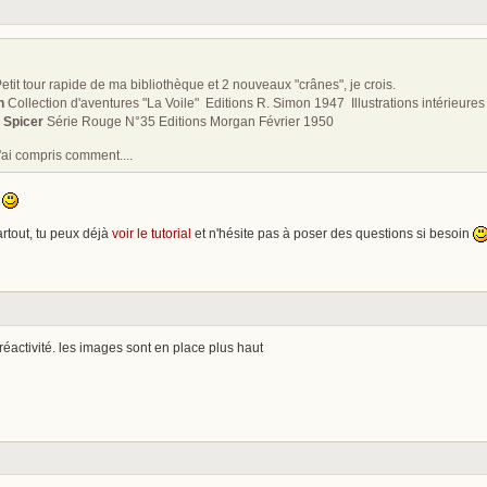
tit tour rapide de ma bibliothèque et 2 nouveaux "crânes", je crois.
n
Collection d'aventures "La Voile" Editions R. Simon 1947 Illustrations intérieure
 Spicer
Série Rouge N°35 Editions Morgan Février 1950
'ai compris comment....
s
rtout, tu peux déjà
voir le tutorial
et n'hésite pas à poser des questions si besoin
réactivité. les images sont en place plus haut