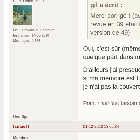
(¯`*•. splash .•*´¯)
gil a écrit :
Merci corrigé ! (a
revue en 39 était
Lieu : Proxima du Centaure
version de 49)
Inscription : 14-05-2010
Messages : 1 383
Oui, c'est sûr (même
quelque part dans m
D'ailleurs j'ai pres
si ma mémoire est f
je n'ai pas la couver
Point n'ai/n'est besoin
Hors ligne
Ismaël II
01-12-2013 13:05:34
Membre
.