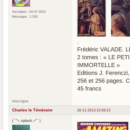
Inscription : 04-07-2010
Messages : 1 338
.
Frédéric VALADE.
2 tomes : « LE PE
IMMORTELLE »
Editions J. Ferenczi
256 et 256 pages. C
45 francs
Hors ligne
Charles le Téméraire
20-11-2013 22:08:23
(¯`*•. splash .•*´¯)