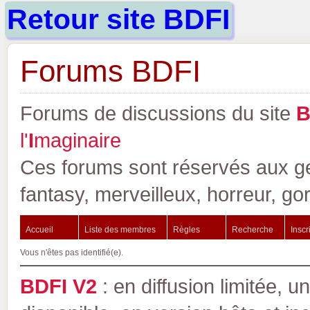
Retour site BDFI
Forums BDFI
Forums de discussions du site
l'
I
maginaire
Ces forums sont réservés aux gen
fantasy, merveilleux, horreur, go
Accueil
Liste des membres
Règles
Recherche
Inscr
Vous n'êtes pas identifié(e).
BDFI V2
: en diffusion limitée, u