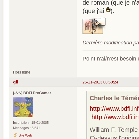
de roman (que je n'a
(que j'ai
).
Dernière modification p
Point n'ai/n'est besoin
Hors ligne
gil
25-11-2013 00:50:24
[•°•°•] BDFI ProGamer
Charles le Téméra
http://www.bdfi.i
http://www.bdfi.i
Inscription : 18-01-2005
Messages : 5 541
William F. Temple
Site Web
Ci-dessus l'origi