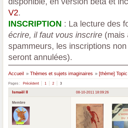
disponible, en version bêta et inc
V2
.
INSCRIPTION
: La lecture des 
écrire, il faut vous inscrire
(mais a
spammeurs, les inscriptions non
seront annulées).
Accueil
»
Thèmes et sujets imaginaires
»
[thème] Topic
Pages :
Précédent
1
2
3
Ismaël II
08-10-2011 18:09:26
Membre