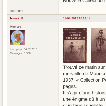
Nouvelle Collection Il
Hors ligne
Ismaël II
18-08-2012 16:12:41
Membre
Inscription : 04-07-2010
Messages : 1 338
Trouvé ce matin sur 
merveille de Mauri
1937, « Collection Po
pages.
Il s’agit d’une hist
une énigme dû à un hé
d’un faux squelette.