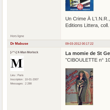
Un Crime À L'I.N.R.,
Editions Littera, co
Hors ligne
Dr Mabuse
09-03-2012 00:17:22
[•°°•] X-Man Morlock
La momie de St Ge
"CIBOULETTE n° 1
Lieu : Paris
Inscription : 10-01-2007
Messages : 2 288