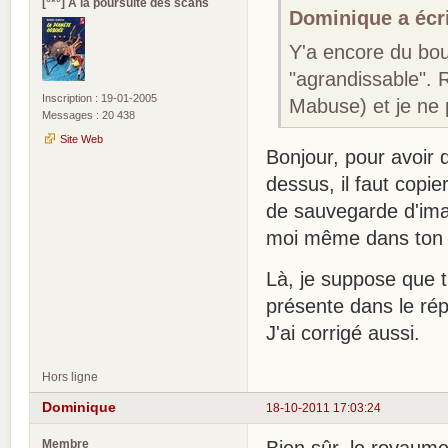
[°*°] A la poursuite des scans
Dominique a écri
Y'a encore du boul
"agrandissable". R
Inscription : 19-01-2005
Mabuse) et je ne 
Messages : 20 438
Site Web
Bonjour, pour avoir 
dessus, il faut copier
de sauvegarde d'imag
moi même dans ton 
Là, je suppose que t
présente dans le rép
J'ai corrigé aussi.
Hors ligne
Dominique
18-10-2011 17:03:24
Membre
Bien sûr, le royaum