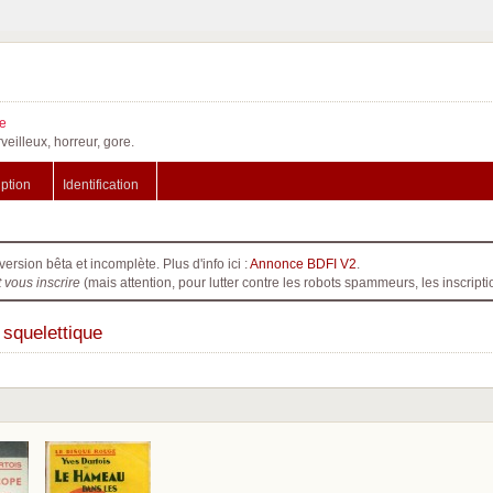
e
veilleux, horreur, gore.
iption
Identification
version bêta et incomplète. Plus d'info ici :
Annonce BDFI V2
.
t vous inscrire
(mais attention, pour lutter contre les robots spammeurs, les inscri
 squelettique