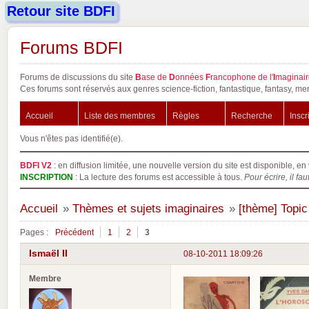
Retour site BDFI
Forums BDFI
Forums de discussions du site
B
ase de
D
onnées
F
rancophone de l'
I
maginair
Ces forums sont réservés aux genres science-fiction, fantastique, fantasy, mer
Accueil
Liste des membres
Règles
Recherche
Inscr
Vous n'êtes pas identifié(e).
BDFI V2
: en diffusion limitée, une nouvelle version du site est disponible, en 
INSCRIPTION
: La lecture des forums est accessible à tous.
Pour écrire, il fau
Accueil
»
Thèmes et sujets imaginaires
»
[thème] Topic
Pages :
Précédent
1
2
3
Ismaël II
08-10-2011 18:09:26
Membre