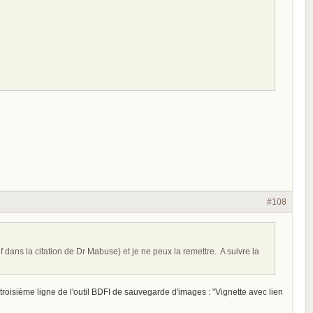
#108
uf dans la citation de Dr Mabuse) et je ne peux la remettre. A suivre la
a troisième ligne de l'outil BDFI de sauvegarde d'images : "Vignette avec lien