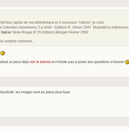
tit tour rapide de ma bibliothèque et 2 nouveaux "crânes", je crois.
n
Collection d'aventures "La Voile" Editions R. Simon 1947 Illustrations intérieure
 Spicer
Série Rouge N°35 Editions Morgan Février 1950
'ai compris comment....
s
rtout, tu peux déjà
voir le tutorial
et n'hésite pas à poser des questions si besoin
réactivité. les images sont en place plus haut