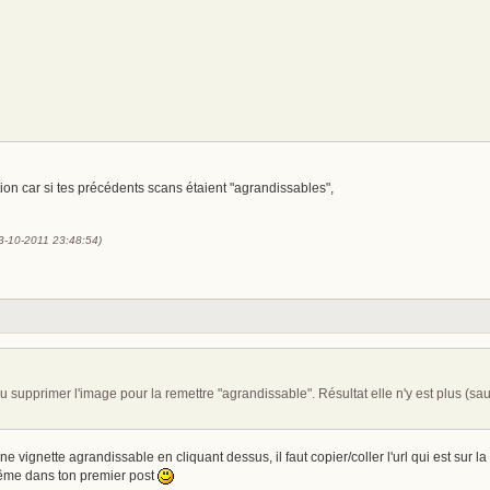
ion car si tes précédents scans étaient "agrandissables",
13-10-2011 23:48:54)
lu supprimer l'image pour la remettre "agrandissable". Résultat elle n'y est plus (sa
ne vignette agrandissable en cliquant dessus, il faut copier/coller l'url qui est sur l
même dans ton premier post