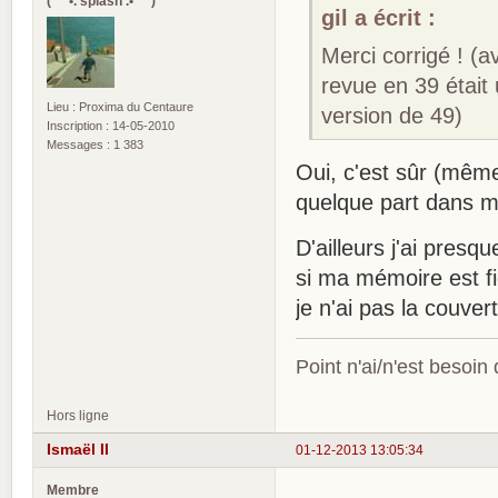
(¯`*•. splash .•*´¯)
gil a écrit :
Merci corrigé ! (a
revue en 39 était
Lieu : Proxima du Centaure
version de 49)
Inscription : 14-05-2010
Messages : 1 383
Oui, c'est sûr (même
quelque part dans m
D'ailleurs j'ai pres
si ma mémoire est f
je n'ai pas la couver
Point n'ai/n'est besoin
Hors ligne
Ismaël II
01-12-2013 13:05:34
Membre
.