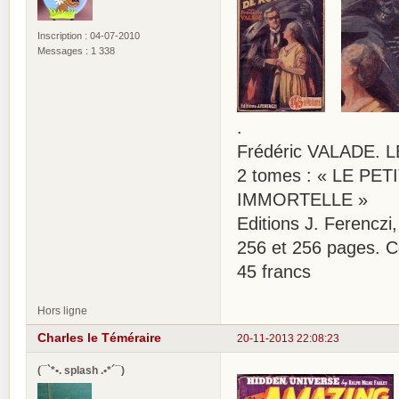
Inscription : 04-07-2010
Messages : 1 338
.
Frédéric VALADE.
2 tomes : « LE PE
IMMORTELLE »
Editions J. Ferenczi
256 et 256 pages. C
45 francs
Hors ligne
Charles le Téméraire
20-11-2013 22:08:23
(¯`*•. splash .•*´¯)