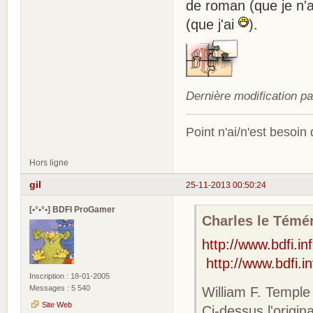
de roman (que je n'a
(que j'ai
).
Dernière modification p
Point n'ai/n'est besoin
Hors ligne
gil
25-11-2013 00:50:24
[•°•°•] BDFI ProGamer
Charles le Téméra
http://www.bdfi.i
http://www.bdfi.i
Inscription : 18-01-2005
Messages : 5 540
William F. Temple
Site Web
Ci-dessus l'origi