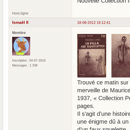
Nouvelle Collection Il
Hors ligne
Ismaël II
18-08-2012 16:12:41
Membre
Inscription : 04-07-2010
Messages : 1 338
Trouvé ce matin sur 
merveille de Mauri
1937, « Collection Po
pages.
Il s’agit d’une hist
une énigme dû à un hé
d’un faux squelette.