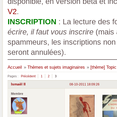
disponible, en version bêta et inc
V2
.
INSCRIPTION
: La lecture des 
écrire, il faut vous inscrire
(mais a
spammeurs, les inscriptions non
seront annulées).
Accueil
»
Thèmes et sujets imaginaires
»
[thème] Topic
Pages :
Précédent
1
2
3
Ismaël II
08-10-2011 18:09:26
Membre