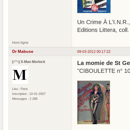
Un Crime À L'I.N.R.,
Editions Littera, co
Hors ligne
Dr Mabuse
09-03-2012 00:17:22
[•°°•] X-Man Morlock
La momie de St Ge
"CIBOULETTE n° 1
Lieu : Paris
Inscription : 10-01-2007
Messages : 2 288