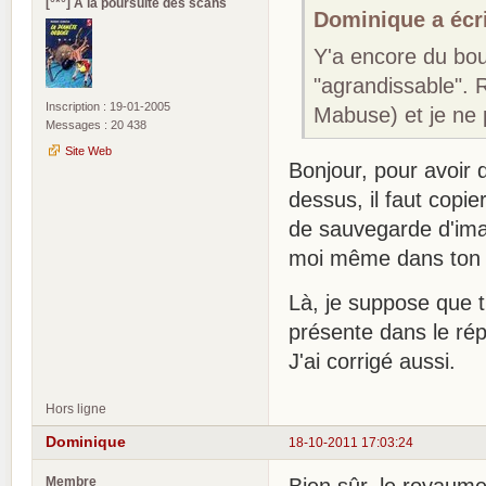
[°*°] A la poursuite des scans
Dominique a écri
Y'a encore du boul
"agrandissable". R
Inscription : 19-01-2005
Mabuse) et je ne 
Messages : 20 438
Site Web
Bonjour, pour avoir 
dessus, il faut copier
de sauvegarde d'imag
moi même dans ton 
Là, je suppose que t
présente dans le rép
J'ai corrigé aussi.
Hors ligne
Dominique
18-10-2011 17:03:24
Membre
Bien sûr, le royaum