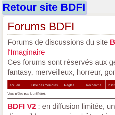
Retour site BDFI
Forums BDFI
Forums de discussions du site
l'
I
maginaire
Ces forums sont réservés aux gen
fantasy, merveilleux, horreur, go
Accueil
Liste des membres
Règles
Recherche
Inscr
Vous n'êtes pas identifié(e).
BDFI V2
: en diffusion limitée, u