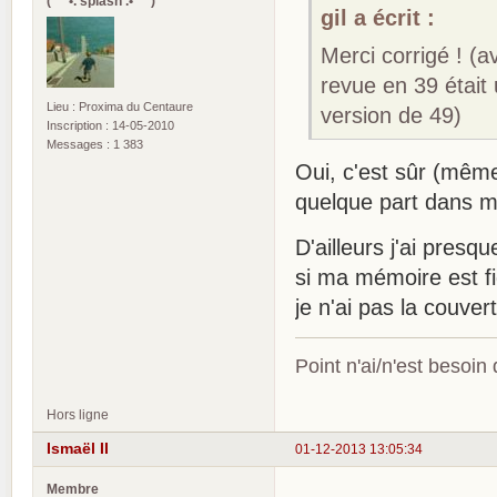
(¯`*•. splash .•*´¯)
gil a écrit :
Merci corrigé ! (a
revue en 39 était
Lieu : Proxima du Centaure
version de 49)
Inscription : 14-05-2010
Messages : 1 383
Oui, c'est sûr (même
quelque part dans m
D'ailleurs j'ai pres
si ma mémoire est f
je n'ai pas la couver
Point n'ai/n'est besoin
Hors ligne
Ismaël II
01-12-2013 13:05:34
Membre
.