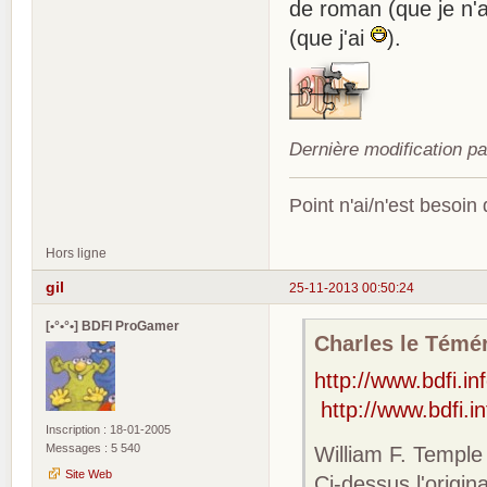
de roman (que je n'a
(que j'ai
).
Dernière modification p
Point n'ai/n'est besoin
Hors ligne
gil
25-11-2013 00:50:24
[•°•°•] BDFI ProGamer
Charles le Téméra
http://www.bdfi.i
http://www.bdfi.i
Inscription : 18-01-2005
Messages : 5 540
William F. Temple
Site Web
Ci-dessus l'origi