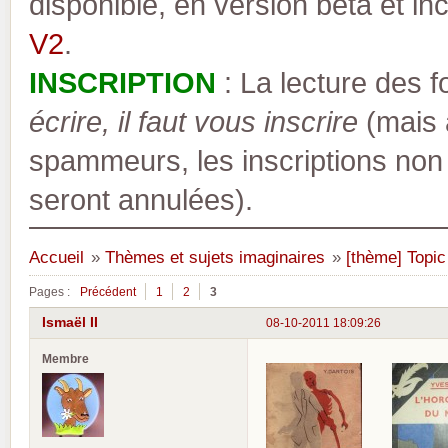
disponible, en version bêta et inc
V2
.
INSCRIPTION
: La lecture des 
écrire, il faut vous inscrire
(mais a
spammeurs, les inscriptions non
seront annulées).
Accueil
»
Thèmes et sujets imaginaires
»
[thème] Topic
Pages :
Précédent
1
2
3
Ismaël II
08-10-2011 18:09:26
Membre