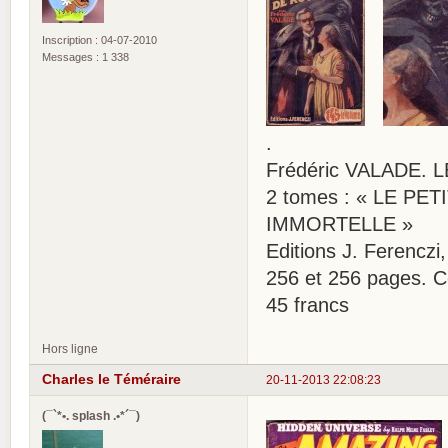
Inscription : 04-07-2010
Messages : 1 338
.
Frédéric VALADE.
2 tomes : « LE PE
IMMORTELLE »
Editions J. Ferenczi
256 et 256 pages. C
45 francs
Hors ligne
Charles le Téméraire
20-11-2013 22:08:23
(¯`*•. splash .•*´¯)