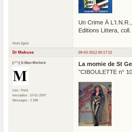
Un Crime À L'I.N.R.,
Editions Littera, co
Hors ligne
Dr Mabuse
09-03-2012 00:17:22
[•°°•] X-Man Morlock
La momie de St Ge
"CIBOULETTE n° 1
Lieu : Paris
Inscription : 10-01-2007
Messages : 2 288