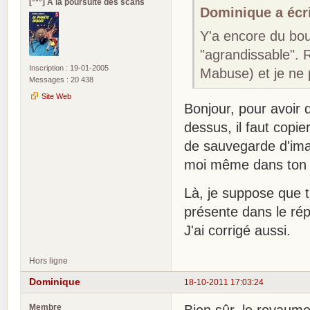
[°*°] A la poursuite des scans
Dominique a écri
Y'a encore du boul
"agrandissable". R
Inscription : 19-01-2005
Mabuse) et je ne 
Messages : 20 438
Site Web
Bonjour, pour avoir 
dessus, il faut copier
de sauvegarde d'imag
moi même dans ton 
Là, je suppose que t
présente dans le rép
J'ai corrigé aussi.
Hors ligne
Dominique
18-10-2011 17:03:24
Membre
Bien sûr, le royaum