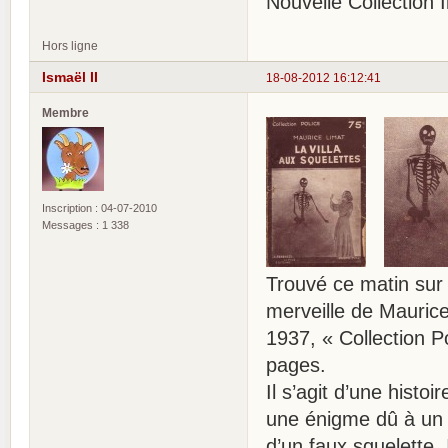
Nouvelle Collection Il
Hors ligne
Ismaël II
18-08-2012 16:12:41
Membre
Inscription : 04-07-2010
Messages : 1 338
Trouvé ce matin sur 
merveille de Mauri
1937, « Collection Po
pages.
Il s’agit d’une hist
une énigme dû à un hé
d’un faux squelette.