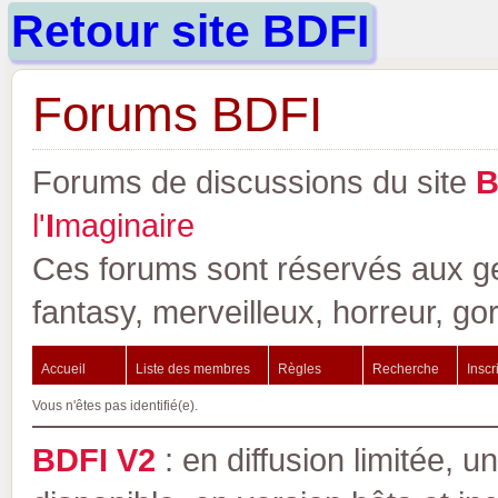
Retour site BDFI
Forums BDFI
Forums de discussions du site
l'
I
maginaire
Ces forums sont réservés aux gen
fantasy, merveilleux, horreur, go
Accueil
Liste des membres
Règles
Recherche
Inscr
Vous n'êtes pas identifié(e).
BDFI V2
: en diffusion limitée, u