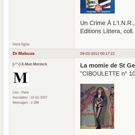
Un Crime À L'I.N.R.,
Editions Littera, co
Hors ligne
Dr Mabuse
09-03-2012 00:17:22
[•°°•] X-Man Morlock
La momie de St Ge
"CIBOULETTE n° 1
Lieu : Paris
Inscription : 10-01-2007
Messages : 2 288