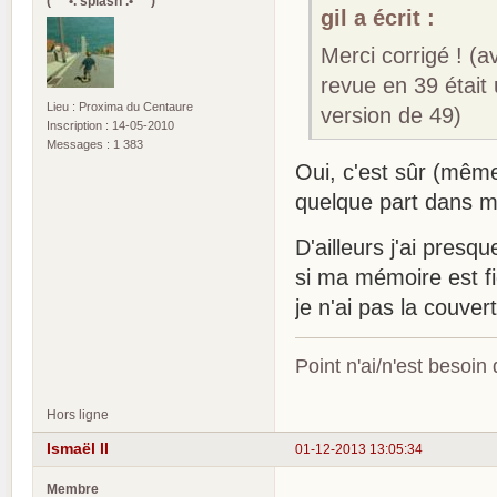
(¯`*•. splash .•*´¯)
gil a écrit :
Merci corrigé ! (a
revue en 39 était
Lieu : Proxima du Centaure
version de 49)
Inscription : 14-05-2010
Messages : 1 383
Oui, c'est sûr (même
quelque part dans m
D'ailleurs j'ai pres
si ma mémoire est f
je n'ai pas la couver
Point n'ai/n'est besoin
Hors ligne
Ismaël II
01-12-2013 13:05:34
Membre
.