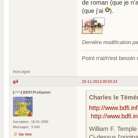
de roman (que je n'a
(que j'ai
).
Dernière modification p
Point n'ai/n'est besoin
Hors ligne
gil
25-11-2013 00:50:24
[•°•°•] BDFI ProGamer
Charles le Téméra
http://www.bdfi.i
http://www.bdfi.i
Inscription : 18-01-2005
Messages : 5 540
William F. Temple
Site Web
Ci-dessus l'origi