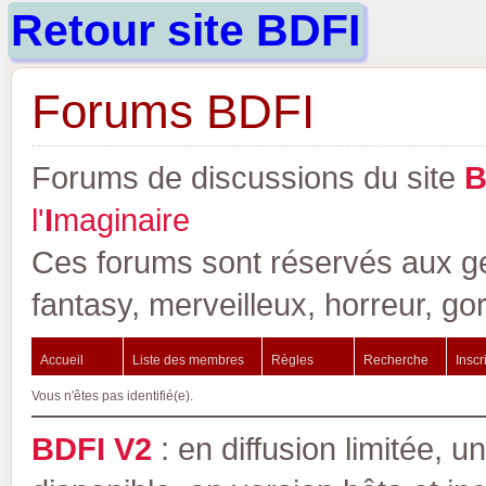
Retour site BDFI
Forums BDFI
Forums de discussions du site
l'
I
maginaire
Ces forums sont réservés aux gen
fantasy, merveilleux, horreur, go
Accueil
Liste des membres
Règles
Recherche
Inscr
Vous n'êtes pas identifié(e).
BDFI V2
: en diffusion limitée, u