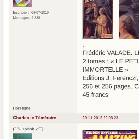
Inscription : 04-07-2010
Messages : 1 338
.
Frédéric VALADE.
2 tomes : « LE PE
IMMORTELLE »
Editions J. Ferenczi
256 et 256 pages. C
45 francs
Hors ligne
Charles le Téméraire
20-11-2013 22:08:23
(¯`*•. splash .•*´¯)