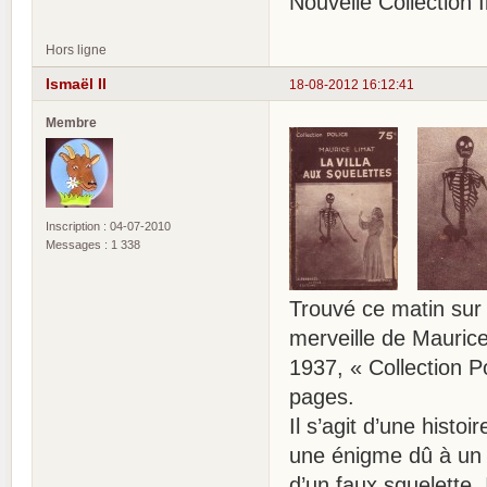
Nouvelle Collection Il
Hors ligne
Ismaël II
18-08-2012 16:12:41
Membre
Inscription : 04-07-2010
Messages : 1 338
Trouvé ce matin sur 
merveille de Mauri
1937, « Collection Po
pages.
Il s’agit d’une hist
une énigme dû à un hé
d’un faux squelette.