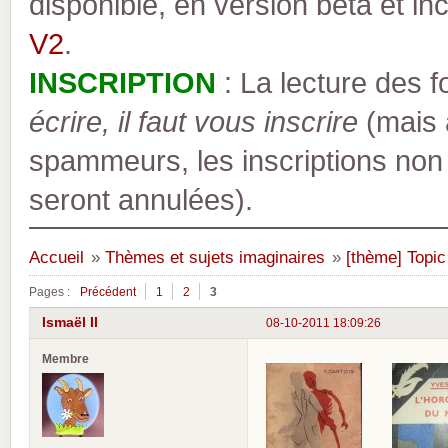
disponible, en version bêta et inc
V2
.
INSCRIPTION
: La lecture des 
écrire, il faut vous inscrire
(mais a
spammeurs, les inscriptions non
seront annulées).
Accueil
»
Thèmes et sujets imaginaires
»
[thème] Topic
Pages :
Précédent
1
2
3
Ismaël II
08-10-2011 18:09:26
Membre