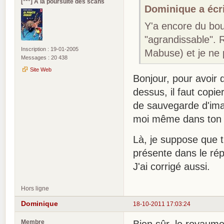
[°*°] A la poursuite des scans
Dominique a écri
Y'a encore du boul
"agrandissable". R
Inscription : 19-01-2005
Mabuse) et je ne 
Messages : 20 438
Site Web
Bonjour, pour avoir 
dessus, il faut copier
de sauvegarde d'imag
moi même dans ton 
Là, je suppose que t
présente dans le rép
J'ai corrigé aussi.
Hors ligne
Dominique
18-10-2011 17:03:24
Membre
Bien sûr, le royaum