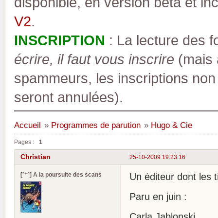
disponible, en version bêta et inc
V2
.
INSCRIPTION
: La lecture des 
écrire, il faut vous inscrire
(mais a
spammeurs, les inscriptions non
seront annulées).
Accueil
»
Programmes de parution
»
Hugo & Cie
Pages :
1
Christian
25-10-2009 19:23:16
[°*°] A la poursuite des scans
Un éditeur dont les 
Paru en juin :
Carla Jablonski .....