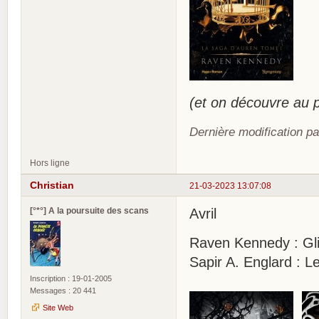
(et on découvre au
Dernière modification pa
Hors ligne
Christian
21-03-2023 13:07:08
[°*°] A la poursuite des scans
Avril
Raven Kennedy : Glin
Sapir A. Englard : L
Inscription : 19-01-2005
Messages : 20 441
Site Web