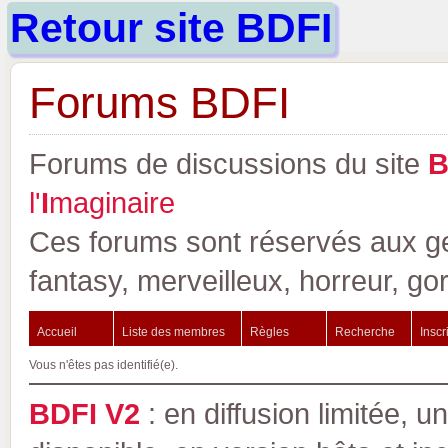
Retour site BDFI
Forums BDFI
Forums de discussions du site
l'
I
maginaire
Ces forums sont réservés aux gen
fantasy, merveilleux, horreur, go
Accueil
Liste des membres
Règles
Recherche
Inscr
Vous n'êtes pas identifié(e).
BDFI V2
: en diffusion limitée, u