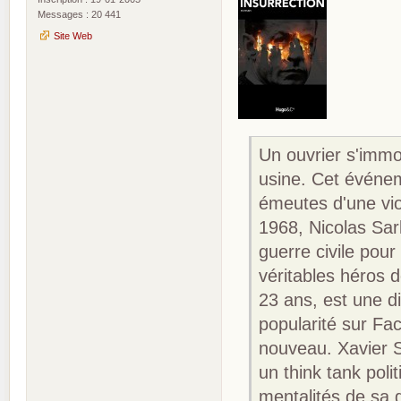
Messages : 20 441
Site Web
Un ouvrier s'immol
usine. Cet événe
émeutes d'une vio
1968, Nicolas Sar
guerre civile pour
véritables héros 
23 ans, est une 
popularité sur Fa
nouveau. Xavier S
un think tank poli
mentalités de sa 