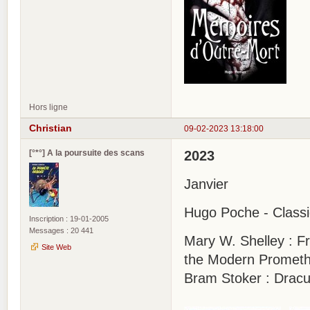
Hors ligne
Christian
09-02-2023 13:18:00
[°*°] A la poursuite des scans
2023
Janvier
Hugo Poche - Class
Inscription : 19-01-2005
Messages : 20 441
Mary W. Shelley : F
Site Web
the Modern Prometh
Bram Stoker : Dracu