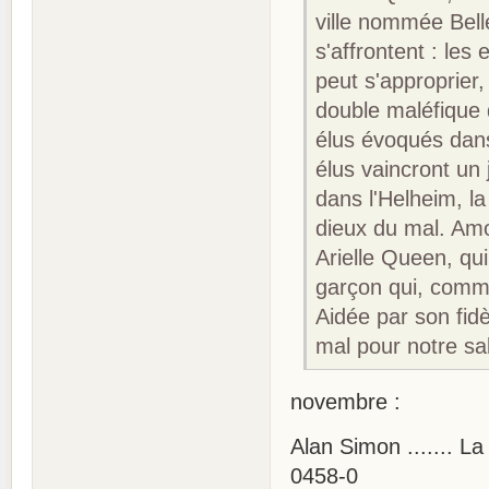
ville nommée Bell
s'affrontent : les 
peut s'approprier,
double maléfique q
élus évoqués dans
élus vaincront un j
dans l'Helheim, la
dieux du mal. Amo
Arielle Queen, qui
garçon qui, comme
Aidée par son fid
mal pour notre sal
novembre :
Alan Simon ....... L
0458-0