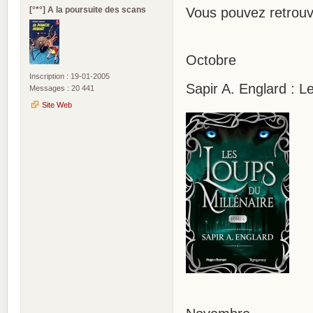
[°*°] A la poursuite des scans
Vous pouvez retrou
Octobre
Inscription : 19-01-2005
Sapir A. Englard : L
Messages : 20 441
Site Web