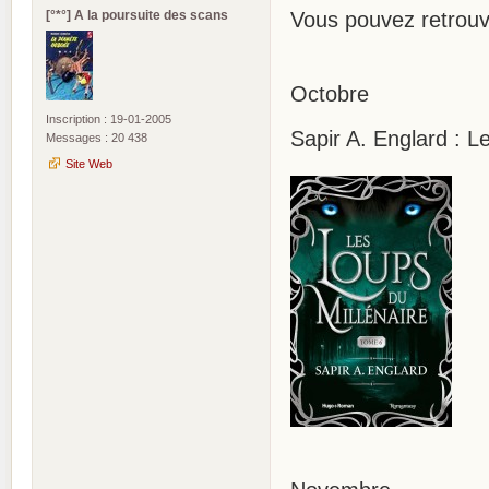
[°*°] A la poursuite des scans
Vous pouvez retrou
Octobre
Inscription : 19-01-2005
Sapir A. Englard : L
Messages : 20 438
Site Web