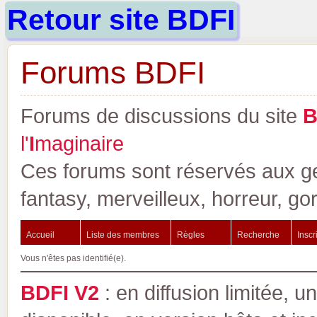
Retour site BDFI
Forums BDFI
Forums de discussions du site
l'
I
maginaire
Ces forums sont réservés aux gen
fantasy, merveilleux, horreur, go
Accueil
Liste des membres
Règles
Recherche
Inscr
Vous n'êtes pas identifié(e).
BDFI V2
: en diffusion limitée, u