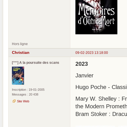
Hors ligne
Christian
09-02-2023 13:18:00
[°*°] A la poursuite des scans
2023
Janvier
Hugo Poche - Class
Inscription : 19-01-2005
Messages : 20 438
Mary W. Shelley : F
Site Web
the Modern Prometh
Bram Stoker : Dracu