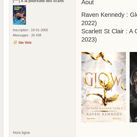
[°*°] A la poursuite des scans
Aout
Raven Kennedy : Glo
2022)
Scarlett St Clair :
Inscription : 19-01-2005
Messages : 20 438
2023)
Site Web
Hors ligne