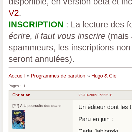
disponible, en version bêta et inc
V2
.
INSCRIPTION
: La lecture des 
écrire, il faut vous inscrire
(mais a
spammeurs, les inscriptions non
seront annulées).
Accueil
»
Programmes de parution
»
Hugo & Cie
Pages :
1
Christian
25-10-2009 19:23:16
[°*°] A la poursuite des scans
Un éditeur dont les 
Paru en juin :
Carla Jablonski .....