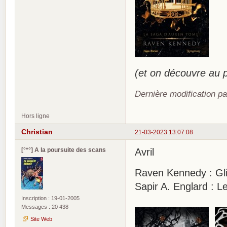
(et on découvre au
Dernière modification pa
Hors ligne
Christian
21-03-2023 13:07:08
[°*°] A la poursuite des scans
Avril
Raven Kennedy : Glin
Sapir A. Englard : L
Inscription : 19-01-2005
Messages : 20 438
Site Web