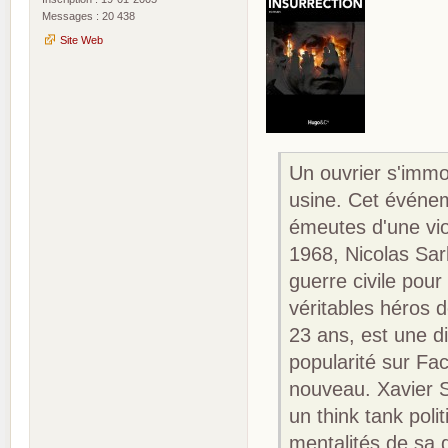
Messages : 20 438
Site Web
Un ouvrier s'immol
usine. Cet événe
émeutes d'une vio
1968, Nicolas Sar
guerre civile pour
véritables héros 
23 ans, est une 
popularité sur Fa
nouveau. Xavier S
un think tank poli
mentalités de sa 