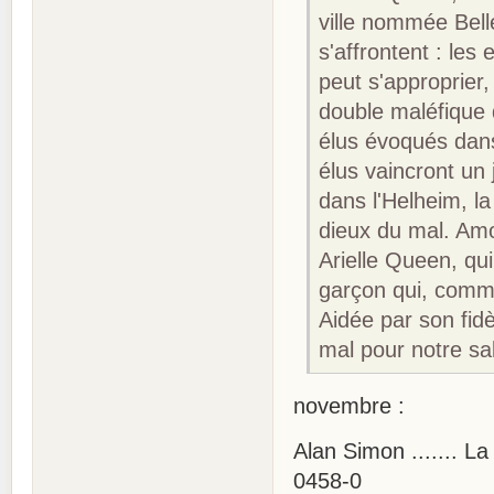
ville nommée Bell
s'affrontent : les 
peut s'approprier,
double maléfique q
élus évoqués dans
élus vaincront un j
dans l'Helheim, la
dieux du mal. Amo
Arielle Queen, qui
garçon qui, comme
Aidée par son fid
mal pour notre sal
novembre :
Alan Simon ....... L
0458-0