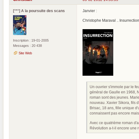
[°*°] A la poursuite des scans
Janvier :
Christophe Maraval .. Insurrectio
Inscription : 19-01-2005
Messages : 20 438
Site Web
Un ouvrier s'immole par le f
général de Gaulle en 1968, Ni
roman sont des jeunes. Marie
nouveau. Xavier Sikora, fils 
Brisac, 18 ans, fille unique 
connaissent pas encore mais
Avec ce quatrième roman d'an
Révolution a-t-il encore une 