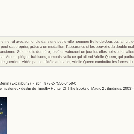
line, vit avec son oncle dans une petite ville nommée Belle-de-Jour, où, la nuit, de
 peut s'approprier, grâce à un médaillon, l'apparence et les pouvoirs du double maléf
cienne. Selon cette dernière, les élus vaincront un jour les elfes noirs et les alte
 mal. Amour, pièges, trahisons, combats, voilà ce qui attend Arielle Queen, qui part
e guerriers. Aidée par son fidèle animalter, Arielle Queen combattra les forces du m
 Merlin (Excalibur 2) - isbn : 978-2-7556-0458-0
 mystérieux destin de Timothy Hunter 2) (The Books of Magic 2 : Bindings, 2003) t