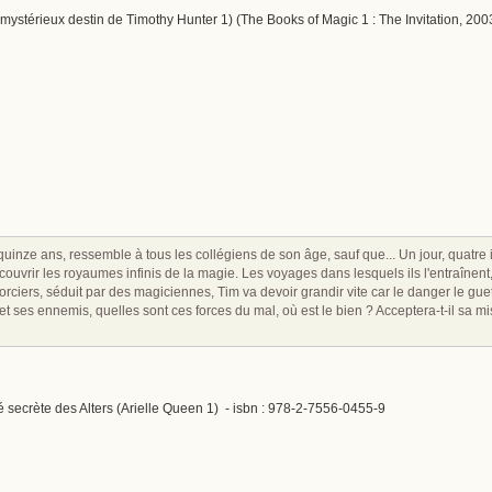
(Le mystérieux destin de Timothy Hunter 1) (The Books of Magic 1 : The Invitation, 200
inze ans, ressemble à tous les collégiens de son âge, sauf que... Un jour, quatre inc
 découvrir les royaumes infinis de la magie. Les voyages dans lesquels ils l'entraîne
sorciers, séduit par des magiciennes, Tim va devoir grandir vite car le danger le gue
et ses ennemis, quelles sont ces forces du mal, où est le bien ? Acceptera-t-il sa mis
té secrète des Alters (Arielle Queen 1) - isbn : 978-2-7556-0455-9