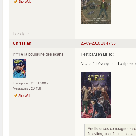
Site Web
Hors ligne
Christian
26-09-2010 18:47:35
[°*°] A la poursuite des scans
Il est paru en juillet :
Michel J. Lévesque .... La riposte
Inscription : 19-01-2005
Messages : 20 438
Site Web
Arielle et ses compagnons son
festivités, les elfes noirs at