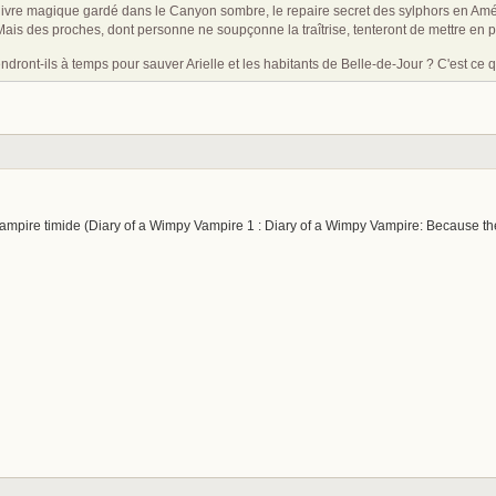
re magique gardé dans le Canyon sombre, le repaire secret des sylphors en Amériq
. Mais des proches, dont personne ne soupçonne la traîtrise, tenteront de mettre en p
dront-ils à temps pour sauver Arielle et les habitants de Belle-de-Jour ? C'est ce q
n vampire timide (Diary of a Wimpy Vampire 1 : Diary of a Wimpy Vampire: Because 