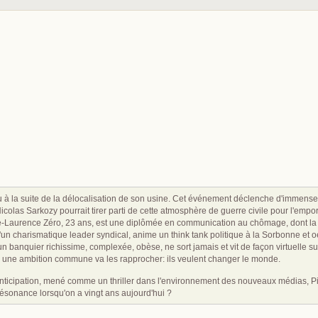
n
eu à la suite de la délocalisation de son usine. Cet événement déclenche d'immense
colas Sarkozy pourrait tirer parti de cette atmosphère de guerre civile pour l'emport
-Laurence Zéro, 23 ans, est une diplômée en communication au chômage, dont la p
d'un charismatique leader syndical, anime un think tank politique à la Sorbonne et
d'un banquier richissime, complexée, obèse, ne sort jamais et vit de façon virtuelle
 une ambition commune va les rapprocher: ils veulent changer le monde.
ticipation, mené comme un thriller dans l'environnement des nouveaux médias, Pie
résonance lorsqu'on a vingt ans aujourd'hui ?