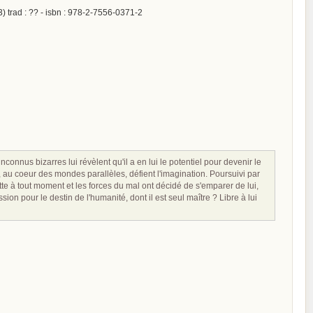
3) trad : ?? - isbn : 978-2-7556-0371-2
onnus bizarres lui révèlent qu'il a en lui le potentiel pour devenir le
nt, au coeur des mondes parallèles, défient l'imagination. Poursuivi par
tte à tout moment et les forces du mal ont décidé de s'emparer de lui,
sion pour le destin de l'humanité, dont il est seul maître ? Libre à lui