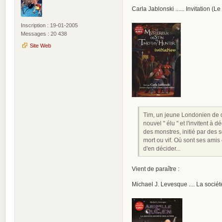
Carla Jablonski ...... Invitation 
Inscription : 19-01-2005
Messages : 20 438
Site Web
Tim, un jeune Londonien de qu
nouvel " élu " et l'invitent à
des monstres, initié par des 
mort ou vif. Où sont ses amis 
d'en décider...
Vient de paraître :
Michael J. Levesque .... La socié