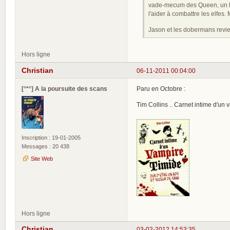
vade-mecum des Queen, un liv
l'aider à combattre les elfes
Jason et les dobermans revien
Hors ligne
Christian
06-11-2011 00:04:00
[°*°] A la poursuite des scans
Paru en Octobre :
Tim Collins .. Carnet intime d'u
Inscription : 19-01-2005
Messages : 20 438
Site Web
Hors ligne
Christian
03-02-2012 14:53:35