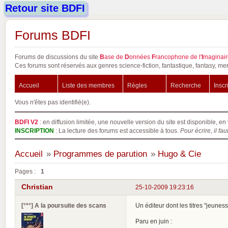
Retour site BDFI
Forums BDFI
Forums de discussions du site
B
ase de
D
onnées
F
rancophone de l'
I
maginair
Ces forums sont réservés aux genres science-fiction, fantastique, fantasy, mer
Accueil
Liste des membres
Règles
Recherche
Inscr
Vous n'êtes pas identifié(e).
BDFI V2
: en diffusion limitée, une nouvelle version du site est disponible, en 
INSCRIPTION
: La lecture des forums est accessible à tous.
Pour écrire, il fau
Accueil
»
Programmes de parution
»
Hugo & Cie
Pages :
1
Christian
25-10-2009 19:23:16
[°*°] A la poursuite des scans
Un éditeur dont les titres "jeune
Paru en juin :