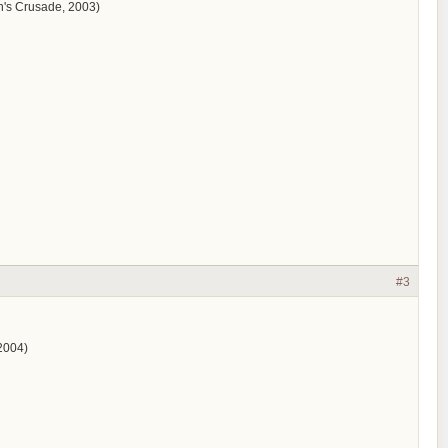
en's Crusade, 2003)
#3
2004)