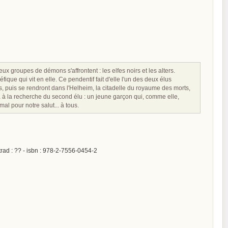
ux groupes de démons s'affrontent : les elfes noirs et les alters.
ique qui vit en elle. Ce pendentif fait d'elle l'un des deux élus
rs, puis se rendront dans l'Helheim, la citadelle du royaume des morts,
ira à la recherche du second élu : un jeune garçon qui, comme elle,
al pour notre salut... à tous.
rad : ?? - isbn : 978-2-7556-0454-2