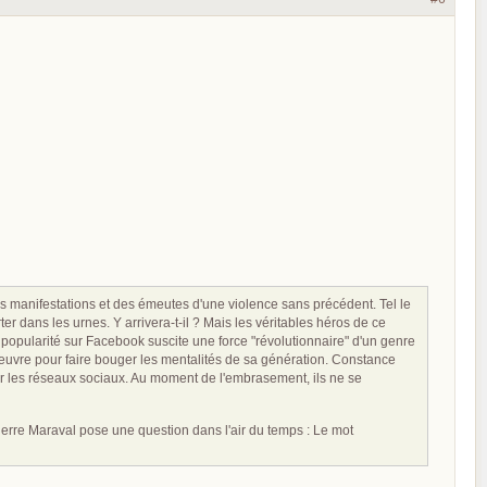
s manifestations et des émeutes d'une violence sans précédent. Tel le
er dans les urnes. Y arrivera-t-il ? Mais les véritables héros de ce
opularité sur Facebook suscite une force "révolutionnaire" d'un genre
 oeuvre pour faire bouger les mentalités de sa génération. Constance
 sur les réseaux sociaux. Au moment de l'embrasement, ils ne se
rre Maraval pose une question dans l'air du temps : Le mot