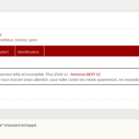
e
veilleux, horreur, gore.
iption
Identification
version bêta et incomplète. Plus d'info ici :
Annonce BDFI V2
.
t vous inscrire
(mais attention, pour lutter contre les robots spammeurs, les inscri
sse" m'avaient échappé.