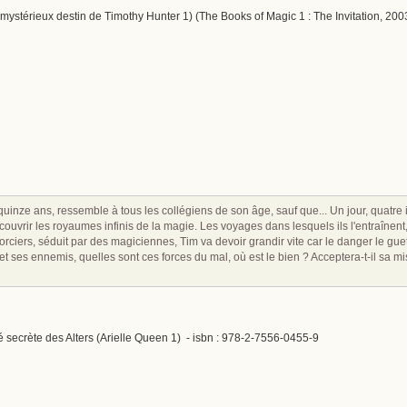
(Le mystérieux destin de Timothy Hunter 1) (The Books of Magic 1 : The Invitation, 200
inze ans, ressemble à tous les collégiens de son âge, sauf que... Un jour, quatre inc
 découvrir les royaumes infinis de la magie. Les voyages dans lesquels ils l'entraîne
sorciers, séduit par des magiciennes, Tim va devoir grandir vite car le danger le gue
et ses ennemis, quelles sont ces forces du mal, où est le bien ? Acceptera-t-il sa mis
té secrète des Alters (Arielle Queen 1) - isbn : 978-2-7556-0455-9