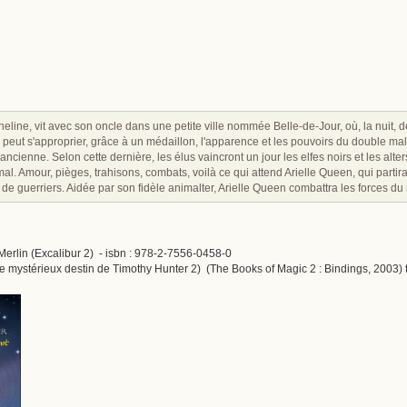
line, vit avec son oncle dans une petite ville nommée Belle-de-Jour, où, la nuit, de
 peut s'approprier, grâce à un médaillon, l'apparence et les pouvoirs du double maléf
cienne. Selon cette dernière, les élus vaincront un jour les elfes noirs et les alte
 mal. Amour, pièges, trahisons, combats, voilà ce qui attend Arielle Queen, qui part
e guerriers. Aidée par son fidèle animalter, Arielle Queen combattra les forces du m
 Merlin (Excalibur 2) - isbn : 978-2-7556-0458-0
 mystérieux destin de Timothy Hunter 2) (The Books of Magic 2 : Bindings, 2003) t