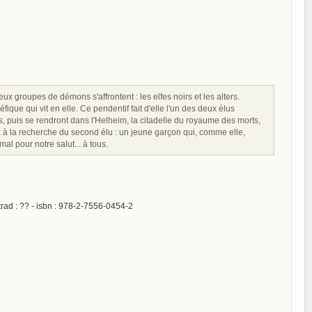
ux groupes de démons s'affrontent : les elfes noirs et les alters.
ique qui vit en elle. Ce pendentif fait d'elle l'un des deux élus
rs, puis se rendront dans l'Helheim, la citadelle du royaume des morts,
ira à la recherche du second élu : un jeune garçon qui, comme elle,
al pour notre salut... à tous.
rad : ?? - isbn : 978-2-7556-0454-2