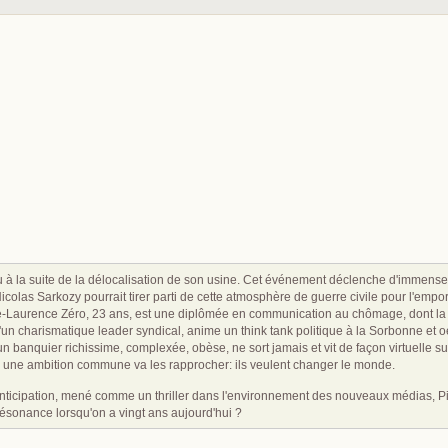
n
eu à la suite de la délocalisation de son usine. Cet événement déclenche d'immense
colas Sarkozy pourrait tirer parti de cette atmosphère de guerre civile pour l'emport
-Laurence Zéro, 23 ans, est une diplômée en communication au chômage, dont la p
d'un charismatique leader syndical, anime un think tank politique à la Sorbonne et
d'un banquier richissime, complexée, obèse, ne sort jamais et vit de façon virtuelle
 une ambition commune va les rapprocher: ils veulent changer le monde.
ticipation, mené comme un thriller dans l'environnement des nouveaux médias, Pie
résonance lorsqu'on a vingt ans aujourd'hui ?