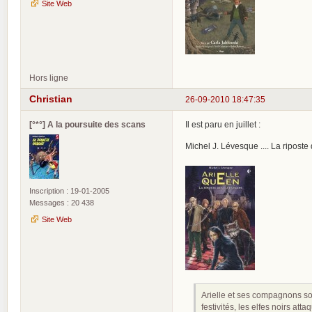
Site Web
Hors ligne
Christian
26-09-2010 18:47:35
[°*°] A la poursuite des scans
Il est paru en juillet :
Michel J. Lévesque .... La riposte
Inscription : 19-01-2005
Messages : 20 438
Site Web
Arielle et ses compagnons son
festivités, les elfes noirs at