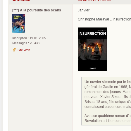
[°*°] A la poursuite des scans
Janvier :
Christophe Maraval .. Insurrectio
Inscription : 19-01-2005
Messages : 20 438
Site Web
Un ouvrier s'immole par le f
général de Gaulle en 1968, Ni
roman sont des jeunes. Marie
nouveau. Xavier Sikora, fils 
Brisac, 18 ans, fille unique 
connaissent pas encore mais
Avec ce quatrième roman d'an
Révolution a-t-il encore une 