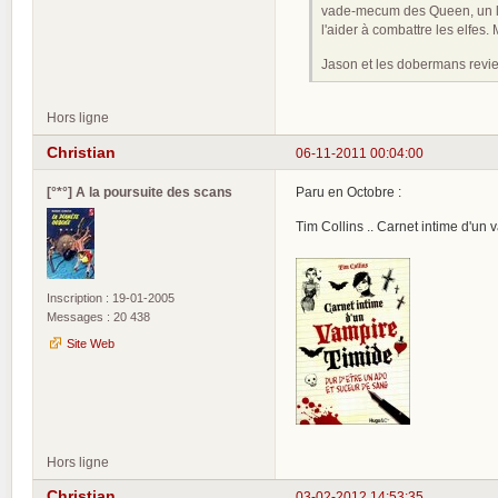
vade-mecum des Queen, un liv
l'aider à combattre les elfes
Jason et les dobermans revien
Hors ligne
Christian
06-11-2011 00:04:00
[°*°] A la poursuite des scans
Paru en Octobre :
Tim Collins .. Carnet intime d'u
Inscription : 19-01-2005
Messages : 20 438
Site Web
Hors ligne
Christian
03-02-2012 14:53:35