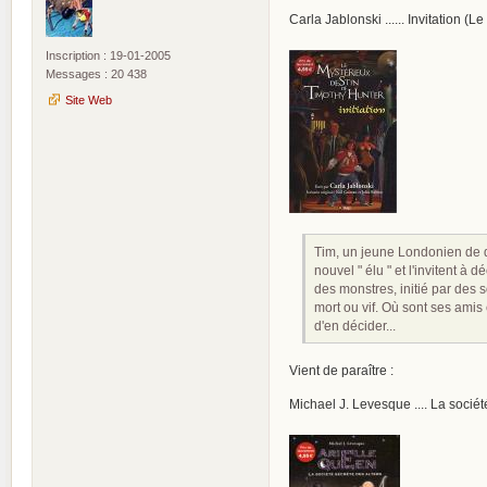
Carla Jablonski ...... Invitation 
Inscription : 19-01-2005
Messages : 20 438
Site Web
Tim, un jeune Londonien de qu
nouvel " élu " et l'invitent à
des monstres, initié par des 
mort ou vif. Où sont ses amis 
d'en décider...
Vient de paraître :
Michael J. Levesque .... La socié