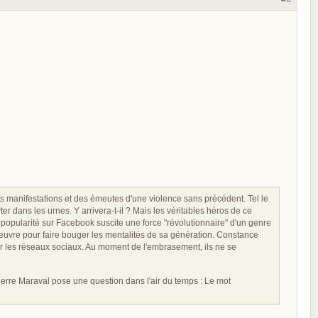
s manifestations et des émeutes d'une violence sans précédent. Tel le
er dans les urnes. Y arrivera-t-il ? Mais les véritables héros de ce
opularité sur Facebook suscite une force "révolutionnaire" d'un genre
 oeuvre pour faire bouger les mentalités de sa génération. Constance
 sur les réseaux sociaux. Au moment de l'embrasement, ils ne se
rre Maraval pose une question dans l'air du temps : Le mot