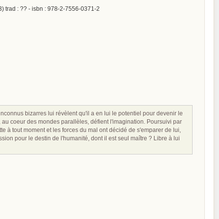
3) trad : ?? - isbn : 978-2-7556-0371-2
onnus bizarres lui révèlent qu'il a en lui le potentiel pour devenir le
nt, au coeur des mondes parallèles, défient l'imagination. Poursuivi par
tte à tout moment et les forces du mal ont décidé de s'emparer de lui,
sion pour le destin de l'humanité, dont il est seul maître ? Libre à lui