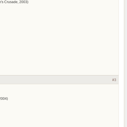
en's Crusade, 2003)
#3
2004)