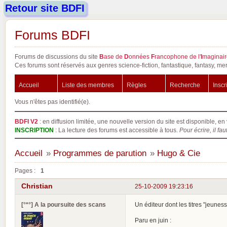
Retour site BDFI
Forums BDFI
Forums de discussions du site
B
ase de
D
onnées
F
rancophone de l'
I
maginair
Ces forums sont réservés aux genres science-fiction, fantastique, fantasy, mer
Accueil
Liste des membres
Règles
Recherche
Inscr
Vous n'êtes pas identifié(e).
BDFI V2
: en diffusion limitée, une nouvelle version du site est disponible, en 
INSCRIPTION
: La lecture des forums est accessible à tous.
Pour écrire, il fau
Accueil
»
Programmes de parution
»
Hugo & Cie
Pages :
1
Christian
25-10-2009 19:23:16
[°*°] A la poursuite des scans
Un éditeur dont les titres "jeune
Paru en juin :