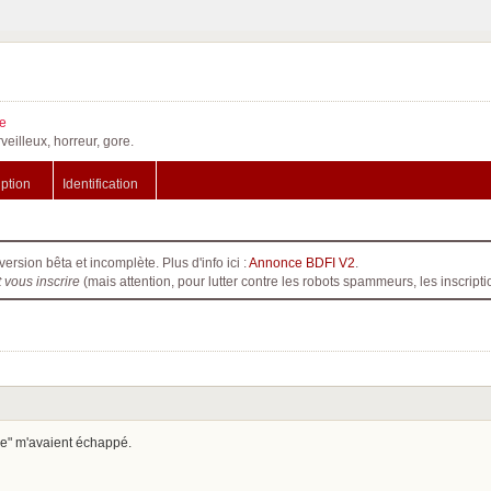
e
veilleux, horreur, gore.
iption
Identification
version bêta et incomplète. Plus d'info ici :
Annonce BDFI V2
.
t vous inscrire
(mais attention, pour lutter contre les robots spammeurs, les inscri
sse" m'avaient échappé.