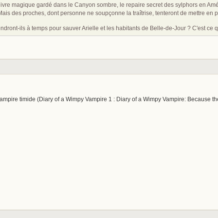
re magique gardé dans le Canyon sombre, le repaire secret des sylphors en Amériq
. Mais des proches, dont personne ne soupçonne la traîtrise, tenteront de mettre en p
dront-ils à temps pour sauver Arielle et les habitants de Belle-de-Jour ? C'est ce q
n vampire timide (Diary of a Wimpy Vampire 1 : Diary of a Wimpy Vampire: Because 