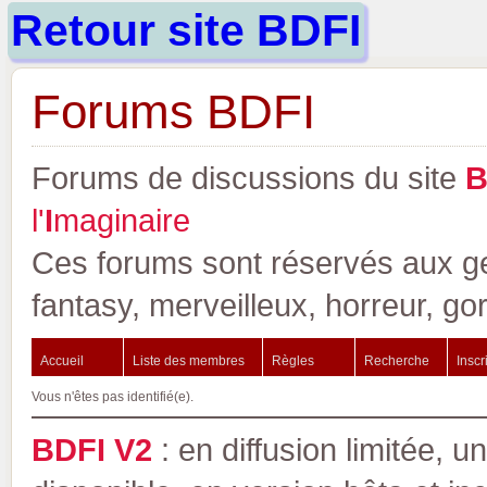
Retour site BDFI
Forums BDFI
Forums de discussions du site
l'
I
maginaire
Ces forums sont réservés aux gen
fantasy, merveilleux, horreur, go
Accueil
Liste des membres
Règles
Recherche
Inscr
Vous n'êtes pas identifié(e).
BDFI V2
: en diffusion limitée, u