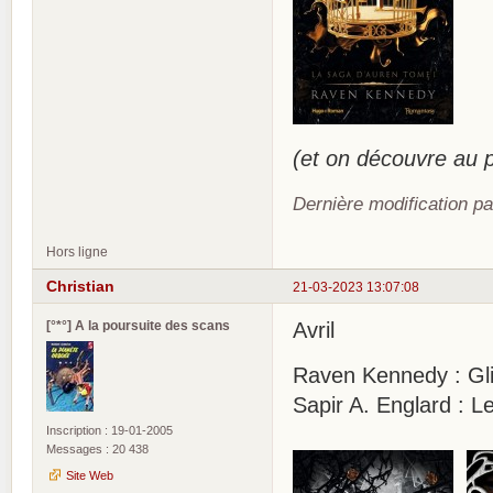
(et on découvre au
Dernière modification pa
Hors ligne
Christian
21-03-2023 13:07:08
[°*°] A la poursuite des scans
Avril
Raven Kennedy : Glin
Sapir A. Englard : L
Inscription : 19-01-2005
Messages : 20 438
Site Web