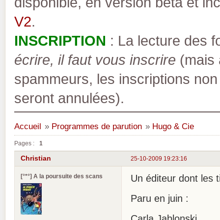
disponible, en version bêta et inc
V2
.
INSCRIPTION
: La lecture des 
écrire, il faut vous inscrire
(mais a
spammeurs, les inscriptions non
seront annulées).
Accueil
»
Programmes de parution
»
Hugo & Cie
Pages :
1
Christian
25-10-2009 19:23:16
[°*°] A la poursuite des scans
Un éditeur dont les 
Paru en juin :
Carla Jablonski .....