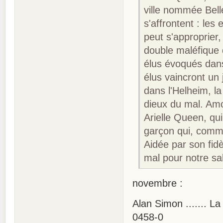
ville nommée Bell
s'affrontent : les 
peut s'approprier,
double maléfique q
élus évoqués dans
élus vaincront un j
dans l'Helheim, la
dieux du mal. Amo
Arielle Queen, qui
garçon qui, comme
Aidée par son fid
mal pour notre sal
novembre :
Alan Simon ....... L
0458-0