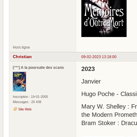
Hors ligne
Christian
09-02-2023 13:18:00
[°*°] A la poursuite des scans
2023
Janvier
Hugo Poche - Class
Inscription : 19-01-2005
Messages : 20 438
Mary W. Shelley : F
Site Web
the Modern Prometh
Bram Stoker : Dracu