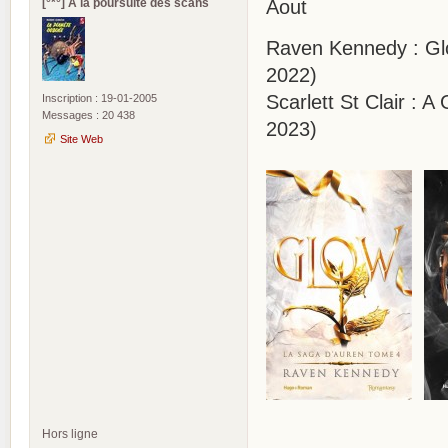
[°*°] A la poursuite des scans
Aout
Raven Kennedy : Glo
2022)
Scarlett St Clair :
Inscription : 19-01-2005
Messages : 20 438
2023)
Site Web
Hors ligne