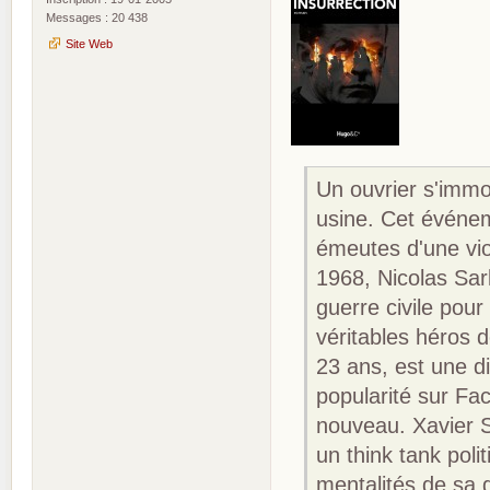
Messages : 20 438
Site Web
Un ouvrier s'immol
usine. Cet événe
émeutes d'une vio
1968, Nicolas Sar
guerre civile pour
véritables héros 
23 ans, est une 
popularité sur Fa
nouveau. Xavier S
un think tank poli
mentalités de sa 