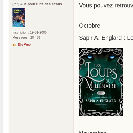
[°*°] A la poursuite des scans
Vous pouvez retrou
Octobre
Inscription : 19-01-2005
Sapir A. Englard : L
Messages : 20 438
Site Web