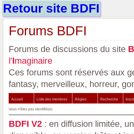
Retour site BDFI
Forums BDFI
Forums de discussions du site
l'
I
maginaire
Ces forums sont réservés aux gen
fantasy, merveilleux, horreur, go
Accueil
Liste des membres
Règles
Recherche
Inscr
Vous n'êtes pas identifié(e).
BDFI V2
: en diffusion limitée, u