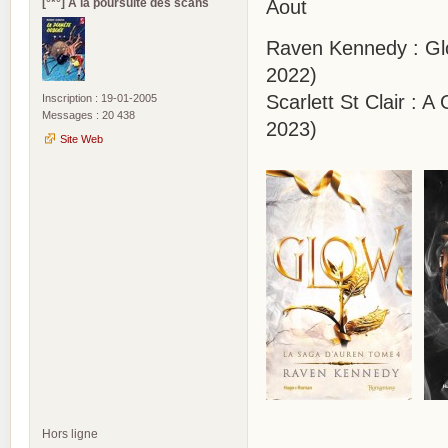
[°*°] A la poursuite des scans
Aout
Raven Kennedy : Glo
2022)
Scarlett St Clair :
Inscription : 19-01-2005
Messages : 20 438
2023)
Site Web
Hors ligne