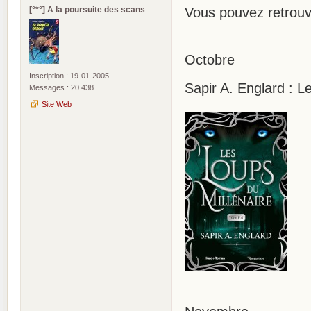
[°*°] A la poursuite des scans
Vous pouvez retrou
Octobre
Inscription : 19-01-2005
Sapir A. Englard : L
Messages : 20 438
Site Web