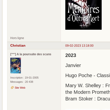
Hors ligne
Christian
09-02-2023 13:18:00
[°*°] A la poursuite des scans
2023
Janvier
Hugo Poche - Class
Inscription : 19-01-2005
Messages : 20 438
Mary W. Shelley : F
Site Web
the Modern Prometh
Bram Stoker : Dracu