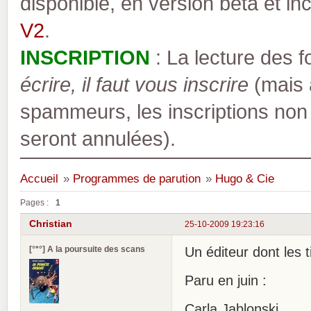
disponible, en version bêta et inc
V2
.
INSCRIPTION
: La lecture des 
écrire, il faut vous inscrire
(mais a
spammeurs, les inscriptions non
seront annulées).
Accueil
»
Programmes de parution
»
Hugo & Cie
Pages :
1
Christian
25-10-2009 19:23:16
[°*°] A la poursuite des scans
Un éditeur dont les 
Paru en juin :
Carla Jablonski .....