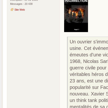
Messages : 20 438
Site Web
Un ouvrier s'immol
usine. Cet événe
émeutes d'une vio
1968, Nicolas Sar
guerre civile pour
véritables héros 
23 ans, est une 
popularité sur Fa
nouveau. Xavier S
un think tank poli
mentalités de sa 