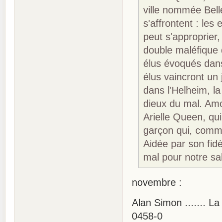
ville nommée Bell
s'affrontent : les 
peut s'approprier,
double maléfique q
élus évoqués dans
élus vaincront un j
dans l'Helheim, la
dieux du mal. Amo
Arielle Queen, qui
garçon qui, comme
Aidée par son fid
mal pour notre sal
novembre :
Alan Simon ....... L
0458-0