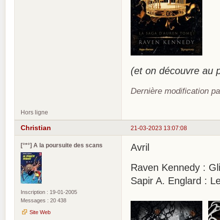
(et on découvre au
Dernière modification pa
Hors ligne
Christian
21-03-2023 13:07:08
[°*°] A la poursuite des scans
Avril
Raven Kennedy : Glin
Sapir A. Englard : L
Inscription : 19-01-2005
Messages : 20 438
Site Web