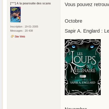
[°*°] A la poursuite des scans
Vous pouvez retrou
Octobre
Inscription : 19-01-2005
Sapir A. Englard : L
Messages : 20 438
Site Web