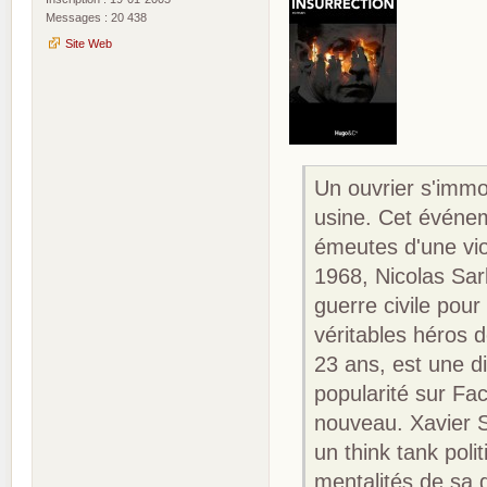
Messages : 20 438
Site Web
Un ouvrier s'immol
usine. Cet événe
émeutes d'une vio
1968, Nicolas Sar
guerre civile pour
véritables héros 
23 ans, est une 
popularité sur Fa
nouveau. Xavier S
un think tank poli
mentalités de sa 