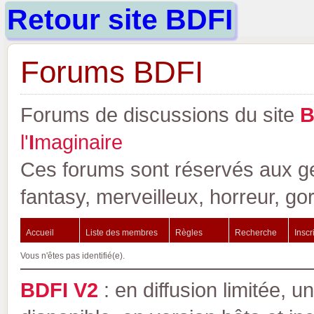
Retour site BDFI
Forums BDFI
Forums de discussions du site
l'
I
maginaire
Ces forums sont réservés aux gen
fantasy, merveilleux, horreur, go
Accueil
Liste des membres
Règles
Recherche
Inscr
Vous n'êtes pas identifié(e).
BDFI V2
: en diffusion limitée, u