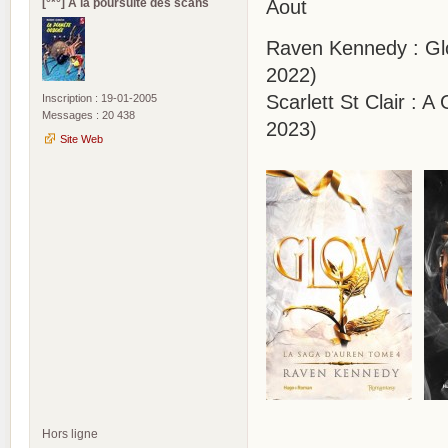
[°*°] A la poursuite des scans
Aout
Raven Kennedy : Glo
2022)
Scarlett St Clair :
Inscription : 19-01-2005
Messages : 20 438
2023)
Site Web
Hors ligne