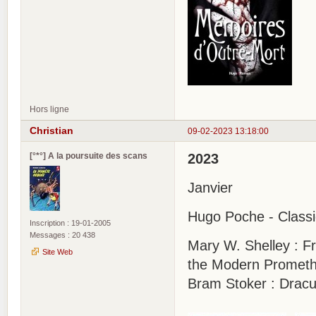
Hors ligne
Christian
09-02-2023 13:18:00
[°*°] A la poursuite des scans
2023
Janvier
Hugo Poche - Class
Inscription : 19-01-2005
Messages : 20 438
Mary W. Shelley : F
Site Web
the Modern Prometh
Bram Stoker : Dracu