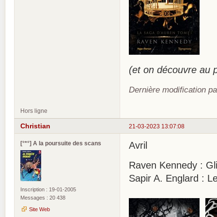
(et on découvre au
Dernière modification pa
Hors ligne
Christian
21-03-2023 13:07:08
[°*°] A la poursuite des scans
Avril
Raven Kennedy : Glin
Sapir A. Englard : L
Inscription : 19-01-2005
Messages : 20 438
Site Web