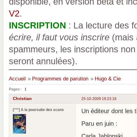
disponible, en version bêta et inc
V2
.
INSCRIPTION
: La lecture des 
écrire, il faut vous inscrire
(mais a
spammeurs, les inscriptions non
seront annulées).
Accueil
»
Programmes de parution
»
Hugo & Cie
Pages :
1
Christian
25-10-2009 19:23:16
[°*°] A la poursuite des scans
Un éditeur dont les 
Paru en juin :
Carla Jablonski .....