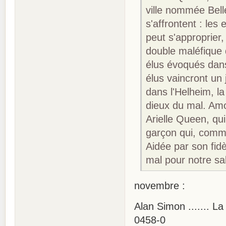
ville nommée Bell
s'affrontent : les 
peut s'approprier,
double maléfique q
élus évoqués dans
élus vaincront un j
dans l'Helheim, la
dieux du mal. Amo
Arielle Queen, qui
garçon qui, comme
Aidée par son fid
mal pour notre sal
novembre :
Alan Simon ....... L
0458-0