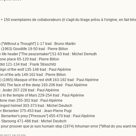
+ 150 exemplaires de collaborateurs (il s'agit du tirage prévu à l'origine, en fait t
 ["Without a Thought"] 1-17 trad : Bruno Martin
 (1963) Goodlife 19-50 trad : Pierre Billon
he life heater ["The peacemaker"] 51-63 trad : Michel Demuth
tone place 65-120 trad : Pierre Billon
 did 121-134 trad : Frank Straschitz
Sign of the wolf 135-148 trad : Paul Alpérine
n of the arts 149-162 trad : Pierre Billon
 (1965) Masque of the red shift 163-192 trad : Paul Alpérine
66) The face of the deep 193-206 trad : Paul Alpérine
. Jester 207-228 trad : Paul Alpérine
 In the temple of Mars 229-254 trad : Paul Alpérine
Stone man 255-302 trad : Paul Alpérine
winged helmet 303-373 trad : Michel Deutsch
r Berserker 375-453 trad : Jean-Pierre Pugi
 Berserker's prey ["Pressure"] 455-470 trad : Paul Alpérine
8) Starsong 471-486 trad : Michel Deutsch
 pour prouver que je suis humain stop (1974) Inhuman error ["What do you want me 
-05-2012 18:22:03)