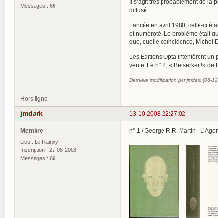
Il s’agit très probablement de la
Messages : 66
diffusé.
Lancée en avril 1980, celle-ci éta
et numéroté. Le problème était qu’
que, quelle coïncidence, Michel D
Les Editions Opta intentèrent un 
vente. Le n° 2, « Berserker !» de
Dernière modification par jmdark (06-1
Hors ligne
jmdark
13-10-2008 22:27:02
Membre
n° 1 / George R.R. Martin - L’Agon
Lieu : Le Raincy
Inscription : 27-08-2008
Messages : 66