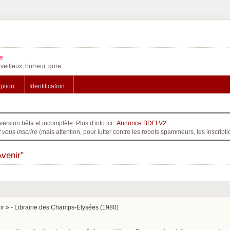
e
veilleux, horreur, gore.
iption
Identification
version bêta et incomplète. Plus d'info ici :
Annonce BDFI V2
.
t vous inscrire
(mais attention, pour lutter contre les robots spammeurs, les inscri
Avenir"
ir » - Librairie des Champs-Elysées (1980)