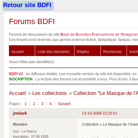
Retour site BDFI
Forums BDFI
Forums de discussions du site
B
ase de
D
onnées
F
rancophone de l'
I
maginair
Ces forums sont réservés aux genres science-fiction, fantastique, fantasy, mer
Accueil
Liste des membres
Règles
Recherche
Inscr
Vous n'êtes pas identifié(e).
BDFI V2
: en diffusion limitée, une nouvelle version du site est disponible, en 
INSCRIPTION
: La lecture des forums est accessible à tous.
Pour écrire, il fau
Accueil
»
Les collections
»
Collection "Le Masque de l'
Pages :
1
2
3
4
Suivant
jmdark
13-10-2008 22:25:51
Membre
Collection « Le Masque de l’Aven
Lieu : Le Raincy
Inscription : 27-08-2008