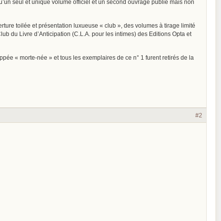
 qu’un seul et unique volume officiel et un second ouvrage publié mais non
rture toilée et présentation luxueuse « club », des volumes à tirage limité
ub du Livre d’Anticipation (C.L.A. pour les intimes) des Editions Opta et
ppée « morte-née » et tous les exemplaires de ce n° 1 furent retirés de la
#2