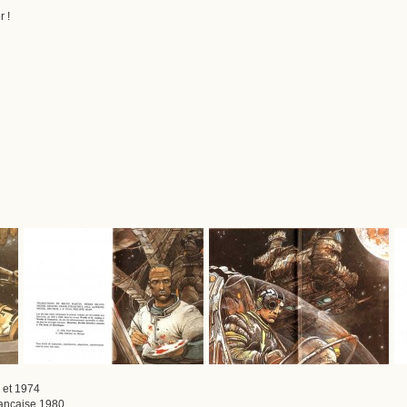
 !
 et 1974
française 1980