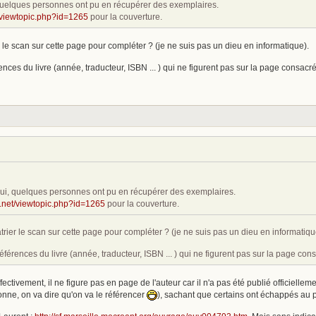
, quelques personnes ont pu en récupérer des exemplaires.
et/viewtopic.php?id=1265
pour la couverture.
le scan sur cette page pour compléter ? (je ne suis pas un dieu en informatique).
ences du livre (année, traducteur, ISBN ... ) qui ne figurent pas sur la page consa
 oui, quelques personnes ont pu en récupérer des exemplaires.
fi.net/viewtopic.php?id=1265
pour la couverture.
ier le scan sur cette page pour compléter ? (je ne suis pas un dieu en informatiqu
éférences du livre (année, traducteur, ISBN ... ) qui ne figurent pas sur la page c
Effectivement, il ne figure pas en page de l'auteur car il n'a pas été publié officielle
onne, on va dire qu'on va le référencer
), sachant que certains ont échappés au