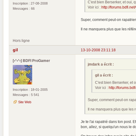
C'est bien Berserker, et oui
Inscription : 27-08-2008
Voir ici :
http://forums.bdfi.n
Messages : 66
Super, comment peut-on rapatrier 
Il ne manquera plus que les référ
Hors ligne
gil
13-10-2008 23:11:18
[•°•°•] BDFI ProGamer
jmdark a écrit :
gil a écrit :
C'est bien Berserker, et
Voir ici :
http://forums.bd
Inscription : 18-01-2005
Messages : 5 541
Super, comment peut-on rapatr
Site Web
Il ne manquera plus que les r
Je te l'ai rapatrié dans ton post. 
bon, allez, si quelqu'un nous le d