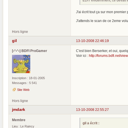
EDIT évidemment, ce devait êt
J'ai écrit tout ça sur mon premier
J'attends le scan de ce 2eme vol
Hors ligne
gil
13-10-2008 22:46:19
[•°•°•] BDFI ProGamer
C'est bien Berserker, et oui, qu
Voir ici :
http://forums.bdfi.net/vi
Inscription : 18-01-2005
Messages : 5 541
Site Web
Hors ligne
jmdark
13-10-2008 22:55:27
Membre
gil a écrit :
Lieu : Le Raincy