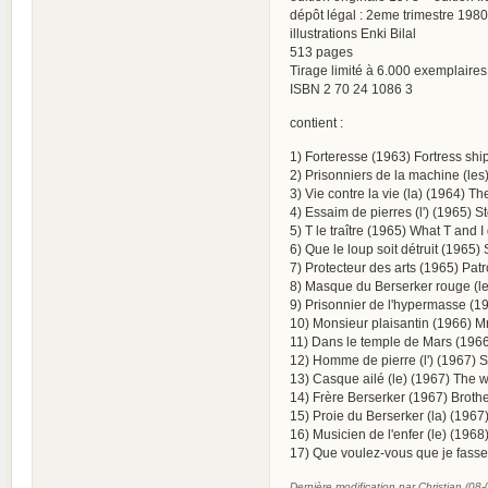
dépôt légal : 2eme trimestre 1980
illustrations Enki Bilal
513 pages
Tirage limité à 6.000 exemplaires 
ISBN 2 70 24 1086 3
contient :
1) Forteresse (1963) Fortress ship
2) Prisonniers de la machine (les)
3) Vie contre la vie (la) (1964) T
4) Essaim de pierres (l') (1965) S
5) T le traître (1965) What T and I
6) Que le loup soit détruit (1965) 
7) Protecteur des arts (1965) Patro
8) Masque du Berserker rouge (le)
9) Prisonnier de l'hypermasse (19
10) Monsieur plaisantin (1966) Mr
11) Dans le temple de Mars (1966)
12) Homme de pierre (l') (1967) 
13) Casque ailé (le) (1967) The 
14) Frère Berserker (1967) Brothe
15) Proie du Berserker (la) (1967)
16) Musicien de l'enfer (le) (196
17) Que voulez-vous que je fasse
Dernière modification par Christian (08