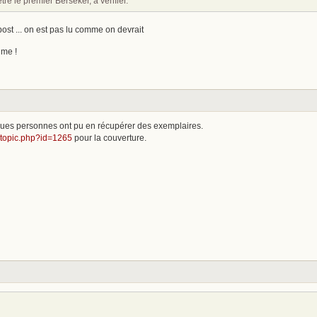
re le premier Berseker, à vérifier.
 post ... on est pas lu comme on devrait
ume !
elques personnes ont pu en récupérer des exemplaires.
ewtopic.php?id=1265
pour la couverture.