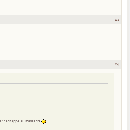
#3
#4
s ayant échappé au massacre