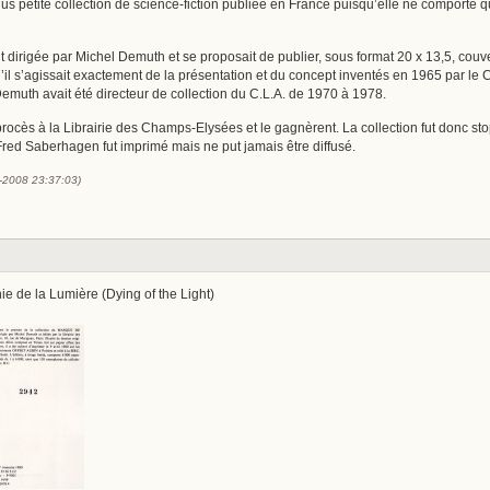
 plus petite collection de science-fiction publiée en France puisqu’elle ne comporte
it dirigée par Michel Demuth et se proposait de publier, sous format 20 x 13,5, couve
il s’agissait exactement de la présentation et du concept inventés en 1965 par le Cl
emuth avait été directeur de collection du C.L.A. de 1970 à 1978.
procès à la Librairie des Champs-Elysées et le gagnèrent. La collection fut donc sto
 Fred Saberhagen fut imprimé mais ne put jamais être diffusé.
2-2008 23:37:03)
ie de la Lumière (Dying of the Light)