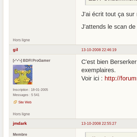
J'ai écrit tout ça s
J'attends le scan d
Hors ligne
gil
13-10-2008 22:46:19
[•°•°•] BDFI ProGamer
C'est bien Berserker
exemplaires.
Voir ici :
http://foru
Inscription : 18-01-2005
Messages : 5 541
Site Web
Hors ligne
jmdark
13-10-2008 22:55:27
Membre