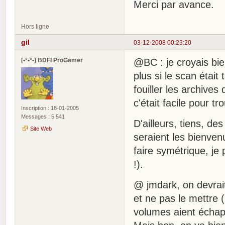
Merci par avance.
Hors ligne
gil
03-12-2008 00:23:20
[•°•°•] BDFI ProGamer
@BC : je croyais bien
plus si le scan étai
fouiller les archives
c'était facile pour tr
Inscription : 18-01-2005
Messages : 5 541
D'ailleurs, tiens, de
Site Web
seraient les bienven
faire symétrique, je
!).
@ jmdark, on devrait 
et ne pas le mettre (
volumes aient échap