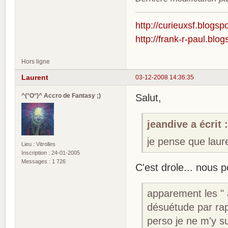
http://curieuxsf.blogsp
http://frank-r-paul.blo
Hors ligne
Laurent
03-12-2008 14:36:35
^(°O°)^ Accro de Fantasy ;)
Salut,
jeandive a écrit 
je pense que laure
Lieu : Vitrolles
Inscription : 24-01-2005
Messages : 1 726
C'est drole... nous 
apparement les " 
désuétude par rap
perso je ne m'y su