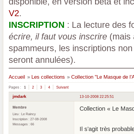
disponible, en version bêta et inc
V2
.
INSCRIPTION
: La lecture des 
écrire, il faut vous inscrire
(mais a
spammeurs, les inscriptions non
seront annulées).
Accueil
»
Les collections
»
Collection "Le Masque de l'
Pages :
1
2
3
4
Suivant
jmdark
13-10-2008 22:25:51
Membre
Collection « Le Masq
Lieu : Le Raincy
Inscription : 27-08-2008
Messages : 66
Il s’agit très probab