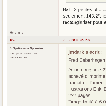
Bah, 3 petites phot
seulement 143,2°, j
rectanglariser pour 
Hors ligne
BC
03-12-2008 23:01:59
3. Spationaute Optamisé
jmdark a écrit :
Inscription : 15-11-2006
Messages : 68
Fred Saberhagen 
édition originale 
achevé d’imprime
traduit de l’améri
illustrations Enki B
??? pages
Tirage limité à 6