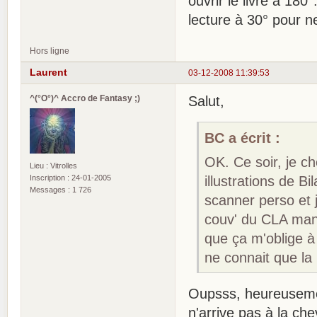
ouvrir le livre à 180
lecture à 30° pour ne
Hors ligne
Laurent
03-12-2008 11:39:53
^(°O°)^ Accro de Fantasy ;)
Salut,
BC a écrit :
OK. Ce soir, je c
Lieu : Vitrolles
Inscription : 24-01-2005
illustrations de B
Messages : 1 726
scanner perso et j
couv' du CLA manq
que ça m'oblige à 
ne connait que la 
Oupsss, heureuseme
n'arrive pas à la ch