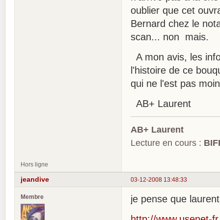
oublier que cet ouvr
Bernard chez le nota
scan... non mais.
A mon avis, les info
l'histoire de ce bouq
qui ne l'est pas moin
AB+ Laurent
AB+ Laurent
Lecture en cours :
BIF
Hors ligne
jeandive
03-12-2008 13:48:33
Membre
je pense que laurent 
http://www.usenet-fr