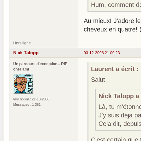
Hum, comment do
Au mieux! J'adore l
cheveux en quatre! 
Hors ligne
Nick Talopp
03-12-2008 21:00:23
Un parcours d'exception... RIP
Laurent a écrit :
cher ami
Salut,
Nick Talopp a 
Inscription : 21-10-2006
Messages : 1 361
Là, tu m'étonne
J'y suis déjà p
Cela dit, depui
C'est certain que