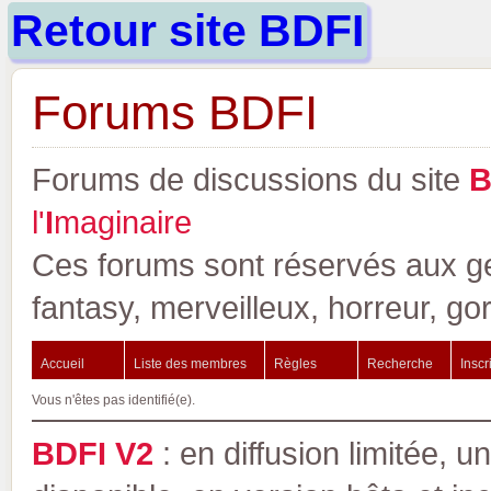
Retour site BDFI
Forums BDFI
Forums de discussions du site
l'
I
maginaire
Ces forums sont réservés aux gen
fantasy, merveilleux, horreur, go
Accueil
Liste des membres
Règles
Recherche
Inscr
Vous n'êtes pas identifié(e).
BDFI V2
: en diffusion limitée, u