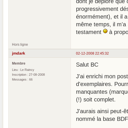
dont je déplore que
progressivement dése
énormément), et il a
même temps, il m'a 
testament
à propos
Hors ligne
jmdark
02-12-2008 22:45:32
Membre
Salut BC
Lieu : Le Raincy
Inscription : 27-08-2008
J'ai enrichi mon pos
Messages : 66
d'exemplaires. Pour
manquantes (marquées
(!) soit complet.
J'aurais ainsi peut-êt
nommé la base BDF