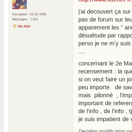
j'ai decouvert ça sur 
Inscription : 16-02-2008
pas de forum sur leu
Messages : 1 061
apparement les " anc
Site Web
désuétude par rappo
perso je ne m'y suis 
....
concernant le 2e Mas
recensement : la q
si on veut faire un jo
peu importe de savoir
mais pilonné , l'impo
important de referenc
de l'info , de l'info , 
je suis impatient de v
Dernière modification p