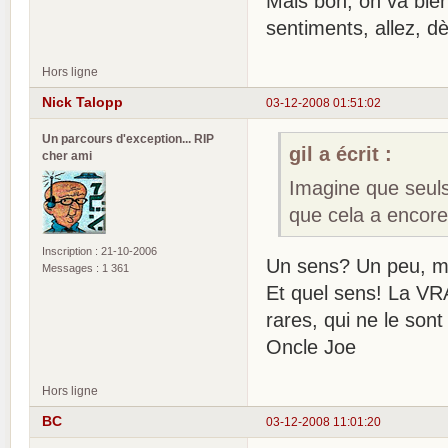
Mais bon, on va bien 
sentiments, allez, dè
Hors ligne
Nick Talopp
03-12-2008 01:51:02
Un parcours d'exception... RIP
gil a écrit :
cher ami
Imagine que seul
que cela a encor
Inscription : 21-10-2006
Un sens? Un peu, m
Messages : 1 361
Et quel sens! La VR
rares, qui ne le son
Oncle Joe
Hors ligne
BC
03-12-2008 11:01:20