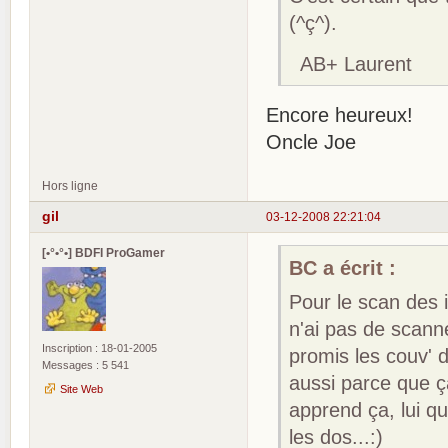
(^ç^).
AB+ Laurent
Encore heureux!
Oncle Joe
Hors ligne
gil
03-12-2008 22:21:04
[•°•°•] BDFI ProGamer
BC a écrit :
Pour le scan des i
n'ai pas de scanne
Inscription : 18-01-2005
promis les couv' 
Messages : 5 541
aussi parce que ça
Site Web
apprend ça, lui q
les dos...:)