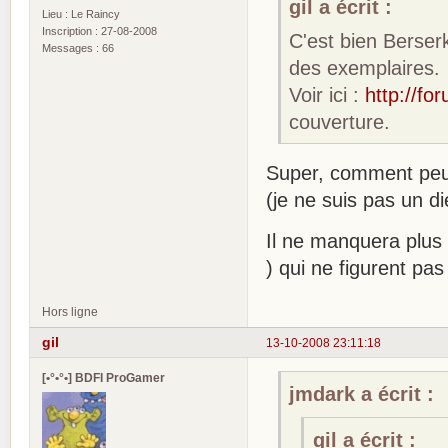
gil a écrit :
Lieu : Le Raincy
Inscription : 27-08-2008
C'est bien Berser
Messages : 66
des exemplaires.
Voir ici :
http://fo
couverture.
Super, comment peut
(je ne suis pas un d
Il ne manquera plus 
) qui ne figurent p
Hors ligne
gil
13-10-2008 23:11:18
[•°•°•] BDFI ProGamer
jmdark a écrit :
gil a écrit :