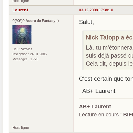
Hors ligne
Laurent
03-12-2008 17:38:10
^(°O°)^ Accro de Fantasy ;)
Salut,
Nick Talopp a écr
Là, tu m'étonnera
Lieu : Vitrolles
Inscription : 24-01-2005
suis déjà passé qu
Messages : 1 726
Cela dit, depuis l
C'est certain que to
AB+ Laurent
AB+ Laurent
Lecture en cours :
BIF
Hors ligne