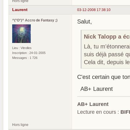
Hors ligne
Laurent
03-12-2008 17:38:10
^(°O°)^ Accro de Fantasy ;)
Salut,
Nick Talopp a écr
Là, tu m'étonnera
Lieu : Vitrolles
Inscription : 24-01-2005
suis déjà passé qu
Messages : 1 726
Cela dit, depuis l
C'est certain que to
AB+ Laurent
AB+ Laurent
Lecture en cours :
BIF
Hors ligne