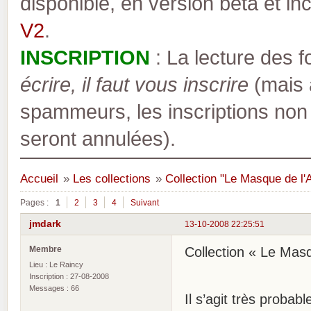
disponible, en version bêta et inc
V2
.
INSCRIPTION
: La lecture des 
écrire, il faut vous inscrire
(mais a
spammeurs, les inscriptions non
seront annulées).
Accueil
»
Les collections
»
Collection "Le Masque de l'
Pages :
1
2
3
4
Suivant
jmdark
13-10-2008 22:25:51
Membre
Collection « Le Masq
Lieu : Le Raincy
Inscription : 27-08-2008
Messages : 66
Il s’agit très probab