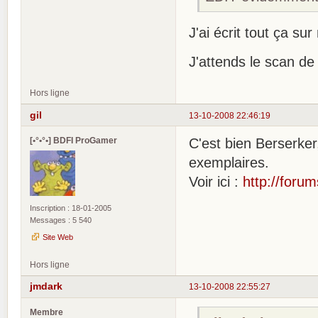
J'ai écrit tout ça s
J'attends le scan d
Hors ligne
gil
13-10-2008 22:46:19
[•°•°•] BDFI ProGamer
C'est bien Berserker
exemplaires.
Voir ici :
http://foru
Inscription : 18-01-2005
Messages : 5 540
Site Web
Hors ligne
jmdark
13-10-2008 22:55:27
Membre