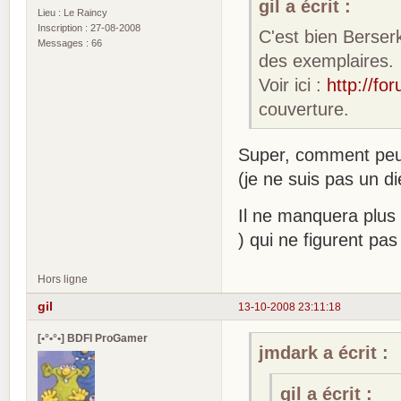
gil a écrit :
Lieu : Le Raincy
Inscription : 27-08-2008
C'est bien Berser
Messages : 66
des exemplaires.
Voir ici :
http://fo
couverture.
Super, comment peut
(je ne suis pas un d
Il ne manquera plus 
) qui ne figurent p
Hors ligne
gil
13-10-2008 23:11:18
[•°•°•] BDFI ProGamer
jmdark a écrit :
gil a écrit :