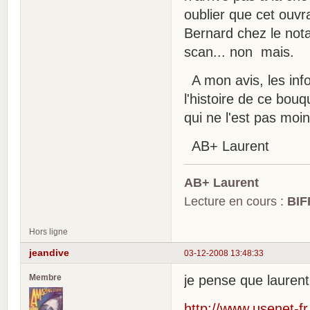
oublier que cet ouvr
Bernard chez le nota
scan... non mais.
A mon avis, les info
l'histoire de ce bouq
qui ne l'est pas moin
AB+ Laurent
AB+ Laurent
Lecture en cours :
BIF
Hors ligne
jeandive
03-12-2008 13:48:33
Membre
je pense que laurent 
http://www.usenet-fr