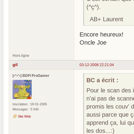
(^ç^).
AB+ Laurent
Encore heureux!
Oncle Joe
Hors ligne
gil
03-12-2008 22:21:04
[•°•°•] BDFI ProGamer
BC a écrit :
Pour le scan des i
n'ai pas de scanne
Inscription : 18-01-2005
promis les couv' 
Messages : 5 540
aussi parce que ça
Site Web
apprend ça, lui q
les dos...:)