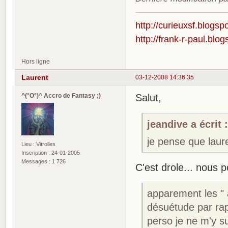
http://curieuxsf.blogsp
http://frank-r-paul.blo
Hors ligne
Laurent
03-12-2008 14:36:35
^(°O°)^ Accro de Fantasy ;)
Salut,
jeandive a écrit 
je pense que laure
Lieu : Vitrolles
Inscription : 24-01-2005
Messages : 1 726
C'est drole... nous 
apparement les " 
désuétude par rap
perso je ne m'y su