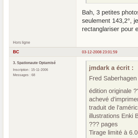
Bah, 3 petites phot
seulement 143,2°, j
rectanglariser pour 
Hors ligne
BC
03-12-2008 23:01:59
3. Spationaute Optamisé
jmdark a écrit :
Inscription : 15-11-2006
Messages : 68
Fred Saberhagen 
édition originale 
achevé d’imprime
traduit de l’améri
illustrations Enki B
??? pages
Tirage limité à 6