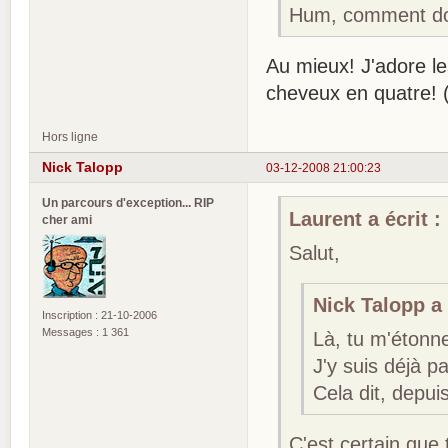
Hum, comment do
Au mieux! J'adore l
cheveux en quatre! 
Hors ligne
Nick Talopp
03-12-2008 21:00:23
Un parcours d'exception... RIP
Laurent a écrit :
cher ami
Salut,
Nick Talopp a 
Inscription : 21-10-2006
Messages : 1 361
Là, tu m'étonne
J'y suis déjà p
Cela dit, depui
C'est certain que