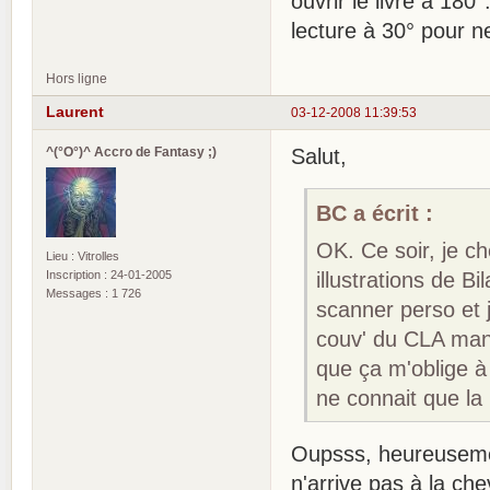
ouvrir le livre à 180
lecture à 30° pour ne
Hors ligne
Laurent
03-12-2008 11:39:53
^(°O°)^ Accro de Fantasy ;)
Salut,
BC a écrit :
OK. Ce soir, je c
Lieu : Vitrolles
Inscription : 24-01-2005
illustrations de B
Messages : 1 726
scanner perso et j
couv' du CLA manq
que ça m'oblige à 
ne connait que la 
Oupsss, heureuseme
n'arrive pas à la ch