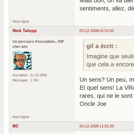
Mais bon, on va bien 
sentiments, allez, dè
Hors ligne
Nick Talopp
03-12-2008 01:51:02
Un parcours d'exception... RIP
gil a écrit :
cher ami
Imagine que seul
que cela a encor
Inscription : 21-10-2006
Un sens? Un peu, m
Messages : 1 361
Et quel sens! La VR
rares, qui ne le son
Oncle Joe
Hors ligne
BC
03-12-2008 11:01:20