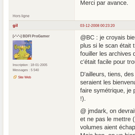
Merci par avance.
Hors ligne
gil
03-12-2008 00:23:20
[•°•°•] BDFI ProGamer
@BC : je croyais bien
plus si le scan étai
fouiller les archives
c'était facile pour tr
Inscription : 18-01-2005
Messages : 5 540
D'ailleurs, tiens, de
Site Web
seraient les bienven
faire symétrique, je
!).
@ jmdark, on devrait 
et ne pas le mettre (
volumes aient échap