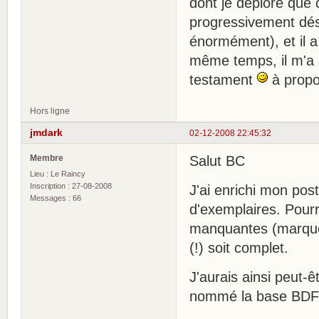
dont je déplore que
progressivement dése
énormément), et il a
même temps, il m'a 
testament
à propos
Hors ligne
jmdark
02-12-2008 22:45:32
Membre
Salut BC
Lieu : Le Raincy
Inscription : 27-08-2008
J'ai enrichi mon pos
Messages : 66
d'exemplaires. Pour
manquantes (marquées
(!) soit complet.
J'aurais ainsi peut-êt
nommé la base BDF