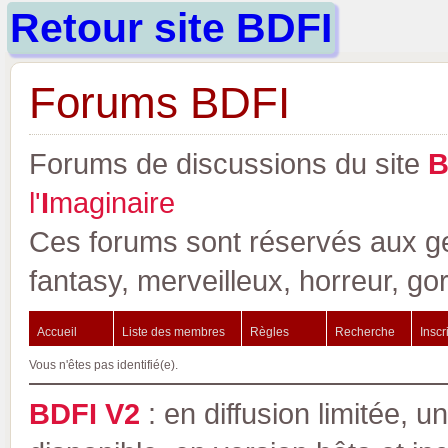
Retour site BDFI
Forums BDFI
Forums de discussions du site
l'
I
maginaire
Ces forums sont réservés aux gen
fantasy, merveilleux, horreur, go
Accueil
Liste des membres
Règles
Recherche
Inscr
Vous n'êtes pas identifié(e).
BDFI V2
: en diffusion limitée, u