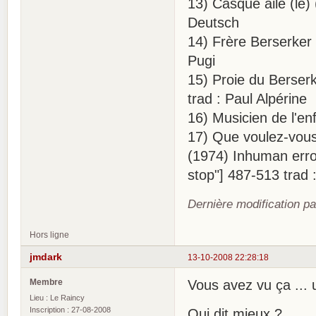
13) Casque ailé (le)
Deutsch
14) Frère Berserker 
Pugi
15) Proie du Berserk
trad : Paul Alpérine
16) Musicien de l'en
17) Que voulez-vous
(1974) Inhuman erro
stop"] 487-513 trad 
Dernière modification pa
Hors ligne
jmdark
13-10-2008 22:28:18
Membre
Vous avez vu ça ... 
Lieu : Le Raincy
Inscription : 27-08-2008
Qui dit mieux ?