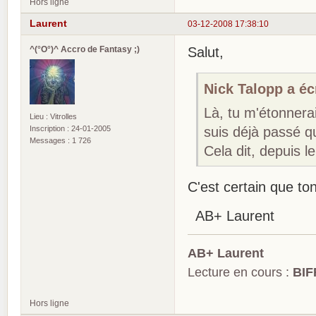
Hors ligne
Laurent
03-12-2008 17:38:10
^(°O°)^ Accro de Fantasy ;)
Salut,
Nick Talopp a écr
Là, tu m'étonnera
Lieu : Vitrolles
Inscription : 24-01-2005
suis déjà passé qu
Messages : 1 726
Cela dit, depuis l
C'est certain que to
AB+ Laurent
AB+ Laurent
Lecture en cours :
BIF
Hors ligne