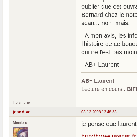
oublier que cet ouvr
Bernard chez le nota
scan... non mais.
A mon avis, les info
l'histoire de ce bouq
qui ne l'est pas moin
AB+ Laurent
AB+ Laurent
Lecture en cours :
BIF
Hors ligne
jeandive
03-12-2008 13:48:33
Membre
je pense que laurent 
http://www.usenet-fr