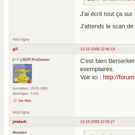
J'ai écrit tout ça s
J'attends le scan d
Hors ligne
gil
13-10-2008 22:46:19
[•°•°•] BDFI ProGamer
C'est bien Berserker
exemplaires.
Voir ici :
http://foru
Inscription : 18-01-2005
Messages : 5 541
Site Web
Hors ligne
jmdark
13-10-2008 22:55:27
Membre