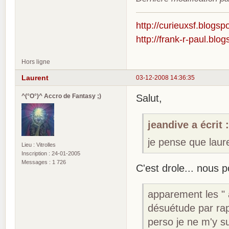
http://curieuxsf.blogsp
http://frank-r-paul.blo
Hors ligne
Laurent
03-12-2008 14:36:35
^(°O°)^ Accro de Fantasy ;)
Salut,
jeandive a écrit 
je pense que laure
Lieu : Vitrolles
Inscription : 24-01-2005
Messages : 1 726
C'est drole... nous 
apparement les " 
désuétude par rap
perso je ne m'y su