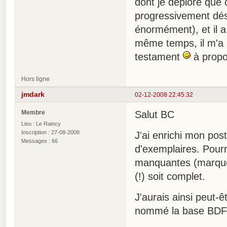
dont je déplore que
progressivement dése
énormément), et il a
même temps, il m'a 
testament
à propos
Hors ligne
jmdark
02-12-2008 22:45:32
Membre
Salut BC
Lieu : Le Raincy
Inscription : 27-08-2008
J'ai enrichi mon pos
Messages : 66
d'exemplaires. Pour
manquantes (marquées
(!) soit complet.
J'aurais ainsi peut-êt
nommé la base BDF