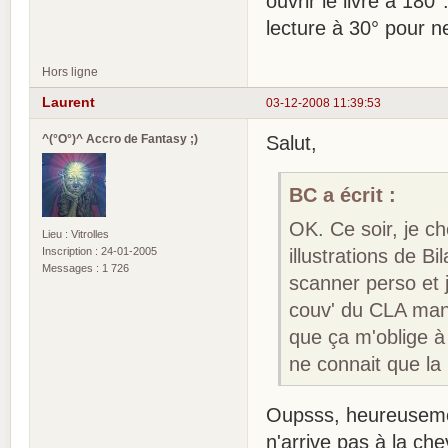
ouvrir le livre à 180
lecture à 30° pour ne
Hors ligne
Laurent
03-12-2008 11:39:53
^(°O°)^ Accro de Fantasy ;)
Salut,
BC a écrit :
OK. Ce soir, je c
Lieu : Vitrolles
Inscription : 24-01-2005
illustrations de B
Messages : 1 726
scanner perso et j
couv' du CLA manq
que ça m'oblige à 
ne connait que la 
Oupsss, heureuseme
n'arrive pas à la ch