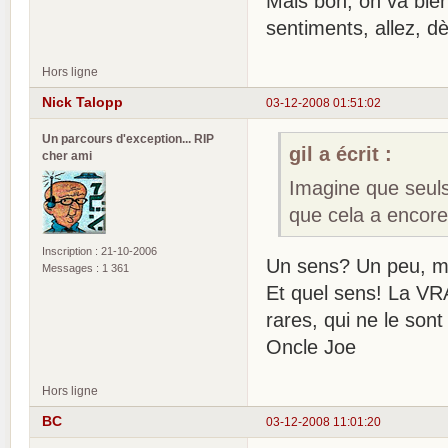
Mais bon, on va bien 
sentiments, allez, dè
Hors ligne
Nick Talopp
03-12-2008 01:51:02
Un parcours d'exception... RIP
gil a écrit :
cher ami
Imagine que seul
que cela a encor
Inscription : 21-10-2006
Un sens? Un peu, m
Messages : 1 361
Et quel sens! La VR
rares, qui ne le son
Oncle Joe
Hors ligne
BC
03-12-2008 11:01:20