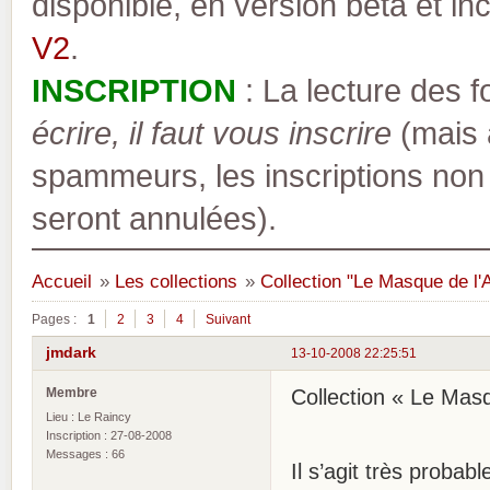
disponible, en version bêta et inc
V2
.
INSCRIPTION
: La lecture des 
écrire, il faut vous inscrire
(mais a
spammeurs, les inscriptions non
seront annulées).
Accueil
»
Les collections
»
Collection "Le Masque de l'
Pages :
1
2
3
4
Suivant
jmdark
13-10-2008 22:25:51
Membre
Collection « Le Masq
Lieu : Le Raincy
Inscription : 27-08-2008
Messages : 66
Il s’agit très probab