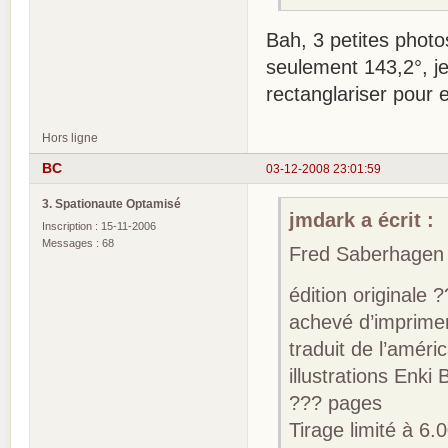
Bah, 3 petites phot
seulement 143,2°, j
rectanglariser pour 
Hors ligne
BC
03-12-2008 23:01:59
3. Spationaute Optamisé
jmdark a écrit :
Inscription : 15-11-2006
Messages : 68
Fred Saberhagen 
édition originale 
achevé d’imprime
traduit de l’améri
illustrations Enki B
??? pages
Tirage limité à 6