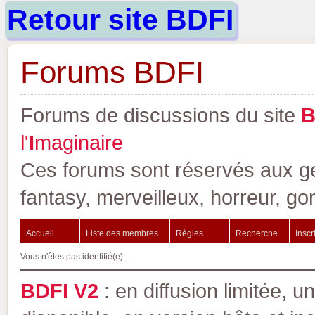
Retour site BDFI
Forums BDFI
Forums de discussions du site
l'
I
maginaire
Ces forums sont réservés aux gen
fantasy, merveilleux, horreur, go
Accueil
Liste des membres
Règles
Recherche
Inscr
Vous n'êtes pas identifié(e).
BDFI V2
: en diffusion limitée, u