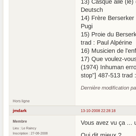
13) Casque ailé (le)
Deutsch
14) Frère Berserker 
Pugi
15) Proie du Berserk
trad : Paul Alpérine
16) Musicien de l'en
17) Que voulez-vous
(1974) Inhuman erro
stop"] 487-513 trad 
Dernière modification pa
Hors ligne
jmdark
13-10-2008 22:28:18
Membre
Vous avez vu ça ... 
Lieu : Le Raincy
Inscription : 27-08-2008
Qui dit mieux ?