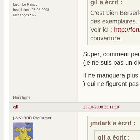
gil a écrit :
Lieu : Le Raincy
Inscription : 27-08-2008
C'est bien Berser
Messages : 66
des exemplaires.
Voir ici :
http://fo
couverture.
Super, comment peut
(je ne suis pas un d
Il ne manquera plus 
) qui ne figurent p
Hors ligne
gil
13-10-2008 23:11:18
[•°•°•] BDFI ProGamer
jmdark a écrit :
gil a écrit :