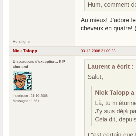
Hum, comment do
Au mieux! J'adore l
cheveux en quatre! 
Hors ligne
Nick Talopp
03-12-2008 21:00:23
Un parcours d'exception... RIP
Laurent a écrit :
cher ami
Salut,
Nick Talopp a 
Inscription : 21-10-2006
Messages : 1 361
Là, tu m'étonne
J'y suis déjà p
Cela dit, depui
C'est certain que