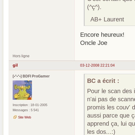
(^ç^).
AB+ Laurent
Encore heureux!
Oncle Joe
Hors ligne
gil
03-12-2008 22:21:04
[•°•°•] BDFI ProGamer
BC a écrit :
Pour le scan des i
n'ai pas de scanne
Inscription : 18-01-2005
promis les couv' 
Messages : 5 541
aussi parce que ça
Site Web
apprend ça, lui q
les dos...:)