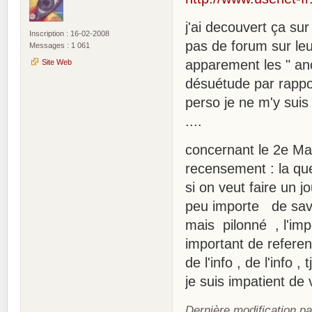
j'ai decouvert ça sur 
Inscription : 16-02-2008
pas de forum sur leu
Messages : 1 061
apparement les " anc
Site Web
désuétude par rappo
perso je ne m'y suis 
....
concernant le 2e Mas
recensement : la q
si on veut faire un jo
peu importe de savoir
mais pilonné , l'impo
important de referenc
de l'info , de l'info , 
je suis impatient de v
Dernière modification p