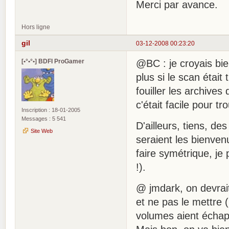
Merci par avance.
Hors ligne
gil
03-12-2008 00:23:20
[•°•°•] BDFI ProGamer
@BC : je croyais bien
plus si le scan étai
fouiller les archives
c'était facile pour tr
Inscription : 18-01-2005
Messages : 5 541
D'ailleurs, tiens, de
Site Web
seraient les bienven
faire symétrique, je
!).
@ jmdark, on devrait 
et ne pas le mettre (
volumes aient échap