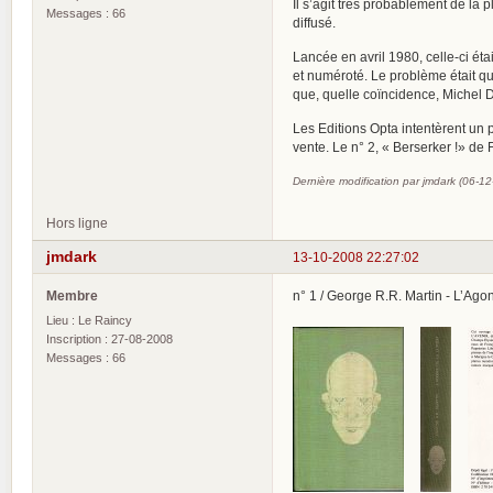
Il s’agit très probablement de la
Messages : 66
diffusé.
Lancée en avril 1980, celle-ci éta
et numéroté. Le problème était qu’
que, quelle coïncidence, Michel D
Les Editions Opta intentèrent un 
vente. Le n° 2, « Berserker !» de
Dernière modification par jmdark (06-1
Hors ligne
jmdark
13-10-2008 22:27:02
Membre
n° 1 / George R.R. Martin - L’Agon
Lieu : Le Raincy
Inscription : 27-08-2008
Messages : 66