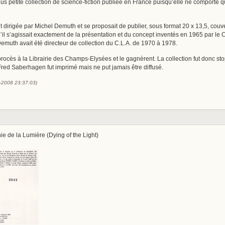
 plus petite collection de science-fiction publiée en France puisqu’elle ne comporte
it dirigée par Michel Demuth et se proposait de publier, sous format 20 x 13,5, couve
il s’agissait exactement de la présentation et du concept inventés en 1965 par le Cl
emuth avait été directeur de collection du C.L.A. de 1970 à 1978.
procès à la Librairie des Champs-Elysées et le gagnèrent. La collection fut donc sto
 Fred Saberhagen fut imprimé mais ne put jamais être diffusé.
2-2008 23:37:03)
ie de la Lumière (Dying of the Light)