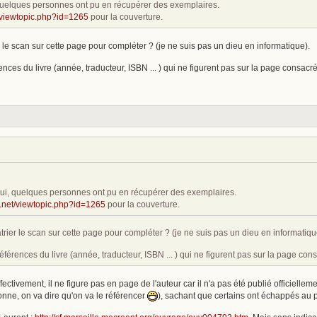
, quelques personnes ont pu en récupérer des exemplaires.
et/viewtopic.php?id=1265
pour la couverture.
le scan sur cette page pour compléter ? (je ne suis pas un dieu en informatique).
ences du livre (année, traducteur, ISBN ... ) qui ne figurent pas sur la page consa
 oui, quelques personnes ont pu en récupérer des exemplaires.
fi.net/viewtopic.php?id=1265
pour la couverture.
ier le scan sur cette page pour compléter ? (je ne suis pas un dieu en informatiqu
éférences du livre (année, traducteur, ISBN ... ) qui ne figurent pas sur la page c
Effectivement, il ne figure pas en page de l'auteur car il n'a pas été publié officielle
onne, on va dire qu'on va le référencer
), sachant que certains ont échappés au