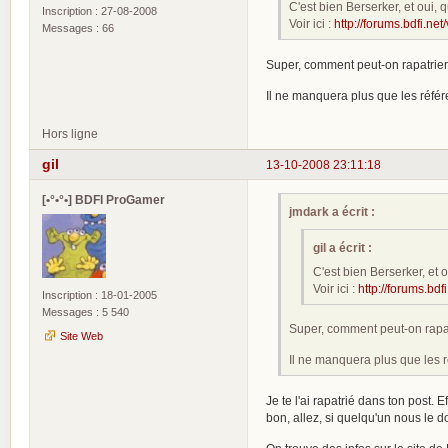
C'est bien Berserker, et oui
Inscription : 27-08-2008
Voir ici :
http://forums.bdfi.n
Messages : 66
Super, comment peut-on rapatrier 
Il ne manquera plus que les référ
Hors ligne
gil
13-10-2008 23:11:18
[•°•°•] BDFI ProGamer
jmdark a écrit :
gil a écrit :
C'est bien Berserker, et
Voir ici :
http://forums.bd
Inscription : 18-01-2005
Messages : 5 540
Super, comment peut-on rapatr
Site Web
Il ne manquera plus que les r
Je te l'ai rapatrié dans ton post. 
bon, allez, si quelqu'un nous le d