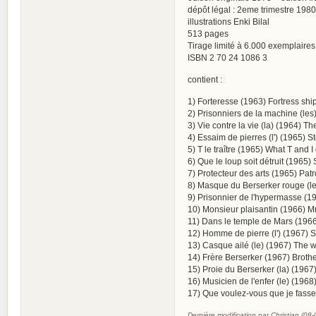
dépôt légal : 2eme trimestre 1980
illustrations Enki Bilal
513 pages
Tirage limité à 6.000 exemplaires 
ISBN 2 70 24 1086 3
contient :
1) Forteresse (1963) Fortress ship
2) Prisonniers de la machine (les)
3) Vie contre la vie (la) (1964) T
4) Essaim de pierres (l') (1965) S
5) T le traître (1965) What T and I
6) Que le loup soit détruit (1965) 
7) Protecteur des arts (1965) Patro
8) Masque du Berserker rouge (le)
9) Prisonnier de l'hypermasse (19
10) Monsieur plaisantin (1966) Mr
11) Dans le temple de Mars (1966)
12) Homme de pierre (l') (1967) 
13) Casque ailé (le) (1967) The 
14) Frère Berserker (1967) Brothe
15) Proie du Berserker (la) (1967)
16) Musicien de l'enfer (le) (196
17) Que voulez-vous que je fasse
Dernière modification par Christian (08