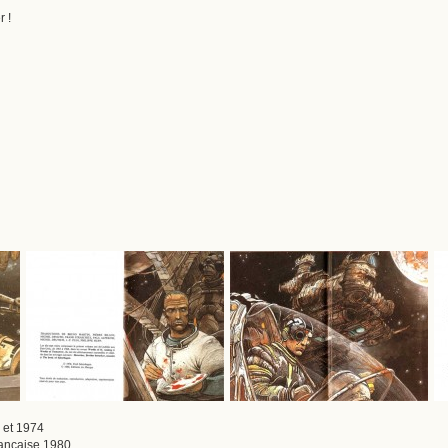
 !
 et 1974
française 1980