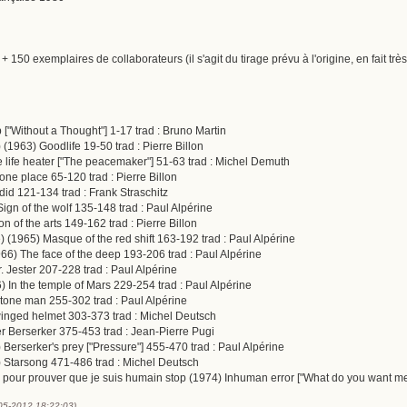
+ 150 exemplaires de collaborateurs (il s'agit du tirage prévu à l'origine, en fait t
 ["Without a Thought"] 1-17 trad : Bruno Martin
 (1963) Goodlife 19-50 trad : Pierre Billon
he life heater ["The peacemaker"] 51-63 trad : Michel Demuth
tone place 65-120 trad : Pierre Billon
 did 121-134 trad : Frank Straschitz
Sign of the wolf 135-148 trad : Paul Alpérine
n of the arts 149-162 trad : Pierre Billon
 (1965) Masque of the red shift 163-192 trad : Paul Alpérine
66) The face of the deep 193-206 trad : Paul Alpérine
. Jester 207-228 trad : Paul Alpérine
 In the temple of Mars 229-254 trad : Paul Alpérine
Stone man 255-302 trad : Paul Alpérine
winged helmet 303-373 trad : Michel Deutsch
r Berserker 375-453 trad : Jean-Pierre Pugi
 Berserker's prey ["Pressure"] 455-470 trad : Paul Alpérine
8) Starsong 471-486 trad : Michel Deutsch
 pour prouver que je suis humain stop (1974) Inhuman error ["What do you want me 
-05-2012 18:22:03)