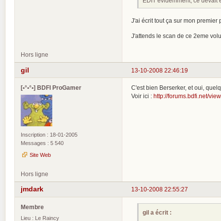
EDIT évidemment, ce devait êt
J'ai écrit tout ça sur mon premier
J'attends le scan de ce 2eme vol
Hors ligne
gil
13-10-2008 22:46:19
[•°•°•] BDFI ProGamer
C'est bien Berserker, et oui, qu
Voir ici :
http://forums.bdfi.net/vi
Inscription : 18-01-2005
Messages : 5 540
Site Web
Hors ligne
jmdark
13-10-2008 22:55:27
Membre
gil a écrit :
Lieu : Le Raincy