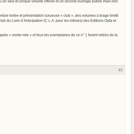
 qu’un seul et unique volume officiel et un second ouvrage publié mais non
rture toilée et présentation luxueuse « club », des volumes à tirage limité
ub du Livre d’Anticipation (C.L.A. pour les intimes) des Editions Opta et
ppée « morte-née » et tous les exemplaires de ce n° 1 furent retirés de la
#2