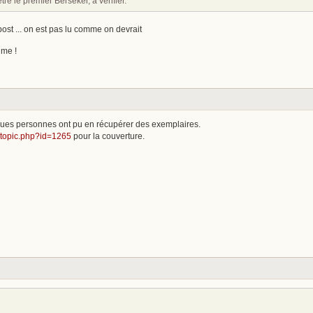
re le premier Berseker, à vérifier.
 post ... on est pas lu comme on devrait
ume !
elques personnes ont pu en récupérer des exemplaires.
ewtopic.php?id=1265
pour la couverture.