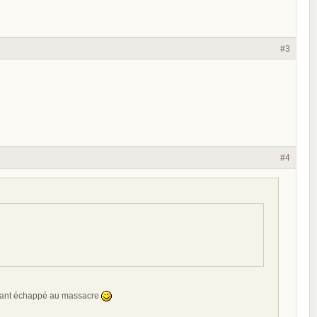
#3
#4
s ayant échappé au massacre