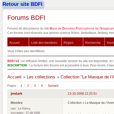
Retour site BDFI
Forums BDFI
Forums de discussions du site
B
ase de
D
onnées
F
rancophone de l'
I
maginair
Ces forums sont réservés aux genres science-fiction, fantastique, fantasy, mer
Accueil
Liste des membres
Règles
Recherche
Inscr
Vous n'êtes pas identifié(e).
BDFI V2
: en diffusion limitée, une nouvelle version du site est disponible, en 
INSCRIPTION
: La lecture des forums est accessible à tous.
Pour écrire, il fau
Accueil
»
Les collections
»
Collection "Le Masque de l'
Pages :
1
2
3
4
Suivant
jmdark
13-10-2008 22:25:51
Membre
Collection « Le Masque de l’Aven
Lieu : Le Raincy
Inscription : 27-08-2008