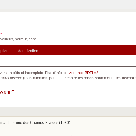
e
veilleux, horreur, gore.
iption
Identification
version bêta et incomplète. Plus d'info ici :
Annonce BDFI V2
.
t vous inscrire
(mais attention, pour lutter contre les robots spammeurs, les inscri
Avenir"
ir » - Librairie des Champs-Elysées (1980)