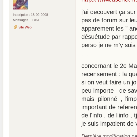
j'ai decouvert ça sur 
Inscription : 16-02-2008
pas de forum sur leu
Messages : 1 061
apparement les " anc
Site Web
désuétude par rappo
perso je ne m'y suis 
....
concernant le 2e Mas
recensement : la q
si on veut faire un jo
peu importe de savoir
mais pilonné , l'impo
important de referenc
de l'info , de l'info , 
je suis impatient de v
Dernière modification p