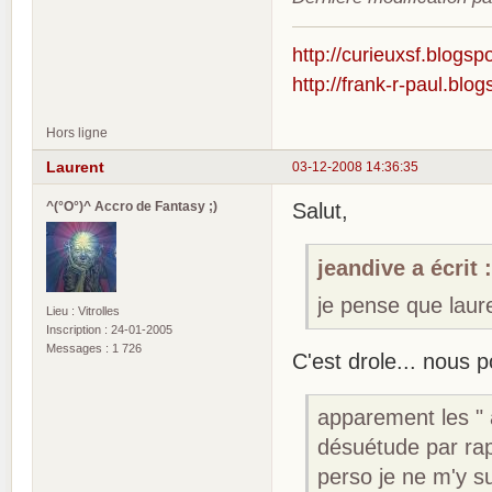
http://curieuxsf.blogsp
http://frank-r-paul.blo
Hors ligne
Laurent
03-12-2008 14:36:35
^(°O°)^ Accro de Fantasy ;)
Salut,
jeandive a écrit 
je pense que laure
Lieu : Vitrolles
Inscription : 24-01-2005
Messages : 1 726
C'est drole... nous 
apparement les " 
désuétude par rap
perso je ne m'y su