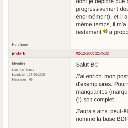
dont je déplore que
progressivement dése
énormément), et il a
même temps, il m'a 
testament
à propos
Hors ligne
jmdark
02-12-2008 22:45:32
Membre
Salut BC
Lieu : Le Raincy
Inscription : 27-08-2008
J'ai enrichi mon pos
Messages : 66
d'exemplaires. Pour
manquantes (marquées
(!) soit complet.
J'aurais ainsi peut-êt
nommé la base BDF