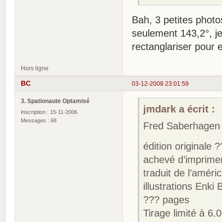
Bah, 3 petites phot
seulement 143,2°, j
rectanglariser pour 
Hors ligne
BC
03-12-2008 23:01:59
3. Spationaute Optamisé
jmdark a écrit :
Inscription : 15-11-2006
Messages : 68
Fred Saberhagen 
édition originale 
achevé d’imprime
traduit de l’améri
illustrations Enki B
??? pages
Tirage limité à 6