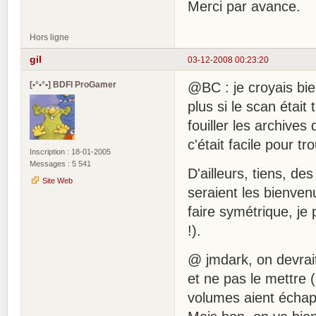
Merci par avance.
Hors ligne
gil
03-12-2008 00:23:20
[•°•°•] BDFI ProGamer
@BC : je croyais bien
plus si le scan étai
fouiller les archives
c'était facile pour tr
Inscription : 18-01-2005
Messages : 5 541
D'ailleurs, tiens, de
Site Web
seraient les bienven
faire symétrique, je
!).
@ jmdark, on devrait 
et ne pas le mettre (
volumes aient échap