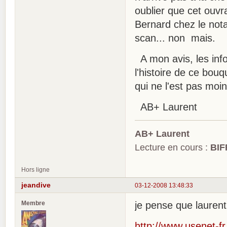
oublier que cet ouvr
Bernard chez le nota
scan... non mais.
A mon avis, les info
l'histoire de ce bouq
qui ne l'est pas moin
AB+ Laurent
AB+ Laurent
Lecture en cours :
BIF
Hors ligne
jeandive
03-12-2008 13:48:33
Membre
je pense que laurent 
http://www.usenet-fr