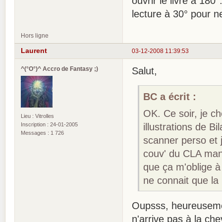
ouvrir le livre à 180
lecture à 30° pour ne
Hors ligne
Laurent
03-12-2008 11:39:53
^(°O°)^ Accro de Fantasy ;)
Salut,
BC a écrit :
OK. Ce soir, je c
Lieu : Vitrolles
Inscription : 24-01-2005
illustrations de B
Messages : 1 726
scanner perso et j
couv' du CLA manq
que ça m'oblige à 
ne connait que la 
Oupsss, heureuseme
n'arrive pas à la ch