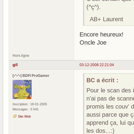
(^ç^).
AB+ Laurent
Encore heureux!
Oncle Joe
Hors ligne
gil
03-12-2008 22:21:04
[•°•°•] BDFI ProGamer
BC a écrit :
Pour le scan des i
n'ai pas de scanne
Inscription : 18-01-2005
promis les couv' 
Messages : 5 541
aussi parce que ça
Site Web
apprend ça, lui q
les dos...:)