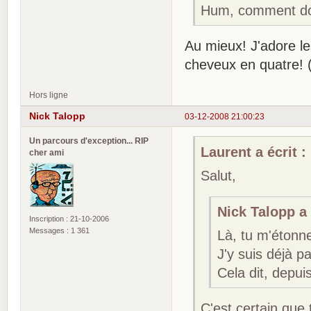
Hum, comment do
Au mieux! J'adore l
cheveux en quatre! 
Hors ligne
Nick Talopp
03-12-2008 21:00:23
Un parcours d'exception... RIP
Laurent a écrit :
cher ami
Salut,
Nick Talopp a 
Inscription : 21-10-2006
Messages : 1 361
Là, tu m'étonne
J'y suis déjà p
Cela dit, depui
C'est certain que