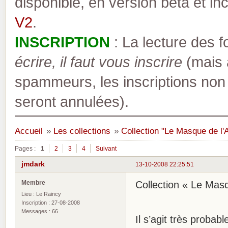
disponible, en version bêta et inc
V2
.
INSCRIPTION
: La lecture des 
écrire, il faut vous inscrire
(mais a
spammeurs, les inscriptions non
seront annulées).
Accueil
»
Les collections
»
Collection "Le Masque de l'
Pages :
1
2
3
4
Suivant
jmdark
13-10-2008 22:25:51
Membre
Collection « Le Masq
Lieu : Le Raincy
Inscription : 27-08-2008
Messages : 66
Il s’agit très probab