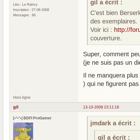
gil a écrit :
Lieu : Le Raincy
Inscription : 27-08-2008
C'est bien Berser
Messages : 66
des exemplaires.
Voir ici :
http://fo
couverture.
Super, comment peut
(je ne suis pas un d
Il ne manquera plus 
) qui ne figurent p
Hors ligne
gil
13-10-2008 23:11:18
[•°•°•] BDFI ProGamer
jmdark a écrit :
gil a écrit :