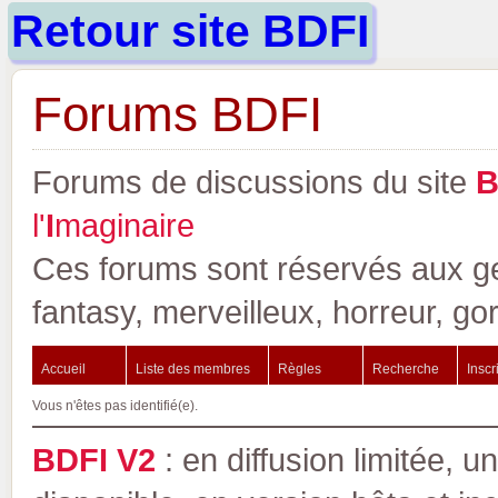
Retour site BDFI
Forums BDFI
Forums de discussions du site
l'
I
maginaire
Ces forums sont réservés aux gen
fantasy, merveilleux, horreur, go
Accueil
Liste des membres
Règles
Recherche
Inscr
Vous n'êtes pas identifié(e).
BDFI V2
: en diffusion limitée, u