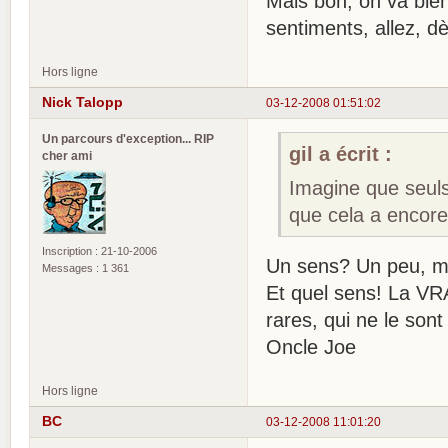
Mais bon, on va bien 
sentiments, allez, dè
Hors ligne
Nick Talopp
03-12-2008 01:51:02
Un parcours d'exception... RIP
gil a écrit :
cher ami
Imagine que seul
que cela a encor
Inscription : 21-10-2006
Un sens? Un peu, m
Messages : 1 361
Et quel sens! La VR
rares, qui ne le son
Oncle Joe
Hors ligne
BC
03-12-2008 11:01:20