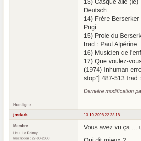
13) Casque ailé (le)
Deutsch
14) Frère Berserker 
Pugi
15) Proie du Berserk
trad : Paul Alpérine
16) Musicien de l'en
17) Que voulez-vous
(1974) Inhuman erro
stop"] 487-513 trad 
Dernière modification pa
Hors ligne
jmdark
13-10-2008 22:28:18
Membre
Vous avez vu ça ... 
Lieu : Le Raincy
Inscription : 27-08-2008
Qui dit mieux ?