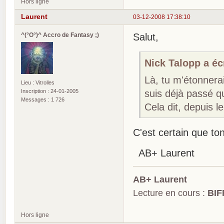
Hors ligne
Laurent
03-12-2008 17:38:10
^(°O°)^ Accro de Fantasy ;)
Salut,
Nick Talopp a écr
Là, tu m'étonnera
Lieu : Vitrolles
Inscription : 24-01-2005
suis déjà passé qu
Messages : 1 726
Cela dit, depuis l
C'est certain que to
AB+ Laurent
AB+ Laurent
Lecture en cours :
BIF
Hors ligne