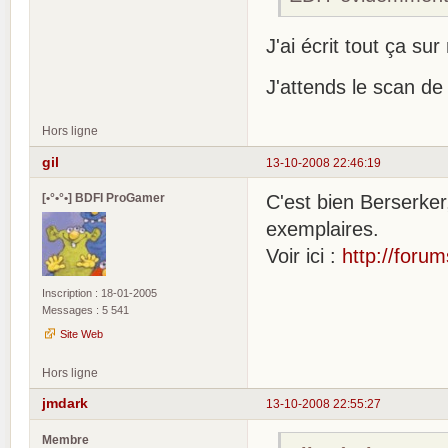
J'ai écrit tout ça s
J'attends le scan d
Hors ligne
gil
13-10-2008 22:46:19
[•°•°•] BDFI ProGamer
C'est bien Berserker
exemplaires.
Voir ici :
http://foru
Inscription : 18-01-2005
Messages : 5 541
Site Web
Hors ligne
jmdark
13-10-2008 22:55:27
Membre