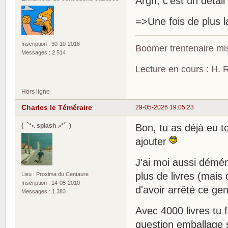
Argh, c'est un détail 
=>Une fois de plus 
Inscription : 30-10-2016
Boomer trentenaire mis
Messages : 2 514
Lecture en cours : H. R
Hors ligne
Charles le Téméraire
29-05-2026 19:05:23
(¯`*•. splash .•*´¯)
Bon, tu as déjà eu t
ajouter
J'ai moi aussi démén
plus de livres (mais
Lieu : Proxima du Centaure
Inscription : 14-05-2010
d'avoir arrêté ce ge
Messages : 1 383
Avec 4000 livres tu f
question emballage 