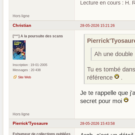
Lecture en cours : H. R
Hors ligne
Christian
28-05-2026 15:21:26
[°*°] A la poursuite des scans
Pierrick'Tyosaure
Ah une double 
Inscription : 19-01-2005
Tu es tombé dans 
Messages : 20 438
référence
.
Site Web
Je te rappelle que j'
secret pour moi
Hors ligne
Pierrick'Tyosaure
28-05-2026 15:43:58
Exhumeur de collections oubliées