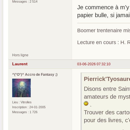
Messages : 2 514
Je commence à m'y ré
papier bulle, si jam
Boomer trentenaire mis
Lecture en cours : H. R
Hors ligne
Laurent
03-06-2026 07:32:10
^(°O°)^ Accro de Fantasy ;)
Pierrick'Tyosaure
Disons entre Sain
amateurs de mystè
Lieu : Vitrolles
.
Inscription : 24-01-2005
Trouver des carton
Messages : 1 726
pour des livres, c