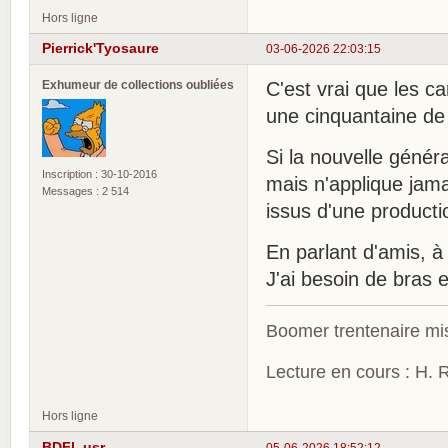
Hors ligne
Pierrick'Tyosaure
03-06-2026 22:03:15
Exhumeur de collections oubliées
C'est vrai que les c
une cinquantaine de 
Si la nouvelle génér
Inscription : 30-10-2016
mais n'applique jama
Messages : 2 514
issus d'une producti
En parlant d'amis, à 
J'ai besoin de bras 
Boomer trentenaire mis
Lecture en cours : H. R
Hors ligne
BDFI_usr
05-06-2026 18:52:12