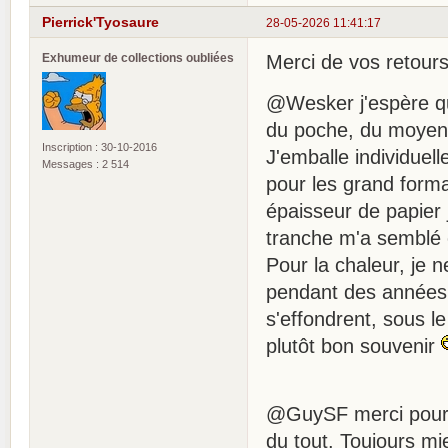
Pierrick'Tyosaure
28-05-2026 11:41:17
Exhumeur de collections oubliées
Merci de vos retour
@Wesker j'espère qu
du poche, du moyen 
Inscription : 30-10-2016
J'emballe individuel
Messages : 2 514
pour les grand forma
épaisseur de papier 
tranche m'a semblé ê
Pour la chaleur, je n
pendant des années,
s'effondrent, sous l
plutôt bon souvenir
@GuySF merci pour l'
du tout. Toujours 