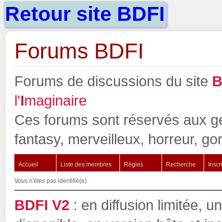
Retour site BDFI
Forums BDFI
Forums de discussions du site
l'
I
maginaire
Ces forums sont réservés aux gen
fantasy, merveilleux, horreur, go
Accueil
Liste des membres
Règles
Recherche
Inscr
Vous n'êtes pas identifié(e).
BDFI V2
: en diffusion limitée, u