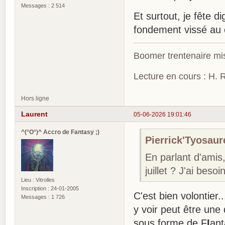
Messages : 2 514
Et surtout, je fête
fondement vissé au 
Boomer trentenaire mis
Lecture en cours : H. R
Hors ligne
Laurent
05-06-2026 19:01:46
^(°O°)^ Accro de Fantasy ;)
Pierrick'Tyosaure
En parlant d'amis
juillet ? J'ai bes
Lieu : Vitrolles
Inscription : 24-01-2005
C'est bien volontier
Messages : 1 726
y voir peut être un
sous forme de F
I
ant