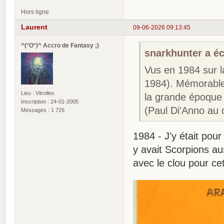
Hors ligne
Laurent
09-06-2026 09:13:45
^(°O°)^ Accro de Fantasy ;)
snarkhunter a écr
Vus en 1984 sur l
1984). Mémorable,
Lieu : Vitrolles
la grande époque 
Inscription : 24-01-2005
(Paul Di'Anno au 
Messages : 1 726
1984 - J'y était pou
y avait Scorpions au
avec le clou pour c