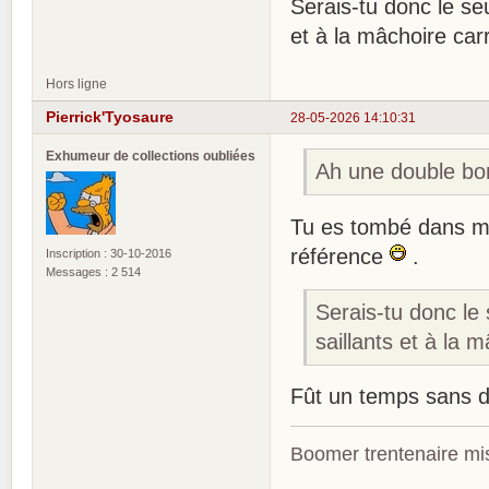
Serais-tu donc le se
et à la mâchoire car
Hors ligne
Pierrick'Tyosaure
28-05-2026 14:10:31
Exhumeur de collections oubliées
Ah une double bo
Tu es tombé dans mo
référence
.
Inscription : 30-10-2016
Messages : 2 514
Serais-tu donc le
saillants et à la 
Fût un temps sans do
Boomer trentenaire mis