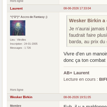
Hors ligne
Laurent
08-06-2026 17:33:04
^(°O°)^ Accro de Fantasy ;)
Wesker Birkin a é
Je n'aurai jamais l
faudrait faire p
Lieu : Vitrolles
barda, au prix du 
Inscription : 24-01-2005
Messages : 1 726
Vivre d'en un manoir 
donc ça ton combat
AB+ Laurent
Lecture en cours :
BIF
Hors ligne
Wesker Birkin
08-06-2026 19:51:05
Membre
Euh, il y a maldonn