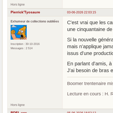
Hors ligne
Pierrick'Tyosaure
03-06-2026 22:03:15
Exhumeur de collections oubliées
C'est vrai que les c
une cinquantaine de 
Si la nouvelle génér
Inscription : 30-10-2016
mais n'applique jama
Messages : 2 514
issus d'une producti
En parlant d'amis, à 
J'ai besoin de bras 
Boomer trentenaire mis
Lecture en cours : H. R
Hors ligne
BDFI_usr
05-06-2026 18:52:12