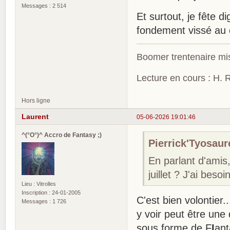
Messages : 2 514
Et surtout, je fête
fondement vissé au 
Boomer trentenaire mis
Lecture en cours : H. R
Hors ligne
Laurent
05-06-2026 19:01:46
^(°O°)^ Accro de Fantasy ;)
Pierrick'Tyosaure
En parlant d'amis
juillet ? J'ai bes
Lieu : Vitrolles
Inscription : 24-01-2005
C'est bien volontier
Messages : 1 726
y voir peut être un
sous forme de F
I
ant