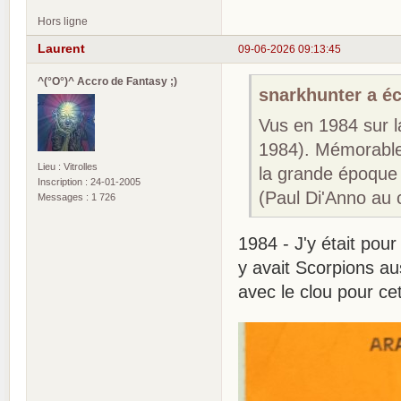
Hors ligne
Laurent
09-06-2026 09:13:45
^(°O°)^ Accro de Fantasy ;)
snarkhunter a écr
Vus en 1984 sur l
1984). Mémorable,
Lieu : Vitrolles
la grande époque 
Inscription : 24-01-2005
(Paul Di'Anno au 
Messages : 1 726
1984 - J'y était pou
y avait Scorpions au
avec le clou pour c