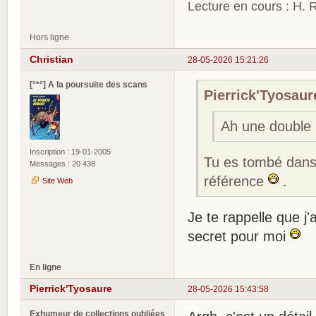
Lecture en cours : H. R
Hors ligne
Christian
28-05-2026 15:21:26
[°*°] A la poursuite des scans
Pierrick'Tyosaure
Ah une double 
Inscription : 19-01-2005
Tu es tombé dans 
Messages : 20 438
référence
.
Site Web
Je te rappelle que j'
secret pour moi
En ligne
Pierrick'Tyosaure
28-05-2026 15:43:58
Exhumeur de collections oubliées