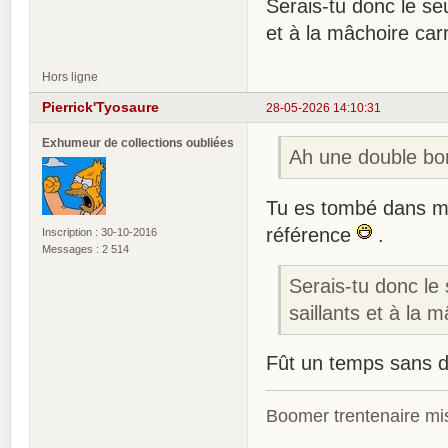
Serais-tu donc le se
et à la mâchoire car
Hors ligne
Pierrick'Tyosaure
28-05-2026 14:10:31
Exhumeur de collections oubliées
Ah une double bo
Tu es tombé dans mo
référence
.
Inscription : 30-10-2016
Messages : 2 514
Serais-tu donc le
saillants et à la 
Fût un temps sans do
Boomer trentenaire mis