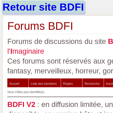
Retour site BDFI
Forums BDFI
Forums de discussions du site
l'
I
maginaire
Ces forums sont réservés aux gen
fantasy, merveilleux, horreur, go
Accueil
Liste des membres
Règles
Recherche
Inscr
Vous n'êtes pas identifié(e).
BDFI V2
: en diffusion limitée, u