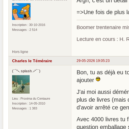
Argh, c'est un détail 
=>Une fois de plus 
Inscription : 30-10-2016
Boomer trentenaire mis
Messages : 2 514
Lecture en cours : H. R
Hors ligne
Charles le Téméraire
29-05-2026 19:05:23
(¯`*•. splash .•*´¯)
Bon, tu as déjà eu t
ajouter
J'ai moi aussi démén
plus de livres (mais
Lieu : Proxima du Centaure
Inscription : 14-05-2010
d'avoir arrêté ce ge
Messages : 1 383
Avec 4000 livres tu f
question emballage 