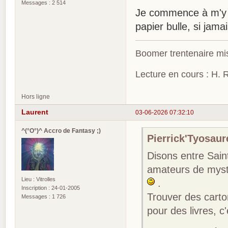
Messages : 2 514
Je commence à m'y ré
papier bulle, si jam
Boomer trentenaire mis
Lecture en cours : H. R
Hors ligne
Laurent
03-06-2026 07:32:10
^(°O°)^ Accro de Fantasy ;)
Pierrick'Tyosaure
Disons entre Sain
amateurs de mystè
Lieu : Vitrolles
.
Inscription : 24-01-2005
Trouver des carton
Messages : 1 726
pour des livres, c