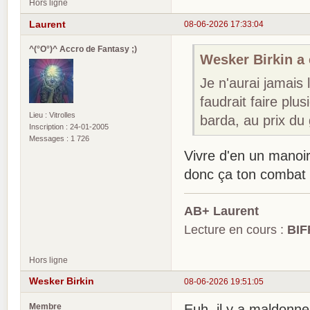
Hors ligne
Laurent
08-06-2026 17:33:04
^(°O°)^ Accro de Fantasy ;)
Wesker Birkin a é
Je n'aurai jamais l
faudrait faire p
Lieu : Vitrolles
barda, au prix du 
Inscription : 24-01-2005
Messages : 1 726
Vivre d'en un manoir 
donc ça ton combat
AB+ Laurent
Lecture en cours :
BIF
Hors ligne
Wesker Birkin
08-06-2026 19:51:05
Membre
Euh, il y a maldonn