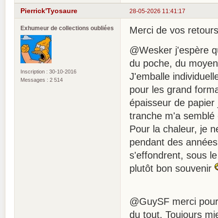
Pierrick'Tyosaure
28-05-2026 11:41:17
Exhumeur de collections oubliées
Merci de vos retour
@Wesker j'espère qu
du poche, du moyen 
Inscription : 30-10-2016
J'emballe individuel
Messages : 2 514
pour les grand forma
épaisseur de papier 
tranche m'a semblé ê
Pour la chaleur, je n
pendant des années,
s'effondrent, sous l
plutôt bon souvenir
@GuySF merci pour l'
du tout. Toujours 