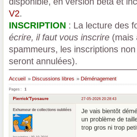
disponible, en version bêta et inc
V2
.
INSCRIPTION
: La lecture des 
écrire, il faut vous inscrire
(mais a
spammeurs, les inscriptions non
seront annulées).
Accueil
»
Discussions libres
»
Déménagement
Pages :
1
Pierrick'Tyosaure
27-05-2026 20:28:43
Exhumeur de collections oubliées
Je vais bientôt démén
un problème de taill
trop gros ni trop pet
Inscription : 30-10-2016