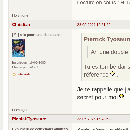
Lecture en cours : H. R
Hors ligne
Christian
28-05-2026 15:21:26
[°*°] A la poursuite des scans
Pierrick'Tyosaure
Ah une double 
Inscription : 19-01-2005
Tu es tombé dans 
Messages : 20 438
référence
.
Site Web
Je te rappelle que j'
secret pour moi
Hors ligne
Pierrick'Tyosaure
28-05-2026 15:43:58
Exhumeur de collections oubliées