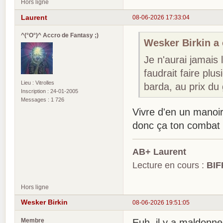
Hors ligne
Laurent
08-06-2026 17:33:04
^(°O°)^ Accro de Fantasy ;)
Wesker Birkin a é
Je n'aurai jamais l
faudrait faire p
Lieu : Vitrolles
barda, au prix du 
Inscription : 24-01-2005
Messages : 1 726
Vivre d'en un manoir 
donc ça ton combat
AB+ Laurent
Lecture en cours :
BIF
Hors ligne
Wesker Birkin
08-06-2026 19:51:05
Membre
Euh, il y a maldonn