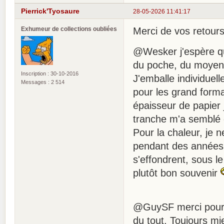
Pierrick'Tyosaure
28-05-2026 11:41:17
Exhumeur de collections oubliées
Merci de vos retour
@Wesker j'espère qu
du poche, du moyen 
Inscription : 30-10-2016
J'emballe individuel
Messages : 2 514
pour les grand forma
épaisseur de papier 
tranche m'a semblé ê
Pour la chaleur, je n
pendant des années,
s'effondrent, sous l
plutôt bon souvenir
@GuySF merci pour l'
du tout. Toujours 