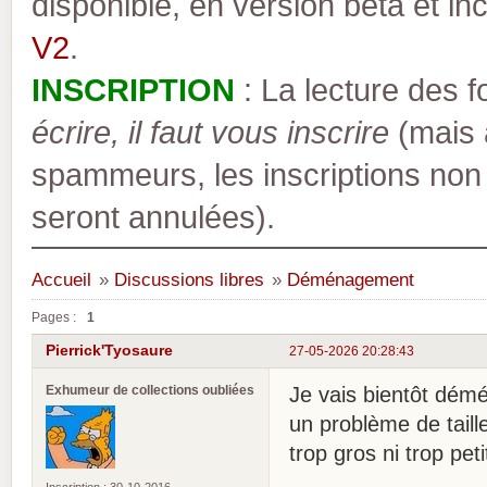
disponible, en version bêta et inc
V2
.
INSCRIPTION
: La lecture des 
écrire, il faut vous inscrire
(mais a
spammeurs, les inscriptions non
seront annulées).
Accueil
»
Discussions libres
»
Déménagement
Pages :
1
Pierrick'Tyosaure
27-05-2026 20:28:43
Exhumeur de collections oubliées
Je vais bientôt démén
un problème de taill
trop gros ni trop pet
Inscription : 30-10-2016