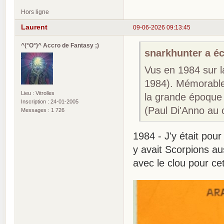
Hors ligne
Laurent
09-06-2026 09:13:45
^(°O°)^ Accro de Fantasy ;)
snarkhunter a écr
Vus en 1984 sur l
1984). Mémorable,
Lieu : Vitrolles
la grande époque 
Inscription : 24-01-2005
(Paul Di'Anno au 
Messages : 1 726
1984 - J'y était pou
y avait Scorpions au
avec le clou pour c