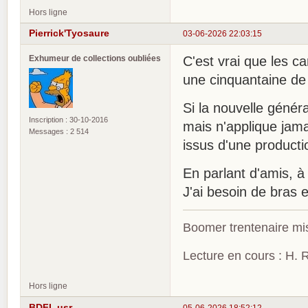
Hors ligne
Pierrick'Tyosaure
03-06-2026 22:03:15
Exhumeur de collections oubliées
C'est vrai que les c
une cinquantaine de 
Si la nouvelle génér
Inscription : 30-10-2016
mais n'applique jama
Messages : 2 514
issus d'une producti
En parlant d'amis, à 
J'ai besoin de bras 
Boomer trentenaire mis
Lecture en cours : H. R
Hors ligne
BDFI_usr
05-06-2026 18:52:12