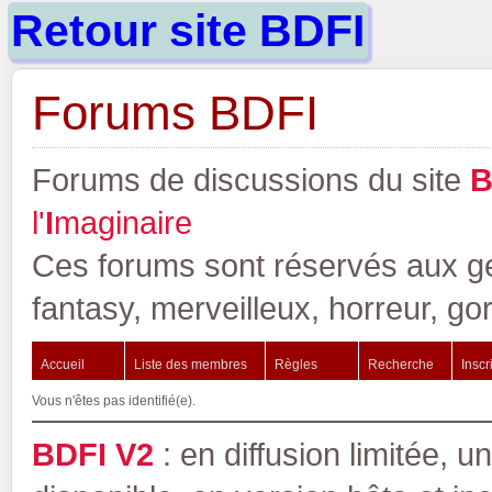
Retour site BDFI
Forums BDFI
Forums de discussions du site
l'
I
maginaire
Ces forums sont réservés aux gen
fantasy, merveilleux, horreur, go
Accueil
Liste des membres
Règles
Recherche
Inscr
Vous n'êtes pas identifié(e).
BDFI V2
: en diffusion limitée, u