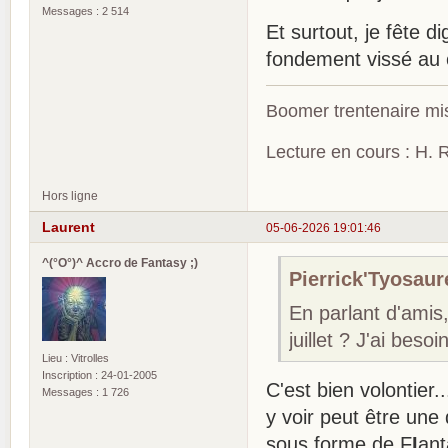
Messages : 2 514
Et surtout, je fête
fondement vissé au 
Boomer trentenaire mis
Lecture en cours : H. R
Hors ligne
Laurent
05-06-2026 19:01:46
^(°O°)^ Accro de Fantasy ;)
Pierrick'Tyosaure
En parlant d'amis
juillet ? J'ai bes
Lieu : Vitrolles
Inscription : 24-01-2005
C'est bien volontier
Messages : 1 726
y voir peut être un
sous forme de F
I
ant