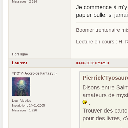
Messages : 2 514
Je commence à m'y ré
papier bulle, si jam
Boomer trentenaire mis
Lecture en cours : H. R
Hors ligne
Laurent
03-06-2026 07:32:10
^(°O°)^ Accro de Fantasy ;)
Pierrick'Tyosaure
Disons entre Sain
amateurs de mystè
Lieu : Vitrolles
.
Inscription : 24-01-2005
Trouver des carton
Messages : 1 726
pour des livres, c