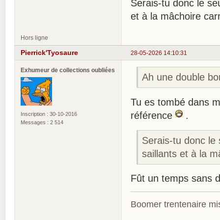
Serais-tu donc le se
et à la mâchoire car
Hors ligne
Pierrick'Tyosaure
28-05-2026 14:10:31
Exhumeur de collections oubliées
Ah une double bo
Tu es tombé dans mo
référence
.
Inscription : 30-10-2016
Messages : 2 514
Serais-tu donc le
saillants et à la 
Fût un temps sans do
Boomer trentenaire mis