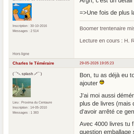
Argh, c'est un détail 
=>Une fois de plus 
Inscription : 30-10-2016
Boomer trentenaire mis
Messages : 2 514
Lecture en cours : H. R
Hors ligne
Charles le Téméraire
29-05-2026 19:05:23
(¯`*•. splash .•*´¯)
Bon, tu as déjà eu t
ajouter
J'ai moi aussi démén
plus de livres (mais
Lieu : Proxima du Centaure
Inscription : 14-05-2010
d'avoir arrêté ce ge
Messages : 1 383
Avec 4000 livres tu f
question emballage 