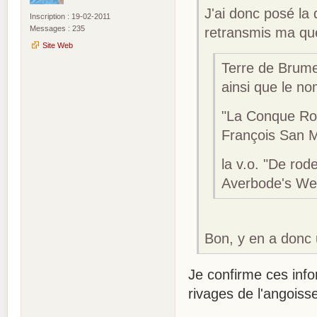
J'ai donc posé la 
Inscription : 19-02-2011
Messages : 235
retransmis ma que
Site Web
Terre de Brume 
ainsi que le no
"La Conque Rou
François San Mi
la v.o. "De rod
Averbode's We
Bon, y en a donc 
Je confirme ces info
rivages de l'angoiss