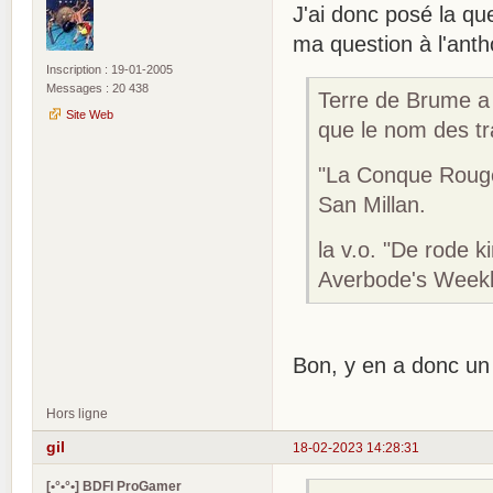
J'ai donc posé la qu
ma question à l'anth
Inscription : 19-01-2005
Messages : 20 438
Terre de Brume a 
Site Web
que le nom des tr
"La Conque Rouge
San Millan.
la v.o. "De rode 
Averbode's Weekb
Bon, y en a donc un 
Hors ligne
gil
18-02-2023 14:28:31
[•°•°•] BDFI ProGamer