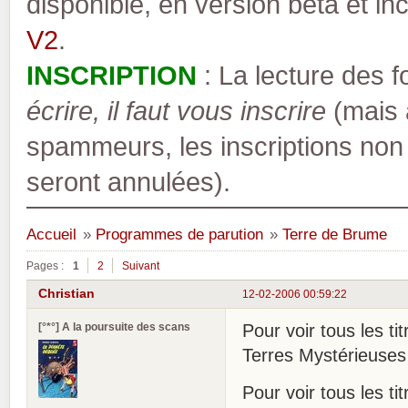
disponible, en version bêta et inc
V2
.
INSCRIPTION
: La lecture des 
écrire, il faut vous inscrire
(mais a
spammeurs, les inscriptions non
seront annulées).
Accueil
»
Programmes de parution
»
Terre de Brume
Pages :
1
2
Suivant
Christian
12-02-2006 00:59:22
[°*°] A la poursuite des scans
Pour voir tous les ti
Terres Mystérieuses
Pour voir tous les ti