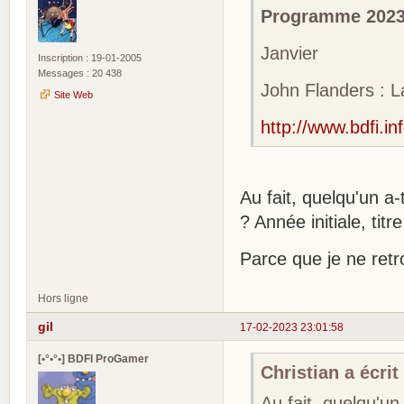
Programme 202
Janvier
Inscription : 19-01-2005
Messages : 20 438
John Flanders : 
Site Web
http://www.bdfi.in
Au fait, quelqu'un a
? Année initiale, tit
Parce que je ne retro
Hors ligne
gil
17-02-2023 23:01:58
[•°•°•] BDFI ProGamer
Christian a écrit 
Au fait, quelqu'un