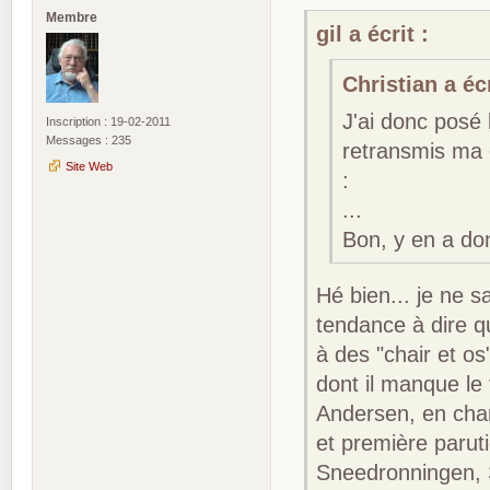
Membre
gil a écrit :
Christian a écr
J'ai donc posé 
Inscription : 19-02-2011
Messages : 235
retransmis ma q
Site Web
:
...
Bon, y en a don
Hé bien... je ne s
tendance à dire q
à des "chair et o
dont il manque le
Andersen, en chang
et première paruti
Sneedronningen, 