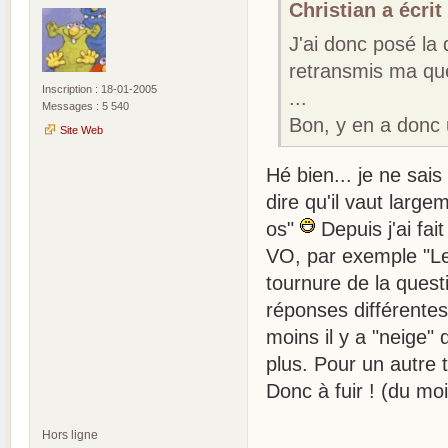
Christian a écrit 
J'ai donc posé la 
retransmis ma que
Inscription : 18-01-2005
...
Messages : 5 540
Bon, y en a donc 
Site Web
Hé bien... je ne sais
dire qu'il vaut large
os"
Depuis j'ai fai
VO, par exemple "Le
tournure de la questio
réponses différente
moins il y a "neige" 
plus. Pour un autre t
Donc à fuir ! (du mo
Hors ligne