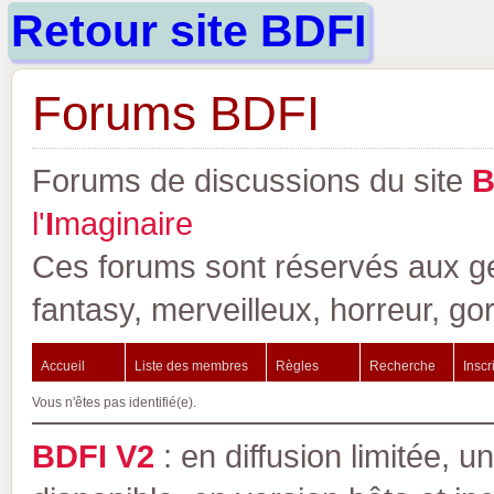
Retour site BDFI
Forums BDFI
Forums de discussions du site
l'
I
maginaire
Ces forums sont réservés aux gen
fantasy, merveilleux, horreur, go
Accueil
Liste des membres
Règles
Recherche
Inscr
Vous n'êtes pas identifié(e).
BDFI V2
: en diffusion limitée, u