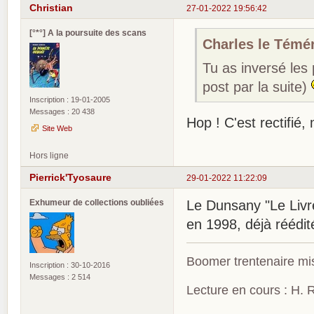
Christian
27-01-2022 19:56:42
[°*°] A la poursuite des scans
Charles le Téméra
Tu as inversé les
post par la suite)
Inscription : 19-01-2005
Messages : 20 438
Hop ! C'est rectifié,
Site Web
Hors ligne
Pierrick'Tyosaure
29-01-2022 11:22:09
Exhumeur de collections oubliées
Le Dunsany "Le Livre
en 1998, déjà réédit
Boomer trentenaire mis
Inscription : 30-10-2016
Messages : 2 514
Lecture en cours : H. R