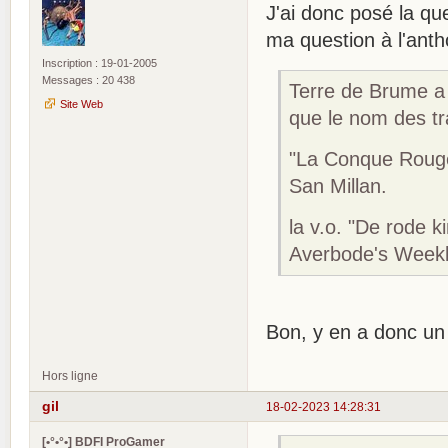
J'ai donc posé la qu
ma question à l'anth
Inscription : 19-01-2005
Messages : 20 438
Terre de Brume a 
Site Web
que le nom des tr
"La Conque Rouge
San Millan.
la v.o. "De rode 
Averbode's Weekb
Bon, y en a donc un 
Hors ligne
gil
18-02-2023 14:28:31
[•°•°•] BDFI ProGamer