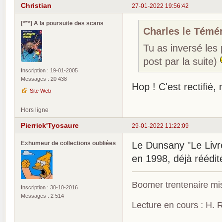
Christian
27-01-2022 19:56:42
[°*°] A la poursuite des scans
Charles le Téméra
Tu as inversé les
post par la suite)
Inscription : 19-01-2005
Messages : 20 438
Hop ! C'est rectifié,
Site Web
Hors ligne
Pierrick'Tyosaure
29-01-2022 11:22:09
Exhumeur de collections oubliées
Le Dunsany "Le Livre
en 1998, déjà réédit
Boomer trentenaire mis
Inscription : 30-10-2016
Messages : 2 514
Lecture en cours : H. R