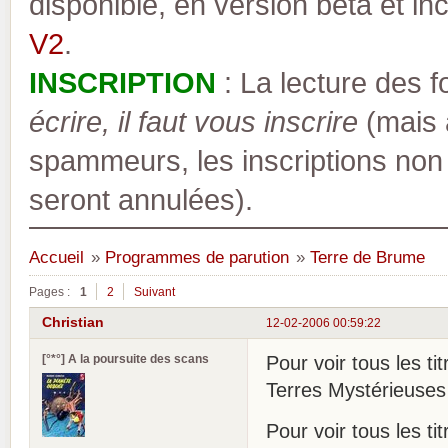
disponible, en version bêta et inc
V2
.
INSCRIPTION
: La lecture des 
écrire, il faut vous inscrire
(mais a
spammeurs, les inscriptions non
seront annulées).
Accueil
»
Programmes de parution
»
Terre de Brume
Pages :
1
2
Suivant
Christian
12-02-2006 00:59:22
[°*°] A la poursuite des scans
Pour voir tous les ti
Terres Mystérieuses
Pour voir tous les ti