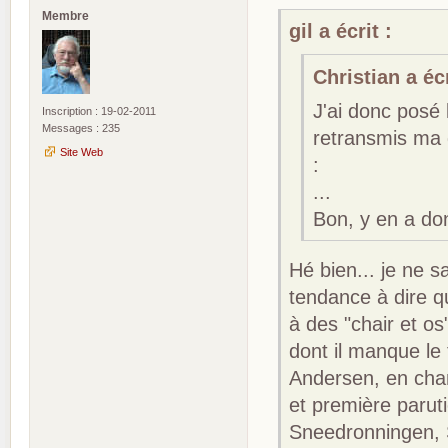
Membre
gil a écrit :
Christian a écr
J'ai donc posé 
Inscription : 19-02-2011
Messages : 235
retransmis ma q
Site Web
:
...
Bon, y en a don
Hé bien... je ne s
tendance à dire q
à des "chair et o
dont il manque le
Andersen, en chang
et première paruti
Sneedronningen, 