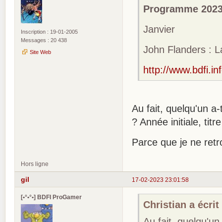
Programme 202
Janvier
Inscription : 19-01-2005
Messages : 20 438
John Flanders : 
Site Web
http://www.bdfi.in
Au fait, quelqu'un a
? Année initiale, tit
Parce que je ne retro
Hors ligne
gil
17-02-2023 23:01:58
[•°•°•] BDFI ProGamer
Christian a écrit 
Au fait, quelqu'un