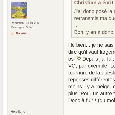
Christian a écrit 
J'ai donc posé la 
retransmis ma que
Inscription : 18-01-2005
...
Messages : 5 540
Bon, y en a donc 
Site Web
Hé bien... je ne sais
dire qu'il vaut large
os"
Depuis j'ai fai
VO, par exemple "Le
tournure de la questio
réponses différente
moins il y a "neige" 
plus. Pour un autre t
Donc à fuir ! (du mo
Hors ligne