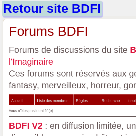
Retour site BDFI
Forums BDFI
Forums de discussions du site
l'
I
maginaire
Ces forums sont réservés aux gen
fantasy, merveilleux, horreur, go
Accueil
Liste des membres
Règles
Recherche
Inscr
Vous n'êtes pas identifié(e).
BDFI V2
: en diffusion limitée, u