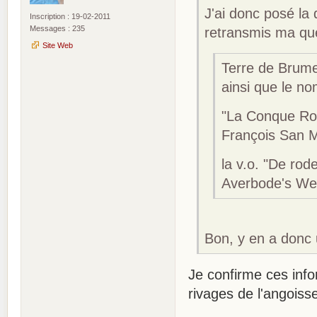
J'ai donc posé la 
Inscription : 19-02-2011
Messages : 235
retransmis ma que
Site Web
Terre de Brume 
ainsi que le no
"La Conque Rou
François San Mi
la v.o. "De rod
Averbode's We
Bon, y en a donc 
Je confirme ces info
rivages de l'angoiss