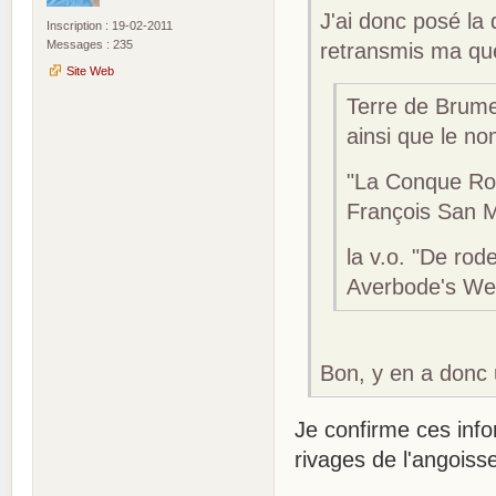
J'ai donc posé la 
Inscription : 19-02-2011
Messages : 235
retransmis ma que
Site Web
Terre de Brume 
ainsi que le no
"La Conque Rou
François San Mi
la v.o. "De rod
Averbode's We
Bon, y en a donc 
Je confirme ces info
rivages de l'angoiss