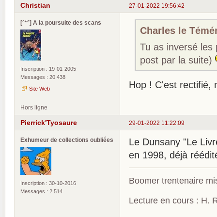
Christian
27-01-2022 19:56:42
[°*°] A la poursuite des scans
Charles le Téméra
Tu as inversé les
post par la suite)
Inscription : 19-01-2005
Messages : 20 438
Hop ! C'est rectifié,
Site Web
Hors ligne
Pierrick'Tyosaure
29-01-2022 11:22:09
Exhumeur de collections oubliées
Le Dunsany "Le Livre
en 1998, déjà réédit
Boomer trentenaire mis
Inscription : 30-10-2016
Messages : 2 514
Lecture en cours : H. R