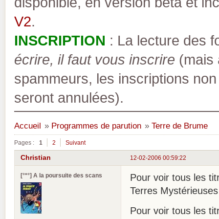
disponible, en version bêta et inc
V2
.
INSCRIPTION
: La lecture des 
écrire, il faut vous inscrire
(mais a
spammeurs, les inscriptions non
seront annulées).
Accueil
»
Programmes de parution
»
Terre de Brume
Pages :
1
2
Suivant
Christian
12-02-2006 00:59:22
[°*°] A la poursuite des scans
Pour voir tous les ti
Terres Mystérieuses
Pour voir tous les ti