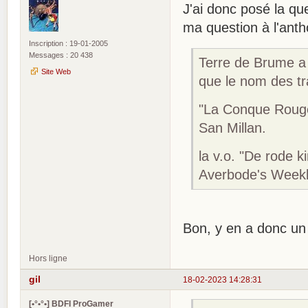
J'ai donc posé la qu
ma question à l'anth
Inscription : 19-01-2005
Messages : 20 438
Terre de Brume a 
Site Web
que le nom des tr
"La Conque Rouge
San Millan.
la v.o. "De rode 
Averbode's Weekb
Bon, y en a donc un 
Hors ligne
gil
18-02-2023 14:28:31
[•°•°•] BDFI ProGamer