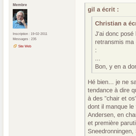
Membre
gil a écrit :
Christian a écr
J'ai donc posé 
Inscription : 19-02-2011
Messages : 235
retransmis ma q
Site Web
:
...
Bon, y en a don
Hé bien... je ne s
tendance à dire q
à des "chair et o
dont il manque le
Andersen, en chang
et première paruti
Sneedronningen, 