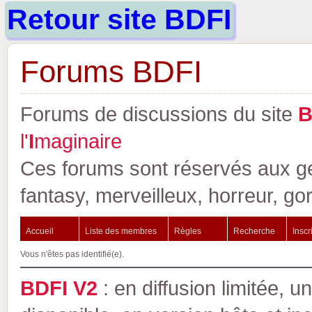
Retour site BDFI
Forums BDFI
Forums de discussions du site
l'
I
maginaire
Ces forums sont réservés aux gen
fantasy, merveilleux, horreur, go
Accueil
Liste des membres
Règles
Recherche
Inscr
Vous n'êtes pas identifié(e).
BDFI V2
: en diffusion limitée, u