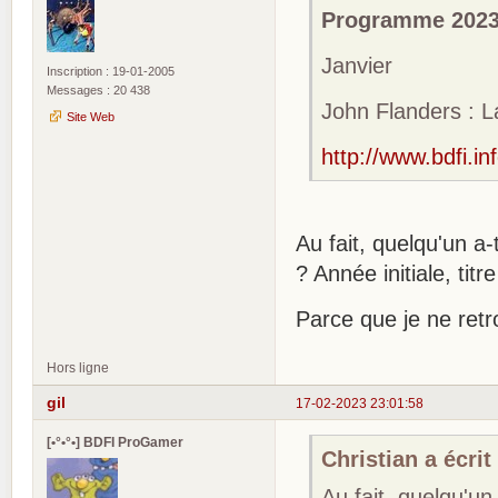
Programme 202
Janvier
Inscription : 19-01-2005
Messages : 20 438
John Flanders : 
Site Web
http://www.bdfi.in
Au fait, quelqu'un a
? Année initiale, tit
Parce que je ne retro
Hors ligne
gil
17-02-2023 23:01:58
[•°•°•] BDFI ProGamer
Christian a écrit 
Au fait, quelqu'un