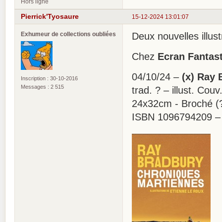
Hors ligne
Pierrick'Tyosaure
15-12-2024 13:01:07
Exhumeur de collections oubliées
Deux nouvelles illus
Chez
Ecran Fantas
04/10/24 –
(x) Ray 
Inscription : 30-10-2016
Messages : 2 515
trad. ? – illust. Cou
24x32cm - Broché (
ISBN 1096794209 –