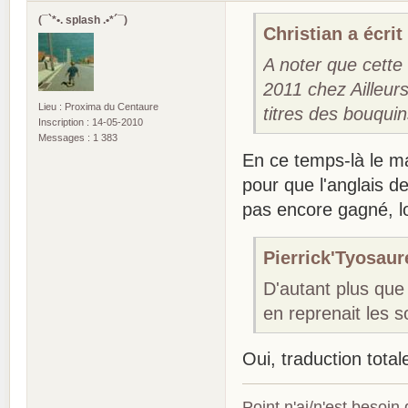
(¯`*•. splash .•*´¯)
Christian a écrit 
A noter que cette 
2011 chez Ailleur
Lieu : Proxima du Centaure
titres des bouqui
Inscription : 14-05-2010
Messages : 1 383
En ce temps-là le mar
pour que l'anglais d
pas encore gagné, lo
Pierrick'Tyosaure
D'autant plus que
en reprenait les so
Oui, traduction total
Point n'ai/n'est besoin