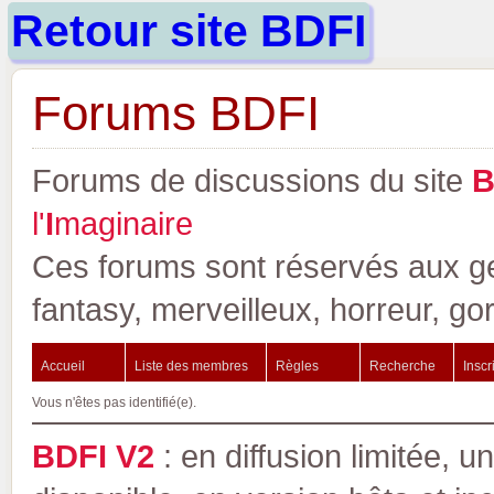
Retour site BDFI
Forums BDFI
Forums de discussions du site
l'
I
maginaire
Ces forums sont réservés aux gen
fantasy, merveilleux, horreur, go
Accueil
Liste des membres
Règles
Recherche
Inscr
Vous n'êtes pas identifié(e).
BDFI V2
: en diffusion limitée, u