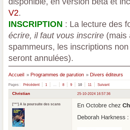
disponible, en version bêta et inc
V2
.
INSCRIPTION
: La lecture des 
écrire, il faut vous inscrire
(mais a
spammeurs, les inscriptions non
seront annulées).
Accueil
»
Programmes de parution
»
Divers éditeurs
Pages :
Précédent
1
…
8
9
10
11
Suivant
Christian
25-10-2024 16:57:36
[°*°] A la poursuite des scans
En Octobre chez
Ch
Deborah Harkness : L