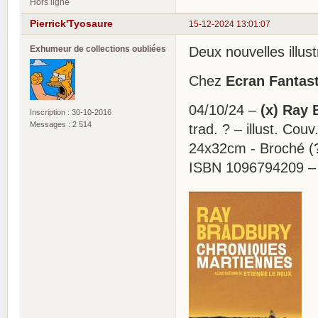
Hors ligne
Pierrick'Tyosaure
15-12-2024 13:01:07
Exhumeur de collections oubliées
Deux nouvelles illus
Chez
Ecran Fantas
04/10/24 –
(x) Ray 
Inscription : 30-10-2016
Messages : 2 514
trad. ? – illust. Cou
24x32cm - Broché (
ISBN 1096794209 –