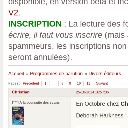
disponible, en version bêta et inc
V2
.
INSCRIPTION
: La lecture des 
écrire, il faut vous inscrire
(mais a
spammeurs, les inscriptions non
seront annulées).
Accueil
»
Programmes de parution
»
Divers éditeurs
Pages :
Précédent
1
…
8
9
10
11
Suivant
Christian
25-10-2024 16:57:36
[°*°] A la poursuite des scans
En Octobre chez
Ch
Deborah Harkness : L