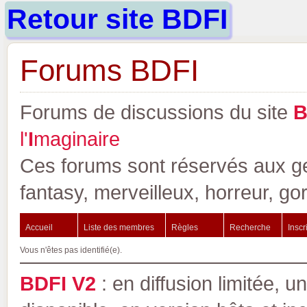
Retour site BDFI
Forums BDFI
Forums de discussions du site
l'
I
maginaire
Ces forums sont réservés aux gen
fantasy, merveilleux, horreur, go
Accueil
Liste des membres
Règles
Recherche
Inscr
Vous n'êtes pas identifié(e).
BDFI V2
: en diffusion limitée, u