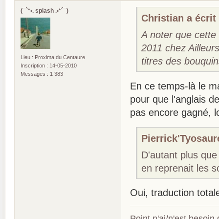
(¯`*•. splash .•*´¯)
Christian a écrit 
A noter que cette 
2011 chez Ailleur
Lieu : Proxima du Centaure
titres des bouqui
Inscription : 14-05-2010
Messages : 1 383
En ce temps-là le mar
pour que l'anglais d
pas encore gagné, lo
Pierrick'Tyosaure
D'autant plus que
en reprenait les so
Oui, traduction total
Point n'ai/n'est besoin