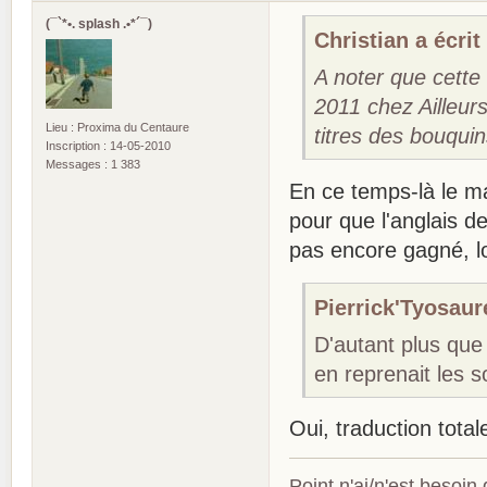
(¯`*•. splash .•*´¯)
Christian a écrit 
A noter que cette 
2011 chez Ailleur
Lieu : Proxima du Centaure
titres des bouqui
Inscription : 14-05-2010
Messages : 1 383
En ce temps-là le mar
pour que l'anglais d
pas encore gagné, lo
Pierrick'Tyosaure
D'autant plus que
en reprenait les so
Oui, traduction total
Point n'ai/n'est besoin