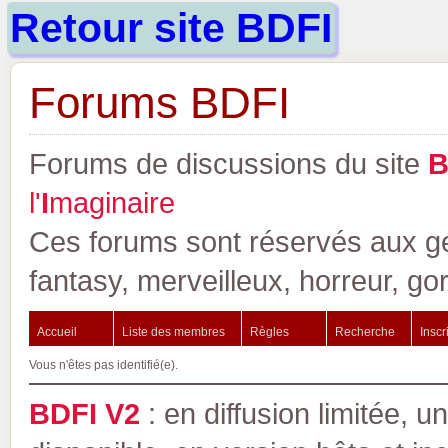
Retour site BDFI
Forums BDFI
Forums de discussions du site
l'
I
maginaire
Ces forums sont réservés aux gen
fantasy, merveilleux, horreur, go
Accueil
Liste des membres
Règles
Recherche
Inscr
Vous n'êtes pas identifié(e).
BDFI V2
: en diffusion limitée, u