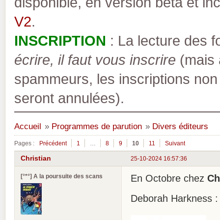
disponible, en version bêta et inc
V2
.
INSCRIPTION
: La lecture des 
écrire, il faut vous inscrire
(mais a
spammeurs, les inscriptions non
seront annulées).
Accueil
»
Programmes de parution
»
Divers éditeurs
Pages :
Précédent
1
…
8
9
10
11
Suivant
Christian
25-10-2024 16:57:36
[°*°] A la poursuite des scans
En Octobre chez
Ch
Deborah Harkness : L