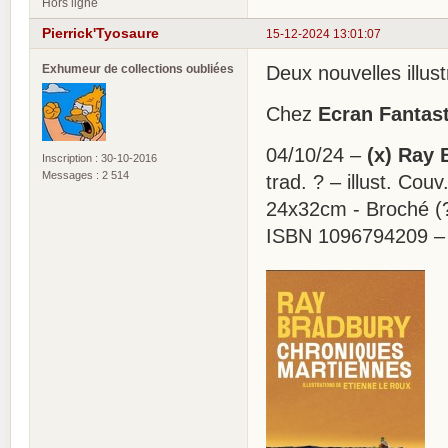
Hors ligne
Pierrick'Tyosaure
15-12-2024 13:01:07
Exhumeur de collections oubliées
Deux nouvelles illus
Chez
Ecran Fantas
04/10/24 –
(x) Ray 
Inscription : 30-10-2016
Messages : 2 514
trad. ? – illust. Cou
24x32cm - Broché (
ISBN 1096794209 –