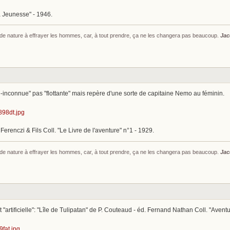
la Jeunesse" - 1946.
s de nature à effrayer les hommes, car, à tout prendre, ça ne les changera pas beaucoup.
Jac
e-inconnue" pas "flottante" mais repère d'une sorte de capitaine Nemo au féminin.
Ferenczi & Fils Coll. "Le Livre de l'aventure" n°1 - 1929.
s de nature à effrayer les hommes, car, à tout prendre, ça ne les changera pas beaucoup.
Jac
t "artificielle": "Lîle de Tulipatan" de P. Couteaud - éd. Fernand Nathan Coll. "Aven