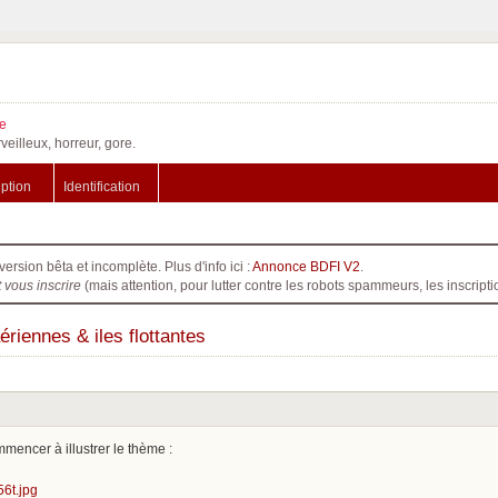
e
veilleux, horreur, gore.
iption
Identification
version bêta et incomplète. Plus d'info ici :
Annonce BDFI V2
.
t vous inscrire
(mais attention, pour lutter contre les robots spammeurs, les inscri
ériennes & iles flottantes
mencer à illustrer le thème :