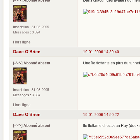
[•°•°•] Abonné absent
Dans chacun des avatars du même t
Inscription : 31-03-2005
Messages : 3 394
Hors ligne
Dave O'Brien
19-01-2006 14:39:40
[•°•°•] Abonné absent
Une île flottante en plus du tunnel
Inscription : 31-03-2005
Messages : 3 394
Hors ligne
Dave O'Brien
19-01-2006 14:50:22
[•°•°•] Abonné absent
Ile flottante chez Jean Ray (deux r