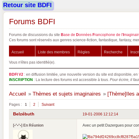
Retour site BDFI
Forums BDFI
Forums de discussions du site
B
ase de
D
onnées
F
rancophone de l'
I
maginair
Ces forums sont réservés aux genres science-fiction, fantastique, fantasy, mer
Accueil
Liste des membres
Règles
Recherche
Inscr
Vous n'êtes pas identifié(e).
BDFI V2
: en diffusion limitée, une nouvelle version du site est disponible, en 
INSCRIPTION
: La lecture des forums est accessible à tous.
Pour écrire, il fau
Accueil
»
Thèmes et sujets imaginaires
»
[Thème]Iles a
Pages :
1
2
Suivant
Belzébuth
19-01-2006 12:12:14
[•°•°•] En Réunion
Avec un petit Dazergues pour com