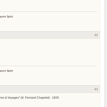
ques Spitz
#2
ques Spitz
#3
tures & Voyages" (ill. Fernand Chapelet) - 1929.