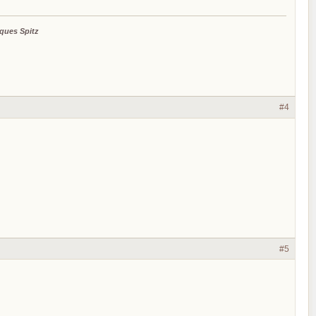
ques Spitz
#4
#5