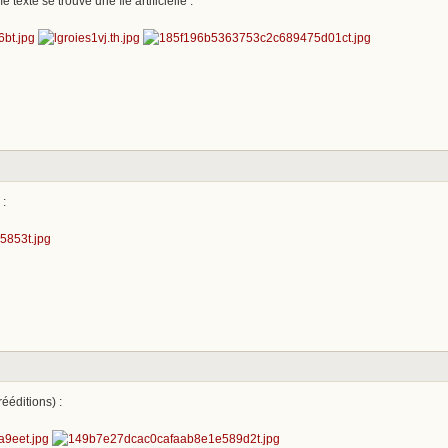
exte se trouve une île artificielle :
 :
ééditions) :