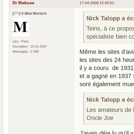
Dr Mabuse
17-04-2008 15:40:53
[•°°•] X-Man Morlock
Nick Talopp a écr
Teins, à ce propo
spécialiste bien co
Lieu : Paris
Inscription : 10-01-2007
Même les sites d'avi
Messages : 2 288
les sites des 24 he
il y a couru de 1931
et a gagné en 1937 s
sont également mue
Nick Talopp a écr
Les amateurs de b
Oncle Joe
J'avais déja lu qu'il