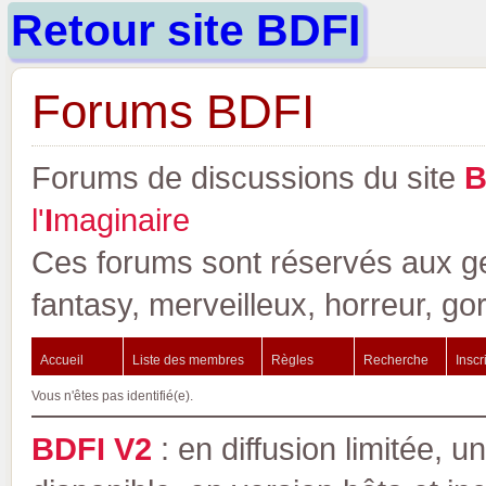
Retour site BDFI
Forums BDFI
Forums de discussions du site
l'
I
maginaire
Ces forums sont réservés aux gen
fantasy, merveilleux, horreur, go
Accueil
Liste des membres
Règles
Recherche
Inscr
Vous n'êtes pas identifié(e).
BDFI V2
: en diffusion limitée, u