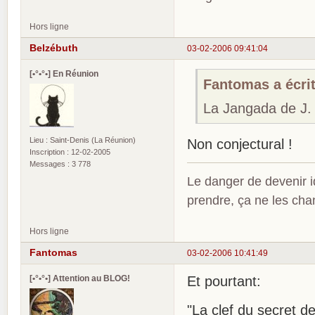
Hors ligne
Belzébuth
03-02-2006 09:41:04
[•°•°•] En Réunion
Fantomas a écrit
La Jangada de J. 
Lieu : Saint-Denis (La Réunion)
Non conjectural !
Inscription : 12-02-2005
Messages : 3 778
Le danger de devenir id
prendre, ça ne les ch
Hors ligne
Fantomas
03-02-2006 10:41:49
[•°•°•] Attention au BLOG!
Et pourtant:
"La clef du secret 