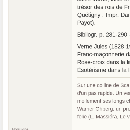
trésor des rois de F
Quétigny : Impr. Dara
Payot).
Bibliogr. p. 281-290
Verne Jules (1828-190
Franc-maçonnerie dan
Rose-croix dans la li
Ésotérisme dans la li
Sur une colline de Sca
d'un pas rapide. Un ve
mollement ses longs c
Warner Ohberg, un pres
folie (L. Massiéra, Le
Hors ligne