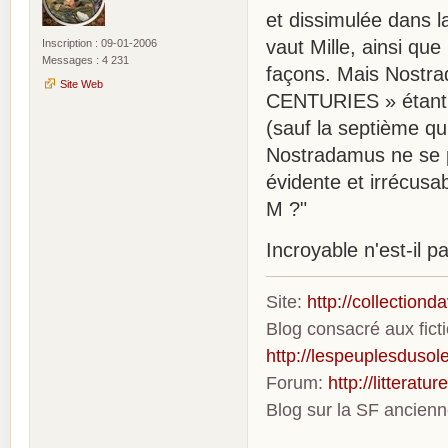
et dissimulée dans l
vaut Mille, ainsi qu
Inscription : 09-01-2006
Messages : 4 231
façons. Mais Nostra
Site Web
CENTURIES » étant 
(sauf la septième qu
Nostradamus ne se pr
évidente et irrécusa
M ?"
Incroyable n'est-il p
Site:
http://collection
Blog consacré aux fic
http://lespeuplesdusole
Forum:
http://litterat
Blog sur la SF ancien