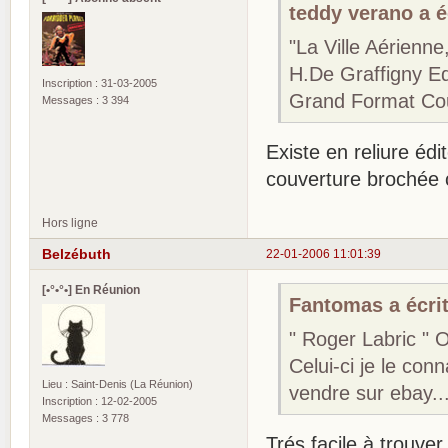
teddy verano a éc
"La Ville Aérienn
H.De Graffigny Ed
Inscription : 31-03-2005
Grand Format Cou
Messages : 3 394
Existe en reliure édi
couverture brochée 
Hors ligne
Belzébuth
22-01-2006 11:01:39
[•°•°•] En Réunion
Fantomas a écrit
" Roger Labric " 
Celui-ci je le conn
Lieu : Saint-Denis (La Réunion)
vendre sur ebay..
Inscription : 12-02-2005
Messages : 3 778
Trés facile à trouver