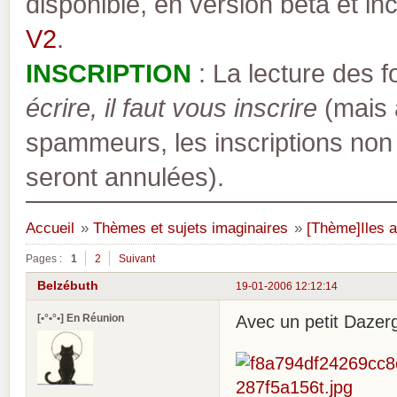
disponible, en version bêta et inc
V2
.
INSCRIPTION
: La lecture des 
écrire, il faut vous inscrire
(mais a
spammeurs, les inscriptions non
seront annulées).
Accueil
»
Thèmes et sujets imaginaires
»
[Thème]Iles a
Pages :
1
2
Suivant
Belzébuth
19-01-2006 12:12:14
[•°•°•] En Réunion
Avec un petit Dazer