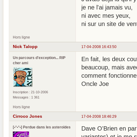
je ne l'ai jamais vu,
ni avec mes yeux,
ni sur un site de ve
Hors ligne
Nick Talopp
17-04-2008 16:43:50
Un parcours d'exception... RIP
En fait, les deux co
cher ami
beaucoup, mais avec 
comment fonctionne
Oncle Joe
Inscription : 21-10-2006
Messages : 1 361
Hors ligne
Cirroco Jones
17-04-2008 18:46:29
[•°•°•] Perdue dans les asteroïdes
Dave O'Brien en par
variantes) et je me 