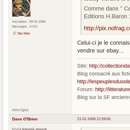
Comme dans " Capi
Editions H.Baron
Inscription : 09-01-2006
Messages : 4 231
http://pix.nofra
Site Web
Celui-ci je le connais
vendre sur ebay...
Site:
http://collection
Blog consacré aux fic
http://lespeuplesdusole
Forum:
http://litterat
Blog sur la SF ancien
Hors ligne
Dave O'Brien
21-01-2006 22:59:00
[•°•°•] Abonné absent