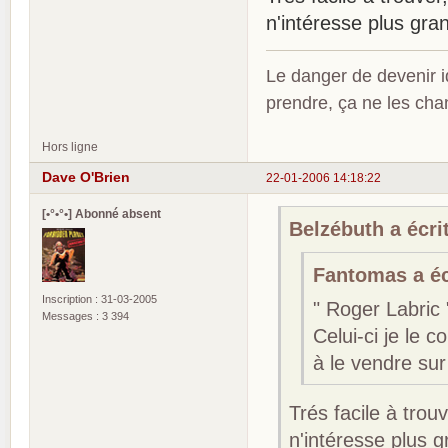
n'intéresse plus gr
Le danger de devenir id
prendre, ça ne les ch
Hors ligne
Dave O'Brien
22-01-2006 14:18:22
[•°•°•] Abonné absent
Belzébuth a écrit
Fantomas a écr
Inscription : 31-03-2005
" Roger Labric
Messages : 3 394
Celui-ci je le c
à le vendre sur
Trés facile à trou
n'intéresse plus 