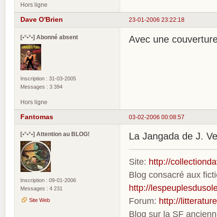
Hors ligne
Dave O'Brien
23-01-2006 23:22:18
[•°•°•] Abonné absent
Avec une couverture
Inscription : 31-03-2005
Messages : 3 394
Hors ligne
Fantomas
03-02-2006 00:08:57
[•°•°•] Attention au BLOG!
La Jangada de J. Ver
Site:
http://collection
Blog consacré aux fic
Inscription : 09-01-2006
http://lespeuplesdusole
Messages : 4 231
Forum:
http://litterat
Site Web
Blog sur la SF ancien