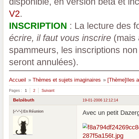
disponible, en version bêta et inc
V2
.
INSCRIPTION
: La lecture des 
écrire, il faut vous inscrire
(mais a
spammeurs, les inscriptions non
seront annulées).
Accueil
»
Thèmes et sujets imaginaires
»
[Thème]Iles a
Pages :
1
2
Suivant
Belzébuth
19-01-2006 12:12:14
[•°•°•] En Réunion
Avec un petit Dazer