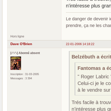
n'intéresse plus gr
Le danger de devenir id
prendre, ça ne les ch
Hors ligne
Dave O'Brien
22-01-2006 14:18:22
[•°•°•] Abonné absent
Belzébuth a écrit
Fantomas a écr
Inscription : 31-03-2005
" Roger Labric
Messages : 3 394
Celui-ci je le c
à le vendre sur
Trés facile à trou
n'intéresse plus 