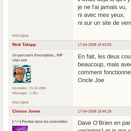
je ne l'ai jamais vu,
ni avec mes yeux,
ni sur un site de ve
Hors ligne
Nick Talopp
17-04-2008 16:43:50
Un parcours d'exception... RIP
En fait, les deux co
cher ami
beaucoup, mais avec 
comment fonctionne
Oncle Joe
Inscription : 21-10-2006
Messages : 1 361
Hors ligne
Cirroco Jones
17-04-2008 18:46:29
[•°•°•] Perdue dans les asteroïdes
Dave O'Brien en par
variantes) et je me 