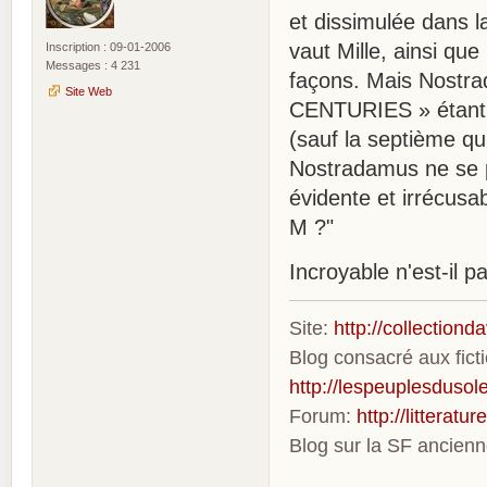
et dissimulée dans l
vaut Mille, ainsi qu
Inscription : 09-01-2006
Messages : 4 231
façons. Mais Nostra
Site Web
CENTURIES » étant 
(sauf la septième qu
Nostradamus ne se pr
évidente et irrécusa
M ?"
Incroyable n'est-il p
Site:
http://collection
Blog consacré aux fic
http://lespeuplesdusole
Forum:
http://litterat
Blog sur la SF ancien