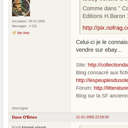
Comme dans " Capi
Editions H.Baron
Inscription : 09-01-2006
Messages : 4 231
http://pix.nofra
Site Web
Celui-ci je le connais
vendre sur ebay...
Site:
http://collection
Blog consacré aux fic
http://lespeuplesdusole
Forum:
http://litterat
Blog sur la SF ancien
Hors ligne
Dave O'Brien
21-01-2006 22:59:00
[•°•°•] Abonné absent