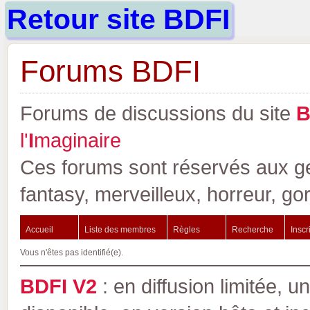
Retour site BDFI
Forums BDFI
Forums de discussions du site
l'
I
maginaire
Ces forums sont réservés aux gen
fantasy, merveilleux, horreur, go
Accueil
Liste des membres
Règles
Recherche
Inscr
Vous n'êtes pas identifié(e).
BDFI V2
: en diffusion limitée, u