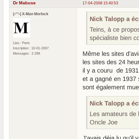
Dr Mabuse
17-04-2008 15:40:53
[•°°•] X-Man Morlock
Nick Talopp a écr
Teins, à ce propo
spécialiste bien co
Lieu : Paris
Inscription : 10-01-2007
Même les sites d'avi
Messages : 2 288
les sites des 24 he
il y a couru de 1931
et a gagné en 1937 s
sont également mue
Nick Talopp a écr
Les amateurs de b
Oncle Joe
J'avais déja lu qu'il