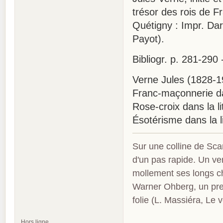
trésor des rois de F
Quétigny : Impr. Dara
Payot).
Bibliogr. p. 281-290
Verne Jules (1828-190
Franc-maçonnerie dan
Rose-croix dans la li
Ésotérisme dans la li
Sur une colline de Sca
d'un pas rapide. Un ve
mollement ses longs c
Warner Ohberg, un pres
folie (L. Massiéra, Le
Hors ligne