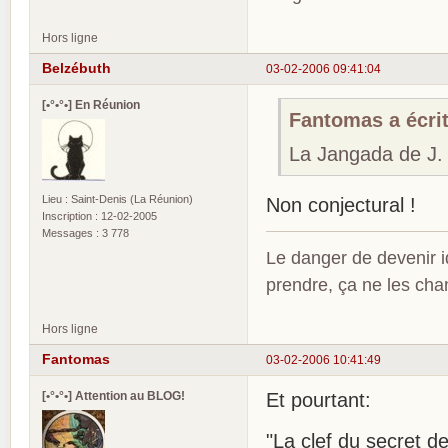
Hors ligne
Belzébuth
03-02-2006 09:41:04
[•°•°•] En Réunion
Fantomas a écrit
La Jangada de J. 
Lieu : Saint-Denis (La Réunion)
Non conjectural !
Inscription : 12-02-2005
Messages : 3 778
Le danger de devenir id
prendre, ça ne les ch
Hors ligne
Fantomas
03-02-2006 10:41:49
[•°•°•] Attention au BLOG!
Et pourtant:
"La clef du secret 