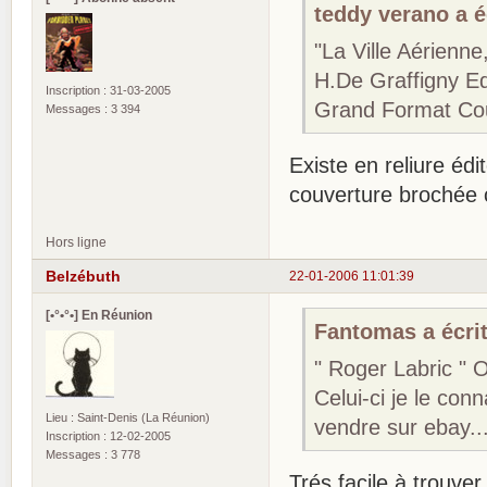
teddy verano a éc
"La Ville Aérienn
H.De Graffigny Ed
Inscription : 31-03-2005
Grand Format Cou
Messages : 3 394
Existe en reliure édi
couverture brochée 
Hors ligne
Belzébuth
22-01-2006 11:01:39
[•°•°•] En Réunion
Fantomas a écrit
" Roger Labric " 
Celui-ci je le conn
Lieu : Saint-Denis (La Réunion)
vendre sur ebay..
Inscription : 12-02-2005
Messages : 3 778
Trés facile à trouver