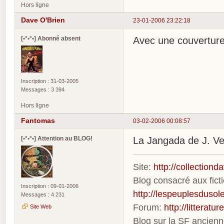
Hors ligne
Dave O'Brien
23-01-2006 23:22:18
[•°•°•] Abonné absent
Avec une couverture
Inscription : 31-03-2005
Messages : 3 394
Hors ligne
Fantomas
03-02-2006 00:08:57
[•°•°•] Attention au BLOG!
La Jangada de J. Ver
Site:
http://collection
Blog consacré aux fic
Inscription : 09-01-2006
http://lespeuplesdusole
Messages : 4 231
Forum:
http://litterat
Site Web
Blog sur la SF ancien