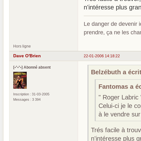
n'intéresse plus gr
Le danger de devenir id
prendre, ça ne les ch
Hors ligne
Dave O'Brien
22-01-2006 14:18:22
[•°•°•] Abonné absent
Belzébuth a écrit
Fantomas a écr
Inscription : 31-03-2005
" Roger Labric
Messages : 3 394
Celui-ci je le c
à le vendre sur
Trés facile à trou
n'intéresse plus 