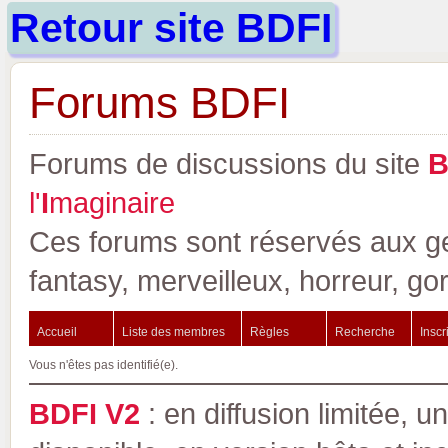
Retour site BDFI
Forums BDFI
Forums de discussions du site
l'
I
maginaire
Ces forums sont réservés aux gen
fantasy, merveilleux, horreur, go
Accueil
Liste des membres
Règles
Recherche
Inscr
Vous n'êtes pas identifié(e).
BDFI V2
: en diffusion limitée, u