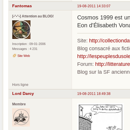
Fantomas
19-08-2011 14:33:07
[•°•°•] Attention au BLOG!
Cosmos 1999 est une
Eon d'Élisabeth Von
Site:
http://collection
Inscription : 09-01-2006
Blog consacré aux fic
Messages : 4 231
http://lespeuplesdusole
Site Web
Forum:
http://litterat
Blog sur la SF ancien
Hors ligne
Lord Darcy
19-08-2011 18:49:38
Membre