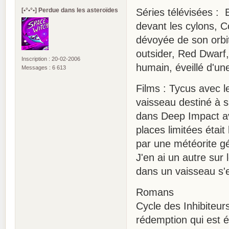
[•°•°•] Perdue dans les asteroïdes
Séries télévisées : 
devant les cylons, 
dévoyée de son orbit
outsider, Red Dwarf,
Inscription : 20-02-2006
humain, éveillé d'un
Messages : 6 613
Films : Tycus avec l
vaisseau destiné à 
dans Deep Impact av
places limitées éta
par une météorite g
J'en ai un autre sur 
dans un vaisseau s'e
Romans
Cycle des Inhibiteur
rédemption qui est é