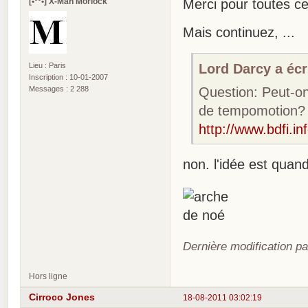
[•°°•] X-Man Morlock
Merci pour toutes ces 
Mais continuez, ...
Lord Darcy a écri
Lieu : Paris
Inscription : 10-01-2007
Question: Peut-on
Messages : 2 288
de tempomotion? 
http://www.bdfi.in
non. l'idée est qua
Dernière modification p
Hors ligne
Cirroco Jones
18-08-2011 03:02:19