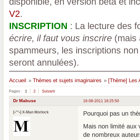
disponible, en version bêta et inc
V2
.
INSCRIPTION
: La lecture des 
écrire, il faut vous inscrire
(mais a
spammeurs, les inscriptions non
seront annulées).
Accueil
»
Thèmes et sujets imaginaires
»
[Thème] Les 
Pages :
1
2
Suivant
Dr Mabuse
16-08-2011 18:25:50
[•°°•] X-Man Morlock
Pourquoi pas un thè
Mais non limité aux 
de nombreux auteurs