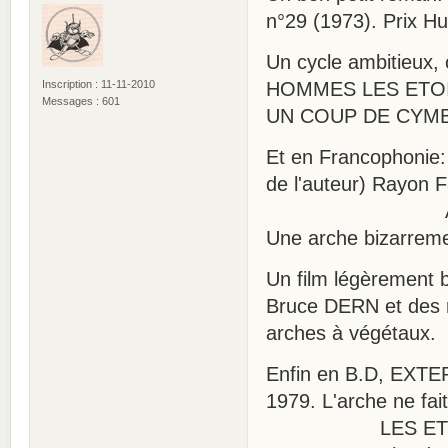
n°29 (1973). Prix H
Un cycle ambitieux,
Inscription : 11-11-2010
HOMMES LES ETOI
Messages : 601
UN COUP DE CYMBALE
Et en Francophoni
de l'auteur) Rayon 
ABZALON de P.
Une arche bizarreme
Un film légèremen
Bruce DERN et des 
arches à végétaux.
Enfin en B.D, EXT
1979. L'arche ne fai
LES ETRES DE 