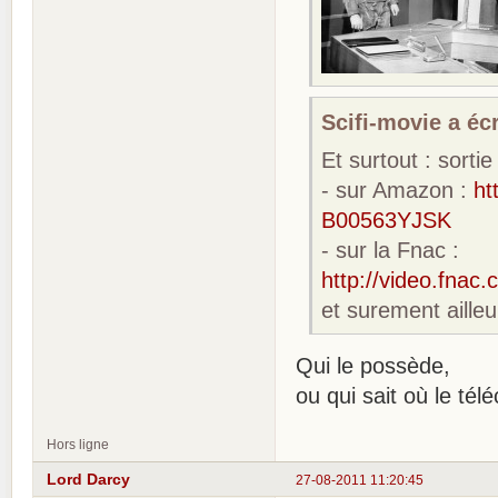
Scifi-movie a écr
Et surtout : sort
- sur Amazon :
ht
B00563YJSK
- sur la Fnac :
http://video.fna
et surement ailleu
Qui le possède,
ou qui sait où le tél
Hors ligne
Lord Darcy
27-08-2011 11:20:45