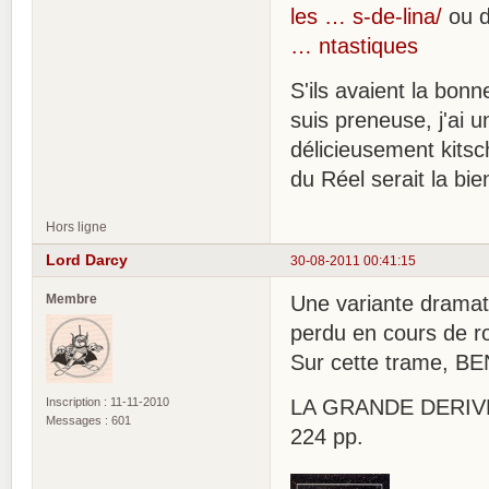
les … s-de-lina/
ou d
… ntastiques
S'ils avaient la bon
suis preneuse, j'ai 
délicieusement kitsc
du Réel serait la bi
Hors ligne
Lord Darcy
30-08-2011 00:41:15
Membre
Une variante dramati
perdu en cours de ro
Sur cette trame, BE
Inscription : 11-11-2010
LA GRANDE DERIVE. H
Messages : 601
224 pp.