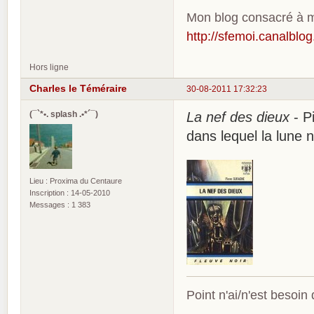
Mon blog consacré à me
http://sfemoi.canalblo
Hors ligne
Charles le Téméraire
30-08-2011 17:32:23
(¯`*•. splash .•*´¯)
La nef des dieux
- P
dans lequel la lune n
Lieu : Proxima du Centaure
Inscription : 14-05-2010
Messages : 1 383
Point n'ai/n'est besoin