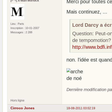
[•°°•] X-Man Morlock
Merci pour toutes ces 
Mais continuez, ...
Lord Darcy a écri
Lieu : Paris
Inscription : 10-01-2007
Question: Peut-on
Messages : 2 288
de tempomotion? 
http://www.bdfi.in
non. l'idée est qua
Dernière modification p
Hors ligne
Cirroco Jones
18-08-2011 03:02:19