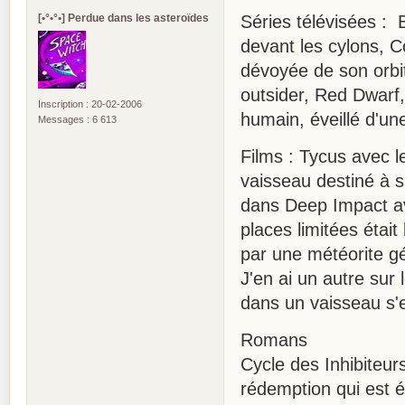
[•°•°•] Perdue dans les asteroïdes
Séries télévisées : 
devant les cylons, 
dévoyée de son orbit
outsider, Red Dwarf,
Inscription : 20-02-2006
humain, éveillé d'un
Messages : 6 613
Films : Tycus avec l
vaisseau destiné à 
dans Deep Impact av
places limitées éta
par une météorite g
J'en ai un autre sur 
dans un vaisseau s'e
Romans
Cycle des Inhibiteur
rédemption qui est é