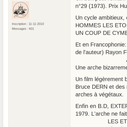
n°29 (1973). Prix H
Un cycle ambitieux,
Inscription : 11-11-2010
HOMMES LES ETOI
Messages : 601
UN COUP DE CYMBALE
Et en Francophoni
de l'auteur) Rayon 
ABZALON de P.
Une arche bizarreme
Un film légèremen
Bruce DERN et des 
arches à végétaux.
Enfin en B.D, EXT
1979. L'arche ne fai
LES ETRES DE 