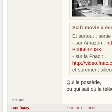
Scifi-movie a écr
Et surtout : sort
- sur Amazon :
ht
B00563YJSK
- sur la Fnac :
http://video.fna
et surement ailleu
Qui le possède,
ou qui sait où le tél
Hors ligne
Lord Darcy
27-08-2011 11:20:45