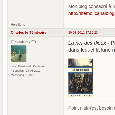
Mon blog consacré à me
http://sfemoi.canalblo
Hors ligne
Charles le Téméraire
30-08-2011 17:32:23
(¯`*•. splash .•*´¯)
La nef des dieux
- P
dans lequel la lune n
Lieu : Proxima du Centaure
Inscription : 14-05-2010
Messages : 1 383
Point n'ai/n'est besoin