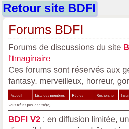
Retour site BDFI
Forums BDFI
Forums de discussions du site
l'
I
maginaire
Ces forums sont réservés aux gen
fantasy, merveilleux, horreur, go
Accueil
Liste des membres
Règles
Recherche
Inscr
Vous n'êtes pas identifié(e).
BDFI V2
: en diffusion limitée, u