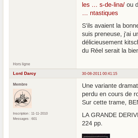
les … s-de-lina/
ou d
… ntastiques
S'ils avaient la bon
suis preneuse, j'ai 
délicieusement kitsc
du Réel serait la bi
Hors ligne
Lord Darcy
30-08-2011 00:41:15
Membre
Une variante dramati
perdu en cours de ro
Sur cette trame, BE
Inscription : 11-11-2010
LA GRANDE DERIVE. H
Messages : 601
224 pp.