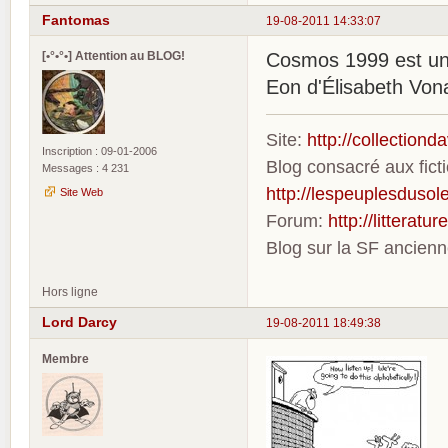
Fantomas
19-08-2011 14:33:07
[•°•°•] Attention au BLOG!
Cosmos 1999 est une
Eon d'Élisabeth Von
Site:
http://collection
Inscription : 09-01-2006
Blog consacré aux fic
Messages : 4 231
http://lespeuplesdusole
Site Web
Forum:
http://litterat
Blog sur la SF ancien
Hors ligne
Lord Darcy
19-08-2011 18:49:38
Membre