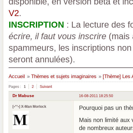
disponible, en version bêta et inc
V2
.
INSCRIPTION
: La lecture des 
écrire, il faut vous inscrire
(mais a
spammeurs, les inscriptions non
seront annulées).
Accueil
»
Thèmes et sujets imaginaires
»
[Thème] Les 
Pages :
1
2
Suivant
Dr Mabuse
16-08-2011 18:25:50
[•°°•] X-Man Morlock
Pourquoi pas un thè
Mais non limité aux 
de nombreux auteurs