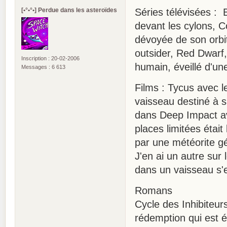
[•°•°•] Perdue dans les asteroïdes
Séries télévisées : 
devant les cylons, 
dévoyée de son orbit
outsider, Red Dwarf,
Inscription : 20-02-2006
humain, éveillé d'un
Messages : 6 613
Films : Tycus avec l
vaisseau destiné à 
dans Deep Impact av
places limitées éta
par une météorite g
J'en ai un autre sur 
dans un vaisseau s'e
Romans
Cycle des Inhibiteur
rédemption qui est é