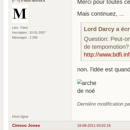
[•°°•] X-Man Morlock
Merci pour toutes ces 
Mais continuez, ...
Lord Darcy a écri
Lieu : Paris
Inscription : 10-01-2007
Question: Peut-on
Messages : 2 288
de tempomotion? 
http://www.bdfi.in
non. l'idée est qua
Dernière modification p
Hors ligne
Cirroco Jones
18-08-2011 03:02:19