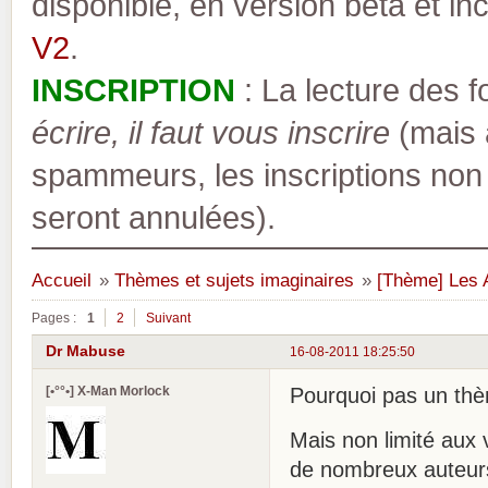
disponible, en version bêta et inc
V2
.
INSCRIPTION
: La lecture des 
écrire, il faut vous inscrire
(mais a
spammeurs, les inscriptions non
seront annulées).
Accueil
»
Thèmes et sujets imaginaires
»
[Thème] Les 
Pages :
1
2
Suivant
Dr Mabuse
16-08-2011 18:25:50
[•°°•] X-Man Morlock
Pourquoi pas un thè
Mais non limité aux 
de nombreux auteurs