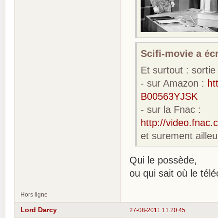
Scifi-movie a écr
Et surtout : sort
- sur Amazon :
ht
B00563YJSK
- sur la Fnac :
http://video.fna
et surement ailleu
Qui le possède,
ou qui sait où le tél
Hors ligne
Lord Darcy
27-08-2011 11:20:45