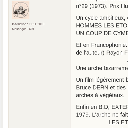
n°29 (1973). Prix H
Un cycle ambitieux,
Inscription : 11-11-2010
HOMMES LES ETOI
Messages : 601
UN COUP DE CYMBALE
Et en Francophoni
de l'auteur) Rayon 
ABZALON de P.
Une arche bizarreme
Un film légèremen
Bruce DERN et des 
arches à végétaux.
Enfin en B.D, EXT
1979. L'arche ne fai
LES ETRES DE 