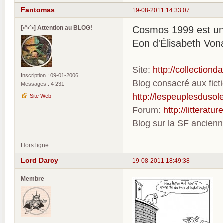
Fantomas
19-08-2011 14:33:07
[•°•°•] Attention au BLOG!
Cosmos 1999 est une
Eon d'Élisabeth Von
Site:
http://collection
Inscription : 09-01-2006
Blog consacré aux fic
Messages : 4 231
http://lespeuplesdusole
Site Web
Forum:
http://litterat
Blog sur la SF ancien
Hors ligne
Lord Darcy
19-08-2011 18:49:38
Membre