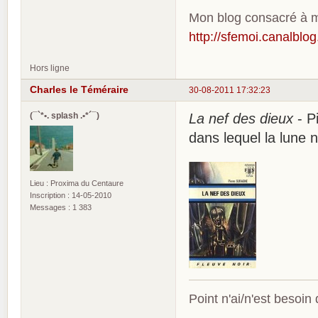
Mon blog consacré à me
http://sfemoi.canalblo
Hors ligne
Charles le Téméraire
30-08-2011 17:32:23
(¯`*•. splash .•*´¯)
La nef des dieux
- P
dans lequel la lune n
Lieu : Proxima du Centaure
Inscription : 14-05-2010
Messages : 1 383
Point n'ai/n'est besoin