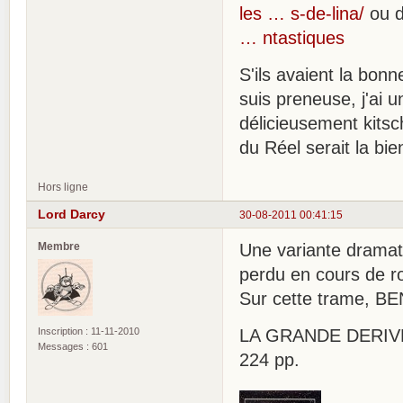
les … s-de-lina/
ou d
… ntastiques
S'ils avaient la bon
suis preneuse, j'ai 
délicieusement kitsc
du Réel serait la bi
Hors ligne
Lord Darcy
30-08-2011 00:41:15
Membre
Une variante dramati
perdu en cours de ro
Sur cette trame, BE
Inscription : 11-11-2010
LA GRANDE DERIVE. H
Messages : 601
224 pp.