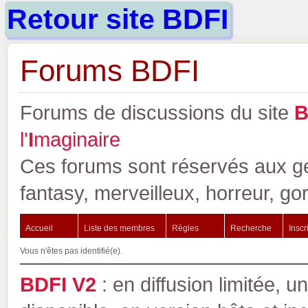
Retour site BDFI
Forums BDFI
Forums de discussions du site
l'
I
maginaire
Ces forums sont réservés aux gen
fantasy, merveilleux, horreur, go
Accueil
Liste des membres
Règles
Recherche
Inscr
Vous n'êtes pas identifié(e).
BDFI V2
: en diffusion limitée, u