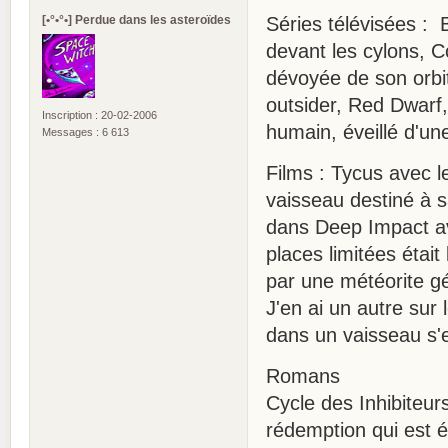
[•°•°•] Perdue dans les asteroïdes
Séries télévisées : 
devant les cylons, 
dévoyée de son orbit
outsider, Red Dwarf,
Inscription : 20-02-2006
humain, éveillé d'un
Messages : 6 613
Films : Tycus avec l
vaisseau destiné à 
dans Deep Impact av
places limitées éta
par une météorite g
J'en ai un autre sur 
dans un vaisseau s'e
Romans
Cycle des Inhibiteur
rédemption qui est é