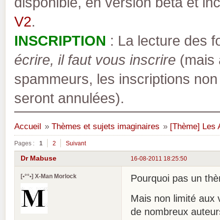
disponible, en version bêta et inc
V2
.
INSCRIPTION
: La lecture des 
écrire, il faut vous inscrire
(mais a
spammeurs, les inscriptions non
seront annulées).
Accueil
»
Thèmes et sujets imaginaires
»
[Thème] Les 
Pages :
1
2
Suivant
Dr Mabuse
16-08-2011 18:25:50
[•°°•] X-Man Morlock
Pourquoi pas un thè
Mais non limité aux 
de nombreux auteurs