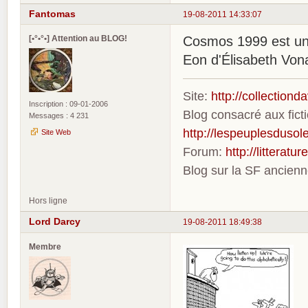
Fantomas
19-08-2011 14:33:07
[•°•°•] Attention au BLOG!
Cosmos 1999 est une
Eon d'Élisabeth Von
Site:
http://collection
Inscription : 09-01-2006
Blog consacré aux fic
Messages : 4 231
http://lespeuplesdusole
Site Web
Forum:
http://litterat
Blog sur la SF ancien
Hors ligne
Lord Darcy
19-08-2011 18:49:38
Membre