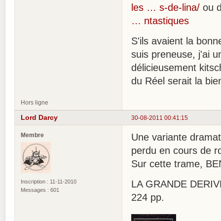
les … s-de-lina/
ou d
… ntastiques
S'ils avaient la bon
suis preneuse, j'ai 
délicieusement kitsc
du Réel serait la bi
Hors ligne
Lord Darcy
30-08-2011 00:41:15
Membre
Une variante dramati
perdu en cours de ro
Sur cette trame, BE
Inscription : 11-11-2010
LA GRANDE DERIVE. H
Messages : 601
224 pp.