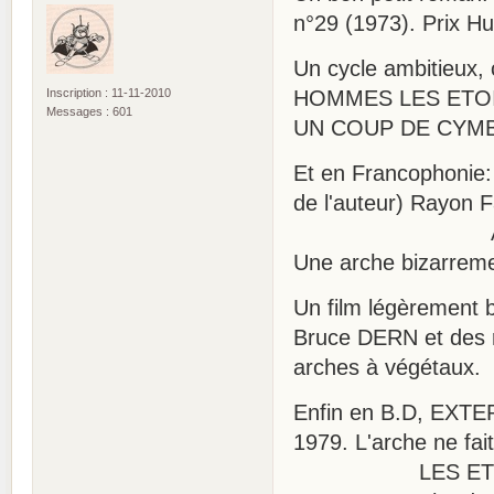
n°29 (1973). Prix H
Un cycle ambitieux,
Inscription : 11-11-2010
HOMMES LES ETOI
Messages : 601
UN COUP DE CYMBALE
Et en Francophoni
de l'auteur) Rayon 
ABZALON de P.
Une arche bizarreme
Un film légèremen
Bruce DERN et des 
arches à végétaux.
Enfin en B.D, EXT
1979. L'arche ne fai
LES ETRES DE 