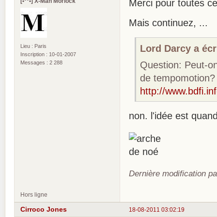
[•°°•] X-Man Morlock
Merci pour toutes ces 
Mais continuez, ...
Lord Darcy a écri
Lieu : Paris
Inscription : 10-01-2007
Question: Peut-on
Messages : 2 288
de tempomotion? 
http://www.bdfi.in
non. l'idée est qua
Dernière modification p
Hors ligne
Cirroco Jones
18-08-2011 03:02:19