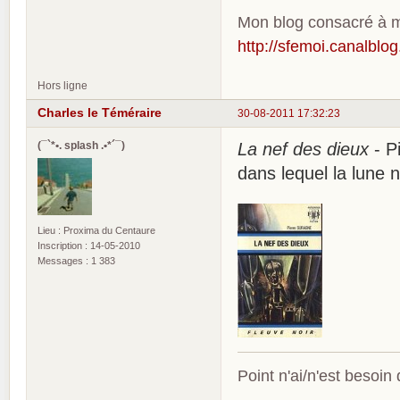
Mon blog consacré à me
http://sfemoi.canalblo
Hors ligne
Charles le Téméraire
30-08-2011 17:32:23
(¯`*•. splash .•*´¯)
La nef des dieux
- P
dans lequel la lune n
Lieu : Proxima du Centaure
Inscription : 14-05-2010
Messages : 1 383
Point n'ai/n'est besoin