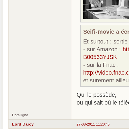
Scifi-movie a écr
Et surtout : sort
- sur Amazon :
ht
B00563YJSK
- sur la Fnac :
http://video.fna
et surement ailleu
Qui le possède,
ou qui sait où le tél
Hors ligne
Lord Darcy
27-08-2011 11:20:45