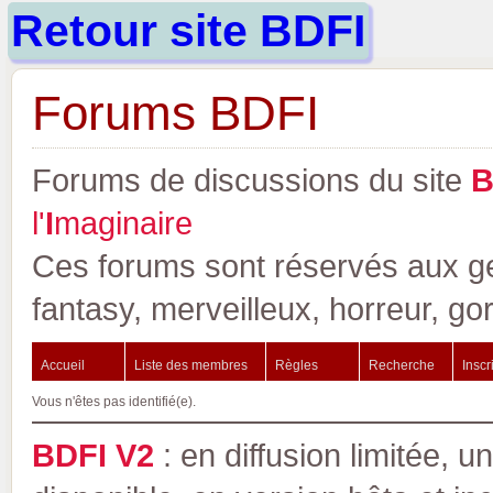
Retour site BDFI
Forums BDFI
Forums de discussions du site
l'
I
maginaire
Ces forums sont réservés aux gen
fantasy, merveilleux, horreur, go
Accueil
Liste des membres
Règles
Recherche
Inscr
Vous n'êtes pas identifié(e).
BDFI V2
: en diffusion limitée, u