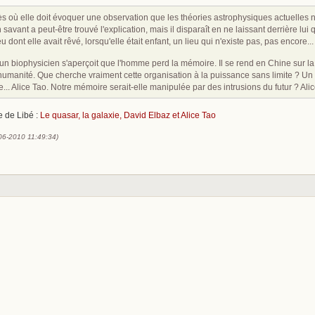
ès où elle doit évoquer une observation que les théories astrophysiques actuelles 
Un savant a peut-être trouvé l'explication, mais il disparaît en ne laissant derrière lu
u dont elle avait rêvé, lorsqu'elle était enfant, un lieu qui n'existe pas, pas encore...
 un biophysicien s'aperçoit que l'homme perd la mémoire. Il se rend en Chine sur la 
humanité. Que cherche vraiment cette organisation à la puissance sans limite ? U
.. Alice Tao. Notre mémoire serait-elle manipulée par des intrusions du futur ? Alic
le de Libé :
Le quasar, la galaxie, David Elbaz et Alice Tao
-06-2010 11:49:34)