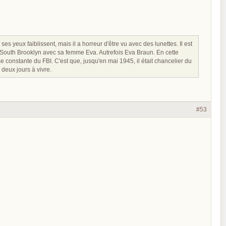
s yeux faiblissent, mais il a horreur d'être vu avec des lunettes. Il est
ns South Brooklyn avec sa femme Eva. Autrefois Eva Braun. En cette
ce constante du FBI. C'est que, jusqu'en mai 1945, il était chancelier du
e deux jours à vivre.
#53