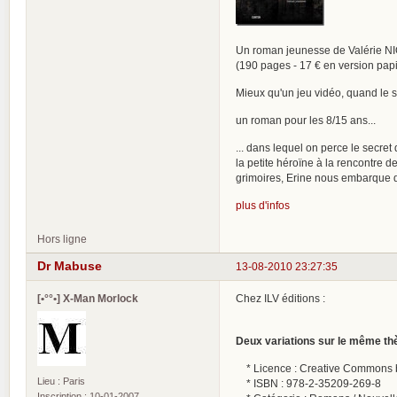
Un roman jeunesse de Valérie 
(190 pages - 17 € en version papi
Mieux qu'un jeu vidéo, quand le so
un roman pour les 8/15 ans...
... dans lequel on perce le secret
la petite héroïne à la rencontre 
grimoires, Erine nous embarque d
plus d'infos
Hors ligne
Dr Mabuse
13-08-2010 23:27:35
[•°°•] X-Man Morlock
Chez ILV éditions :
Deux variations sur le même t
* Licence : Creative Commons by
Lieu : Paris
* ISBN : 978-2-35209-269-8
Inscription : 10-01-2007