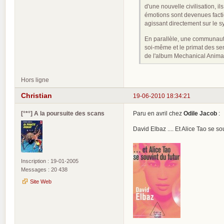
d'une nouvelle civilisation, i
émotions sont devenues facti
agissant directement sur le s
En parallèle, une communauté
soi-même et le primat des sen
de l'album Mechanical Animai
Hors ligne
Christian
19-06-2010 18:34:21
[°*°] A la poursuite des scans
Paru en avril chez
Odile Jacob
:
David Elbaz .... Et Alice Tao se so
Inscription : 19-01-2005
Messages : 20 438
Site Web