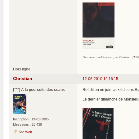
Dernière modification par Christian (12
Hors ligne
Christian
12-06-2010 19:16:15
[°*°] A la poursuite des scans
Réédition en juin, aux éditions
Ap
Le dernier dimanche de Monsieur 
Inscription : 19-01-2005
Messages : 20 438
Site Web