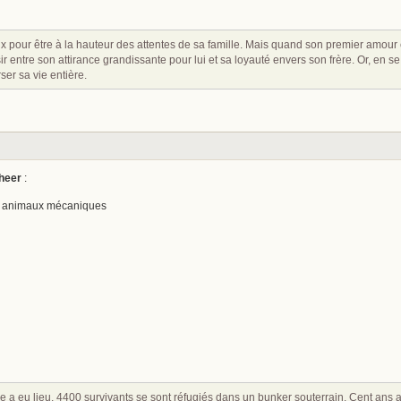
x pour être à la hauteur des attentes de sa famille. Mais quand son premier amour et
ir entre son attirance grandissante pour lui et sa loyauté envers son frère. Or, en s
er sa vie entière.
heer
:
es animaux mécaniques
 a eu lieu, 4400 survivants se sont réfugiés dans un bunker souterrain. Cent ans 