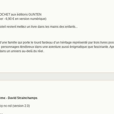
NIOCHET aux éditions GUNTEN
er - 6,90 € en version numérique)
leil revient mettez un livre dans les mains des enfants...
 d’une famille qui porte le lourd fardeau d’un héritage représenté par trois livres 
de personnages ténébreux dans une aventure aussi énigmatique que fascinante. Aprè
ans un univers au-delà du réel.
hème - David Strainchamps
-nc-nd (version 2.0)