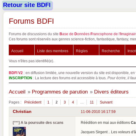
Retour site BDFI
Forums BDFI
Forums de discussions du site
B
ase de
D
onnées
F
rancophone de l'
I
maginair
Ces forums sont réservés aux genres science-fiction, fantastique, fantasy, mer
Accueil
Liste des membres
Règles
Recherche
Inscr
Vous n'êtes pas identifié(e).
BDFI V2
: en diffusion limitée, une nouvelle version du site est disponible, en 
INSCRIPTION
: La lecture des forums est accessible à tous.
Pour écrire, il fau
Accueil
»
Programmes de parution
»
Divers éditeurs
Pages :
Précédent
1
2
3
4
…
11
Suivant
Christian
11-06-2010 16:17:59
[°*°] A la poursuite des scans
Réédition en mai aux éditions
Ca
Jacques Sirgent .. Les voleurs d'