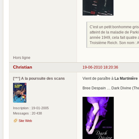
C'est un petit bonhomme grison
atteint de la maladie de Park
année 1949, cela fait quatre a
Troisième Reich. Son nom : Adol
Hors ligne
Christian
19-06-2010 18:20:36
[°*°] A la poursuite des scans
Vient de paraître à
La Martinière
Bree Despain .... Dark Divine (Th
Inscription : 19-01-2005
Messages : 20 438
Site Web