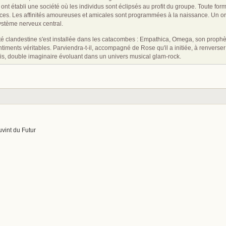
ls ont établi une société où les individus sont éclipsés au profit du groupe. Toute form
ces. Les affinités amoureuses et amicales sont programmées à la naissance. Un or
ystème nerveux central.
 clandestine s'est installée dans les catacombes : Empathica, Omega, son prophète,
timents véritables. Parviendra-t-il, accompagné de Rose qu'il a initiée, à renverse
s, double imaginaire évoluant dans un univers musical glam-rock.
uvint du Futur