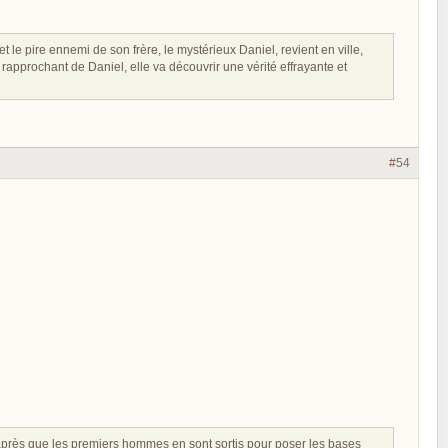
 le pire ennemi de son frère, le mystérieux Daniel, revient en ville,
e rapprochant de Daniel, elle va découvrir une vérité effrayante et
#54
après que les premiers hommes en sont sortis pour poser les bases