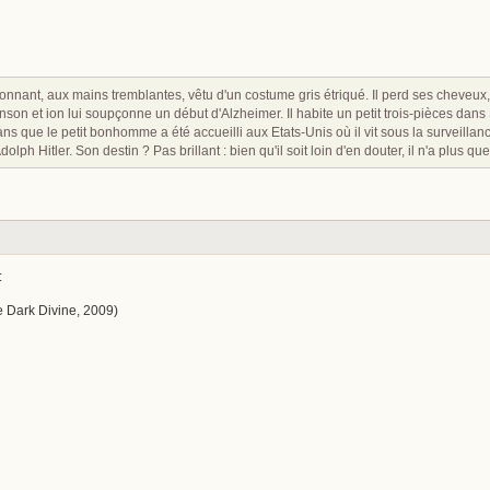
nant, aux mains tremblantes, vêtu d'un costume gris étriqué. Il perd ses cheveux, se
inson et ion lui soupçonne un début d'Alzheimer. Il habite un petit trois-pièces da
ns que le petit bonhomme a été accueilli aux Etats-Unis où il vit sous la surveillan
ph Hitler. Son destin ? Pas brillant : bien qu'il soit loin d'en douter, il n'a plus qu
:
e Dark Divine, 2009)