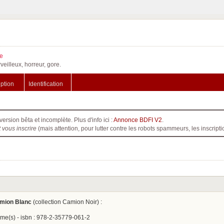
e
veilleux, horreur, gore.
iption
Identification
version bêta et incomplète. Plus d'info ici :
Annonce BDFI V2
.
t vous inscrire
(mais attention, pour lutter contre les robots spammeurs, les inscri
mion Blanc
(collection Camion Noir) :
âme(s) - isbn : 978-2-35779-061-2