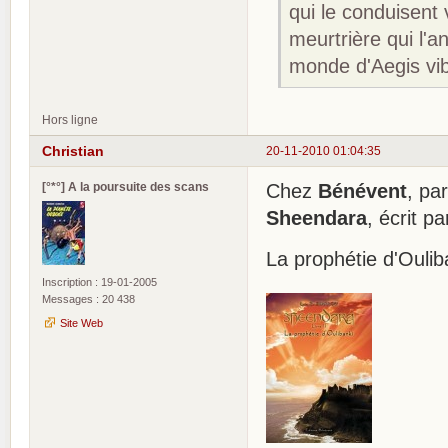
qui le conduisent 
meurtrière qui l'
monde d'Aegis vi
Hors ligne
Christian
20-11-2010 01:04:35
[°*°] A la poursuite des scans
Chez
Bénévent
, pa
Sheendara
, écrit p
La prophétie d'Ouli
Inscription : 19-01-2005
Messages : 20 438
Site Web