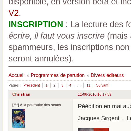
disponible, en version bêta et inc
V2
.
INSCRIPTION
: La lecture des 
écrire, il faut vous inscrire
(mais a
spammeurs, les inscriptions non
seront annulées).
Accueil
»
Programmes de parution
»
Divers éditeurs
Pages :
Précédent
1
2
3
4
…
11
Suivant
Christian
11-06-2010 16:17:59
[°*°] A la poursuite des scans
Réédition en mai au
Jacques Sirgent .. L