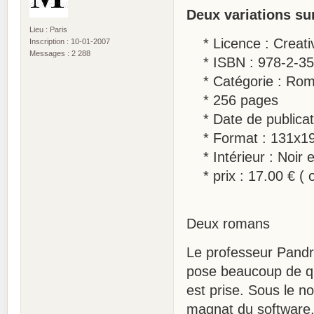
Deux variations s
Lieu : Paris
* Licence : Creati
Inscription : 10-01-2007
Messages : 2 288
* ISBN : 978-2-35
* Catégorie : Roma
* 256 pages
* Date de publicat
* Format : 131x
* Intérieur : Noir e
* prix : 17.00 € ( 
Deux romans
Le professeur Pandro
pose beaucoup de que
est prise. Sous le n
magnat du software.