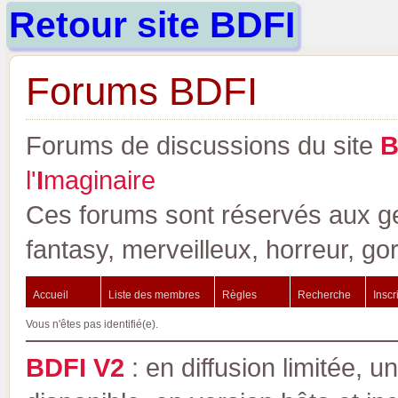
Retour site BDFI
Forums BDFI
Forums de discussions du site
l'
I
maginaire
Ces forums sont réservés aux gen
fantasy, merveilleux, horreur, go
Accueil
Liste des membres
Règles
Recherche
Inscr
Vous n'êtes pas identifié(e).
BDFI V2
: en diffusion limitée, u