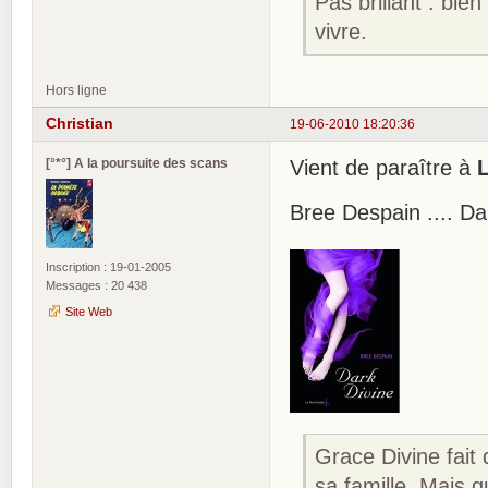
Pas brillant : bien
vivre.
Hors ligne
Christian
19-06-2010 18:20:36
[°*°] A la poursuite des scans
Vient de paraître à
L
Bree Despain .... Da
Inscription : 19-01-2005
Messages : 20 438
Site Web
Grace Divine fait
sa famille. Mais 