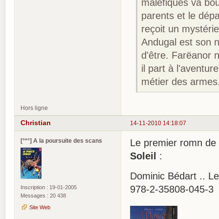
maléfiques va boul
parents et le dép
reçoit un mystéri
Andugal est son n
d'être. Farëanor n
il part à l'aventur
métier des armes
Hors ligne
Christian
14-11-2010 14:18:07
[°*°] A la poursuite des scans
Le premier romn de
Soleil
:
Dominic Bédart .. Le
978-2-35808-045-3
Inscription : 19-01-2005
Messages : 20 438
Site Web