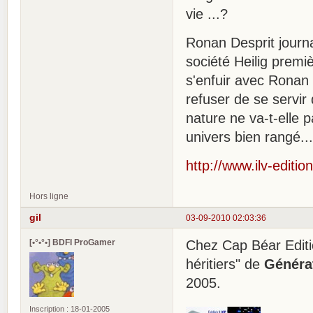
vie ...?
Ronan Desprit journa
société Heilig premi
s'enfuir avec Ronan 
refuser de se servir 
nature ne va-t-elle p
univers bien rangé..
http://www.ilv-editi
Hors ligne
gil
03-09-2010 02:03:36
[•°•°•] BDFI ProGamer
Chez Cap Béar Editio
héritiers" de
Généra
2005.
Inscription : 18-01-2005