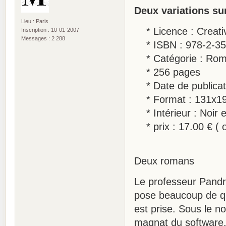
Deux variations s
Lieu : Paris
* Licence : Creati
Inscription : 10-01-2007
Messages : 2 288
* ISBN : 978-2-35
* Catégorie : Roma
* 256 pages
* Date de publicat
* Format : 131x
* Intérieur : Noir e
* prix : 17.00 € ( 
Deux romans
Le professeur Pandro
pose beaucoup de que
est prise. Sous le n
magnat du software.