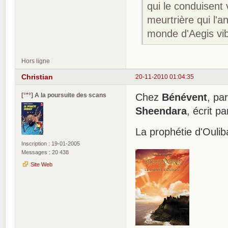
qui le conduisent 
meurtrière qui l'
monde d'Aegis vi
Hors ligne
Christian
20-11-2010 01:04:35
[°*°] A la poursuite des scans
Chez
Bénévent
, pa
Sheendara
, écrit p
La prophétie d'Ouli
Inscription : 19-01-2005
Messages : 20 438
Site Web