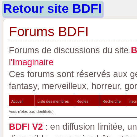
Retour site BDFI
Forums BDFI
Forums de discussions du site
l'
I
maginaire
Ces forums sont réservés aux gen
fantasy, merveilleux, horreur, go
Accueil
Liste des membres
Règles
Recherche
Inscr
Vous n'êtes pas identifié(e).
BDFI V2
: en diffusion limitée, u