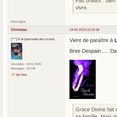
Pas brillant : bien
vivre.
Hors ligne
Christian
19-06-2010 18:20:36
[°*°] A la poursuite des scans
Vient de paraître à
L
Bree Despain .... Da
Inscription : 19-01-2005
Messages : 20 438
Site Web
Grace Divine fait
sa famille. Mais 