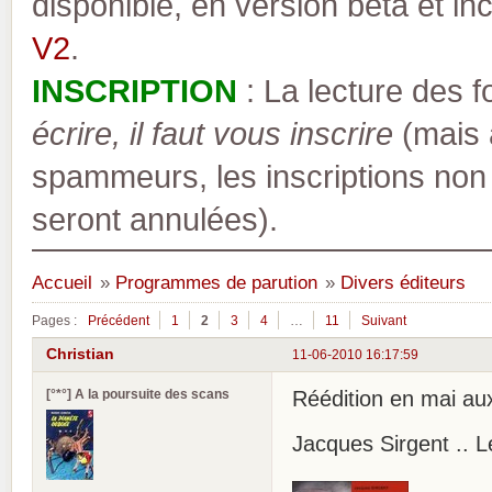
disponible, en version bêta et inc
V2
.
INSCRIPTION
: La lecture des 
écrire, il faut vous inscrire
(mais a
spammeurs, les inscriptions non
seront annulées).
Accueil
»
Programmes de parution
»
Divers éditeurs
Pages :
Précédent
1
2
3
4
…
11
Suivant
Christian
11-06-2010 16:17:59
[°*°] A la poursuite des scans
Réédition en mai au
Jacques Sirgent .. L