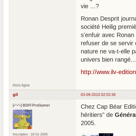
vie ...?
Ronan Desprit journa
société Heilig premi
s'enfuir avec Ronan 
refuser de se servir 
nature ne va-t-elle p
univers bien rangé..
http://www.ilv-editi
Hors ligne
gil
03-09-2010 02:03:36
[•°•°•] BDFI ProGamer
Chez Cap Béar Editio
héritiers" de
Généra
2005.
Inscription : 18-01-2005