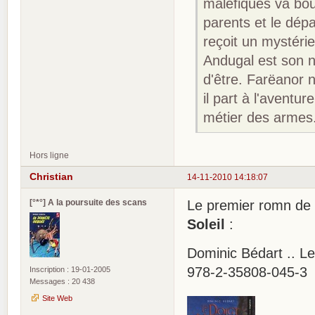
maléfiques va boul
parents et le dép
reçoit un mystéri
Andugal est son n
d'être. Farëanor n
il part à l'aventur
métier des armes
Hors ligne
Christian
14-11-2010 14:18:07
[°*°] A la poursuite des scans
Le premier romn de
Soleil
:
Dominic Bédart .. Le
978-2-35808-045-3
Inscription : 19-01-2005
Messages : 20 438
Site Web